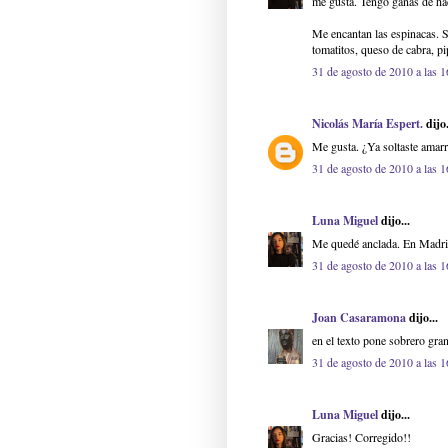
me gusta. Tengo ganas de hac
Me encantan las espinacas. S
tomatitos, queso de cabra, pi
31 de agosto de 2010 a las 1
Nicolás María Espert.
dijo.
Me gusta. ¿Ya soltaste amar
31 de agosto de 2010 a las 1
Luna Miguel
dijo...
Me quedé anclada. En Madri
31 de agosto de 2010 a las 1
Joan Casaramona
dijo...
en el texto pone sobrero gra
31 de agosto de 2010 a las 1
Luna Miguel
dijo...
Gracias! Corregido!!