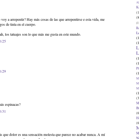
Al
K
(1
(8
voy a arrepentir? Hay más cosas de las que arrepentirse e esta vida, me
(1
os de tinta en el cuerpo.
R
L
rah, los tatuajes son lo que más me gusta en este mundo.
(
6:25
(
L
L
(
(
P
6:29
(
Ma
Ma
M
(
(3
M
más espinacas?
B
6:31
(6
H
(6
M
M
ás que dolor es una sensación molesta que parece no acabar nunca. A mí
N