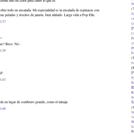
erme uno en color para saber lo que es.
N
(7
obre todo en ensalada. Mi especialidad es la ensalada de espinacas con
N
pas peladas y trocitos de jamón, bien aliñado. Larga vida a Pop Elle.
O
6:37
G
P
C
..
P
ras? Beso. Né.-
(2
P
6:39
P
(
P
(
P
d!
P
6:43
R
R
R
Br
S
nde en lugar de sombrero grande, como el tatuaje
(5
6:48
S
T
M
K
R