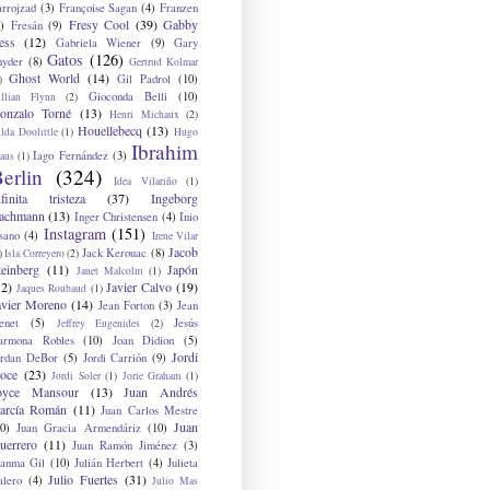
arrojzad
(3)
Françoise Sagan
(4)
Franzen
Fresy Cool
(39)
Gabby
)
Fresán
(9)
ess
(12)
Gabriela Wiener
(9)
Gary
Gatos
(126)
nyder
(8)
Gertrud Kolmar
Ghost World
(14)
Gil Padrol
(10)
)
Gioconda Belli
(10)
illian Flynn
(2)
onzalo Torné
(13)
Henri Michaux
(2)
Houellebecq
(13)
lda Doolittle
(1)
Hugo
Ibrahim
Iago Fernández
(3)
aus
(1)
erlin
(324)
Idea Vilariño
(1)
nfinita tristeza
(37)
Ingeborg
achmann
(13)
Inger Christensen
(4)
Inio
Instagram
(151)
sano
(4)
Irene Vilar
Jacob
Jack Kerouac
(8)
)
Isla Correyero
(2)
teinberg
(11)
Japón
Janet Malcolm
(1)
12)
Javier Calvo
(19)
Jaques Roubaud
(1)
avier Moreno
(14)
Jean Forton
(3)
Jean
enet
(5)
Jesús
Jeffrey Eugenides
(2)
armona Robles
(10)
Joan Didion
(5)
Jordi
ordan DeBor
(5)
Jordi Carrión
(9)
oce
(23)
Jordi Soler
(1)
Jorie Graham
(1)
oyce Mansour
(13)
Juan Andrés
arcía Román
(11)
Juan Carlos Mestre
Juan
0)
Juan Gracia Armendáriz
(10)
uerrero
(11)
Juan Ramón Jiménez
(3)
uanma Gil
(10)
Julián Herbert
(4)
Julieta
Julio Fuertes
(31)
alero
(4)
Julio Mas