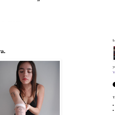
L
a.
y
V
T