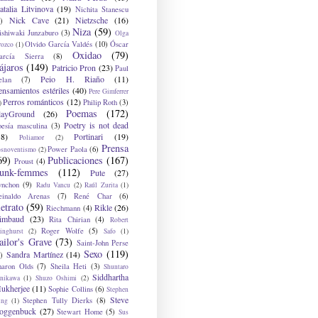
atalia Litvinova
(19)
Nichita Stanescu
Nick Cave
(21)
Nietzsche
(16)
)
Niza
(59)
ishiwaki Junzaburo
(3)
Olga
Olvido García Valdés
(10)
Óscar
rozco
(1)
Oxidao
(79)
arcía Sierra
(8)
ájaros
(149)
Patricio Pron
(23)
Paul
Peio H. Riaño
(11)
elan
(7)
ensamientos estériles
(40)
Pere Gimferrer
Perros románticos
(12)
Philip Roth
(3)
)
Poemas
(172)
layGround
(26)
Poetry is not dead
oesía masculina
(3)
38)
Portinari
(19)
Poliamor
(2)
Prensa
Power Paola
(6)
osnoventismo
(2)
69)
Publicaciones
(167)
Proust
(4)
unk-femmes
(112)
Pute
(27)
ynchon
(9)
Radu Vancu
(2)
Raúl Zurita
(1)
einaldo Arenas
(7)
René Char
(6)
etrato
(59)
Rikle
(26)
Riechmann
(4)
imbaud
(23)
Rita Chirian
(4)
Robert
Roger Wolfe
(5)
inghurst
(2)
Safo
(1)
ailor's Grave
(73)
Saint-John Perse
Sexo
(119)
Sandra Martínez
(14)
)
haron Olds
(7)
Sheila Heti
(3)
Shuntaro
Siddhartha
anikawa
(1)
Shuzo Oshimi
(2)
ukherjee
(11)
Sophie Collins
(6)
Stephen
Steve
Stephen Tully Dierks
(8)
ing
(1)
oggenbuck
(27)
Stewart Home
(5)
Sus