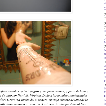
C
C
C
(
(6
(4
(6
C
(9
C
L
(
D
D
D
(
c
a
E
El
F
(5
M
ane, vestido con levis negros y chaqueta de ante, zapatos de lona y
E
de paso por Nortfolk, Virginia. Dado a los impulsos sentimentales
E
ilor's Grave (La Tumba del Marinero) su vieja taberna de latas de la
F
 allí atravesando la arcada. En el extremo de esta que daba al East
F