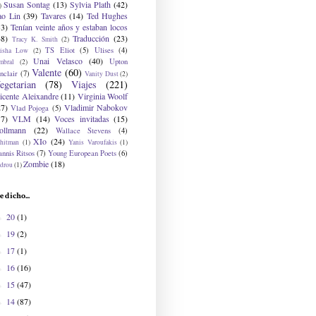
Susan Sontag
(13)
Sylvia Plath
(42)
)
ao Lin
(39)
Tavares
(14)
Ted Hughes
33)
Tenían veinte años y estaban locos
48)
Traducción
(23)
Tracy K. Smith
(2)
TS Eliot
(5)
Ulises
(4)
risha Low
(2)
Unai Velasco
(40)
Upton
mbral
(2)
Valente
(60)
nclair
(7)
Vanity Dust
(2)
egetarian
(78)
Viajes
(221)
icente Aleixandre
(11)
Virginia Woolf
27)
Vladimir Nabokov
Vlad Pojoga
(5)
17)
VLM
(14)
Voces invitadas
(15)
ollmann
(22)
Wallace Stevens
(4)
XIo
(24)
hitman
(1)
Yanis Varoufakis
(1)
nnis Ritsos
(7)
Young European Poets
(6)
Zombie
(18)
drou
(1)
e dicho...
20
(1)
►
19
(2)
►
17
(1)
►
16
(16)
►
15
(47)
►
14
(87)
►