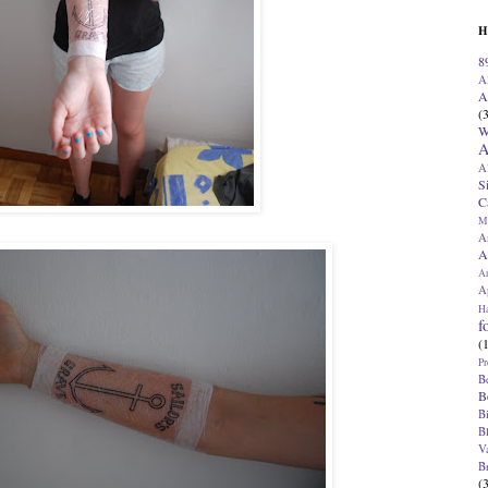
H
8
A
A
(
W
A
A
S
C
M
A
A
A
Ap
H
f
(
Pr
B
B
B
B
V
B
(