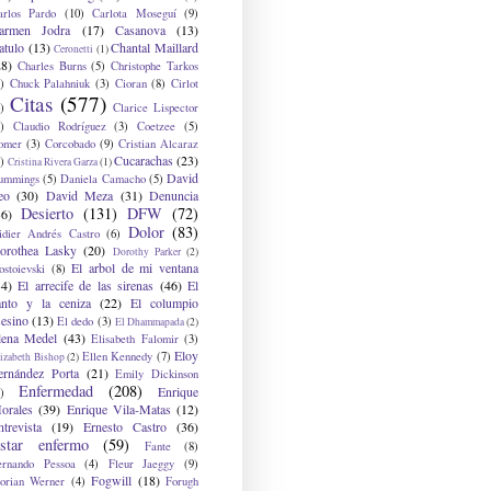
arlos Pardo
(10)
Carlota Moseguí
(9)
armen Jodra
(17)
Casanova
(13)
atulo
(13)
Chantal Maillard
Ceronetti
(1)
28)
Charles Burns
(5)
Christophe Tarkos
)
Chuck Palahniuk
(3)
Cioran
(8)
Cirlot
Citas
(577)
)
Clarice Lispector
)
Claudio Rodríguez
(3)
Coetzee
(5)
omer
(3)
Corcobado
(9)
Cristian Alcaraz
Cucarachas
(23)
)
Cristina Rivera Garza
(1)
David
ummings
(5)
Daniela Camacho
(5)
eo
(30)
David Meza
(31)
Denuncia
Desierto
(131)
DFW
(72)
36)
Dolor
(83)
idier Andrés Castro
(6)
orothea Lasky
(20)
Dorothy Parker
(2)
El arbol de mi ventana
ostoievski
(8)
34)
El arrecife de las sirenas
(46)
El
anto y la ceniza
(22)
El columpio
sesino
(13)
El dedo
(3)
El Dhammapada
(2)
lena Medel
(43)
Elisabeth Falomir
(3)
Eloy
Ellen Kennedy
(7)
izabeth Bishop
(2)
ernández Porta
(21)
Emily Dickinson
Enfermedad
(208)
Enrique
)
orales
(39)
Enrique Vila-Matas
(12)
ntrevista
(19)
Ernesto Castro
(36)
star enfermo
(59)
Fante
(8)
ernando Pessoa
(4)
Fleur Jaeggy
(9)
Fogwill
(18)
lorian Werner
(4)
Forugh