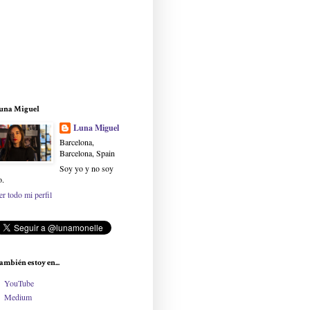
una Miguel
Luna Miguel
Barcelona,
Barcelona, Spain
Soy yo y no soy
o.
er todo mi perfil
ambién estoy en...
YouTube
Medium