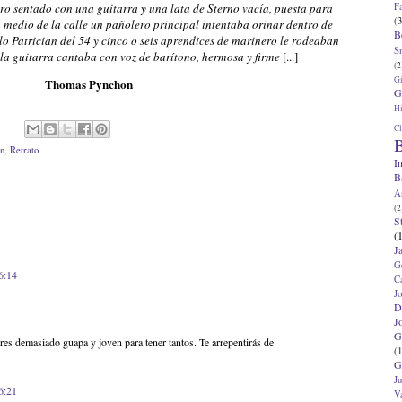
F
ro sentado con una guitarra y una lata de Sterno vacía, puesta para
(3
En medio de la calle un pañolero principal intentaba orinar dentro de
B
o Patrician del 54 y cinco o seis aprendices de marinero le rodeaban
S
 la guitarra cantaba con voz de barítono, hermosa y firme
[...]
(2
G
Thomas Pynchon
G
Hi
Cl
B
n
,
Retrato
I
B
A
(2
S
(
J
G
6:14
C
J
D
J
G
Eres demasiado guapa y joven para tener tantos. Te arrepentirás de
(1
G
J
6:21
V