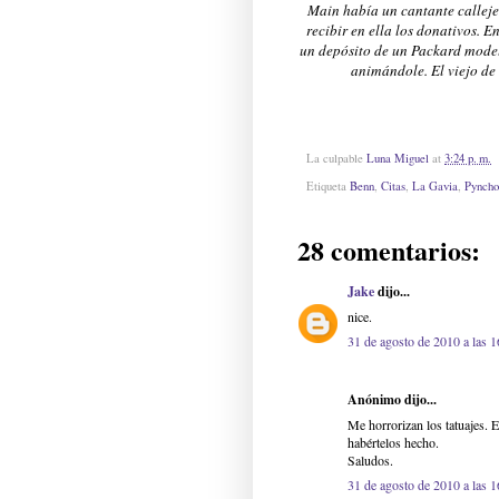
Main había un cantante calleje
recibir en ella los donativos. 
un depósito de un Packard model
animándole. El viejo de
La culpable
Luna Miguel
at
3:24 p. m.
Etiqueta
Benn
,
Citas
,
La Gavia
,
Pyncho
28 comentarios:
Jake
dijo...
nice.
31 de agosto de 2010 a las 1
Anónimo dijo...
Me horrorizan los tatuajes. 
habértelos hecho.
Saludos.
31 de agosto de 2010 a las 1