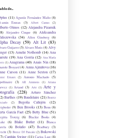
ablo de...
9plus
(11)
Agustín Fernández Mallo
(8)
l-amin Emran
(3)
Albert Camus
(2)
lberto Olmos
(12)
Alejandra Pizarnik
38)
Aleksandra
Alejandro Cinque
(6)
aliszewska
(34)
Allen Ginsberg
(6)
lpha Decay
(59)
Alt Lit
(83)
Alvy
lvaro Guijarro
(5)
Alvaro Mutis
(4)
inger
(13)
Amelie Nothomb
(14)
Ana
arrete
(19)
Ana Gorria
(12)
Ana María
Anagrama
(40)
Anais Nin
(18)
oix
(1)
Anna Ajmátova
(16)
natole Broyard
(4)
nne Carson
(11)
Anne Sexton
(17)
Antonio Machado
(5)
nnie Ernaux
(2)
ollinaire
(3)
AR Ammons
(1)
Ariana
Arte y
Artaud
(3)
arwicz
(1)
Arte
(1)
otografía
(228)
Arturo Sánchez
12)
Barthes
(19)
Baudelaire
(21)
Beatriz
Begoña Callejón
(12)
eciado
(2)
Ben Brooks
(13)
eigbeder
(9)
Benn
(8)
erta García Faet
(25)
Betty Blue
(51)
irgitta Trotzig
(6)
Blackie Books
(4)
Blake Butler
(11)
lake
(6)
Blanca
Bolaño
(47)
arela
(8)
Bradbury
(3)
Bukowski
recht
(3)
Breece DJ Pancake
(2)
37)
Capitán Swing
(11)
Carlos Lust
(8)