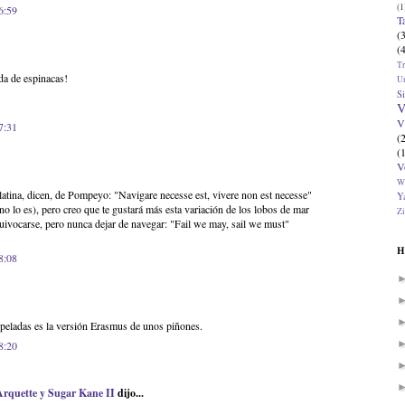
(1
6:59
T
(
(
T
ada de espinacas!
U
Si
V
V
7:31
(
(
V
W
latina, dicen, de Pompeyo: "Navigare necesse est, vivere non est necesse"
Ya
no lo es), pero creo que te gustará más esta variación de los lobos de mar
Zi
quivocarse, pero nunca dejar de navegar: "Fail we may, sail we must"
H
8:08
 peladas es la versión Erasmus de unos piñones.
8:20
Arquette y Sugar Kane II
dijo...