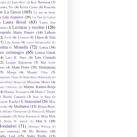
Ken Baumann
(3)
caraz
(1)
Karin Boye
(2)
endra Yee
(8)
Kevin Castro
(6)
Kureishi
La Gavia
(103)
0)
La luz no basta
Laia Arqueros
(29)
)
Lal Ded
(1)
Larkin
Laura Rosal
(63)
Laura San
)
Lecturas y reseñas
(126)
omán
(3)
eopoldo María Panero
(14)
Lethem
12)
Lhasa de Sela
Levé
(6)
Levrero
(4)
17)
Lila Azam
(4)
Lirios enloquecidos
(1)
olita o Monelle
(72)
Lorca
(34)
os estómagos
(65)
Louise Gluck
14)
Luis Cernuda
Lucy K. Shaw
(8)
12)
Lysiane Rakotoson
(5)
Mai Love
Maite Dono
(35)
Mamajuana
hoto
(4)
15)
Manga
(6)
Manuel Vilas
(5)
rguerite Duras
(2)
María Rosa Maldonado
(1)
Marianne Moore
(4)
ria-Mercè Marçal
(2)
Marina Ramón-Borja
arie Calloway
(2)
14)
Marina Tsvetaieva
(6)
Mark C Taylor
)
Martín Caparrós
(3)
Mary Jo Bang
(2)
Maternidad
(29)
ascha Kaléko
(3)
Max
Meditation
(15)
lecher
(6)
Megan Boyle
)
Miguel
Melanie Thernstrom
(2)
México
(2)
ernández
(3)
Mina Milk
Milan Kundera
(1)
Mm S
(19)
)
Mithu M. Sanyal
(1)
ondadori
(71)
Monique Witting
(1)
usa ammalata
(6)
My Birthday
(10)
adia Leal
(15)
Naira Perdu
(13)