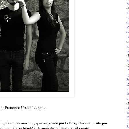
N
(7
N
O
G
P
C
P
(2
P
P
(
P
(
P
P
R
R
R
Br
S
(5
 de Francisco Úbeda Llorente.
S
T
M
K
tógrafos que conozco y que mi pasión por la fotografía es en parte por
R
 esta tarde, con JuanMa, después de un paseo por el puerto.