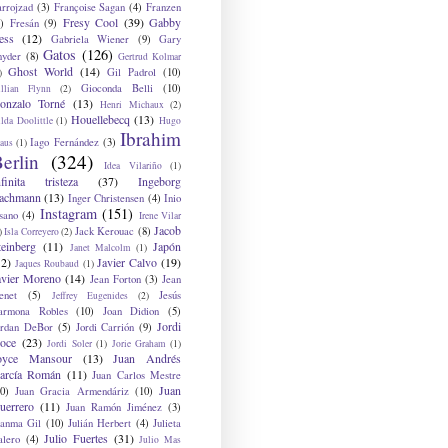
arrojzad
(3)
Françoise Sagan
(4)
Franzen
Fresy Cool
(39)
Gabby
)
Fresán
(9)
ess
(12)
Gabriela Wiener
(9)
Gary
Gatos
(126)
nyder
(8)
Gertrud Kolmar
Ghost World
(14)
Gil Padrol
(10)
)
Gioconda Belli
(10)
illian Flynn
(2)
onzalo Torné
(13)
Henri Michaux
(2)
Houellebecq
(13)
lda Doolittle
(1)
Hugo
Ibrahim
Iago Fernández
(3)
aus
(1)
erlin
(324)
Idea Vilariño
(1)
nfinita tristeza
(37)
Ingeborg
achmann
(13)
Inger Christensen
(4)
Inio
Instagram
(151)
sano
(4)
Irene Vilar
Jacob
Jack Kerouac
(8)
)
Isla Correyero
(2)
teinberg
(11)
Japón
Janet Malcolm
(1)
12)
Javier Calvo
(19)
Jaques Roubaud
(1)
avier Moreno
(14)
Jean Forton
(3)
Jean
enet
(5)
Jesús
Jeffrey Eugenides
(2)
armona Robles
(10)
Joan Didion
(5)
Jordi
ordan DeBor
(5)
Jordi Carrión
(9)
oce
(23)
Jordi Soler
(1)
Jorie Graham
(1)
oyce Mansour
(13)
Juan Andrés
arcía Román
(11)
Juan Carlos Mestre
Juan
0)
Juan Gracia Armendáriz
(10)
uerrero
(11)
Juan Ramón Jiménez
(3)
uanma Gil
(10)
Julián Herbert
(4)
Julieta
Julio Fuertes
(31)
alero
(4)
Julio Mas