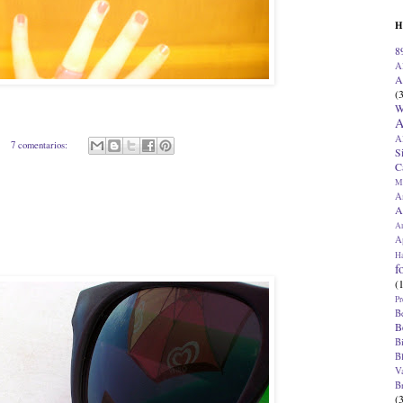
H
8
A
A
(
W
A
A
7 comentarios:
S
C
M
A
A
A
Ap
H
f
(
Pr
B
B
B
B
V
B
(