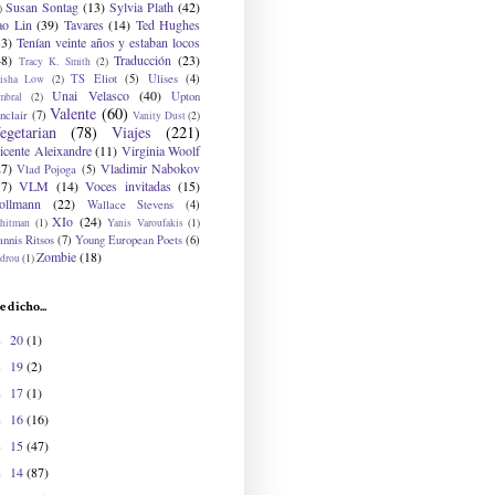
Susan Sontag
(13)
Sylvia Plath
(42)
)
ao Lin
(39)
Tavares
(14)
Ted Hughes
33)
Tenían veinte años y estaban locos
48)
Traducción
(23)
Tracy K. Smith
(2)
TS Eliot
(5)
Ulises
(4)
risha Low
(2)
Unai Velasco
(40)
Upton
mbral
(2)
Valente
(60)
nclair
(7)
Vanity Dust
(2)
egetarian
(78)
Viajes
(221)
icente Aleixandre
(11)
Virginia Woolf
27)
Vladimir Nabokov
Vlad Pojoga
(5)
17)
VLM
(14)
Voces invitadas
(15)
ollmann
(22)
Wallace Stevens
(4)
XIo
(24)
hitman
(1)
Yanis Varoufakis
(1)
nnis Ritsos
(7)
Young European Poets
(6)
Zombie
(18)
drou
(1)
e dicho...
20
(1)
►
19
(2)
►
17
(1)
►
16
(16)
►
15
(47)
►
14
(87)
►