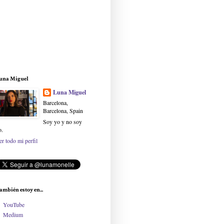
una Miguel
Luna Miguel
Barcelona,
Barcelona, Spain
Soy yo y no soy
o.
er todo mi perfil
ambién estoy en...
YouTube
Medium