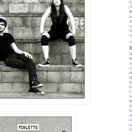
F
(3
B
S
(2
G
G
Hi
Cl
B
I
B
A
(2
S
(
J
G
C
J
D
J
G
(1
G
J
V