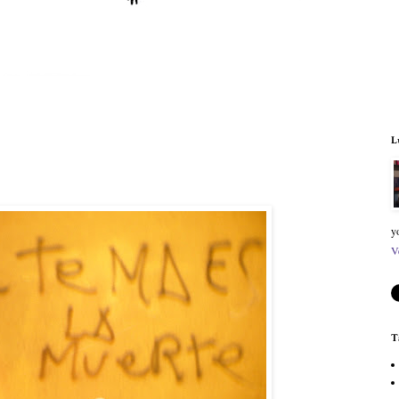
L
y
V
T