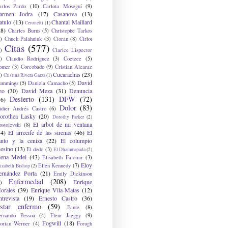
arlos Pardo
(10)
Carlota Moseguí
(9)
armen Jodra
(17)
Casanova
(13)
atulo
(13)
Chantal Maillard
Ceronetti
(1)
28)
Charles Burns
(5)
Christophe Tarkos
)
Chuck Palahniuk
(3)
Cioran
(8)
Cirlot
Citas
(577)
)
Clarice Lispector
)
Claudio Rodríguez
(3)
Coetzee
(5)
omer
(3)
Corcobado
(9)
Cristian Alcaraz
Cucarachas
(23)
)
Cristina Rivera Garza
(1)
David
ummings
(5)
Daniela Camacho
(5)
eo
(30)
David Meza
(31)
Denuncia
Desierto
(131)
DFW
(72)
36)
Dolor
(83)
idier Andrés Castro
(6)
orothea Lasky
(20)
Dorothy Parker
(2)
El arbol de mi ventana
ostoievski
(8)
34)
El arrecife de las sirenas
(46)
El
anto y la ceniza
(22)
El columpio
sesino
(13)
El dedo
(3)
El Dhammapada
(2)
lena Medel
(43)
Elisabeth Falomir
(3)
Eloy
Ellen Kennedy
(7)
izabeth Bishop
(2)
ernández Porta
(21)
Emily Dickinson
Enfermedad
(208)
Enrique
)
orales
(39)
Enrique Vila-Matas
(12)
ntrevista
(19)
Ernesto Castro
(36)
star enfermo
(59)
Fante
(8)
ernando Pessoa
(4)
Fleur Jaeggy
(9)
Fogwill
(18)
lorian Werner
(4)
Forugh