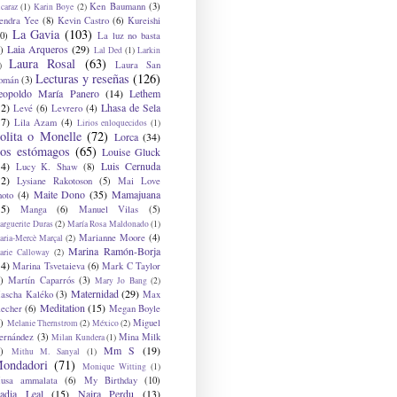
Ken Baumann
(3)
caraz
(1)
Karin Boye
(2)
endra Yee
(8)
Kevin Castro
(6)
Kureishi
La Gavia
(103)
0)
La luz no basta
Laia Arqueros
(29)
)
Lal Ded
(1)
Larkin
Laura Rosal
(63)
Laura San
)
Lecturas y reseñas
(126)
omán
(3)
eopoldo María Panero
(14)
Lethem
12)
Lhasa de Sela
Levé
(6)
Levrero
(4)
17)
Lila Azam
(4)
Lirios enloquecidos
(1)
olita o Monelle
(72)
Lorca
(34)
os estómagos
(65)
Louise Gluck
14)
Luis Cernuda
Lucy K. Shaw
(8)
12)
Lysiane Rakotoson
(5)
Mai Love
Maite Dono
(35)
Mamajuana
hoto
(4)
15)
Manga
(6)
Manuel Vilas
(5)
rguerite Duras
(2)
María Rosa Maldonado
(1)
Marianne Moore
(4)
ria-Mercè Marçal
(2)
Marina Ramón-Borja
arie Calloway
(2)
14)
Marina Tsvetaieva
(6)
Mark C Taylor
)
Martín Caparrós
(3)
Mary Jo Bang
(2)
Maternidad
(29)
ascha Kaléko
(3)
Max
Meditation
(15)
lecher
(6)
Megan Boyle
)
Miguel
Melanie Thernstrom
(2)
México
(2)
ernández
(3)
Mina Milk
Milan Kundera
(1)
Mm S
(19)
)
Mithu M. Sanyal
(1)
ondadori
(71)
Monique Witting
(1)
usa ammalata
(6)
My Birthday
(10)
adia Leal
(15)
Naira Perdu
(13)