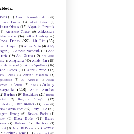
ablo de...
9plus
(11)
Agustín Fernández Mallo
(8)
l-amin Emran
(3)
Albert Camus
(2)
lberto Olmos
(12)
Alejandra Pizarnik
38)
Aleksandra
Alejandro Cinque
(6)
aliszewska
(34)
Allen Ginsberg
(6)
lpha Decay
(59)
Alt Lit
(83)
Alvy
lvaro Guijarro
(5)
Alvaro Mutis
(4)
inger
(13)
Amelie Nothomb
(14)
Ana
arrete
(19)
Ana Gorria
(12)
Ana María
Anagrama
(40)
Anais Nin
(18)
oix
(1)
Anna Ajmátova
(16)
natole Broyard
(4)
nne Carson
(11)
Anne Sexton
(17)
Antonio Machado
(5)
nnie Ernaux
(2)
ollinaire
(3)
AR Ammons
(1)
Ariana
Arte y
Artaud
(3)
arwicz
(1)
Arte
(1)
otografía
(228)
Arturo Sánchez
12)
Barthes
(19)
Baudelaire
(21)
Beatriz
Begoña Callejón
(12)
eciado
(2)
Ben Brooks
(13)
eigbeder
(9)
Benn
(8)
erta García Faet
(25)
Betty Blue
(51)
irgitta Trotzig
(6)
Blackie Books
(4)
Blake Butler
(11)
lake
(6)
Blanca
Bolaño
(47)
arela
(8)
Bradbury
(3)
Bukowski
recht
(3)
Breece DJ Pancake
(2)
37)
Capitán Swing
(11)
Carlos Lust
(8)