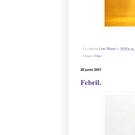
La culpable
Luna Miguel
at
10:59 p. m.
Etiqueta
Citas
28 junio 2007
Febril.