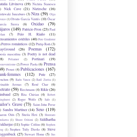
atalia Litvinova
(19)
Nichita Stanescu
Nick Cave
(21)
Nietzsche
(16)
)
Niza
(59)
ishiwaki Junzaburo
(3)
Olga
Olvido García Valdés
(10)
Óscar
rozco
(1)
Oxidao
(79)
arcía Sierra
(8)
ájaros
(149)
Patricio Pron
(23)
Paul
Peio H. Riaño
(11)
elan
(7)
ensamientos estériles
(40)
Pere Gimferrer
Perros románticos
(12)
Philip Roth
(3)
)
Poemas
(172)
layGround
(26)
Poetry is not dead
oesía masculina
(3)
38)
Portinari
(19)
Poliamor
(2)
Prensa
Power Paola
(6)
osnoventismo
(2)
69)
Publicaciones
(167)
Proust
(4)
unk-femmes
(112)
Pute
(27)
ynchon
(9)
Radu Vancu
(2)
Raúl Zurita
(1)
einaldo Arenas
(7)
René Char
(6)
etrato
(59)
Rikle
(26)
Riechmann
(4)
imbaud
(23)
Rita Chirian
(4)
Robert
Roger Wolfe
(5)
inghurst
(2)
Safo
(1)
ailor's Grave
(73)
Saint-John Perse
Sexo
(119)
Sandra Martínez
(14)
)
haron Olds
(7)
Sheila Heti
(3)
Shuntaro
Siddhartha
anikawa
(1)
Shuzo Oshimi
(2)
ukherjee
(11)
Sophie Collins
(6)
Stephen
Steve
Stephen Tully Dierks
(8)
ing
(1)
oggenbuck
(27)
Stewart Home
(5)
Sus