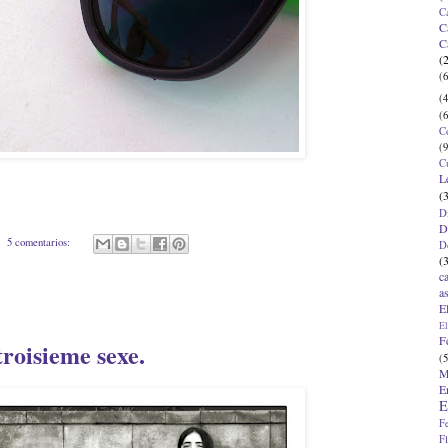
C
C
C
(
(6
(4
(6
C
(9
C
L
(
D
D
5 comentarios:
D
(
c
a
E
El
F
troisieme sexe.
(5
M
E
E
F
F