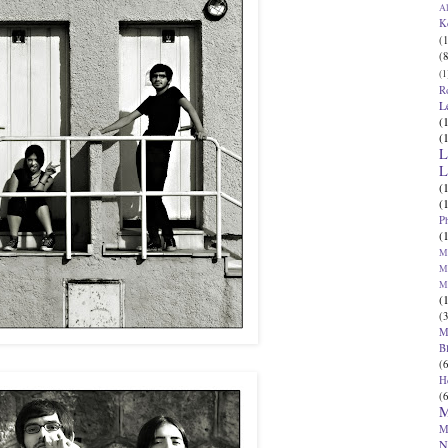
Al
K
(1
(8
(1
R
L
(
(
L
L
(
(
P
(
Ma
Ma
M
(
(3
M
B
(6
H
(6
M
M
N