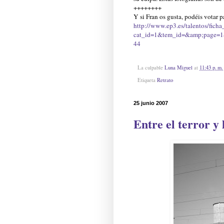
++++++++
Y si Fran os gusta, podéis votar p
http://www.ep3.es/talentos/ficha
cat_id=1&tem_id=&amp;page=1
44
La culpable
Luna Miguel
at
11:43 p. m.
Etiqueta
Retrato
25 junio 2007
Entre el terror y 