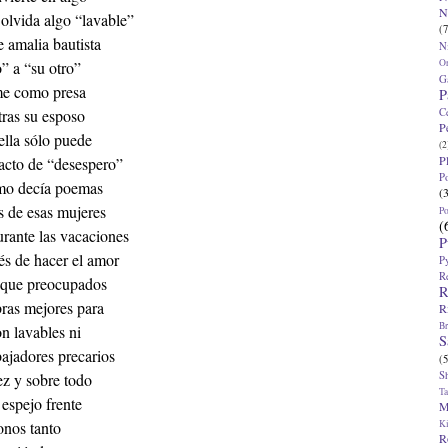
N
 olvida algo “lavable”
(7
 amalia bautista
N
O
” a “su otro”
G
me como presa
P
C
tras su esposo
P
ella sólo puede
(2
P
 acto de “desespero”
P
mo decía poemas
(
 de esas mujeres
P
(
urante las vacaciones
P
és de hacer el amor
P
R
nque preocupados
R
bras mejores para
R
Br
n lavables ni
S
bajadores precarios
(5
S
ez y sobre todo
T
 espejo frente
M
K
onos tanto
R