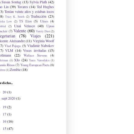
Susan Sontag
(13)
Sylvia Plath
(42)
)
ao Lin
(39)
Tavares
(14)
Ted Hughes
33)
Tenían veinte años y estaban locos
48)
Traducción
(23)
Tracy K. Smith
(2)
TS Eliot
(5)
Ulises
(4)
risha Low
(2)
Unai Velasco
(40)
Upton
mbral
(2)
Valente
(60)
nclair
(7)
Vanity Dust
(2)
egetarian
(78)
Viajes
(221)
icente Aleixandre
(11)
Virginia Woolf
27)
Vladimir Nabokov
Vlad Pojoga
(5)
17)
VLM
(14)
Voces invitadas
(15)
ollmann
(22)
Wallace Stevens
(4)
XIo
(24)
hitman
(1)
Yanis Varoufakis
(1)
nnis Ritsos
(7)
Young European Poets
(6)
Zombie
(18)
drou
(1)
e dicho...
20
(1)
▼
sept 2020
(1)
19
(2)
►
17
(1)
►
16
(16)
►
15
(47)
►