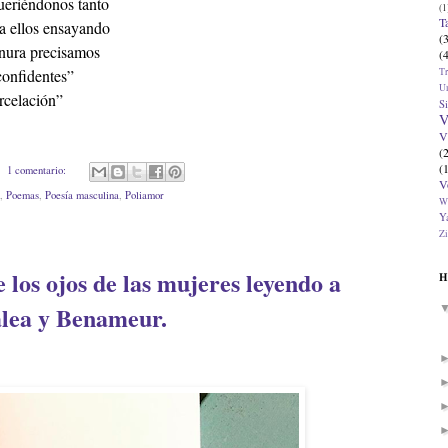
ueriéndonos tanto
(1
T
a ellos ensayando
(
rnura precisamos
(
T
confidentes”
U
rcelación”
Si
V
V
(
(
1 comentario:
V
,
Poemas
,
Poesía masculina
,
Poliamor
W
Ya
Zi
 los ojos de las mujeres leyendo a
H
alea y Benameur.