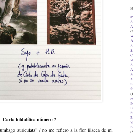
H
8
A
A
(
W
A
A
S
C
M
A
A
A
Ap
H
f
(
Pr
B
B
B
B
Carta hildulítica número 7
V
B
umbago auriculata” / no me refiero a la flor lilácea de mi
(