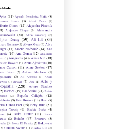
ablo de...
9plus
(11)
Agustín Fernández Mallo
(8)
l-amin Emran
(3)
Albert Camus
(2)
lberto Olmos
(12)
Alejandra Pizarnik
38)
Aleksandra
Alejandro Cinque
(6)
aliszewska
(34)
Allen Ginsberg
(6)
lpha Decay
(59)
Alt Lit
(83)
Alvy
lvaro Guijarro
(5)
Alvaro Mutis
(4)
inger
(13)
Amelie Nothomb
(14)
Ana
arrete
(19)
Ana Gorria
(12)
Ana María
Anagrama
(40)
Anais Nin
(18)
oix
(1)
Anna Ajmátova
(16)
natole Broyard
(4)
nne Carson
(11)
Anne Sexton
(17)
Antonio Machado
(5)
nnie Ernaux
(2)
ollinaire
(3)
AR Ammons
(1)
Ariana
Arte y
Artaud
(3)
arwicz
(1)
Arte
(1)
otografía
(228)
Arturo Sánchez
12)
Barthes
(19)
Baudelaire
(21)
Beatriz
Begoña Callejón
(12)
eciado
(2)
Ben Brooks
(13)
eigbeder
(9)
Benn
(8)
erta García Faet
(25)
Betty Blue
(51)
irgitta Trotzig
(6)
Blackie Books
(4)
Blake Butler
(11)
lake
(6)
Blanca
Bolaño
(47)
arela
(8)
Bradbury
(3)
Bukowski
recht
(3)
Breece DJ Pancake
(2)
37)
Capitán Swing
(11)
Carlos Lust
(8)