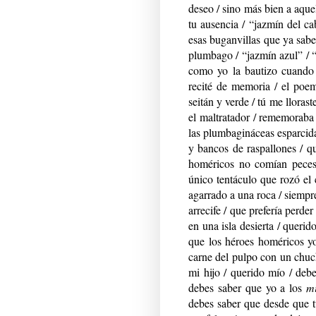
deseo / sino más bien a aque
tu ausencia / “jazmín del ca
esas buganvillas que ya sabe
plumbago / “jazmín azul” / “
como yo la bautizo cuando 
recité de memoria / el poem
seitán y verde / tú me lloras
el maltratador / rememoraba 
las plumbagináceas esparcidas
y bancos de raspallones / q
homéricos no comían peces 
único tentáculo que rozó el 
agarrado a una roca / siempre
arrecife / que prefería perde
en una isla desierta / querid
que los héroes homéricos yo
carne del pulpo con un chuch
mi hijo / querido mío / deb
debes saber que yo a los
mí
debes saber que desde que t