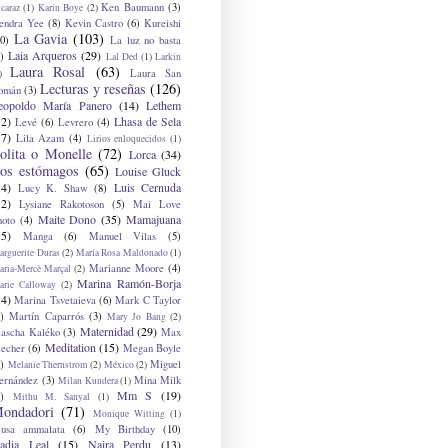
Ken Baumann
(3)
caraz
(1)
Karin Boye
(2)
endra Yee
(8)
Kevin Castro
(6)
Kureishi
La Gavia
(103)
0)
La luz no basta
Laia Arqueros
(29)
)
Lal Ded
(1)
Larkin
Laura Rosal
(63)
Laura San
)
Lecturas y reseñas
(126)
omán
(3)
eopoldo María Panero
(14)
Lethem
12)
Lhasa de Sela
Levé
(6)
Levrero
(4)
17)
Lila Azam
(4)
Lirios enloquecidos
(1)
olita o Monelle
(72)
Lorca
(34)
os estómagos
(65)
Louise Gluck
14)
Luis Cernuda
Lucy K. Shaw
(8)
12)
Lysiane Rakotoson
(5)
Mai Love
Maite Dono
(35)
Mamajuana
hoto
(4)
15)
Manga
(6)
Manuel Vilas
(5)
rguerite Duras
(2)
María Rosa Maldonado
(1)
Marianne Moore
(4)
ria-Mercè Marçal
(2)
Marina Ramón-Borja
arie Calloway
(2)
14)
Marina Tsvetaieva
(6)
Mark C Taylor
)
Martín Caparrós
(3)
Mary Jo Bang
(2)
Maternidad
(29)
ascha Kaléko
(3)
Max
Meditation
(15)
lecher
(6)
Megan Boyle
)
Miguel
Melanie Thernstrom
(2)
México
(2)
ernández
(3)
Mina Milk
Milan Kundera
(1)
Mm S
(19)
)
Mithu M. Sanyal
(1)
ondadori
(71)
Monique Witting
(1)
usa ammalata
(6)
My Birthday
(10)
adia Leal
(15)
Naira Perdu
(13)