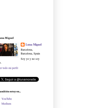
una Miguel
Luna Miguel
Barcelona,
Barcelona, Spain
Soy yo y no soy
o.
er todo mi perfil
ambién estoy en...
YouTube
Medium