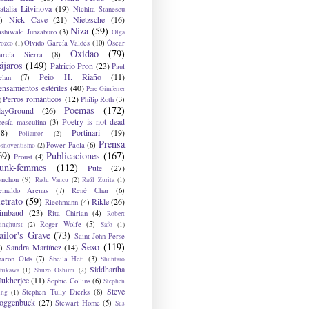
atalia Litvinova
(19)
Nichita Stanescu
Nick Cave
(21)
Nietzsche
(16)
)
Niza
(59)
ishiwaki Junzaburo
(3)
Olga
Olvido García Valdés
(10)
Óscar
rozco
(1)
Oxidao
(79)
arcía Sierra
(8)
ájaros
(149)
Patricio Pron
(23)
Paul
Peio H. Riaño
(11)
elan
(7)
ensamientos estériles
(40)
Pere Gimferrer
Perros románticos
(12)
Philip Roth
(3)
)
Poemas
(172)
layGround
(26)
Poetry is not dead
oesía masculina
(3)
38)
Portinari
(19)
Poliamor
(2)
Prensa
Power Paola
(6)
osnoventismo
(2)
69)
Publicaciones
(167)
Proust
(4)
unk-femmes
(112)
Pute
(27)
ynchon
(9)
Radu Vancu
(2)
Raúl Zurita
(1)
einaldo Arenas
(7)
René Char
(6)
etrato
(59)
Rikle
(26)
Riechmann
(4)
imbaud
(23)
Rita Chirian
(4)
Robert
Roger Wolfe
(5)
inghurst
(2)
Safo
(1)
ailor's Grave
(73)
Saint-John Perse
Sexo
(119)
Sandra Martínez
(14)
)
haron Olds
(7)
Sheila Heti
(3)
Shuntaro
Siddhartha
anikawa
(1)
Shuzo Oshimi
(2)
ukherjee
(11)
Sophie Collins
(6)
Stephen
Steve
Stephen Tully Dierks
(8)
ing
(1)
oggenbuck
(27)
Stewart Home
(5)
Sus