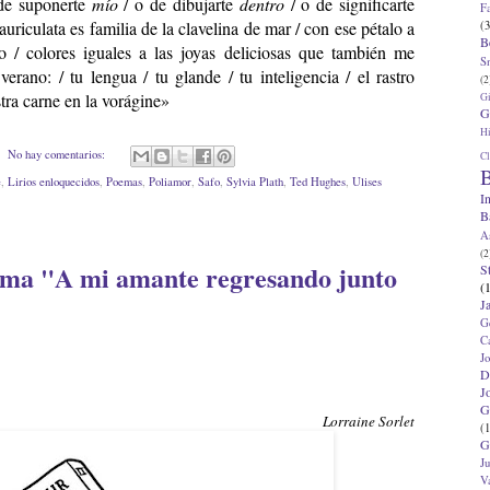
 de suponerte
mío
/ o de dibujarte
dentro
/ o de significarte
F
riculata es familia de la clavelina de mar / con ese pétalo a
(3
B
o / colores iguales a las joyas deliciosas que también me
S
verano: / tu lengua / tu glande / tu inteligencia / el rastro
(2
ra carne en la vorágine»
G
G
Hi
No hay comentarios:
Cl
B
e
,
Lirios enloquecidos
,
Poemas
,
Poliamor
,
Safo
,
Sylvia Plath
,
Ted Hughes
,
Ulises
I
B
A
(2
ema "A mi amante regresando junto
S
(
J
G
C
J
D
J
G
Lorraine Sorlet
(1
G
J
V