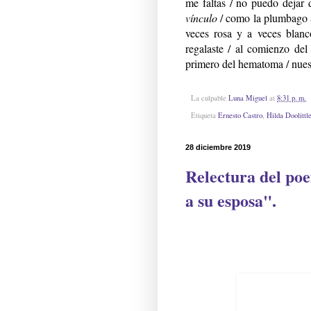
me faltas / no puedo dejar
vínculo
/ como la plumbago au
veces rosa y a veces blanc
regalaste / al comienzo del 
primero del hematoma / nuest
La culpable
Luna Miguel
at
8:31 p. m.
Etiqueta
Ernesto Castro
,
Hilda Doolittl
28 diciembre 2019
Relectura del po
a su esposa".