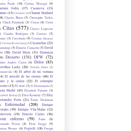
arlos Pardo
(10)
Carlota Moseguí
(9)
armen Jodra
(17)
Casanova
(13)
atulo
(13)
Chantal Maillard
Ceronetti
(1)
28)
Charles Burns
(5)
Christophe Tarkos
)
Chuck Palahniuk
(3)
Cioran
(8)
Cirlot
Citas
(577)
)
Clarice Lispector
)
Claudio Rodríguez
(3)
Coetzee
(5)
omer
(3)
Corcobado
(9)
Cristian Alcaraz
Cucarachas
(23)
)
Cristina Rivera Garza
(1)
David
ummings
(5)
Daniela Camacho
(5)
eo
(30)
David Meza
(31)
Denuncia
Desierto
(131)
DFW
(72)
36)
Dolor
(83)
idier Andrés Castro
(6)
orothea Lasky
(20)
Dorothy Parker
(2)
El arbol de mi ventana
ostoievski
(8)
34)
El arrecife de las sirenas
(46)
El
anto y la ceniza
(22)
El columpio
sesino
(13)
El dedo
(3)
El Dhammapada
(2)
lena Medel
(43)
Elisabeth Falomir
(3)
Eloy
Ellen Kennedy
(7)
izabeth Bishop
(2)
ernández Porta
(21)
Emily Dickinson
Enfermedad
(208)
Enrique
)
orales
(39)
Enrique Vila-Matas
(12)
ntrevista
(19)
Ernesto Castro
(36)
star enfermo
(59)
Fante
(8)
ernando Pessoa
(4)
Fleur Jaeggy
(9)
Fogwill
(18)
lorian Werner
(4)
Forugh