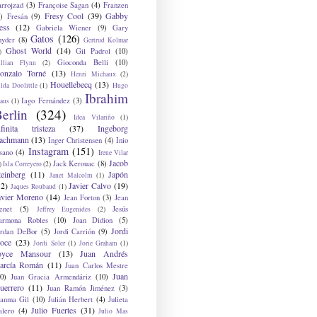
arrojzad
(3)
Françoise Sagan
(4)
Franzen
Fresy Cool
(39)
Gabby
)
Fresán
(9)
ess
(12)
Gabriela Wiener
(9)
Gary
Gatos
(126)
nyder
(8)
Gertrud Kolmar
Ghost World
(14)
Gil Padrol
(10)
)
Gioconda Belli
(10)
illian Flynn
(2)
onzalo Torné
(13)
Henri Michaux
(2)
Houellebecq
(13)
lda Doolittle
(1)
Hugo
Ibrahim
Iago Fernández
(3)
aus
(1)
erlin
(324)
Idea Vilariño
(1)
nfinita tristeza
(37)
Ingeborg
achmann
(13)
Inger Christensen
(4)
Inio
Instagram
(151)
sano
(4)
Irene Vilar
Jacob
Jack Kerouac
(8)
)
Isla Correyero
(2)
teinberg
(11)
Japón
Janet Malcolm
(1)
12)
Javier Calvo
(19)
Jaques Roubaud
(1)
avier Moreno
(14)
Jean Forton
(3)
Jean
enet
(5)
Jesús
Jeffrey Eugenides
(2)
armona Robles
(10)
Joan Didion
(5)
Jordi
ordan DeBor
(5)
Jordi Carrión
(9)
oce
(23)
Jordi Soler
(1)
Jorie Graham
(1)
oyce Mansour
(13)
Juan Andrés
arcía Román
(11)
Juan Carlos Mestre
Juan
0)
Juan Gracia Armendáriz
(10)
uerrero
(11)
Juan Ramón Jiménez
(3)
uanma Gil
(10)
Julián Herbert
(4)
Julieta
Julio Fuertes
(31)
alero
(4)
Julio Mas