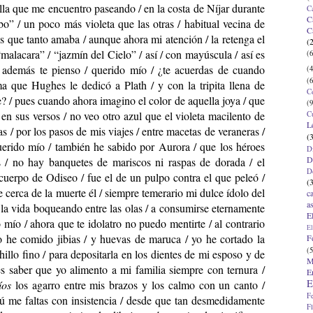
lla que me encuentro paseando / en la costa de Níjar durante
C
C
bo” / un poco más violeta que las otras / habitual vecina de
C
s que tanto amaba / aunque ahora mi atención / la retenga el
(
malacara” / “jazmín del Cielo” / así / con mayúscula / así es
(6
además te pienso / querido mío / ¿te acuerdas de cuando
(4
(6
a que Hughes le dedicó a Plath / y con la tripita llena de
C
te? / pues cuando ahora imagino el color de aquella joya / que
(9
en sus versos / no veo otro azul que el violeta macilento de
C
L
 / por los pasos de mis viajes / entre macetas de veraneras /
(
uerido mío / también he sabido por Aurora / que los héroes
D
D
/ no hay banquetes de mariscos ni raspas de dorada / el
D
cuerpo de Odiseo / fue el de un pulpo contra el que peleó /
(
 cerca de la muerte él / siempre temerario mi dulce ídolo del
c
a
r la vida boqueando entre las olas / a consumirse eternamente
E
o mío / ahora que te idolatro no puedo mentirte / al contrario
El
 he comido jibias / y huevas de maruca / yo he cortado la
F
(5
illo fino / para depositarla en los dientes de mi esposo y de
M
es saber que yo alimento a mi familia siempre con ternura /
E
E
os
los agarro entre mis brazos y los calmo con un canto /
F
ú me faltas con insistencia / desde que tan desmedidamente
F