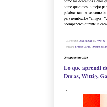
como los deseamos a ellos q
como queremos lo mejor par
palabras tan tiernas como te
para nombrarlos “amigos” “
“compañeros durante la exca
La culpable
Luna Miguel
at
3:49 p. m.
Etiqueta
Ernesto Castro
,
Ibrahim Berlin
05 septiembre 2019
Lo que aprendí de
Duras, Wittig, G
-->