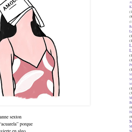
Al
K
(1
(8
(1
R
L
(
(
L
L
(
(
P
(
Ma
Ma
M
(
(3
M
B
(6
H
anne sexton
(6
M
 “acuarela” porque
M
vierte en algo
N