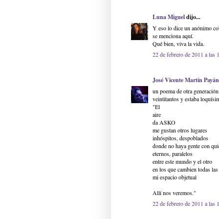
Luna Miguel
dijo...
Y eso lo dice un anónimo cob
se menciona aquí.
Qué bien, viva la vida.
22 de febrero de 2011 a las 
José Vicente Martín Payán
un poema de otra generación 
veintitantos y estaba loquísi
"El
aire
da ASKO
me gustan otros lugares
inhóspitos, despoblados
donde no haya gente con qui
eternos, paralelos
entre este mundo y el otro
en los que cambien todas la
mi espacio objetual
Allí nos veremos."
22 de febrero de 2011 a las 