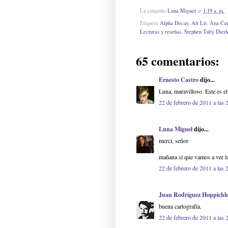
La culpable
Luna Miguel
at
1:19 a. m.
Etiqueta
Alpha Decay
,
Alt Lit
,
Ana Car
Lecturas y reseñas
,
Stephen Tully Dier
65 comentarios:
Ernesto Castro
dijo...
Luna, maravilloso. Este es el
22 de febrero de 2011 a las 
Luna Miguel
dijo...
merci, señor
mañana sí que vamos a ver l
22 de febrero de 2011 a las 
Juan Rodríguez Hoppichl
buena cartografía.
22 de febrero de 2011 a las 