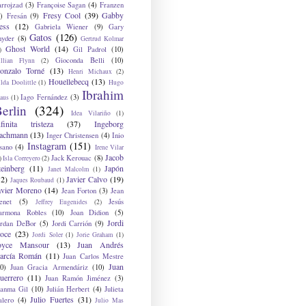
arrojzad
(3)
Françoise Sagan
(4)
Franzen
Fresy Cool
(39)
Gabby
)
Fresán
(9)
ess
(12)
Gabriela Wiener
(9)
Gary
Gatos
(126)
nyder
(8)
Gertrud Kolmar
Ghost World
(14)
Gil Padrol
(10)
)
Gioconda Belli
(10)
illian Flynn
(2)
onzalo Torné
(13)
Henri Michaux
(2)
Houellebecq
(13)
lda Doolittle
(1)
Hugo
Ibrahim
Iago Fernández
(3)
aus
(1)
erlin
(324)
Idea Vilariño
(1)
nfinita tristeza
(37)
Ingeborg
achmann
(13)
Inger Christensen
(4)
Inio
Instagram
(151)
sano
(4)
Irene Vilar
Jacob
Jack Kerouac
(8)
)
Isla Correyero
(2)
teinberg
(11)
Japón
Janet Malcolm
(1)
12)
Javier Calvo
(19)
Jaques Roubaud
(1)
avier Moreno
(14)
Jean Forton
(3)
Jean
enet
(5)
Jesús
Jeffrey Eugenides
(2)
armona Robles
(10)
Joan Didion
(5)
Jordi
ordan DeBor
(5)
Jordi Carrión
(9)
oce
(23)
Jordi Soler
(1)
Jorie Graham
(1)
oyce Mansour
(13)
Juan Andrés
arcía Román
(11)
Juan Carlos Mestre
Juan
0)
Juan Gracia Armendáriz
(10)
uerrero
(11)
Juan Ramón Jiménez
(3)
uanma Gil
(10)
Julián Herbert
(4)
Julieta
Julio Fuertes
(31)
alero
(4)
Julio Mas