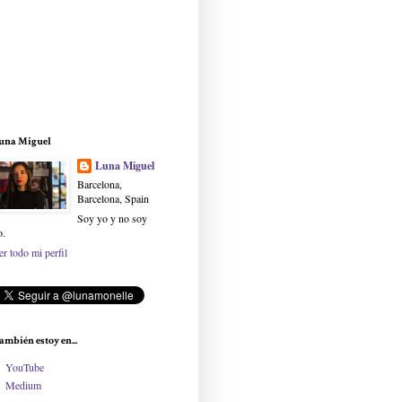
una Miguel
Luna Miguel
Barcelona,
Barcelona, Spain
Soy yo y no soy
o.
er todo mi perfil
ambién estoy en...
YouTube
Medium