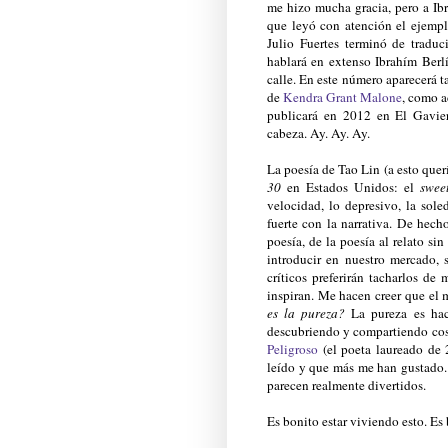
me hizo mucha gracia, pero a Ibr
que leyó con atención el ejemp
Julio Fuertes terminó de trad
hablará en extenso Ibrahím Ber
calle. En este número aparecerá 
de
Kendra Grant Malone
, como a
publicará en 2012 en El Gavier
cabeza. Ay. Ay. Ay.
La poesía de Tao Lin (a esto quer
30
en Estados Unidos: el
swee
velocidad, lo depresivo, la sole
fuerte con la narrativa. De hech
poesía, de la poesía al relato sin
introducir en nuestro mercado, 
críticos preferirán tacharlos d
inspiran. Me hacen creer que el 
es la pureza?
La pureza es hace
descubriendo y compartiendo cos
Peligroso
(el poeta laureado de
leído y que más me han gustado
parecen realmente divertidos.
Es bonito estar viviendo esto. Es