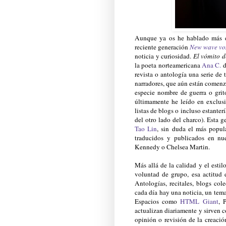
Aunque ya os he hablado más d
reciente generación
New wave vo
noticia y curiosidad.
El vómito d
la poeta norteamericana
Ana C.
d
revista o antología una serie de
narradores, que aún están comenza
especie nombre de guerra o grit
últimamente he leído en exclus
listas de blogs o incluso estante
del otro lado del charco). Esta
Tao Lin
, sin duda el más popul
traducidos y publicados en nu
Kennedy o Chelsea Martin.
Más allá de la calidad y el estil
voluntad de grupo, esa actitud 
Antologías, recitales, blogs co
cada día hay una noticia, un tema
Espacios como
HTML Giant
, 
actualizan diariamente y sirven 
opinión o revisión de la creación