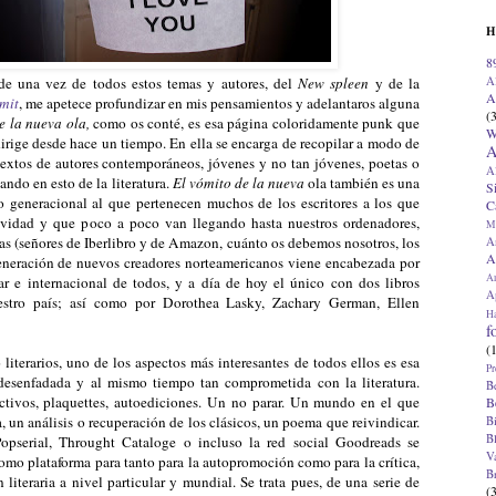
H
8
A
e una vez de todos estos temas y autores, del
New spleen
y de la
A
mit
, me apetece profundizar en mis pensamientos y adelantaros alguna
(
e la nueva ola,
como os conté,
es esa página coloridamente punk que
W
irige desde hace un tiempo. En ella se encarga de recopilar a modo de
A
 textos de autores contemporáneos, jóvenes y no tan jóvenes, poetas o
A
ndo en esto de la literatura.
El vómito de la nueva
ola también es una
S
o generacional al que pertenecen muchos de los escritores a los que
C
ividad y que poco a poco van llegando hasta nuestros ordenadores,
M
rías (señores de Iberlibro y de Amazon, cuánto os debemos nosotros, los
A
A
 generación de nuevos creadores norteamericanos viene encabezada por
A
ar e internacional de todos, y a día de hoy el único con dos libros
Ap
estro país; así como por Dorothea Lasky, Zachary German, Ellen
H
f
(
o literarios, uno de los aspectos más interesantes de todos ellos es esa
Pr
desenfadada y al mismo tiempo tan comprometida con la literatura.
B
lectivos, plaquettes, autoediciones. Un no parar. Un mundo en el que
B
, un análisis o recuperación de los clásicos, un poema que reivindicar.
B
B
Popserial, Throught Cataloge o incluso la red social Goodreads se
V
como plataforma para tanto para la autopromoción como para la crítica,
B
 literaria a nivel particular y mundial. Se trata pues, de una serie de
(