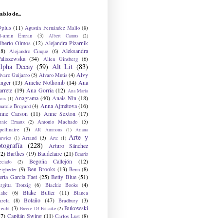
ablo de...
9plus
(11)
Agustín Fernández Mallo
(8)
l-amin Emran
(3)
Albert Camus
(2)
lberto Olmos
(12)
Alejandra Pizarnik
38)
Aleksandra
Alejandro Cinque
(6)
aliszewska
(34)
Allen Ginsberg
(6)
lpha Decay
(59)
Alt Lit
(83)
Alvy
lvaro Guijarro
(5)
Alvaro Mutis
(4)
inger
(13)
Amelie Nothomb
(14)
Ana
arrete
(19)
Ana Gorria
(12)
Ana María
Anagrama
(40)
Anais Nin
(18)
oix
(1)
Anna Ajmátova
(16)
natole Broyard
(4)
nne Carson
(11)
Anne Sexton
(17)
Antonio Machado
(5)
nnie Ernaux
(2)
ollinaire
(3)
AR Ammons
(1)
Ariana
Arte y
Artaud
(3)
arwicz
(1)
Arte
(1)
otografía
(228)
Arturo Sánchez
12)
Barthes
(19)
Baudelaire
(21)
Beatriz
Begoña Callejón
(12)
eciado
(2)
Ben Brooks
(13)
eigbeder
(9)
Benn
(8)
erta García Faet
(25)
Betty Blue
(51)
irgitta Trotzig
(6)
Blackie Books
(4)
Blake Butler
(11)
lake
(6)
Blanca
Bolaño
(47)
arela
(8)
Bradbury
(3)
Bukowski
recht
(3)
Breece DJ Pancake
(2)
37)
Capitán Swing
(11)
Carlos Lust
(8)