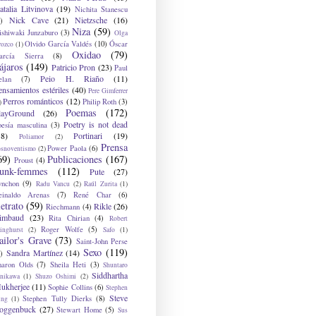
atalia Litvinova
(19)
Nichita Stanescu
Nick Cave
(21)
Nietzsche
(16)
)
Niza
(59)
ishiwaki Junzaburo
(3)
Olga
Olvido García Valdés
(10)
Óscar
rozco
(1)
Oxidao
(79)
arcía Sierra
(8)
ájaros
(149)
Patricio Pron
(23)
Paul
Peio H. Riaño
(11)
elan
(7)
ensamientos estériles
(40)
Pere Gimferrer
Perros románticos
(12)
Philip Roth
(3)
)
Poemas
(172)
layGround
(26)
Poetry is not dead
oesía masculina
(3)
38)
Portinari
(19)
Poliamor
(2)
Prensa
Power Paola
(6)
osnoventismo
(2)
69)
Publicaciones
(167)
Proust
(4)
unk-femmes
(112)
Pute
(27)
ynchon
(9)
Radu Vancu
(2)
Raúl Zurita
(1)
einaldo Arenas
(7)
René Char
(6)
etrato
(59)
Rikle
(26)
Riechmann
(4)
imbaud
(23)
Rita Chirian
(4)
Robert
Roger Wolfe
(5)
inghurst
(2)
Safo
(1)
ailor's Grave
(73)
Saint-John Perse
Sexo
(119)
Sandra Martínez
(14)
)
haron Olds
(7)
Sheila Heti
(3)
Shuntaro
Siddhartha
anikawa
(1)
Shuzo Oshimi
(2)
ukherjee
(11)
Sophie Collins
(6)
Stephen
Steve
Stephen Tully Dierks
(8)
ing
(1)
oggenbuck
(27)
Stewart Home
(5)
Sus