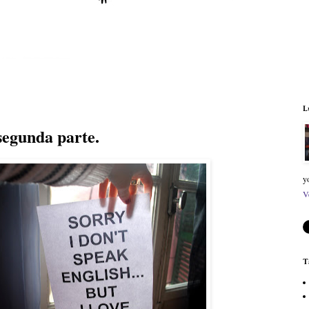
L
segunda parte.
y
V
T