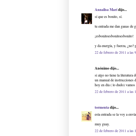
Annalisa Marí
dijo...
sí que es bonito, sí.
tu entrada me dan ganas de gr
¡esbonitoesbonitoesbonito!
y da energía, y fuerza, ¿no? 
22 de febrero de 2011 a las 
Anónimo dijo...
si algo no tiene la literatura
un manual de instrucciones de
hoy en día ( lo dudo) vamos
22 de febrero de 2011 a las 
tormenta
dijo...
esta entrada se la voy a enví
muy guay.
22 de febrero de 2011 a las 