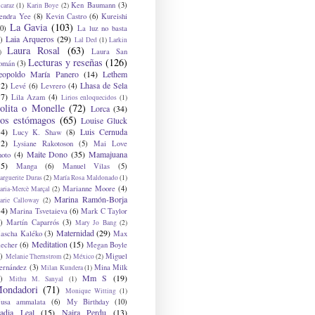
Ken Baumann
(3)
caraz
(1)
Karin Boye
(2)
endra Yee
(8)
Kevin Castro
(6)
Kureishi
La Gavia
(103)
0)
La luz no basta
Laia Arqueros
(29)
)
Lal Ded
(1)
Larkin
Laura Rosal
(63)
Laura San
)
Lecturas y reseñas
(126)
omán
(3)
eopoldo María Panero
(14)
Lethem
12)
Lhasa de Sela
Levé
(6)
Levrero
(4)
17)
Lila Azam
(4)
Lirios enloquecidos
(1)
olita o Monelle
(72)
Lorca
(34)
os estómagos
(65)
Louise Gluck
14)
Luis Cernuda
Lucy K. Shaw
(8)
12)
Lysiane Rakotoson
(5)
Mai Love
Maite Dono
(35)
Mamajuana
hoto
(4)
15)
Manga
(6)
Manuel Vilas
(5)
rguerite Duras
(2)
María Rosa Maldonado
(1)
Marianne Moore
(4)
ria-Mercè Marçal
(2)
Marina Ramón-Borja
arie Calloway
(2)
14)
Marina Tsvetaieva
(6)
Mark C Taylor
)
Martín Caparrós
(3)
Mary Jo Bang
(2)
Maternidad
(29)
ascha Kaléko
(3)
Max
Meditation
(15)
lecher
(6)
Megan Boyle
)
Miguel
Melanie Thernstrom
(2)
México
(2)
ernández
(3)
Mina Milk
Milan Kundera
(1)
Mm S
(19)
)
Mithu M. Sanyal
(1)
ondadori
(71)
Monique Witting
(1)
usa ammalata
(6)
My Birthday
(10)
adia Leal
(15)
Naira Perdu
(13)