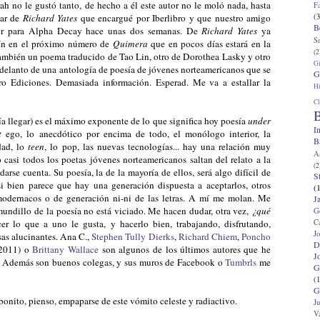
ah no le gustó tanto, de hecho a él este autor no le moló nada, hasta
F
(3
lar de
Richard Yates
que encargué por Iberlibro y que nuestro amigo
B
ucir para Alpha Decay hace unas dos semanas. De
Richard Yates
ya
S
lín en el próximo número de
Quimera
que en pocos días estará en la
(2
también un poema traducido de Tao Lin, otro de Dorothea Lasky y otro
G
delanto de una antología de poesía de jóvenes norteamericanos que se
G
o Ediciones. Demasiada información. Esperad. Me va a estallar la
Hi
Cl
B
ía llegar) es el máximo exponente de lo que significa hoy poesía
under
I
t
ego, lo anecdótico por encima de todo, el monólogo interior, la
B
dad, lo
teen
, lo pop, las nuevas tecnologías... hay una relación muy
A
o casi todos los poetas jóvenes norteamericanos saltan del relato a la
(2
 darse cuenta. Su poesía, la de la mayoría de ellos, será algo difícil de
S
si bien parece que hay una generación dispuesta a aceptarlos, otros
(
e modernacos o de generación ni-ni de las letras. A mí me molan. Me
J
mundillo de la poesía no está viciado. Me hacen dudar, otra vez,
¿qué
G
C
r lo que a uno le gusta, y hacerlo bien, trabajando, disfrutando,
J
as alucinantes. Ana C.,
Stephen Tully Dierks
,
Richard Chiem
,
Poncho
D
 2011) o
Brittany Wallace
son algunos de los últimos autores que he
J
. Además son buenos colegas, y sus muros de Facebook o
Tumbrls
me
G
(1
G
 bonito, pienso, empaparse de este vómito celeste y radiactivo.
J
V