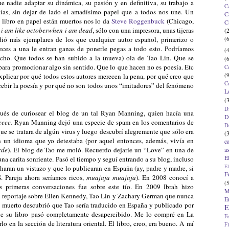
e nadie adaptar su dinámica, su pasión y en definitiva, su trabajo a
C
gías, sin dejar de lado el amadísimo papel que a todos nos une. Un
C
l libro en papel están muertos nos lo da
Steve Roggenbuck
(Chicago,
C
o
i am like octoberwhen i am dead
, sólo con una impresora, unas tijeras
(
dió más ejemplares de los que cualquier autor español, primerizo o
(6
eces a una le entran ganas de ponerle pegas a todo esto. Podríamos
(4
cho. Que todos se han subido a la (nueva) ola de Tao Lin. Que se
(6
 para promocionar algo sin sentido. Que lo que hacen no es poesía. Etc
C
(9
 explicar por qué todos estos autores merecen la pena, por qué creo que
C
ebir la poesía y por qué no son todos unos “imitadores” del fenómeno
L
(
D
és de curiosear el blog de un tal Ryan Manning, quien hacía una
D
eeee.
Ryan Manning dejó una especie de spam en los comentarios de
D
ue se tratara de algún virus y luego descubrí alegremente que sólo era
(
 en un idioma que yo detestaba (por aquel entonces, además, vivía en
c
a
rde
). El blog de Tao me moló. Recuerdo dejarle un “Love” en una de
E
una carita sonriente. Pasó el tiempo y seguí entrando a su blog, incluso
El
charan un vistazo y que lo publicaran en España (ay, padre y madre, si
F
. Pareja ahora seríamos ricos,
muajaja muajaja
). En 2008 conocí a
(5
s primeras conversaciones fue sobre este tío. En 2009 Ibrah hizo
M
 reportaje sobre Ellen Kennedy, Tao Lin y Zachary German que nunca
E
aje muerto descubrió que Tao sería traducido en España y publicado por
E
que su libro pasó completamente desapercibido. Me lo compré en La
F
lo en la sección de literatura oriental. El libro, creo, era bueno. A mí
F