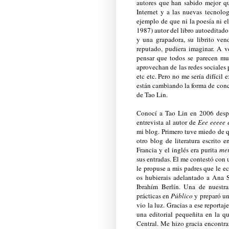
autores que han sabido mejor qu
Internet y a las nuevas tecnolo
ejemplo de que ni la poesía ni e
1987) autor del libro autoeditad
y una grapadora, su librito ven
reputado, pudiera imaginar. A v
pensar que todos se parecen mu
aprovechan de las redes sociales
etc etc. Pero no me sería difícil
están cambiando la forma de conc
de Tao Lin.
Conocí a Tao Lin en 2006 despu
entrevista al autor de
Eee eeeee 
mi blog. Primero tuve miedo de q
otro blog de literatura escrito
Francia y el inglés era purita
me
sus entradas. Él me contestó con 
le propuse a mis padres que le e
os hubierais adelantado a Ana S
Ibrahím Berlín. Una de nuestra
prácticas en
Público
y preparó un
vio la luz. Gracias a ese report
una editorial pequeñita en la 
Central. Me hizo gracia encontrar