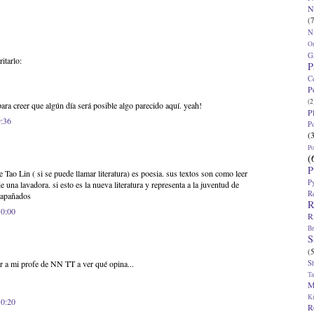
N
(7
N
O
G
itarlo:
P
C
P
(2
para creer que algún día será posible algo parecido aquí. yeah!
P
9:36
P
(
P
(
P
 de Tao Lin ( si se puede llamar literatura) es poesia. sus textos son como leer
P
 una lavadora. si esto es la nueva literatura y representa a la juventud de
R
 apañados
R
10:00
R
Br
S
(5
S
ar a mi profe de NN TT a ver qué opina...
T
M
K
10:20
R