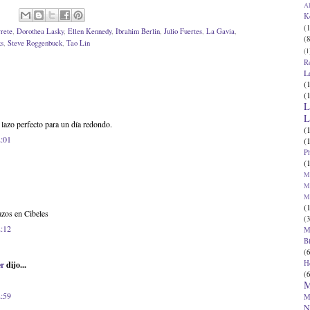
Al
K
(1
rete
,
Dorothea Lasky
,
Ellen Kennedy
,
Ibrahim Berlin
,
Julio Fuertes
,
La Gavia
,
(8
ks
,
Steve Roggenbuck
,
Tao Lin
(1
R
L
(
(
L
L
 lazo perfecto para un día redondo.
(
2:01
(
P
(
Ma
Ma
M
(
azos en Cibeles
(3
2:12
M
B
(6
H
er
dijo...
(6
M
2:59
M
N