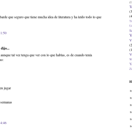
(1
T
(
(
arde que seguro que tiene mucha idea de literatura y ha leído todo lo que
T
U
Si
11:50
V
V
(
dijo...
(
V
aunque tal vez tenga que ver con lo que hablas, es de cuando tenía
mo:
W
Ya
Zi
H
en jugar
s semanas
14:46