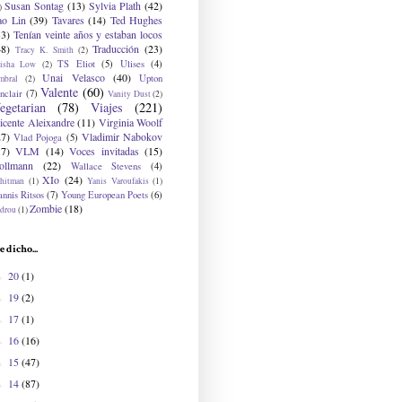
Susan Sontag
(13)
Sylvia Plath
(42)
)
ao Lin
(39)
Tavares
(14)
Ted Hughes
33)
Tenían veinte años y estaban locos
48)
Traducción
(23)
Tracy K. Smith
(2)
TS Eliot
(5)
Ulises
(4)
risha Low
(2)
Unai Velasco
(40)
Upton
mbral
(2)
Valente
(60)
nclair
(7)
Vanity Dust
(2)
egetarian
(78)
Viajes
(221)
icente Aleixandre
(11)
Virginia Woolf
27)
Vladimir Nabokov
Vlad Pojoga
(5)
17)
VLM
(14)
Voces invitadas
(15)
ollmann
(22)
Wallace Stevens
(4)
XIo
(24)
hitman
(1)
Yanis Varoufakis
(1)
nnis Ritsos
(7)
Young European Poets
(6)
Zombie
(18)
drou
(1)
e dicho...
20
(1)
►
19
(2)
►
17
(1)
►
16
(16)
►
15
(47)
►
14
(87)
►