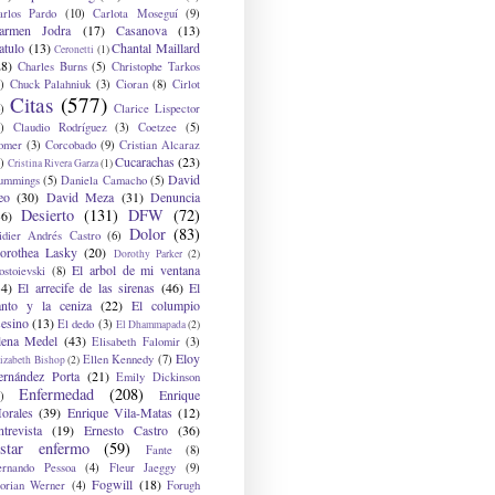
arlos Pardo
(10)
Carlota Moseguí
(9)
armen Jodra
(17)
Casanova
(13)
atulo
(13)
Chantal Maillard
Ceronetti
(1)
28)
Charles Burns
(5)
Christophe Tarkos
)
Chuck Palahniuk
(3)
Cioran
(8)
Cirlot
Citas
(577)
)
Clarice Lispector
)
Claudio Rodríguez
(3)
Coetzee
(5)
omer
(3)
Corcobado
(9)
Cristian Alcaraz
Cucarachas
(23)
)
Cristina Rivera Garza
(1)
David
ummings
(5)
Daniela Camacho
(5)
eo
(30)
David Meza
(31)
Denuncia
Desierto
(131)
DFW
(72)
36)
Dolor
(83)
idier Andrés Castro
(6)
orothea Lasky
(20)
Dorothy Parker
(2)
El arbol de mi ventana
ostoievski
(8)
34)
El arrecife de las sirenas
(46)
El
anto y la ceniza
(22)
El columpio
sesino
(13)
El dedo
(3)
El Dhammapada
(2)
lena Medel
(43)
Elisabeth Falomir
(3)
Eloy
Ellen Kennedy
(7)
izabeth Bishop
(2)
ernández Porta
(21)
Emily Dickinson
Enfermedad
(208)
Enrique
)
orales
(39)
Enrique Vila-Matas
(12)
ntrevista
(19)
Ernesto Castro
(36)
star enfermo
(59)
Fante
(8)
ernando Pessoa
(4)
Fleur Jaeggy
(9)
Fogwill
(18)
lorian Werner
(4)
Forugh