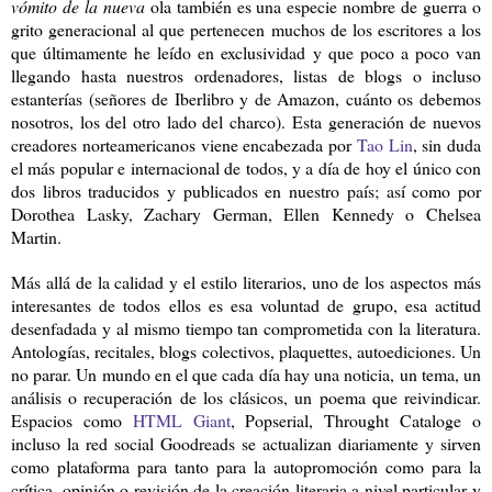
vómito de la nueva
ola también es una especie nombre de guerra o
grito generacional al que pertenecen muchos de los escritores a los
que últimamente he leído en exclusividad y que poco a poco van
llegando hasta nuestros ordenadores, listas de blogs o incluso
estanterías (señores de Iberlibro y de Amazon, cuánto os debemos
nosotros, los del otro lado del charco). Esta generación de nuevos
creadores norteamericanos viene encabezada por
Tao Lin
, sin duda
el más popular e internacional de todos, y a día de hoy el único con
dos libros traducidos y publicados en nuestro país; así como por
Dorothea Lasky, Zachary German, Ellen Kennedy o Chelsea
Martin.
Más allá de la calidad y el estilo literarios, uno de los aspectos más
interesantes de todos ellos es esa voluntad de grupo, esa actitud
desenfadada y al mismo tiempo tan comprometida con la literatura.
Antologías, recitales, blogs colectivos, plaquettes, autoediciones. Un
no parar. Un mundo en el que cada día hay una noticia, un tema, un
análisis o recuperación de los clásicos, un poema que reivindicar.
Espacios como
HTML Giant
, Popserial, Throught Cataloge o
incluso la red social Goodreads se actualizan diariamente y sirven
como plataforma para tanto para la autopromoción como para la
crítica, opinión o revisión de la creación literaria a nivel particular y