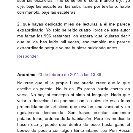
subí las escaleras , me senté en el sofa, manolo dijo, yo
dije, baje las escarleras, las subí, llamé por telefono, hable
con manolo, baje las escaleras
2. que hayas dedicado miles de lecturas a él me parece
extraordinario. Yo solo he leído cuatro libros de este autor
me faltan los 996 restantes. oh espera igual quieres decir
que te los has leído mil veces, eso también me parece
extraordinario porque yo me hubiese suicidado antes.
Responder
Anónimo
23 de febrero de 2011 a las 13:36
No creo que ni la propia Luna pueda creer que lo que
escribe es poesía. No lo es. Es prosa burda escrita en
verso. No hay ni concepto ni alma ni lenguaje. Nada que
velar o desvelar. Los poemas son los pies de esas fotos
pretendidamente artísticas que revelan una vanidad y un
egolatrismo desmedido. Son frases escritas comiendo
patatas fritas, ordenando la habitación. Pero los medios le
hacen eco y puede que dentro de poco hasta gane el
Loewe de poesía con algún librito infame tipo Peri Rossi.