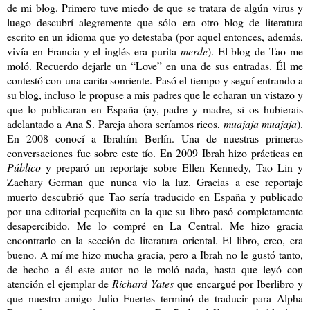
de mi blog. Primero tuve miedo de que se tratara de algún virus y
luego descubrí alegremente que sólo era otro blog de literatura
escrito en un idioma que yo detestaba (por aquel entonces, además,
vivía en Francia y el inglés era purita
merde
). El blog de Tao me
moló. Recuerdo dejarle un “Love” en una de sus entradas. Él me
contestó con una carita sonriente. Pasó el tiempo y seguí entrando a
su blog, incluso le propuse a mis padres que le echaran un vistazo y
que lo publicaran en España (ay, padre y madre, si os hubierais
adelantado a Ana S. Pareja ahora seríamos ricos,
muajaja muajaja
).
En 2008 conocí a Ibrahím Berlín. Una de nuestras primeras
conversaciones fue sobre este tío. En 2009 Ibrah hizo prácticas en
Público
y preparó un reportaje sobre Ellen Kennedy, Tao Lin y
Zachary German que nunca vio la luz. Gracias a ese reportaje
muerto descubrió que Tao sería traducido en España y publicado
por una editorial pequeñita en la que su libro pasó completamente
desapercibido. Me lo compré en La Central. Me hizo gracia
encontrarlo en la sección de literatura oriental. El libro, creo, era
bueno. A mí me hizo mucha gracia, pero a Ibrah no le gustó tanto,
de hecho a él este autor no le moló nada, hasta que leyó con
atención el ejemplar de
Richard Yates
que encargué por Iberlibro y
que nuestro amigo Julio Fuertes terminó de traducir para Alpha