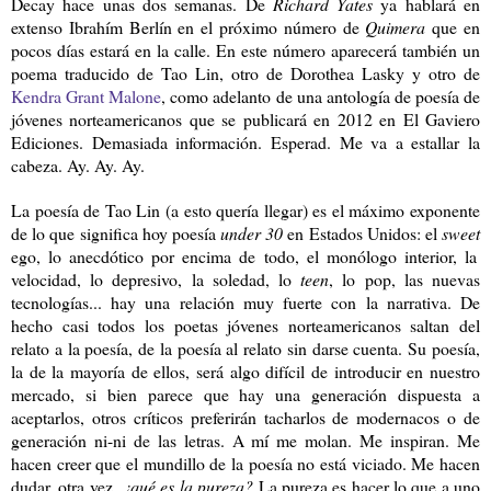
Decay hace unas dos semanas. De
Richard Yates
ya hablará en
extenso Ibrahím Berlín en el próximo número de
Quimera
que en
pocos días estará en la calle. En este número aparecerá también un
poema traducido de Tao Lin, otro de Dorothea Lasky y otro de
Kendra Grant Malone
, como adelanto de una antología de poesía de
jóvenes norteamericanos que se publicará en 2012 en El Gaviero
Ediciones. Demasiada información. Esperad. Me va a estallar la
cabeza. Ay. Ay. Ay.
La poesía de Tao Lin (a esto quería llegar) es el máximo exponente
de lo que significa hoy poesía
under 30
en Estados Unidos: el
sweet
ego, lo anecdótico por encima de todo, el monólogo interior, la
velocidad, lo depresivo, la soledad, lo
teen
, lo pop, las nuevas
tecnologías... hay una relación muy fuerte con la narrativa. De
hecho casi todos los poetas jóvenes norteamericanos saltan del
relato a la poesía, de la poesía al relato sin darse cuenta. Su poesía,
la de la mayoría de ellos, será algo difícil de introducir en nuestro
mercado, si bien parece que hay una generación dispuesta a
aceptarlos, otros críticos preferirán tacharlos de modernacos o de
generación ni-ni de las letras. A mí me molan. Me inspiran. Me
hacen creer que el mundillo de la poesía no está viciado. Me hacen
dudar, otra vez,
¿qué es la pureza?
La pureza es hacer lo que a uno