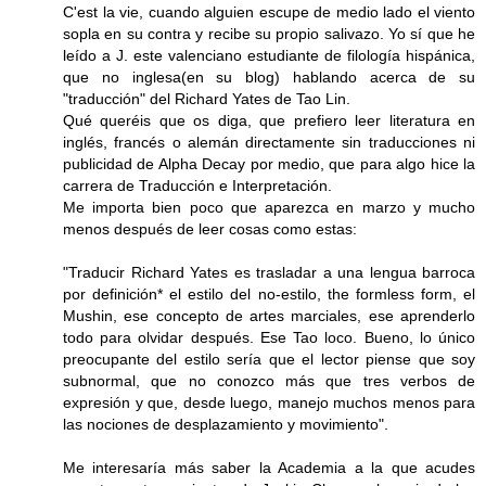
C'est la vie, cuando alguien escupe de medio lado el viento
sopla en su contra y recibe su propio salivazo. Yo sí que he
leído a J. este valenciano estudiante de filología hispánica,
que no inglesa(en su blog) hablando acerca de su
"traducción" del Richard Yates de Tao Lin.
Qué queréis que os diga, que prefiero leer literatura en
inglés, francés o alemán directamente sin traducciones ni
publicidad de Alpha Decay por medio, que para algo hice la
carrera de Traducción e Interpretación.
Me importa bien poco que aparezca en marzo y mucho
menos después de leer cosas como estas:
"Traducir Richard Yates es trasladar a una lengua barroca
por definición* el estilo del no-estilo, the formless form, el
Mushin, ese concepto de artes marciales, ese aprenderlo
todo para olvidar después. Ese Tao loco. Bueno, lo único
preocupante del estilo sería que el lector piense que soy
subnormal, que no conozco más que tres verbos de
expresión y que, desde luego, manejo muchos menos para
las nociones de desplazamiento y movimiento".
Me interesaría más saber la Academia a la que acudes