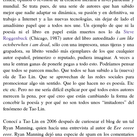
mundial. Se trata pues, de una serie de autores que han sabido
mejor que nadie adaptar su dinámica, su pasión y en definitiva, su
trabajo a Internet y a las nuevas tecnologías, sin dejar de lado el
amadísimo papel que a todos nos une. Un ejemplo de que ni la
poesía ni el libro en papel están muertos nos lo da
Steve
Roggenbuck
(Chicago, 1987) autor del libro autoeditado
i am like
octoberwhen i am dead
, sólo con una impresora, unas tijeras y una
grapadora, su librito vendió más ejemplares de los que cualquier
autor español, primerizo o reputado, pudiera imaginar. A veces a
una le entran ganas de ponerle pegas a todo esto. Podríamos pensar
que todos se parecen mucho. Que todos se han subido a la (nueva)
ola de Tao Lin. Que se aprovechan de las redes sociales para
promocionar algo sin sentido. Que lo que hacen no es poesía. Etc
etc etc. Pero no me sería difícil explicar por qué todos estos autores
merecen la pena, por qué creo que están cambiando la forma de
concebir la poesía y por qué no son todos unos “imitadores” del
fenómeno de Tao Lin.
Conocí a Tao Lin en 2006 después de curiosear el blog de un tal
Ryan Manning, quien hacía una entrevista al autor de
Eee eeeee
eeee.
Ryan Manning dejó una especie de spam en los comentarios