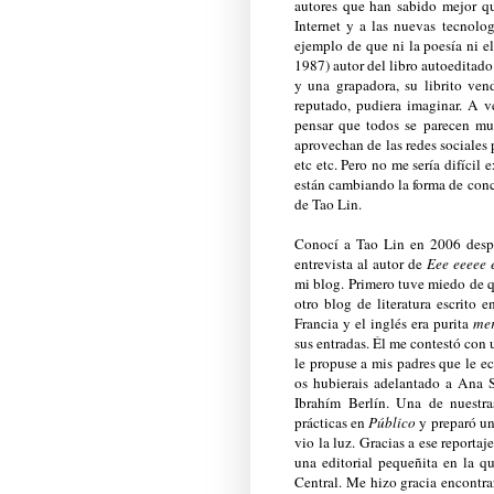
autores que han sabido mejor qu
Internet y a las nuevas tecnolo
ejemplo de que ni la poesía ni e
1987) autor del libro autoeditad
y una grapadora, su librito ven
reputado, pudiera imaginar. A v
pensar que todos se parecen mu
aprovechan de las redes sociales
etc etc. Pero no me sería difícil
están cambiando la forma de conc
de Tao Lin.
Conocí a Tao Lin en 2006 despu
entrevista al autor de
Eee eeeee 
mi blog. Primero tuve miedo de q
otro blog de literatura escrito
Francia y el inglés era purita
me
sus entradas. Él me contestó con 
le propuse a mis padres que le e
os hubierais adelantado a Ana S
Ibrahím Berlín. Una de nuestra
prácticas en
Público
y preparó un
vio la luz. Gracias a ese report
una editorial pequeñita en la 
Central. Me hizo gracia encontrar