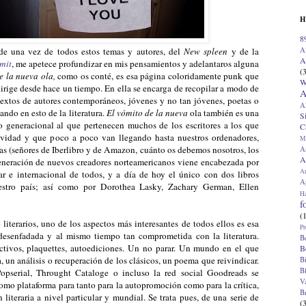
H
8
A
e una vez de todos estos temas y autores, del
New spleen
y de la
A
mit
, me apetece profundizar en mis pensamientos y adelantaros alguna
(
e la nueva ola,
como os conté,
es esa página coloridamente punk que
W
irige desde hace un tiempo. En ella se encarga de recopilar a modo de
A
 textos de autores contemporáneos, jóvenes y no tan jóvenes, poetas o
A
ndo en esto de la literatura.
El vómito de la nueva
ola también es una
S
o generacional al que pertenecen muchos de los escritores a los que
C
ividad y que poco a poco van llegando hasta nuestros ordenadores,
M
rías (señores de Iberlibro y de Amazon, cuánto os debemos nosotros, los
A
A
 generación de nuevos creadores norteamericanos viene encabezada por
A
ar e internacional de todos, y a día de hoy el único con dos libros
Ap
estro país; así como por Dorothea Lasky, Zachary German, Ellen
H
f
(
o literarios, uno de los aspectos más interesantes de todos ellos es esa
Pr
desenfadada y al mismo tiempo tan comprometida con la literatura.
B
lectivos, plaquettes, autoediciones. Un no parar. Un mundo en el que
B
, un análisis o recuperación de los clásicos, un poema que reivindicar.
B
B
Popserial, Throught Cataloge o incluso la red social Goodreads se
V
como plataforma para tanto para la autopromoción como para la crítica,
B
 literaria a nivel particular y mundial. Se trata pues, de una serie de
(