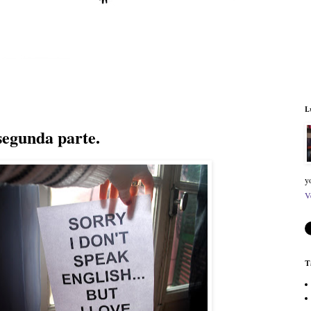
L
segunda parte.
y
V
T