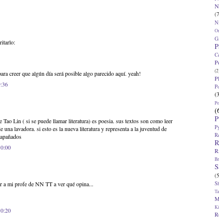
N
(7
N
O
G
itarlo:
P
C
P
(2
para creer que algún día será posible algo parecido aquí. yeah!
P
9:36
P
(
P
(
P
 de Tao Lin ( si se puede llamar literatura) es poesia. sus textos son como leer
P
 una lavadora. si esto es la nueva literatura y representa a la juventud de
R
 apañados
R
10:00
R
Br
S
(5
S
ar a mi profe de NN TT a ver qué opina...
T
M
K
10:20
R