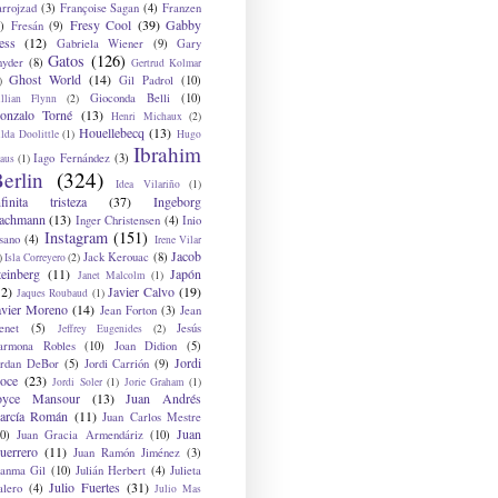
arrojzad
(3)
Françoise Sagan
(4)
Franzen
Fresy Cool
(39)
Gabby
)
Fresán
(9)
ess
(12)
Gabriela Wiener
(9)
Gary
Gatos
(126)
nyder
(8)
Gertrud Kolmar
Ghost World
(14)
Gil Padrol
(10)
)
Gioconda Belli
(10)
illian Flynn
(2)
onzalo Torné
(13)
Henri Michaux
(2)
Houellebecq
(13)
lda Doolittle
(1)
Hugo
Ibrahim
Iago Fernández
(3)
aus
(1)
erlin
(324)
Idea Vilariño
(1)
nfinita tristeza
(37)
Ingeborg
achmann
(13)
Inger Christensen
(4)
Inio
Instagram
(151)
sano
(4)
Irene Vilar
Jacob
Jack Kerouac
(8)
)
Isla Correyero
(2)
teinberg
(11)
Japón
Janet Malcolm
(1)
12)
Javier Calvo
(19)
Jaques Roubaud
(1)
avier Moreno
(14)
Jean Forton
(3)
Jean
enet
(5)
Jesús
Jeffrey Eugenides
(2)
armona Robles
(10)
Joan Didion
(5)
Jordi
ordan DeBor
(5)
Jordi Carrión
(9)
oce
(23)
Jordi Soler
(1)
Jorie Graham
(1)
oyce Mansour
(13)
Juan Andrés
arcía Román
(11)
Juan Carlos Mestre
Juan
0)
Juan Gracia Armendáriz
(10)
uerrero
(11)
Juan Ramón Jiménez
(3)
uanma Gil
(10)
Julián Herbert
(4)
Julieta
Julio Fuertes
(31)
alero
(4)
Julio Mas