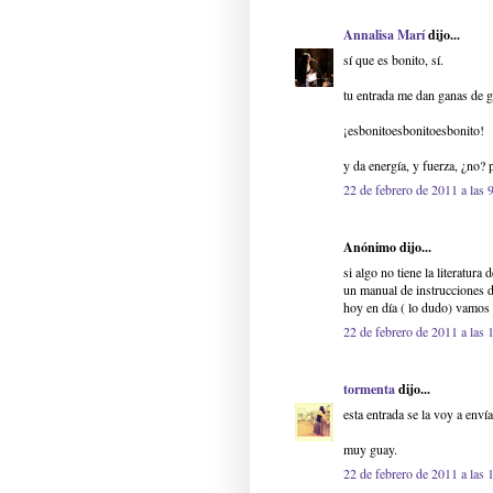
Annalisa Marí
dijo...
sí que es bonito, sí.
tu entrada me dan ganas de gr
¡esbonitoesbonitoesbonito!
y da energía, y fuerza, ¿no? 
22 de febrero de 2011 a las 
Anónimo dijo...
si algo no tiene la literatura
un manual de instrucciones de
hoy en día ( lo dudo) vamos
22 de febrero de 2011 a las 
tormenta
dijo...
esta entrada se la voy a enví
muy guay.
22 de febrero de 2011 a las 