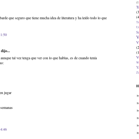
(1
T
(
(
arde que seguro que tiene mucha idea de literatura y ha leído todo lo que
T
U
Si
11:50
V
V
(
dijo...
(
V
aunque tal vez tenga que ver con lo que hablas, es de cuando tenía
mo:
W
Ya
Zi
H
en jugar
s semanas
14:46