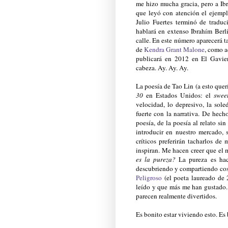
me hizo mucha gracia, pero a Ibr
que leyó con atención el ejemp
Julio Fuertes terminó de trad
hablará en extenso Ibrahím Ber
calle. En este número aparecerá 
de
Kendra Grant Malone
, como a
publicará en 2012 en El Gavier
cabeza. Ay. Ay. Ay.
La poesía de Tao Lin (a esto quer
30
en Estados Unidos: el
swee
velocidad, lo depresivo, la sole
fuerte con la narrativa. De hech
poesía, de la poesía al relato sin
introducir en nuestro mercado, 
críticos preferirán tacharlos d
inspiran. Me hacen creer que el 
es la pureza?
La pureza es hace
descubriendo y compartiendo cos
Peligroso
(el poeta laureado de
leído y que más me han gustado
parecen realmente divertidos.
Es bonito estar viviendo esto. Es