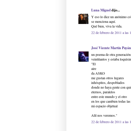
Luna Miguel
dijo...
Y eso lo dice un anónimo cob
se menciona aquí.
Qué bien, viva la vida.
22 de febrero de 2011 a las 
José Vicente Martín Payán
un poema de otra generación 
veintitantos y estaba loquísi
"El
aire
da ASKO
me gustan otros lugares
inhóspitos, despoblados
donde no haya gente con qui
eternos, paralelos
entre este mundo y el otro
en los que cambien todas la
mi espacio objetual
Allí nos veremos."
22 de febrero de 2011 a las 