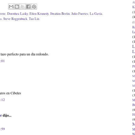
Al
K
(1
rete
,
Dorothea Lasky
,
Ellen Kennedy
,
Ibrahim Berlin
,
Julio Fuertes
,
La Gavia
,
(8
ks
,
Steve Roggenbuck
,
Tao Lin
(1
R
L
(
(
L
L
 lazo perfecto para un día redondo.
(
2:01
(
P
(
Ma
Ma
M
(
azos en Cibeles
(3
2:12
M
B
(6
H
er
dijo...
(6
M
2:59
M
N