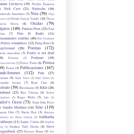
atalia Litvinova
(19)
Nichita Stanescu
Nick Cave
(21)
Nietzsche
(16)
)
Niza
(59)
ishiwaki Junzaburo
(3)
Olga
Olvido García Valdés
(10)
Óscar
rozco
(1)
Oxidao
(79)
arcía Sierra
(8)
ájaros
(149)
Patricio Pron
(23)
Paul
Peio H. Riaño
(11)
elan
(7)
ensamientos estériles
(40)
Pere Gimferrer
Perros románticos
(12)
Philip Roth
(3)
)
Poemas
(172)
layGround
(26)
Poetry is not dead
oesía masculina
(3)
38)
Portinari
(19)
Poliamor
(2)
Prensa
Power Paola
(6)
osnoventismo
(2)
69)
Publicaciones
(167)
Proust
(4)
unk-femmes
(112)
Pute
(27)
ynchon
(9)
Radu Vancu
(2)
Raúl Zurita
(1)
einaldo Arenas
(7)
René Char
(6)
etrato
(59)
Rikle
(26)
Riechmann
(4)
imbaud
(23)
Rita Chirian
(4)
Robert
Roger Wolfe
(5)
inghurst
(2)
Safo
(1)
ailor's Grave
(73)
Saint-John Perse
Sexo
(119)
Sandra Martínez
(14)
)
haron Olds
(7)
Sheila Heti
(3)
Shuntaro
Siddhartha
anikawa
(1)
Shuzo Oshimi
(2)
ukherjee
(11)
Sophie Collins
(6)
Stephen
Steve
Stephen Tully Dierks
(8)
ing
(1)
oggenbuck
(27)
Stewart Home
(5)
Sus