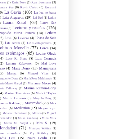
Ken Baumann
(3)
caraz
(1)
Karin Boye
(2)
endra Yee
(8)
Kevin Castro
(6)
Kureishi
La Gavia
(103)
0)
La luz no basta
Laia Arqueros
(29)
)
Lal Ded
(1)
Larkin
Laura Rosal
(63)
Laura San
)
Lecturas y reseñas
(126)
omán
(3)
eopoldo María Panero
(14)
Lethem
12)
Lhasa de Sela
Levé
(6)
Levrero
(4)
17)
Lila Azam
(4)
Lirios enloquecidos
(1)
olita o Monelle
(72)
Lorca
(34)
os estómagos
(65)
Louise Gluck
14)
Luis Cernuda
Lucy K. Shaw
(8)
12)
Lysiane Rakotoson
(5)
Mai Love
Maite Dono
(35)
Mamajuana
hoto
(4)
15)
Manga
(6)
Manuel Vilas
(5)
rguerite Duras
(2)
María Rosa Maldonado
(1)
Marianne Moore
(4)
ria-Mercè Marçal
(2)
Marina Ramón-Borja
arie Calloway
(2)
14)
Marina Tsvetaieva
(6)
Mark C Taylor
)
Martín Caparrós
(3)
Mary Jo Bang
(2)
Maternidad
(29)
ascha Kaléko
(3)
Max
Meditation
(15)
lecher
(6)
Megan Boyle
)
Miguel
Melanie Thernstrom
(2)
México
(2)
ernández
(3)
Mina Milk
Milan Kundera
(1)
Mm S
(19)
)
Mithu M. Sanyal
(1)
ondadori
(71)
Monique Witting
(1)
usa ammalata
(6)
My Birthday
(10)
adia Leal
(15)
Naira Perdu
(13)