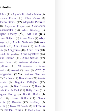
ablo de...
9plus
(11)
Agustín Fernández Mallo
(8)
l-amin Emran
(3)
Albert Camus
(2)
lberto Olmos
(12)
Alejandra Pizarnik
38)
Aleksandra
Alejandro Cinque
(6)
aliszewska
(34)
Allen Ginsberg
(6)
lpha Decay
(59)
Alt Lit
(83)
Alvy
lvaro Guijarro
(5)
Alvaro Mutis
(4)
inger
(13)
Amelie Nothomb
(14)
Ana
arrete
(19)
Ana Gorria
(12)
Ana María
Anagrama
(40)
Anais Nin
(18)
oix
(1)
Anna Ajmátova
(16)
natole Broyard
(4)
nne Carson
(11)
Anne Sexton
(17)
Antonio Machado
(5)
nnie Ernaux
(2)
ollinaire
(3)
AR Ammons
(1)
Ariana
Arte y
Artaud
(3)
arwicz
(1)
Arte
(1)
otografía
(228)
Arturo Sánchez
12)
Barthes
(19)
Baudelaire
(21)
Beatriz
Begoña Callejón
(12)
eciado
(2)
Ben Brooks
(13)
eigbeder
(9)
Benn
(8)
erta García Faet
(25)
Betty Blue
(51)
irgitta Trotzig
(6)
Blackie Books
(4)
Blake Butler
(11)
lake
(6)
Blanca
Bolaño
(47)
arela
(8)
Bradbury
(3)
Bukowski
recht
(3)
Breece DJ Pancake
(2)
37)
Capitán Swing
(11)
Carlos Lust
(8)