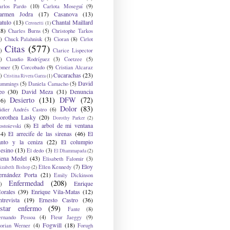
arlos Pardo
(10)
Carlota Moseguí
(9)
armen Jodra
(17)
Casanova
(13)
atulo
(13)
Chantal Maillard
Ceronetti
(1)
28)
Charles Burns
(5)
Christophe Tarkos
)
Chuck Palahniuk
(3)
Cioran
(8)
Cirlot
Citas
(577)
)
Clarice Lispector
)
Claudio Rodríguez
(3)
Coetzee
(5)
omer
(3)
Corcobado
(9)
Cristian Alcaraz
Cucarachas
(23)
)
Cristina Rivera Garza
(1)
David
ummings
(5)
Daniela Camacho
(5)
eo
(30)
David Meza
(31)
Denuncia
Desierto
(131)
DFW
(72)
36)
Dolor
(83)
idier Andrés Castro
(6)
orothea Lasky
(20)
Dorothy Parker
(2)
El arbol de mi ventana
ostoievski
(8)
34)
El arrecife de las sirenas
(46)
El
anto y la ceniza
(22)
El columpio
sesino
(13)
El dedo
(3)
El Dhammapada
(2)
lena Medel
(43)
Elisabeth Falomir
(3)
Eloy
Ellen Kennedy
(7)
izabeth Bishop
(2)
ernández Porta
(21)
Emily Dickinson
Enfermedad
(208)
Enrique
)
orales
(39)
Enrique Vila-Matas
(12)
ntrevista
(19)
Ernesto Castro
(36)
star enfermo
(59)
Fante
(8)
ernando Pessoa
(4)
Fleur Jaeggy
(9)
Fogwill
(18)
lorian Werner
(4)
Forugh