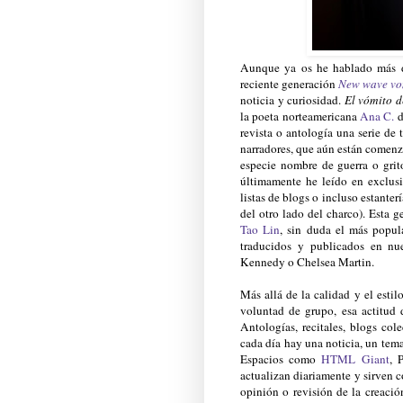
Aunque ya os he hablado más d
reciente generación
New wave vo
noticia y curiosidad.
El vómito d
la poeta norteamericana
Ana C.
d
revista o antología una serie de
narradores, que aún están comenza
especie nombre de guerra o grit
últimamente he leído en exclus
listas de blogs o incluso estante
del otro lado del charco). Esta
Tao Lin
, sin duda el más popul
traducidos y publicados en nu
Kennedy o Chelsea Martin.
Más allá de la calidad y el estil
voluntad de grupo, esa actitud 
Antologías, recitales, blogs co
cada día hay una noticia, un tema
Espacios como
HTML Giant
, 
actualizan diariamente y sirven 
opinión o revisión de la creación