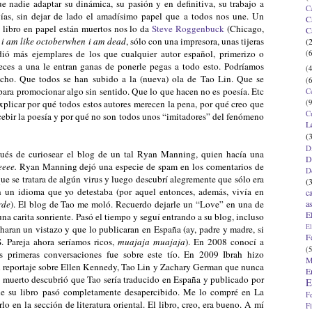
e nadie adaptar su dinámica, su pasión y en definitiva, su trabajo a
C
gías, sin dejar de lado el amadísimo papel que a todos nos une. Un
C
l libro en papel están muertos nos lo da
Steve Roggenbuck
(Chicago,
C
o
i am like octoberwhen i am dead
, sólo con una impresora, unas tijeras
(
dió más ejemplares de los que cualquier autor español, primerizo o
(6
eces a una le entran ganas de ponerle pegas a todo esto. Podríamos
(4
cho. Que todos se han subido a la (nueva) ola de Tao Lin. Que se
(6
 para promocionar algo sin sentido. Que lo que hacen no es poesía. Etc
C
(9
 explicar por qué todos estos autores merecen la pena, por qué creo que
C
ebir la poesía y por qué no son todos unos “imitadores” del fenómeno
L
(
D
és de curiosear el blog de un tal Ryan Manning, quien hacía una
D
eeee.
Ryan Manning dejó una especie de spam en los comentarios de
D
ue se tratara de algún virus y luego descubrí alegremente que sólo era
(
 en un idioma que yo detestaba (por aquel entonces, además, vivía en
c
a
rde
). El blog de Tao me moló. Recuerdo dejarle un “Love” en una de
E
una carita sonriente. Pasó el tiempo y seguí entrando a su blog, incluso
El
charan un vistazo y que lo publicaran en España (ay, padre y madre, si
F
. Pareja ahora seríamos ricos,
muajaja muajaja
). En 2008 conocí a
(5
s primeras conversaciones fue sobre este tío. En 2009 Ibrah hizo
M
 reportaje sobre Ellen Kennedy, Tao Lin y Zachary German que nunca
E
aje muerto descubrió que Tao sería traducido en España y publicado por
E
que su libro pasó completamente desapercibido. Me lo compré en La
F
lo en la sección de literatura oriental. El libro, creo, era bueno. A mí
F