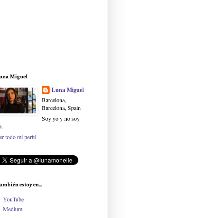
una Miguel
Luna Miguel
Barcelona,
Barcelona, Spain
Soy yo y no soy
o.
er todo mi perfil
ambién estoy en...
YouTube
Medium