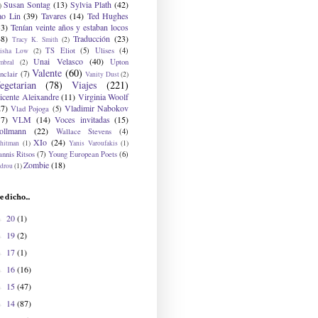
Susan Sontag
(13)
Sylvia Plath
(42)
)
ao Lin
(39)
Tavares
(14)
Ted Hughes
33)
Tenían veinte años y estaban locos
48)
Traducción
(23)
Tracy K. Smith
(2)
TS Eliot
(5)
Ulises
(4)
risha Low
(2)
Unai Velasco
(40)
Upton
mbral
(2)
Valente
(60)
nclair
(7)
Vanity Dust
(2)
egetarian
(78)
Viajes
(221)
icente Aleixandre
(11)
Virginia Woolf
27)
Vladimir Nabokov
Vlad Pojoga
(5)
17)
VLM
(14)
Voces invitadas
(15)
ollmann
(22)
Wallace Stevens
(4)
XIo
(24)
hitman
(1)
Yanis Varoufakis
(1)
nnis Ritsos
(7)
Young European Poets
(6)
Zombie
(18)
drou
(1)
e dicho...
20
(1)
►
19
(2)
►
17
(1)
►
16
(16)
►
15
(47)
►
14
(87)
►