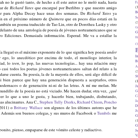
ah no le gustó tanto, de hecho a él este autor no le moló nada, hasta
F
(3
lar de
Richard Yates
que encargué por Iberlibro y que nuestro amigo
B
ucir para Alpha Decay hace unas dos semanas. De
Richard Yates
ya
S
lín en el próximo número de
Quimera
que en pocos días estará en la
(2
también un poema traducido de Tao Lin, otro de Dorothea Lasky y otro
G
delanto de una antología de poesía de jóvenes norteamericanos que se
G
o Ediciones. Demasiada información. Esperad. Me va a estallar la
Hi
Cl
B
ía llegar) es el máximo exponente de lo que significa hoy poesía
under
I
t
ego, lo anecdótico por encima de todo, el monólogo interior, la
B
dad, lo
teen
, lo pop, las nuevas tecnologías... hay una relación muy
A
o casi todos los poetas jóvenes norteamericanos saltan del relato a la
(2
 darse cuenta. Su poesía, la de la mayoría de ellos, será algo difícil de
S
si bien parece que hay una generación dispuesta a aceptarlos, otros
(
e modernacos o de generación ni-ni de las letras. A mí me molan. Me
J
mundillo de la poesía no está viciado. Me hacen dudar, otra vez,
¿qué
G
C
r lo que a uno le gusta, y hacerlo bien, trabajando, disfrutando,
J
as alucinantes. Ana C.,
Stephen Tully Dierks
,
Richard Chiem
,
Poncho
D
 2011) o
Brittany Wallace
son algunos de los últimos autores que he
J
. Además son buenos colegas, y sus muros de Facebook o
Tumbrls
me
G
(1
G
 bonito, pienso, empaparse de este vómito celeste y radiactivo.
J
V