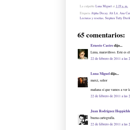
La culpable
Luna Miguel
at
1:19 a. m.
Etiqueta
Alpha Decay
,
Alt Lit
,
Ana Car
Lecturas y reseñas
,
Stephen Tully Dier
65 comentarios:
Ernesto Castro
dijo...
Luna, maravilloso. Este es el
22 de febrero de 2011 a las 
Luna Miguel
dijo...
merci, señor
mañana sí que vamos a ver l
22 de febrero de 2011 a las 
Juan Rodríguez Hoppichl
buena cartografía.
22 de febrero de 2011 a las 