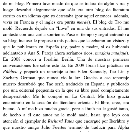
de mi blog. Primero tuve miedo de que se tratara de algún virus y
luego descubrí alegremente que sólo era otro blog de literatura
escrito en un idioma que yo detestaba (por aquel entonces, además,
vivía en Francia y el inglés era purita
merde
). El blog de Tao me
moló. Recuerdo dejarle un “Love” en una de sus entradas. Él me
contestó con una carita sonriente. Pasó el tiempo y seguí entrando a
su blog, incluso le propuse a mis padres que le echaran un vistazo y
que lo publicaran en España (ay, padre y madre, si os hubierais
adelantado a Ana S. Pareja ahora seríamos ricos,
muajaja muajaja
).
En 2008 conocí a Ibrahím Berlín. Una de nuestras primeras
conversaciones fue sobre este tío. En 2009 Ibrah hizo prácticas en
Público
y preparó un reportaje sobre Ellen Kennedy, Tao Lin y
Zachary German que nunca vio la luz. Gracias a ese reportaje
muerto descubrió que Tao sería traducido en España y publicado
por una editorial pequeñita en la que su libro pasó completamente
desapercibido. Me lo compré en La Central. Me hizo gracia
encontrarlo en la sección de literatura oriental. El libro, creo, era
bueno. A mí me hizo mucha gracia, pero a Ibrah no le gustó tanto,
de hecho a él este autor no le moló nada, hasta que leyó con
atención el ejemplar de
Richard Yates
que encargué por Iberlibro y
que nuestro amigo Julio Fuertes terminó de traducir para Alpha