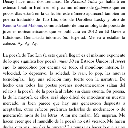
Decay hace unas dos semanas. De
Richard Yates
ya hablará en
extenso Ibrahím Berlín en el próximo número de
Quimera
que en
pocos días estará en la calle. En este número aparecerá también un
poema traducido de Tao Lin, otro de Dorothea Lasky y otro de
Kendra Grant Malone
, como adelanto de una antología de poesía de
jóvenes norteamericanos que se publicará en 2012 en El Gaviero
Ediciones. Demasiada información. Esperad. Me va a estallar la
cabeza. Ay. Ay. Ay.
La poesía de Tao Lin (a esto quería llegar) es el máximo exponente
de lo que significa hoy poesía
under 30
en Estados Unidos: el
sweet
ego, lo anecdótico por encima de todo, el monólogo interior, la
velocidad, lo depresivo, la soledad, lo
teen
, lo pop, las nuevas
tecnologías... hay una relación muy fuerte con la narrativa. De
hecho casi todos los poetas jóvenes norteamericanos saltan del
relato a la poesía, de la poesía al relato sin darse cuenta. Su poesía,
la de la mayoría de ellos, será algo difícil de introducir en nuestro
mercado, si bien parece que hay una generación dispuesta a
aceptarlos, otros críticos preferirán tacharlos de modernacos o de
generación ni-ni de las letras. A mí me molan. Me inspiran. Me
hacen creer que el mundillo de la poesía no está viciado. Me hacen
dudar, otra vez,
¿qué es la pureza?
La pureza es hacer lo que a uno