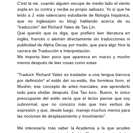
C'est la vie, cuando alguien escupe de medio lado el viento
sopla en su contra y recibe su propio salivazo. Yo sí que he
leído a J. este valenciano estudiante de filología hispánica,
que no inglesa(en su blog) hablando acerca de su
"traducción" del Richard Yates de Tao Lin.
Qué queréis que os diga, que prefiero leer literatura en
inglés, francés o alemán directamente sin traducciones ni
publicidad de Alpha Decay por medio, que para algo hice la
carrera de Traducción e Interpretación.
Me importa bien poco que aparezca en marzo y mucho
menos después de leer cosas como estas:
"Traducir Richard Yates es trasladar a una lengua barroca
por definición* el estilo del no-estilo, the formless form, el
Mushin, ese concepto de artes marciales, ese aprenderlo
todo para olvidar después. Ese Tao loco. Bueno, lo único
preocupante del estilo sería que el lector piense que soy
subnormal, que no conozco más que tres verbos de
expresión y que, desde luego, manejo muchos menos para
las nociones de desplazamiento y movimiento".
Me interesaría más saber la Academia a la que acudes