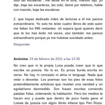
subí las escaleras , me senté en el sofa, manolo dijo, yo
dije, baje las escarleras, las subí, llamé por telefono, hable
con manolo, baje las escaleras
2. que hayas dedicado miles de lecturas a él me parece
extraordinario. Yo solo he leído cuatro libros de este autor
me faltan los 996 restantes. oh espera igual quieres decir
que te los has leído mil veces, eso también me parece
extraordinario porque yo me hubiese suicidado antes.
Responder
Anónimo
23 de febrero de 2011 a las 13:36
No creo que ni la propia Luna pueda creer que lo que
escribe es poesía. No lo es. Es prosa burda escrita en
verso. No hay ni concepto ni alma ni lenguaje. Nada que
velar o desvelar. Los poemas son los pies de esas fotos
pretendidamente artísticas que revelan una vanidad y un
egolatrismo desmedido. Son frases escritas comiendo
patatas fritas, ordenando la habitación. Pero los medios le
hacen eco y puede que dentro de poco hasta gane el
Loewe de poesía con algún librito infame tipo Peri Rossi.