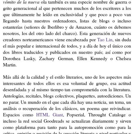
vómito de la nueva
ola también es una especie nombre de guerra o
grito generacional al que pertenecen muchos de los escritores a los
que últimamente he leído en exclusividad y que poco a poco van
llegando hasta nuestros ordenadores, listas de blogs o incluso
estanterías (señores de Iberlibro y de Amazon, cuánto os debemos
nosotros, los del otro lado del charco). Esta generación de nuevos
creadores norteamericanos viene encabezada por
Tao Lin
, sin duda
el más popular e internacional de todos, y a día de hoy el único con
dos libros traducidos y publicados en nuestro país; así como por
Dorothea Lasky, Zachary German, Ellen Kennedy o Chelsea
Martin.
Más allá de la calidad y el estilo literarios, uno de los aspectos más
interesantes de todos ellos es esa voluntad de grupo, esa actitud
desenfadada y al mismo tiempo tan comprometida con la literatura.
Antologías, recitales, blogs colectivos, plaquettes, autoediciones. Un
no parar. Un mundo en el que cada día hay una noticia, un tema, un
análisis o recuperación de los clásicos, un poema que reivindicar.
Espacios como
HTML Giant
, Popserial, Throught Cataloge o
incluso la red social Goodreads se actualizan diariamente y sirven
como plataforma para tanto para la autopromoción como para la
crítica, opinión o revisión de la creación literaria a nivel particular y