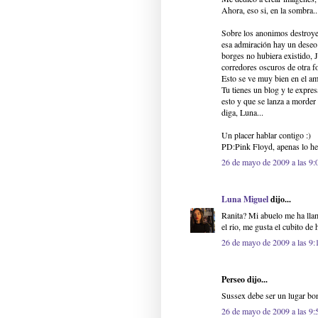
Ahora, eso si, en la sombra.
Sobre los anonimos destroyer
esa admiración hay un deseo 
borges no hubiera existido, 
corredores oscuros de otra f
Esto se ve muy bien en el am
Tu tienes un blog y te expre
esto y que se lanza a morder
diga, Luna...
Un placer hablar contigo :)
PD:Pink Floyd, apenas lo he
26 de mayo de 2009 a las 9:
Luna Miguel
dijo...
Ranita? Mi abuelo me ha llam
el rio, me gusta el cubito de 
26 de mayo de 2009 a las 9:
Perseo dijo...
Sussex debe ser un lugar bon
26 de mayo de 2009 a las 9: