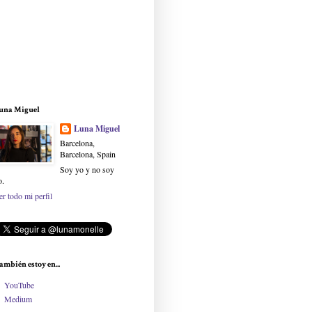
una Miguel
Luna Miguel
Barcelona,
Barcelona, Spain
Soy yo y no soy
o.
er todo mi perfil
ambién estoy en...
YouTube
Medium