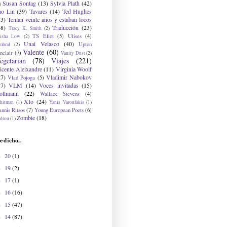
Susan Sontag
(13)
Sylvia Plath
(42)
)
ao Lin
(39)
Tavares
(14)
Ted Hughes
33)
Tenían veinte años y estaban locos
48)
Traducción
(23)
Tracy K. Smith
(2)
TS Eliot
(5)
Ulises
(4)
risha Low
(2)
Unai Velasco
(40)
Upton
mbral
(2)
Valente
(60)
nclair
(7)
Vanity Dust
(2)
egetarian
(78)
Viajes
(221)
icente Aleixandre
(11)
Virginia Woolf
27)
Vladimir Nabokov
Vlad Pojoga
(5)
17)
VLM
(14)
Voces invitadas
(15)
ollmann
(22)
Wallace Stevens
(4)
XIo
(24)
hitman
(1)
Yanis Varoufakis
(1)
nnis Ritsos
(7)
Young European Poets
(6)
Zombie
(18)
drou
(1)
e dicho...
20
(1)
►
19
(2)
►
17
(1)
►
16
(16)
►
15
(47)
►
14
(87)
►