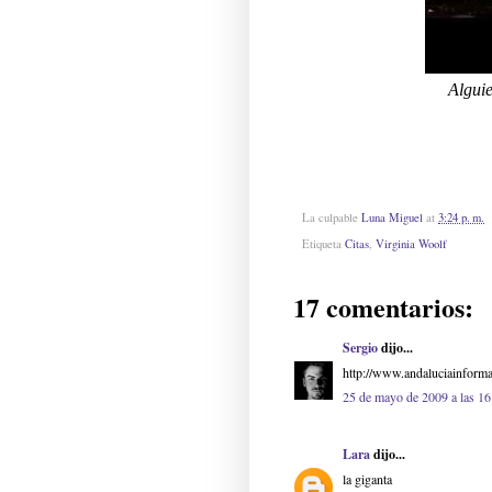
Alguie
La culpable
Luna Miguel
at
3:24 p. m.
Etiqueta
Citas
,
Virginia Woolf
17 comentarios:
Sergio
dijo...
http://www.andaluciainfor
25 de mayo de 2009 a las 16
Lara
dijo...
la giganta