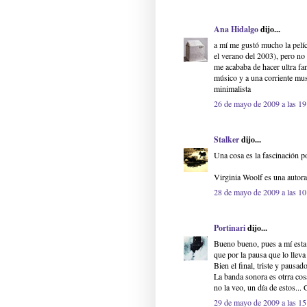
Ana Hidalgo
dijo...
a mí me gustó mucho la pelíc
el verano del 2003), pero no 
me acababa de hacer ultra fan
músico y a una corriente mus
minimalista
26 de mayo de 2009 a las 19
Stalker
dijo...
Una cosa es la fascinación po
Virginia Woolf es una autora 
28 de mayo de 2009 a las 10
Portinari
dijo...
Bueno bueno, pues a mí esta
que por la pausa que lo lleva 
Bien el final, triste y pausa
La banda sonora es otrra cos
no la veo, un día de estos...
29 de mayo de 2009 a las 15