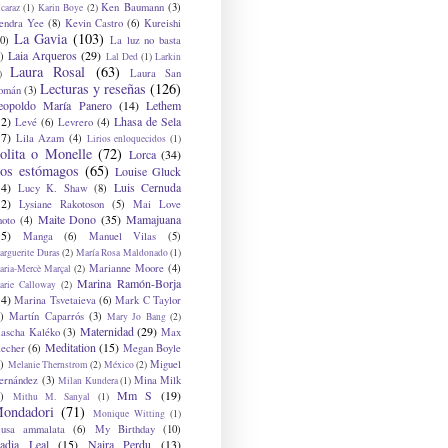
Ken Baumann
(3)
caraz
(1)
Karin Boye
(2)
endra Yee
(8)
Kevin Castro
(6)
Kureishi
La Gavia
(103)
0)
La luz no basta
Laia Arqueros
(29)
)
Lal Ded
(1)
Larkin
Laura Rosal
(63)
Laura San
)
Lecturas y reseñas
(126)
omán
(3)
eopoldo María Panero
(14)
Lethem
12)
Lhasa de Sela
Levé
(6)
Levrero
(4)
17)
Lila Azam
(4)
Lirios enloquecidos
(1)
olita o Monelle
(72)
Lorca
(34)
os estómagos
(65)
Louise Gluck
14)
Luis Cernuda
Lucy K. Shaw
(8)
12)
Lysiane Rakotoson
(5)
Mai Love
Maite Dono
(35)
Mamajuana
hoto
(4)
15)
Manga
(6)
Manuel Vilas
(5)
rguerite Duras
(2)
María Rosa Maldonado
(1)
Marianne Moore
(4)
ria-Mercè Marçal
(2)
Marina Ramón-Borja
arie Calloway
(2)
14)
Marina Tsvetaieva
(6)
Mark C Taylor
)
Martín Caparrós
(3)
Mary Jo Bang
(2)
Maternidad
(29)
ascha Kaléko
(3)
Max
Meditation
(15)
lecher
(6)
Megan Boyle
)
Miguel
Melanie Thernstrom
(2)
México
(2)
ernández
(3)
Mina Milk
Milan Kundera
(1)
Mm S
(19)
)
Mithu M. Sanyal
(1)
ondadori
(71)
Monique Witting
(1)
usa ammalata
(6)
My Birthday
(10)
adia Leal
(15)
Naira Perdu
(13)