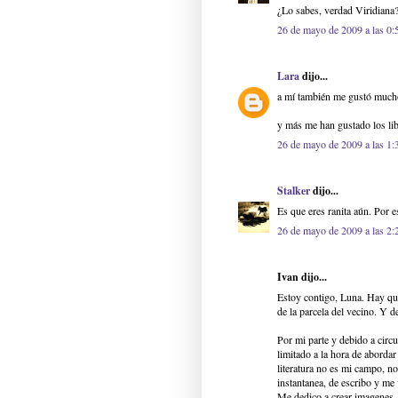
¿Lo sabes, verdad Viridiana
26 de mayo de 2009 a las 0:
Lara
dijo...
a mí también me gustó mucho,
y más me han gustado los lib
26 de mayo de 2009 a las 1:
Stalker
dijo...
Es que eres ranita aún. Por es
26 de mayo de 2009 a las 2:
Ivan dijo...
Estoy contigo, Luna. Hay que
de la parcela del vecino. Y d
Por mi parte y debido a cir
limitado a la hora de abordar
literatura no es mi campo, no
instantanea, de escribo y me 
Me dedico a crear imagenes, 