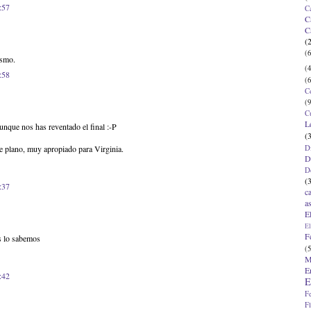
:57
C
C
C
(
(6
ismo.
(4
:58
(6
C
(9
C
L
unque nos has reventado el final :-P
(
D
se plano, muy apropiado para Virginia.
D
D
(
:37
c
a
E
El
F
os lo sabemos
(5
M
E
:42
E
F
F