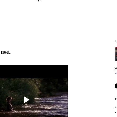
L
use.
y
V
T