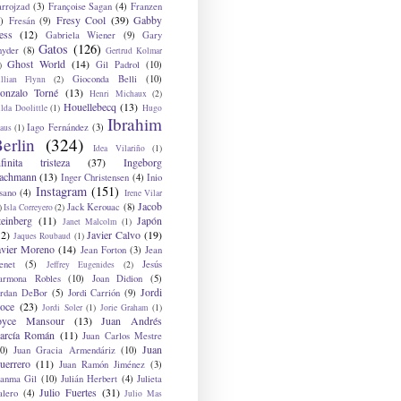
arrojzad
(3)
Françoise Sagan
(4)
Franzen
Fresy Cool
(39)
Gabby
)
Fresán
(9)
ess
(12)
Gabriela Wiener
(9)
Gary
Gatos
(126)
nyder
(8)
Gertrud Kolmar
Ghost World
(14)
Gil Padrol
(10)
)
Gioconda Belli
(10)
illian Flynn
(2)
onzalo Torné
(13)
Henri Michaux
(2)
Houellebecq
(13)
lda Doolittle
(1)
Hugo
Ibrahim
Iago Fernández
(3)
aus
(1)
erlin
(324)
Idea Vilariño
(1)
nfinita tristeza
(37)
Ingeborg
achmann
(13)
Inger Christensen
(4)
Inio
Instagram
(151)
sano
(4)
Irene Vilar
Jacob
Jack Kerouac
(8)
)
Isla Correyero
(2)
teinberg
(11)
Japón
Janet Malcolm
(1)
12)
Javier Calvo
(19)
Jaques Roubaud
(1)
avier Moreno
(14)
Jean Forton
(3)
Jean
enet
(5)
Jesús
Jeffrey Eugenides
(2)
armona Robles
(10)
Joan Didion
(5)
Jordi
ordan DeBor
(5)
Jordi Carrión
(9)
oce
(23)
Jordi Soler
(1)
Jorie Graham
(1)
oyce Mansour
(13)
Juan Andrés
arcía Román
(11)
Juan Carlos Mestre
Juan
0)
Juan Gracia Armendáriz
(10)
uerrero
(11)
Juan Ramón Jiménez
(3)
uanma Gil
(10)
Julián Herbert
(4)
Julieta
Julio Fuertes
(31)
alero
(4)
Julio Mas