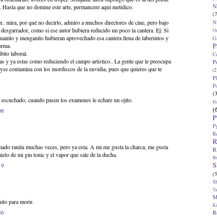
N
.. Hasta que no domine este arte, permancere aqui metidico.
(7
.. mira, por qué no decirlo, admiro a muchos directores de cine, pero bajo
N
desgarrador, como si ese autor hubiera reducido un poco la cantera. Ej: Si
O
Juanito y menganito hubieran aprovechado esa cantera llena de laberintos y
G
P
orma.
bito laboral.
C
sas y ya estas como reduciendo el campo artistico.. La gente que le preocupa
P
 yse contamina con los mordiscos de la envidia, pues que quieres que te
(2
P
P
(
 escuchado, cuando pasen los examenes le echare un ojito.
P
(
08
P
P
R
R
ado ranita muchas veces, pero ya esta. A mi me gusta la charca, me gusta
R
hielo de mi gin tonic y el vapor que sale de la ducha.
Br
S
19
(5
S
T
M
ito para morir.
K
R
56