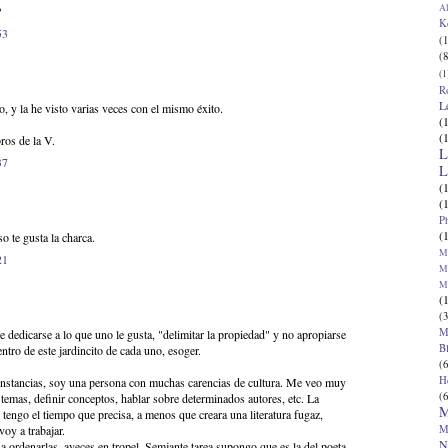
Al
?
K
53
(1
(8
(1
R
L
 y la he visto varias veces con el mismo éxito.
(
(
ros de la V.
L
37
L
(
(
P
(
o te gusta la charca.
Ma
21
Ma
M
(
(3
M
 dedicarse a lo que uno le gusta, "delimitar la propiedad" y no apropiarse
B
entro de este jardincito de cada uno, esoger.
(6
H
cunstancias, soy una persona con muchas carencias de cultura. Me veo muy
(6
 temas, definir conceptos, hablar sobre determinados autores, etc. La
M
 tengo el tiempo que precisa, a menos que creara una literatura fugaz,
M
voy a trabajar.
N
a ordenarlas, aveces en tropel. Semjante tarea supongo que es la del poeta.