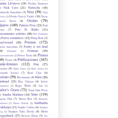
atalia Litvinova
(19)
Nichita Stanescu
Nick Cave
(21)
Nietzsche
(16)
)
Niza
(59)
ishiwaki Junzaburo
(3)
Olga
Olvido García Valdés
(10)
Óscar
rozco
(1)
Oxidao
(79)
arcía Sierra
(8)
ájaros
(149)
Patricio Pron
(23)
Paul
Peio H. Riaño
(11)
elan
(7)
ensamientos estériles
(40)
Pere Gimferrer
Perros románticos
(12)
Philip Roth
(3)
)
Poemas
(172)
layGround
(26)
Poetry is not dead
oesía masculina
(3)
38)
Portinari
(19)
Poliamor
(2)
Prensa
Power Paola
(6)
osnoventismo
(2)
69)
Publicaciones
(167)
Proust
(4)
unk-femmes
(112)
Pute
(27)
ynchon
(9)
Radu Vancu
(2)
Raúl Zurita
(1)
einaldo Arenas
(7)
René Char
(6)
etrato
(59)
Rikle
(26)
Riechmann
(4)
imbaud
(23)
Rita Chirian
(4)
Robert
Roger Wolfe
(5)
inghurst
(2)
Safo
(1)
ailor's Grave
(73)
Saint-John Perse
Sexo
(119)
Sandra Martínez
(14)
)
haron Olds
(7)
Sheila Heti
(3)
Shuntaro
Siddhartha
anikawa
(1)
Shuzo Oshimi
(2)
ukherjee
(11)
Sophie Collins
(6)
Stephen
Steve
Stephen Tully Dierks
(8)
ing
(1)
oggenbuck
(27)
Stewart Home
(5)
Sus