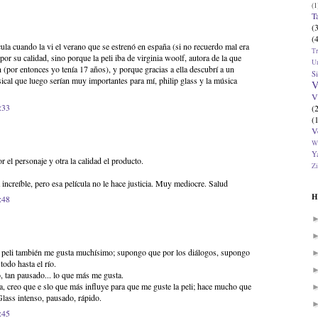
(1
T
(
(
ula cuando la vi el verano que se estrenó en españa (si no recuerdo mal era
T
por su calidad, sino porque la peli iba de virginia woolf, autora de la que
U
 (por entonces yo tenía 17 años), y porque gracias a ella descubrí a un
Si
ical que luego serían muy importantes para mí, philip glass y la música
V
V
:33
(
(
V
W
Ya
r el personaje y otra la calidad el producto.
Zi
increíble, pero esa película no le hace justicia. Muy mediocre. Salud
H
:48
 peli también me gusta muchísimo; supongo que por los diálogos, supongo
todo hasta el río.
do, tan pausado... lo que más me gusta.
a, creo que e slo que más influye para que me guste la peli; hace mucho que
 Glass intenso, pausado, rápido.
:45