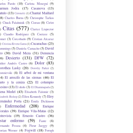
arlos Pardo
(10)
Carlota Moseguí
(9)
armen Jodra
(17)
Casanova
(13)
atulo
(13)
Chantal Maillard
Ceronetti
(1)
28)
Charles Burns
(5)
Christophe Tarkos
)
Chuck Palahniuk
(3)
Cioran
(8)
Cirlot
Citas
(577)
)
Clarice Lispector
)
Claudio Rodríguez
(3)
Coetzee
(5)
omer
(3)
Corcobado
(9)
Cristian Alcaraz
Cucarachas
(23)
)
Cristina Rivera Garza
(1)
David
ummings
(5)
Daniela Camacho
(5)
eo
(30)
David Meza
(31)
Denuncia
Desierto
(131)
DFW
(72)
36)
Dolor
(83)
idier Andrés Castro
(6)
orothea Lasky
(20)
Dorothy Parker
(2)
El arbol de mi ventana
ostoievski
(8)
34)
El arrecife de las sirenas
(46)
El
anto y la ceniza
(22)
El columpio
sesino
(13)
El dedo
(3)
El Dhammapada
(2)
lena Medel
(43)
Elisabeth Falomir
(3)
Eloy
Ellen Kennedy
(7)
izabeth Bishop
(2)
ernández Porta
(21)
Emily Dickinson
Enfermedad
(208)
Enrique
)
orales
(39)
Enrique Vila-Matas
(12)
ntrevista
(19)
Ernesto Castro
(36)
star enfermo
(59)
Fante
(8)
ernando Pessoa
(4)
Fleur Jaeggy
(9)
Fogwill
(18)
lorian Werner
(4)
Forugh