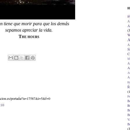
H
8
A
n tiene que morir para que los demás
A
sepamos apreciar la vida.
(
W
The hours
A
A
S
C
M
A
A
A
Ap
H
f
(
Pr
macion.es/portada/?a=17587&i=5&f=0
B
:10
B
B
B
V
B
(