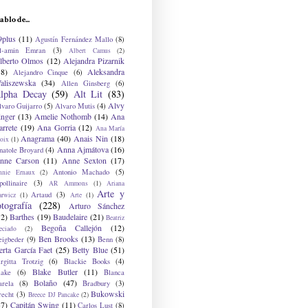
ablo de...
9plus
(11)
Agustín Fernández Mallo
(8)
l-amin Emran
(3)
Albert Camus
(2)
lberto Olmos
(12)
Alejandra Pizarnik
38)
Aleksandra
Alejandro Cinque
(6)
aliszewska
(34)
Allen Ginsberg
(6)
lpha Decay
(59)
Alt Lit
(83)
Alvy
lvaro Guijarro
(5)
Alvaro Mutis
(4)
inger
(13)
Amelie Nothomb
(14)
Ana
arrete
(19)
Ana Gorria
(12)
Ana María
Anagrama
(40)
Anais Nin
(18)
oix
(1)
Anna Ajmátova
(16)
natole Broyard
(4)
nne Carson
(11)
Anne Sexton
(17)
Antonio Machado
(5)
nnie Ernaux
(2)
ollinaire
(3)
AR Ammons
(1)
Ariana
Arte y
Artaud
(3)
arwicz
(1)
Arte
(1)
otografía
(228)
Arturo Sánchez
12)
Barthes
(19)
Baudelaire
(21)
Beatriz
Begoña Callejón
(12)
eciado
(2)
Ben Brooks
(13)
eigbeder
(9)
Benn
(8)
erta García Faet
(25)
Betty Blue
(51)
irgitta Trotzig
(6)
Blackie Books
(4)
Blake Butler
(11)
lake
(6)
Blanca
Bolaño
(47)
arela
(8)
Bradbury
(3)
Bukowski
recht
(3)
Breece DJ Pancake
(2)
37)
Capitán Swing
(11)
Carlos Lust
(8)