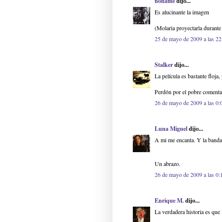
noname
dijo...
Es alucinante la imagen
(Molaria proyectarla durante
25 de mayo de 2009 a las 22
Stalker
dijo...
La película es bastante floja,
Perdón por el pobre comentar
26 de mayo de 2009 a las 0:
Luna Miguel
dijo...
A mi me encanta. Y la banda
Un abrazo.
26 de mayo de 2009 a las 0:
Enrique M.
dijo...
La verdadera historia es que