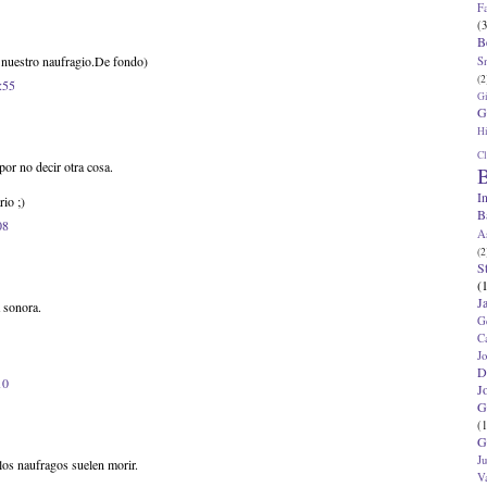
F
(3
B
 nuestro naufragio.De fondo)
S
(2
:55
G
G
Hi
Cl
 por no decir otra cosa.
B
I
io ;)
B
08
A
(2
S
(
J
 sonora.
G
C
J
D
10
J
G
(1
G
J
 los naufragos suelen morir.
V