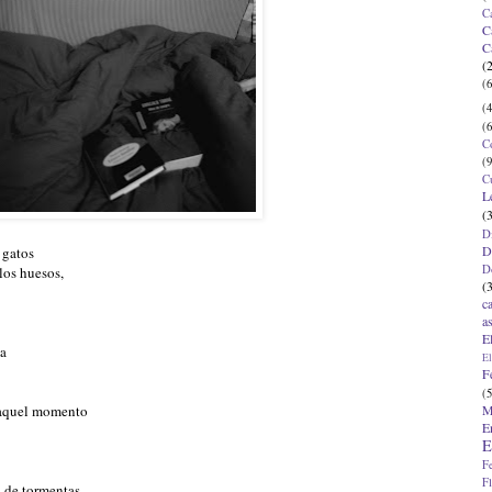
C
C
C
(
(6
(4
(6
C
(9
C
L
(
D
D
 gatos
D
los huesos,
(
c
a
E
ña
El
F
(5
M
aquel momento
E
E
F
F
a de tormentas