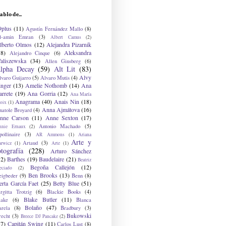
ablo de...
9plus
(11)
Agustín Fernández Mallo
(8)
l-amin Emran
(3)
Albert Camus
(2)
lberto Olmos
(12)
Alejandra Pizarnik
38)
Aleksandra
Alejandro Cinque
(6)
aliszewska
(34)
Allen Ginsberg
(6)
lpha Decay
(59)
Alt Lit
(83)
Alvy
lvaro Guijarro
(5)
Alvaro Mutis
(4)
inger
(13)
Amelie Nothomb
(14)
Ana
arrete
(19)
Ana Gorria
(12)
Ana María
Anagrama
(40)
Anais Nin
(18)
oix
(1)
Anna Ajmátova
(16)
natole Broyard
(4)
nne Carson
(11)
Anne Sexton
(17)
Antonio Machado
(5)
nnie Ernaux
(2)
ollinaire
(3)
AR Ammons
(1)
Ariana
Arte y
Artaud
(3)
arwicz
(1)
Arte
(1)
otografía
(228)
Arturo Sánchez
12)
Barthes
(19)
Baudelaire
(21)
Beatriz
Begoña Callejón
(12)
eciado
(2)
Ben Brooks
(13)
eigbeder
(9)
Benn
(8)
erta García Faet
(25)
Betty Blue
(51)
irgitta Trotzig
(6)
Blackie Books
(4)
Blake Butler
(11)
lake
(6)
Blanca
Bolaño
(47)
arela
(8)
Bradbury
(3)
Bukowski
recht
(3)
Breece DJ Pancake
(2)
37)
Capitán Swing
(11)
Carlos Lust
(8)