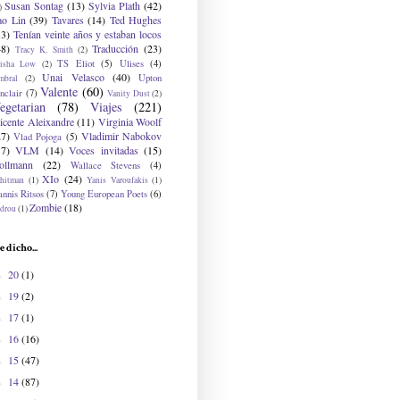
Susan Sontag
(13)
Sylvia Plath
(42)
)
ao Lin
(39)
Tavares
(14)
Ted Hughes
33)
Tenían veinte años y estaban locos
48)
Traducción
(23)
Tracy K. Smith
(2)
TS Eliot
(5)
Ulises
(4)
risha Low
(2)
Unai Velasco
(40)
Upton
mbral
(2)
Valente
(60)
nclair
(7)
Vanity Dust
(2)
egetarian
(78)
Viajes
(221)
icente Aleixandre
(11)
Virginia Woolf
27)
Vladimir Nabokov
Vlad Pojoga
(5)
17)
VLM
(14)
Voces invitadas
(15)
ollmann
(22)
Wallace Stevens
(4)
XIo
(24)
hitman
(1)
Yanis Varoufakis
(1)
nnis Ritsos
(7)
Young European Poets
(6)
Zombie
(18)
drou
(1)
e dicho...
20
(1)
►
19
(2)
►
17
(1)
►
16
(16)
►
15
(47)
►
14
(87)
►