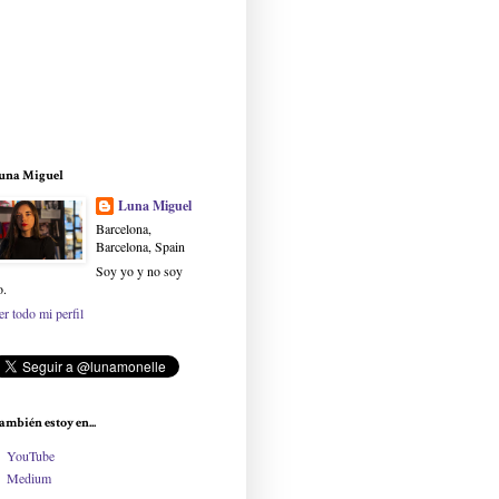
una Miguel
Luna Miguel
Barcelona,
Barcelona, Spain
Soy yo y no soy
o.
er todo mi perfil
ambién estoy en...
YouTube
Medium