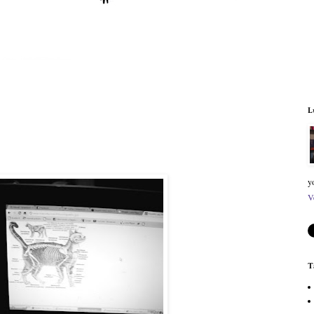
L
y
V
T