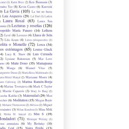
Ken Baumann
(3)
caraz
(1)
Karin Boye
(2)
endra Yee
(8)
Kevin Castro
(6)
Kureishi
La Gavia
(103)
0)
La luz no basta
Laia Arqueros
(29)
)
Lal Ded
(1)
Larkin
Laura Rosal
(63)
Laura San
)
Lecturas y reseñas
(126)
omán
(3)
eopoldo María Panero
(14)
Lethem
12)
Lhasa de Sela
Levé
(6)
Levrero
(4)
17)
Lila Azam
(4)
Lirios enloquecidos
(1)
olita o Monelle
(72)
Lorca
(34)
os estómagos
(65)
Louise Gluck
14)
Luis Cernuda
Lucy K. Shaw
(8)
12)
Lysiane Rakotoson
(5)
Mai Love
Maite Dono
(35)
Mamajuana
hoto
(4)
15)
Manga
(6)
Manuel Vilas
(5)
rguerite Duras
(2)
María Rosa Maldonado
(1)
Marianne Moore
(4)
ria-Mercè Marçal
(2)
Marina Ramón-Borja
arie Calloway
(2)
14)
Marina Tsvetaieva
(6)
Mark C Taylor
)
Martín Caparrós
(3)
Mary Jo Bang
(2)
Maternidad
(29)
ascha Kaléko
(3)
Max
Meditation
(15)
lecher
(6)
Megan Boyle
)
Miguel
Melanie Thernstrom
(2)
México
(2)
ernández
(3)
Mina Milk
Milan Kundera
(1)
Mm S
(19)
)
Mithu M. Sanyal
(1)
ondadori
(71)
Monique Witting
(1)
usa ammalata
(6)
My Birthday
(10)
adia Leal
(15)
Naira Perdu
(13)