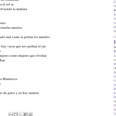
F
a el sol se
(3
volviendo la mañana
B
S
(2
ones
G
G
ciruelas muertas
Hi
portado mal como se portan los mundos
Cl
B
 hay vacas que nos guiñan el ojo
I
o
B
jeres como mujeres que olvidan
A
Marc
(2
S
(
J
G
 a Marruecos
C
o
J
D
eno de gatos y no hay manera
J
G
(1
G
J
V