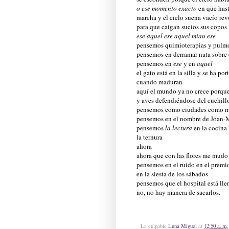
o ese momento exacto
en que hast
marcha y el cielo suena vacío re
para que caigan sucios sus copos
ese aquel ese aquel miau ese
pensemos quimioterapias y pulm
pensemos en derramar nata sobre 
pensemos en
ese
y en
aquel
el gato está en la silla y se ha 
cuando maduran
aquí el mundo ya no crece porque
y aves defendiéndose del cuchill
pensemos como ciudades como mu
pensemos en el nombre de Joan-
pensemos
la lectura
en la cocina
la ternura
ahora
ahora que con las flores me mudo
pensemos en el ruido en el premi
en la siesta de los sábados
pensemos que el hospital está ll
no, no hay manera de sacarlos.
La culpable
Luna Miguel
at
12:50 a. m.