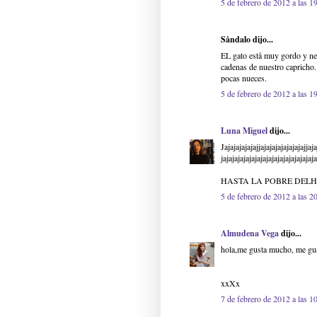
5 de febrero de 2012 a las 1
Såndalo dijo...
EL gato estå muy gordo y ne
cadenas de nuestro capricho..
pocas nueces.
5 de febrero de 2012 a las 1
Luna Miguel
dijo...
Jajajajajajajjajajajajajajajajjaja
jajajajajajajajajajajajajajajajaja
HASTA LA POBRE DELH
5 de febrero de 2012 a las 2
Almudena Vega
dijo...
hola,me gusta mucho, me gusta
xxXx
7 de febrero de 2012 a las 1