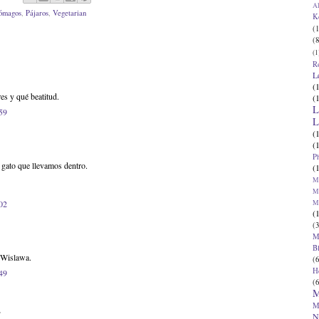
Al
tómagos
,
Pájaros
,
Vegetarian
K
(1
(8
(1
R
L
(
res y qué beatitud.
(
L
:59
L
(
(
P
l gato que llevamos dentro.
(
Ma
Ma
M
:02
(
(3
M
B
 Wislawa.
(6
H
:49
(6
M
M
.
N