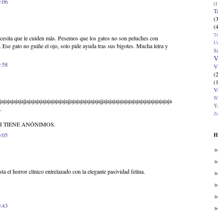
9:06
(1
T
(
(
T
cesita que le cuiden mås. Pesemos que los gatos no son peluches con
U
 Ese gato no guiñe el ojo, solo pide ayuda tras sus bigotes. Mucha letra y
Si
V
9:58
V
(
(
V
W
jajajajajajajjajajajajajajajajajajajjajajajajajajajajjajajajajajajajajajajajajajajajajaja
Ya
.
Zi
I TIENE ANÓNIMOS.
0:05
H
 el horror clínico entrelazado con la elegante pasividad felina.
0:43