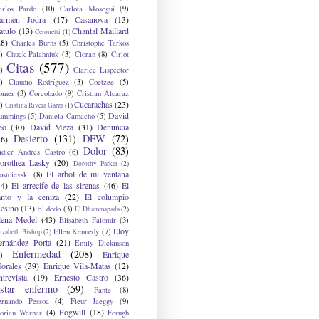
arlos Pardo
(10)
Carlota Moseguí
(9)
armen Jodra
(17)
Casanova
(13)
atulo
(13)
Chantal Maillard
Ceronetti
(1)
28)
Charles Burns
(5)
Christophe Tarkos
)
Chuck Palahniuk
(3)
Cioran
(8)
Cirlot
Citas
(577)
)
Clarice Lispector
)
Claudio Rodríguez
(3)
Coetzee
(5)
omer
(3)
Corcobado
(9)
Cristian Alcaraz
Cucarachas
(23)
)
Cristina Rivera Garza
(1)
David
ummings
(5)
Daniela Camacho
(5)
eo
(30)
David Meza
(31)
Denuncia
Desierto
(131)
DFW
(72)
36)
Dolor
(83)
idier Andrés Castro
(6)
orothea Lasky
(20)
Dorothy Parker
(2)
El arbol de mi ventana
ostoievski
(8)
34)
El arrecife de las sirenas
(46)
El
anto y la ceniza
(22)
El columpio
sesino
(13)
El dedo
(3)
El Dhammapada
(2)
lena Medel
(43)
Elisabeth Falomir
(3)
Eloy
Ellen Kennedy
(7)
izabeth Bishop
(2)
ernández Porta
(21)
Emily Dickinson
Enfermedad
(208)
Enrique
)
orales
(39)
Enrique Vila-Matas
(12)
ntrevista
(19)
Ernesto Castro
(36)
star enfermo
(59)
Fante
(8)
ernando Pessoa
(4)
Fleur Jaeggy
(9)
Fogwill
(18)
lorian Werner
(4)
Forugh