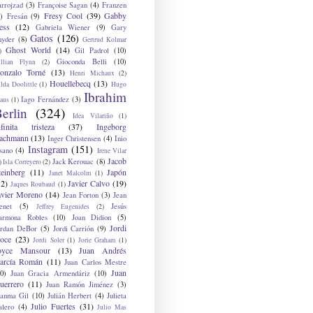
arrojzad
(3)
Françoise Sagan
(4)
Franzen
Fresy Cool
(39)
Gabby
)
Fresán
(9)
ess
(12)
Gabriela Wiener
(9)
Gary
Gatos
(126)
nyder
(8)
Gertrud Kolmar
Ghost World
(14)
Gil Padrol
(10)
)
Gioconda Belli
(10)
illian Flynn
(2)
onzalo Torné
(13)
Henri Michaux
(2)
Houellebecq
(13)
lda Doolittle
(1)
Hugo
Ibrahim
Iago Fernández
(3)
aus
(1)
erlin
(324)
Idea Vilariño
(1)
nfinita tristeza
(37)
Ingeborg
achmann
(13)
Inger Christensen
(4)
Inio
Instagram
(151)
sano
(4)
Irene Vilar
Jacob
Jack Kerouac
(8)
)
Isla Correyero
(2)
teinberg
(11)
Japón
Janet Malcolm
(1)
12)
Javier Calvo
(19)
Jaques Roubaud
(1)
avier Moreno
(14)
Jean Forton
(3)
Jean
enet
(5)
Jesús
Jeffrey Eugenides
(2)
armona Robles
(10)
Joan Didion
(5)
Jordi
ordan DeBor
(5)
Jordi Carrión
(9)
oce
(23)
Jordi Soler
(1)
Jorie Graham
(1)
oyce Mansour
(13)
Juan Andrés
arcía Román
(11)
Juan Carlos Mestre
Juan
0)
Juan Gracia Armendáriz
(10)
uerrero
(11)
Juan Ramón Jiménez
(3)
uanma Gil
(10)
Julián Herbert
(4)
Julieta
Julio Fuertes
(31)
alero
(4)
Julio Mas