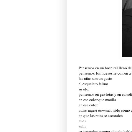
Pensemos en un hospital lleno de
pensemos, los huesos se comen a 
las uñas son un gesto
el esqueleto felino
su olor
pensemos en gaviotas y en carro
en ese color que maúlla
en ese color
como aquel momento
sólo como 
en que las ratas se esconden
miau
miau
se esconden porque el cielo habl