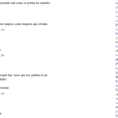
 ha portado mal como se portan los mundos
N
(7
N
O
G
mo mujeres como mujeres que olvidan
P
2:10
C
P
(2
P
P
s.
(
4:56
P
(
P
P
R
porque hay vacas que nos guiñan el ojo
R
illo''.
R
Br
exionar.
S
8:16
(5
S
T
M
K
a.
R