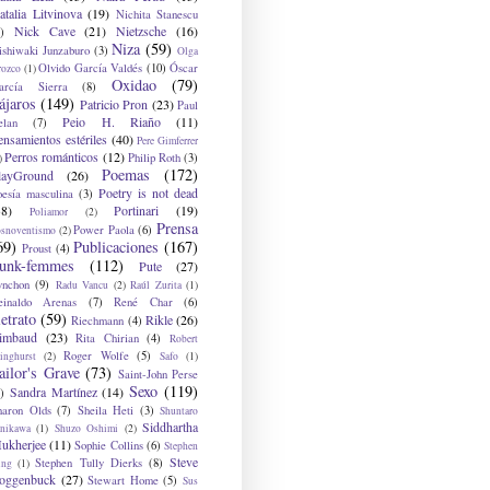
atalia Litvinova
(19)
Nichita Stanescu
Nick Cave
(21)
Nietzsche
(16)
)
Niza
(59)
ishiwaki Junzaburo
(3)
Olga
Olvido García Valdés
(10)
Óscar
rozco
(1)
Oxidao
(79)
arcía Sierra
(8)
ájaros
(149)
Patricio Pron
(23)
Paul
Peio H. Riaño
(11)
elan
(7)
ensamientos estériles
(40)
Pere Gimferrer
Perros románticos
(12)
Philip Roth
(3)
)
Poemas
(172)
layGround
(26)
Poetry is not dead
oesía masculina
(3)
38)
Portinari
(19)
Poliamor
(2)
Prensa
Power Paola
(6)
osnoventismo
(2)
69)
Publicaciones
(167)
Proust
(4)
unk-femmes
(112)
Pute
(27)
ynchon
(9)
Radu Vancu
(2)
Raúl Zurita
(1)
einaldo Arenas
(7)
René Char
(6)
etrato
(59)
Rikle
(26)
Riechmann
(4)
imbaud
(23)
Rita Chirian
(4)
Robert
Roger Wolfe
(5)
inghurst
(2)
Safo
(1)
ailor's Grave
(73)
Saint-John Perse
Sexo
(119)
Sandra Martínez
(14)
)
haron Olds
(7)
Sheila Heti
(3)
Shuntaro
Siddhartha
anikawa
(1)
Shuzo Oshimi
(2)
ukherjee
(11)
Sophie Collins
(6)
Stephen
Steve
Stephen Tully Dierks
(8)
ing
(1)
oggenbuck
(27)
Stewart Home
(5)
Sus