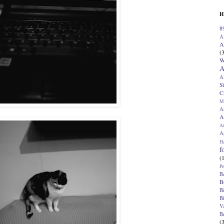
H
8
A
A
(
W
A
A
S
C
M
A
A
A
Ap
H
f
(
Pr
B
B
B
B
V
B
(