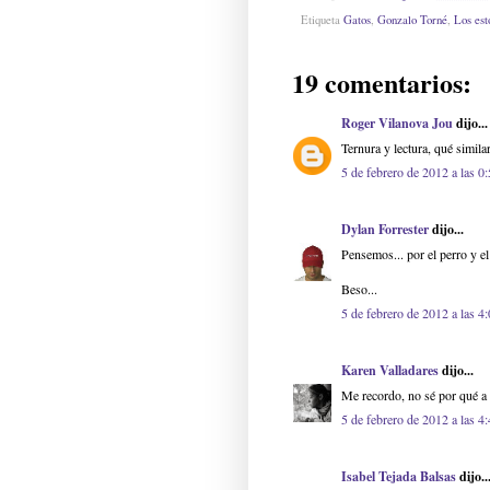
Etiqueta
Gatos
,
Gonzalo Torné
,
Los es
19 comentarios:
Roger Vilanova Jou
dijo...
Ternura y lectura, qué simila
5 de febrero de 2012 a las 0
Dylan Forrester
dijo...
Pensemos... por el perro y e
Beso...
5 de febrero de 2012 a las 4
Karen Valladares
dijo...
Me recordo, no sé por qué a
5 de febrero de 2012 a las 4
Isabel Tejada Balsas
dijo..