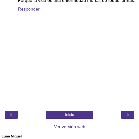
Porque la vida es una enfermedad mortal, de todas formas.
Responder
‹
›
Inicio
Ver versión web
Luna Miguel