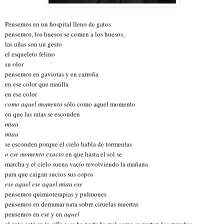
Pensemos en un hospital lleno de gatos
pensemos, los huesos se comen a los huesos,
las uñas son un gesto
el esqueleto felino
su olor
pensemos en gaviotas y en carroña
en ese color que maúlla
en ese color
como aquel momento
sólo como aquel momento
en que las ratas se esconden
miau
miau
se esconden porque el cielo habla de tormentas
o ese momento exacto
en que hasta el sol se
marcha y el cielo suena vacío revolviendo la mañana
para que caigan sucios sus copos
ese aquel ese aquel miau ese
pensemos quimioterapias y pulmones
pensemos en derramar nata sobre ciruelas muertas
pensemos en
ese
y en
aquel
el gato está en la silla y se ha portado mal como se portan los mundos