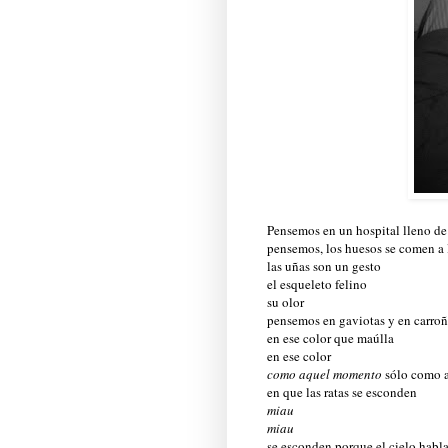
Pensemos en un hospital lleno de
pensemos, los huesos se comen a 
las uñas son un gesto
el esqueleto felino
su olor
pensemos en gaviotas y en carro
en ese color que maúlla
en ese color
como aquel momento
sólo como 
en que las ratas se esconden
miau
miau
se esconden porque el cielo habl