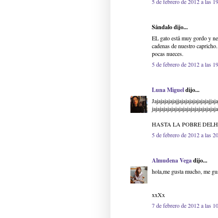
5 de febrero de 2012 a las 1
Såndalo dijo...
EL gato estå muy gordo y ne
cadenas de nuestro capricho..
pocas nueces.
5 de febrero de 2012 a las 1
Luna Miguel
dijo...
Jajajajajajajjajajajajajajajajjaja
jajajajajajajajajajajajajajajajaja
HASTA LA POBRE DELH
5 de febrero de 2012 a las 2
Almudena Vega
dijo...
hola,me gusta mucho, me gusta
xxXx
7 de febrero de 2012 a las 1