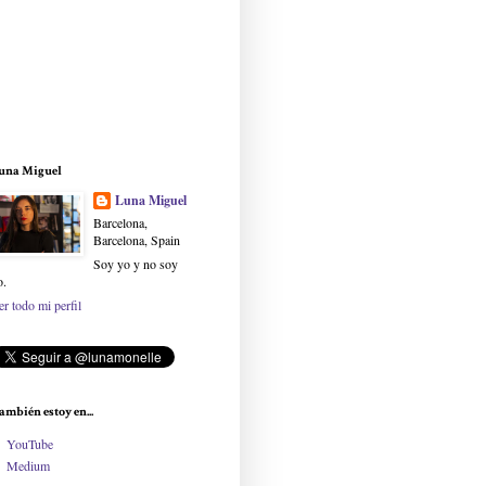
una Miguel
Luna Miguel
Barcelona,
Barcelona, Spain
Soy yo y no soy
o.
er todo mi perfil
ambién estoy en...
YouTube
Medium