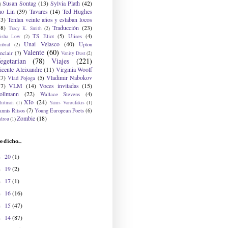
Susan Sontag
(13)
Sylvia Plath
(42)
)
ao Lin
(39)
Tavares
(14)
Ted Hughes
33)
Tenían veinte años y estaban locos
48)
Traducción
(23)
Tracy K. Smith
(2)
TS Eliot
(5)
Ulises
(4)
risha Low
(2)
Unai Velasco
(40)
Upton
mbral
(2)
Valente
(60)
nclair
(7)
Vanity Dust
(2)
egetarian
(78)
Viajes
(221)
icente Aleixandre
(11)
Virginia Woolf
27)
Vladimir Nabokov
Vlad Pojoga
(5)
17)
VLM
(14)
Voces invitadas
(15)
ollmann
(22)
Wallace Stevens
(4)
XIo
(24)
hitman
(1)
Yanis Varoufakis
(1)
nnis Ritsos
(7)
Young European Poets
(6)
Zombie
(18)
drou
(1)
e dicho...
20
(1)
►
19
(2)
►
17
(1)
►
16
(16)
►
15
(47)
►
14
(87)
►