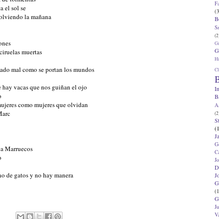
F
a el sol se
(3
volviendo la mañana
B
S
(2
ones
G
G
ciruelas muertas
Hi
portado mal como se portan los mundos
Cl
B
 hay vacas que nos guiñan el ojo
I
o
B
jeres como mujeres que olvidan
A
Marc
(2
S
(
J
G
 a Marruecos
C
o
J
D
eno de gatos y no hay manera
J
G
(1
G
J
V