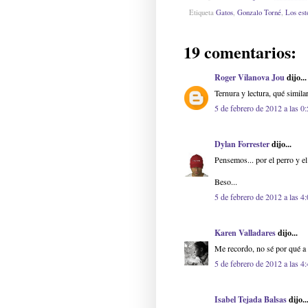
Etiqueta
Gatos
,
Gonzalo Torné
,
Los es
19 comentarios:
Roger Vilanova Jou
dijo...
Ternura y lectura, qué simila
5 de febrero de 2012 a las 0
Dylan Forrester
dijo...
Pensemos... por el perro y e
Beso...
5 de febrero de 2012 a las 4
Karen Valladares
dijo...
Me recordo, no sé por qué a
5 de febrero de 2012 a las 4
Isabel Tejada Balsas
dijo..