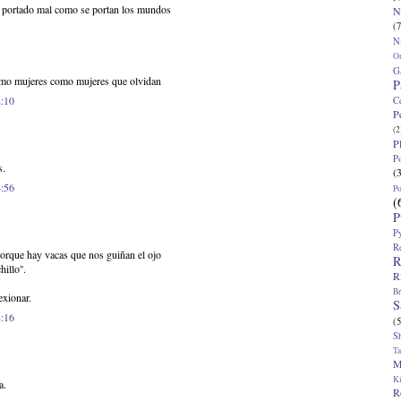
 ha portado mal como se portan los mundos
N
(7
N
O
G
mo mujeres como mujeres que olvidan
P
2:10
C
P
(2
P
P
s.
(
4:56
P
(
P
P
R
porque hay vacas que nos guiñan el ojo
R
illo''.
R
Br
exionar.
S
8:16
(5
S
T
M
K
a.
R