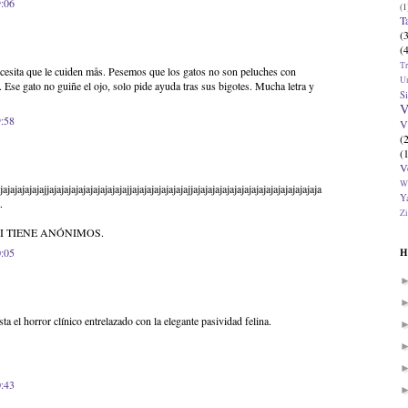
9:06
(1
T
(
(
T
cesita que le cuiden mås. Pesemos que los gatos no son peluches con
U
 Ese gato no guiñe el ojo, solo pide ayuda tras sus bigotes. Mucha letra y
Si
V
9:58
V
(
(
V
W
jajajajajajajjajajajajajajajajajajajjajajajajajajajajjajajajajajajajajajajajajajajajajaja
Ya
.
Zi
I TIENE ANÓNIMOS.
0:05
H
 el horror clínico entrelazado con la elegante pasividad felina.
0:43