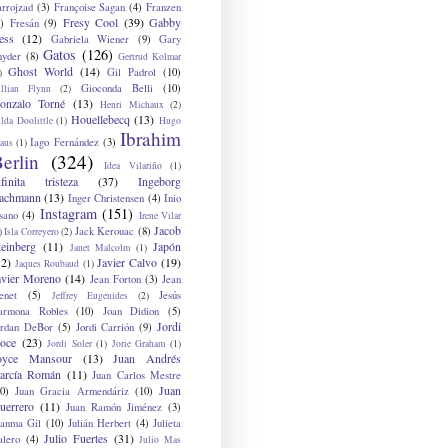
arrojzad
(3)
Françoise Sagan
(4)
Franzen
Fresy Cool
(39)
Gabby
)
Fresán
(9)
ess
(12)
Gabriela Wiener
(9)
Gary
Gatos
(126)
nyder
(8)
Gertrud Kolmar
Ghost World
(14)
Gil Padrol
(10)
)
Gioconda Belli
(10)
illian Flynn
(2)
onzalo Torné
(13)
Henri Michaux
(2)
Houellebecq
(13)
lda Doolittle
(1)
Hugo
Ibrahim
Iago Fernández
(3)
aus
(1)
erlin
(324)
Idea Vilariño
(1)
nfinita tristeza
(37)
Ingeborg
achmann
(13)
Inger Christensen
(4)
Inio
Instagram
(151)
sano
(4)
Irene Vilar
Jacob
Jack Kerouac
(8)
)
Isla Correyero
(2)
teinberg
(11)
Japón
Janet Malcolm
(1)
12)
Javier Calvo
(19)
Jaques Roubaud
(1)
avier Moreno
(14)
Jean Forton
(3)
Jean
enet
(5)
Jesús
Jeffrey Eugenides
(2)
armona Robles
(10)
Joan Didion
(5)
Jordi
ordan DeBor
(5)
Jordi Carrión
(9)
oce
(23)
Jordi Soler
(1)
Jorie Graham
(1)
oyce Mansour
(13)
Juan Andrés
arcía Román
(11)
Juan Carlos Mestre
Juan
0)
Juan Gracia Armendáriz
(10)
uerrero
(11)
Juan Ramón Jiménez
(3)
uanma Gil
(10)
Julián Herbert
(4)
Julieta
Julio Fuertes
(31)
alero
(4)
Julio Mas