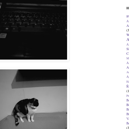
H
8
A
A
(
W
A
A
S
C
M
A
A
A
Ap
H
f
(
Pr
B
B
B
B
V
B
(