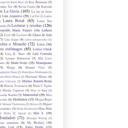
Ken Baumann
(3)
caraz
(1)
Karin Boye
(2)
endra Yee
(8)
Kevin Castro
(6)
Kureishi
La Gavia
(103)
0)
La luz no basta
Laia Arqueros
(29)
)
Lal Ded
(1)
Larkin
Laura Rosal
(63)
Laura San
)
Lecturas y reseñas
(126)
omán
(3)
eopoldo María Panero
(14)
Lethem
12)
Lhasa de Sela
Levé
(6)
Levrero
(4)
17)
Lila Azam
(4)
Lirios enloquecidos
(1)
olita o Monelle
(72)
Lorca
(34)
os estómagos
(65)
Louise Gluck
14)
Luis Cernuda
Lucy K. Shaw
(8)
12)
Lysiane Rakotoson
(5)
Mai Love
Maite Dono
(35)
Mamajuana
hoto
(4)
15)
Manga
(6)
Manuel Vilas
(5)
rguerite Duras
(2)
María Rosa Maldonado
(1)
Marianne Moore
(4)
ria-Mercè Marçal
(2)
Marina Ramón-Borja
arie Calloway
(2)
14)
Marina Tsvetaieva
(6)
Mark C Taylor
)
Martín Caparrós
(3)
Mary Jo Bang
(2)
Maternidad
(29)
ascha Kaléko
(3)
Max
Meditation
(15)
lecher
(6)
Megan Boyle
)
Miguel
Melanie Thernstrom
(2)
México
(2)
ernández
(3)
Mina Milk
Milan Kundera
(1)
Mm S
(19)
)
Mithu M. Sanyal
(1)
ondadori
(71)
Monique Witting
(1)
usa ammalata
(6)
My Birthday
(10)
adia Leal
(15)
Naira Perdu
(13)