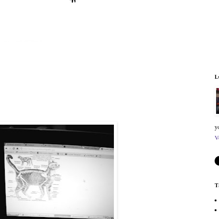
L
y
V
T