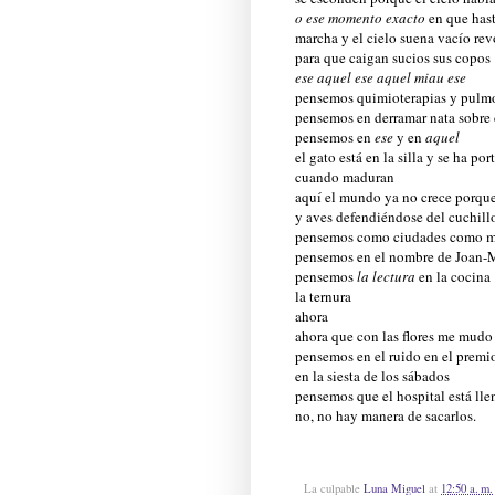
o ese momento exacto
en que hast
marcha y el cielo suena vacío re
para que caigan sucios sus copos
ese aquel ese aquel miau ese
pensemos quimioterapias y pulm
pensemos en derramar nata sobre 
pensemos en
ese
y en
aquel
el gato está en la silla y se ha 
cuando maduran
aquí el mundo ya no crece porque
y aves defendiéndose del cuchill
pensemos como ciudades como mu
pensemos en el nombre de Joan-
pensemos
la lectura
en la cocina
la ternura
ahora
ahora que con las flores me mudo
pensemos en el ruido en el premi
en la siesta de los sábados
pensemos que el hospital está ll
no, no hay manera de sacarlos.
La culpable
Luna Miguel
at
12:50 a. m.