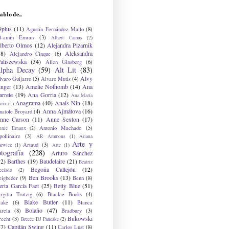
ablo de...
9plus
(11)
Agustín Fernández Mallo
(8)
l-amin Emran
(3)
Albert Camus
(2)
lberto Olmos
(12)
Alejandra Pizarnik
38)
Aleksandra
Alejandro Cinque
(6)
aliszewska
(34)
Allen Ginsberg
(6)
lpha Decay
(59)
Alt Lit
(83)
Alvy
lvaro Guijarro
(5)
Alvaro Mutis
(4)
inger
(13)
Amelie Nothomb
(14)
Ana
arrete
(19)
Ana Gorria
(12)
Ana María
Anagrama
(40)
Anais Nin
(18)
oix
(1)
Anna Ajmátova
(16)
natole Broyard
(4)
nne Carson
(11)
Anne Sexton
(17)
Antonio Machado
(5)
nnie Ernaux
(2)
ollinaire
(3)
AR Ammons
(1)
Ariana
Arte y
Artaud
(3)
arwicz
(1)
Arte
(1)
otografía
(228)
Arturo Sánchez
12)
Barthes
(19)
Baudelaire
(21)
Beatriz
Begoña Callejón
(12)
eciado
(2)
Ben Brooks
(13)
eigbeder
(9)
Benn
(8)
erta García Faet
(25)
Betty Blue
(51)
irgitta Trotzig
(6)
Blackie Books
(4)
Blake Butler
(11)
lake
(6)
Blanca
Bolaño
(47)
arela
(8)
Bradbury
(3)
Bukowski
recht
(3)
Breece DJ Pancake
(2)
37)
Capitán Swing
(11)
Carlos Lust
(8)