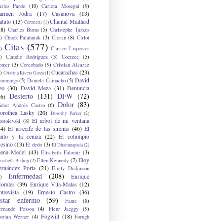
arlos Pardo
(10)
Carlota Moseguí
(9)
armen Jodra
(17)
Casanova
(13)
atulo
(13)
Chantal Maillard
Ceronetti
(1)
28)
Charles Burns
(5)
Christophe Tarkos
)
Chuck Palahniuk
(3)
Cioran
(8)
Cirlot
Citas
(577)
)
Clarice Lispector
)
Claudio Rodríguez
(3)
Coetzee
(5)
omer
(3)
Corcobado
(9)
Cristian Alcaraz
Cucarachas
(23)
)
Cristina Rivera Garza
(1)
David
ummings
(5)
Daniela Camacho
(5)
eo
(30)
David Meza
(31)
Denuncia
Desierto
(131)
DFW
(72)
36)
Dolor
(83)
idier Andrés Castro
(6)
orothea Lasky
(20)
Dorothy Parker
(2)
El arbol de mi ventana
ostoievski
(8)
34)
El arrecife de las sirenas
(46)
El
anto y la ceniza
(22)
El columpio
sesino
(13)
El dedo
(3)
El Dhammapada
(2)
lena Medel
(43)
Elisabeth Falomir
(3)
Eloy
Ellen Kennedy
(7)
izabeth Bishop
(2)
ernández Porta
(21)
Emily Dickinson
Enfermedad
(208)
Enrique
)
orales
(39)
Enrique Vila-Matas
(12)
ntrevista
(19)
Ernesto Castro
(36)
star enfermo
(59)
Fante
(8)
ernando Pessoa
(4)
Fleur Jaeggy
(9)
Fogwill
(18)
lorian Werner
(4)
Forugh