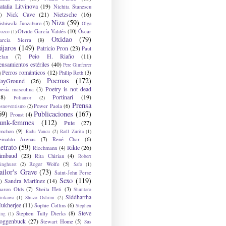
atalia Litvinova
(19)
Nichita Stanescu
Nick Cave
(21)
Nietzsche
(16)
)
Niza
(59)
ishiwaki Junzaburo
(3)
Olga
Olvido García Valdés
(10)
Óscar
rozco
(1)
Oxidao
(79)
arcía Sierra
(8)
ájaros
(149)
Patricio Pron
(23)
Paul
Peio H. Riaño
(11)
elan
(7)
ensamientos estériles
(40)
Pere Gimferrer
Perros románticos
(12)
Philip Roth
(3)
)
Poemas
(172)
layGround
(26)
Poetry is not dead
oesía masculina
(3)
38)
Portinari
(19)
Poliamor
(2)
Prensa
Power Paola
(6)
osnoventismo
(2)
69)
Publicaciones
(167)
Proust
(4)
unk-femmes
(112)
Pute
(27)
ynchon
(9)
Radu Vancu
(2)
Raúl Zurita
(1)
einaldo Arenas
(7)
René Char
(6)
etrato
(59)
Rikle
(26)
Riechmann
(4)
imbaud
(23)
Rita Chirian
(4)
Robert
Roger Wolfe
(5)
inghurst
(2)
Safo
(1)
ailor's Grave
(73)
Saint-John Perse
Sexo
(119)
Sandra Martínez
(14)
)
haron Olds
(7)
Sheila Heti
(3)
Shuntaro
Siddhartha
anikawa
(1)
Shuzo Oshimi
(2)
ukherjee
(11)
Sophie Collins
(6)
Stephen
Steve
Stephen Tully Dierks
(8)
ing
(1)
oggenbuck
(27)
Stewart Home
(5)
Sus