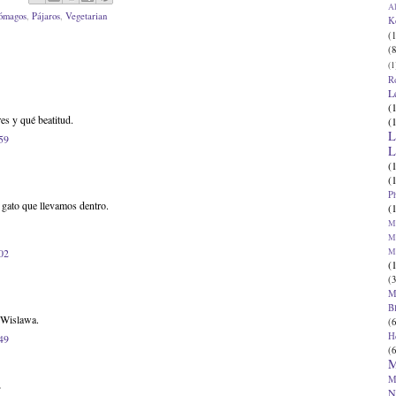
Al
tómagos
,
Pájaros
,
Vegetarian
K
(1
(8
(1
R
L
(
res y qué beatitud.
(
L
:59
L
(
(
P
l gato que llevamos dentro.
(
Ma
Ma
M
:02
(
(3
M
B
 Wislawa.
(6
H
:49
(6
M
M
.
N