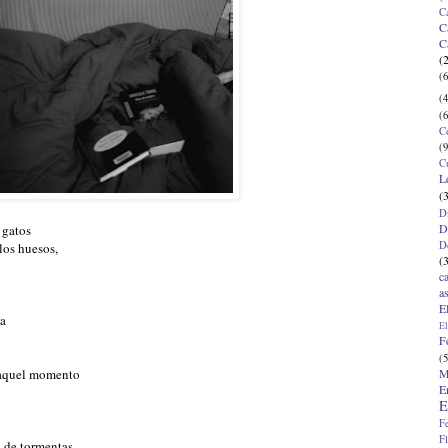
C
C
C
(
(6
(4
(6
C
(9
C
L
(
D
D
 gatos
D
los huesos,
(
c
a
E
ña
El
F
(5
M
aquel momento
E
E
F
F
a de tormentas