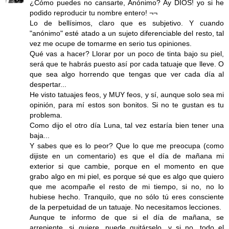
¿Cómo puedes no cansarte, Anónimo? Ay DIOS! yo si he
podido reproducir tu nombre entero! ¬¬
Lo de bellísimos, claro que es subjetivo. Y cuando
"anónimo" esté atado a un sujeto diferenciable del resto, tal
vez me ocupe de tomarme en serio tus opiniones.
Qué vas a hacer? Llorar por un poco de tinta bajo su piel,
será que te habrás puesto así por cada tatuaje que lleve. O
que sea algo horrendo que tengas que ver cada día al
despertar...
He visto tatuajes feos, y MUY feos, y sí, aunque solo sea mi
opinión, para mí estos son bonitos. Si no te gustan es tu
problema.
Como dijo el otro día Luna, tal vez estaría bien tener una
baja...
Y sabes que es lo peor? Que lo que me preocupa (como
dijiste en un comentario) es que el día de mañana mi
exterior si que cambie, porque en el momento en que
grabo algo en mi piel, es porque sé que es algo que quiero
que me acompañe el resto de mi tiempo, si no, no lo
hubiese hecho. Tranquilo, que no sólo tú eres consciente
de la perpetuidad de un tatuaje. No necesitamos lecciones.
Aunque te informo de que si el día de mañana, se
arrepiente, si quiere, puede quitárselo, y si no, todo el