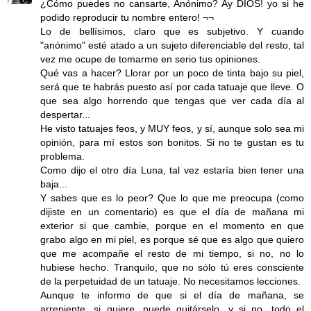
¿Cómo puedes no cansarte, Anónimo? Ay DIOS! yo si he
podido reproducir tu nombre entero! ¬¬
Lo de bellísimos, claro que es subjetivo. Y cuando
"anónimo" esté atado a un sujeto diferenciable del resto, tal
vez me ocupe de tomarme en serio tus opiniones.
Qué vas a hacer? Llorar por un poco de tinta bajo su piel,
será que te habrás puesto así por cada tatuaje que lleve. O
que sea algo horrendo que tengas que ver cada día al
despertar...
He visto tatuajes feos, y MUY feos, y sí, aunque solo sea mi
opinión, para mí estos son bonitos. Si no te gustan es tu
problema.
Como dijo el otro día Luna, tal vez estaría bien tener una
baja...
Y sabes que es lo peor? Que lo que me preocupa (como
dijiste en un comentario) es que el día de mañana mi
exterior si que cambie, porque en el momento en que
grabo algo en mi piel, es porque sé que es algo que quiero
que me acompañe el resto de mi tiempo, si no, no lo
hubiese hecho. Tranquilo, que no sólo tú eres consciente
de la perpetuidad de un tatuaje. No necesitamos lecciones.
Aunque te informo de que si el día de mañana, se
arrepiente, si quiere, puede quitárselo, y si no, todo el