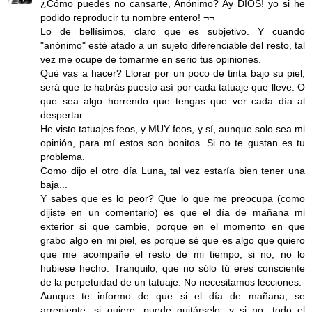
¿Cómo puedes no cansarte, Anónimo? Ay DIOS! yo si he
podido reproducir tu nombre entero! ¬¬
Lo de bellísimos, claro que es subjetivo. Y cuando
"anónimo" esté atado a un sujeto diferenciable del resto, tal
vez me ocupe de tomarme en serio tus opiniones.
Qué vas a hacer? Llorar por un poco de tinta bajo su piel,
será que te habrás puesto así por cada tatuaje que lleve. O
que sea algo horrendo que tengas que ver cada día al
despertar...
He visto tatuajes feos, y MUY feos, y sí, aunque solo sea mi
opinión, para mí estos son bonitos. Si no te gustan es tu
problema.
Como dijo el otro día Luna, tal vez estaría bien tener una
baja...
Y sabes que es lo peor? Que lo que me preocupa (como
dijiste en un comentario) es que el día de mañana mi
exterior si que cambie, porque en el momento en que
grabo algo en mi piel, es porque sé que es algo que quiero
que me acompañe el resto de mi tiempo, si no, no lo
hubiese hecho. Tranquilo, que no sólo tú eres consciente
de la perpetuidad de un tatuaje. No necesitamos lecciones.
Aunque te informo de que si el día de mañana, se
arrepiente, si quiere, puede quitárselo, y si no, todo el