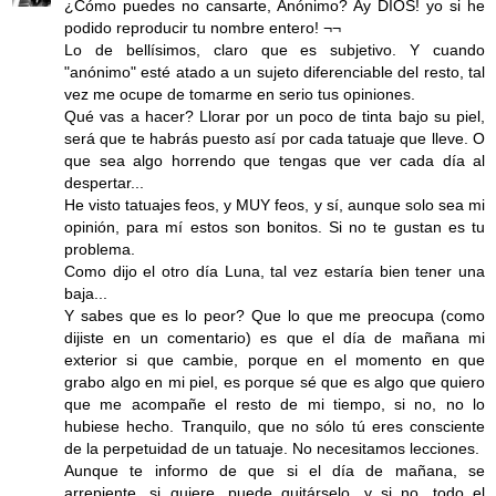
¿Cómo puedes no cansarte, Anónimo? Ay DIOS! yo si he
podido reproducir tu nombre entero! ¬¬
Lo de bellísimos, claro que es subjetivo. Y cuando
"anónimo" esté atado a un sujeto diferenciable del resto, tal
vez me ocupe de tomarme en serio tus opiniones.
Qué vas a hacer? Llorar por un poco de tinta bajo su piel,
será que te habrás puesto así por cada tatuaje que lleve. O
que sea algo horrendo que tengas que ver cada día al
despertar...
He visto tatuajes feos, y MUY feos, y sí, aunque solo sea mi
opinión, para mí estos son bonitos. Si no te gustan es tu
problema.
Como dijo el otro día Luna, tal vez estaría bien tener una
baja...
Y sabes que es lo peor? Que lo que me preocupa (como
dijiste en un comentario) es que el día de mañana mi
exterior si que cambie, porque en el momento en que
grabo algo en mi piel, es porque sé que es algo que quiero
que me acompañe el resto de mi tiempo, si no, no lo
hubiese hecho. Tranquilo, que no sólo tú eres consciente
de la perpetuidad de un tatuaje. No necesitamos lecciones.
Aunque te informo de que si el día de mañana, se
arrepiente, si quiere, puede quitárselo, y si no, todo el