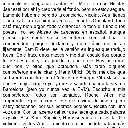
informáticos, fotógrafos, cantantes... Me dicen que Nicolas
Jaar está por ahí y creo verle al fondo, pero no estoy segura.
Lamento haberme perdido tu concierto, Nicolas. Aquí tienes
a una mala fan. A quien sí veo es a Douglas Coupland. Todo
está muy bien organizado y entonces le toca el turno a los
poetas. Yo leo
Museo de cánceres
en español, aunque
piense que nadie va a entenderlo, creo al final lo
comprenden, porque declamo y noto cómo me miran
fijamente. Sam Riviere lee la versión en inglés que tradujo
Kevin Cole hace unos meses y me dan escalofríos porque
lo lee despacio y casi puedo reconocerme. Hay personas
que ríen y otras que aplauden. Más tarde algunos
compañeros me felicitan y Hans Ulrich Obrist me dice que
se ha reído mucho con el "cáncer de Enrique Vila-Matas", y
que es muy amigo suyo, y que le salude cuando lo vea en
Barcelona (pero yo nunca veo a EVM). Escucho a mis
compañeros. Todos son geniales. Rachel Allen me
sorprende especialmente. Se me olvidó decírselo, pero
estoy deseando leer sus poemas potentes. Recita con una
voz dura. Con un acento del sur que hace que cada palabra
explote. Ella, Sam, Sophie y Harry se van a otro recital. No
volveré a verles. Ahora lamento no haber podido hablar más