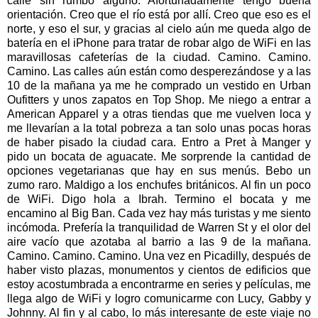
calle sin rumbo alguno. Afortunadamente tengo buena
orientación. Creo que el río está por allí. Creo que eso es el
norte, y eso el sur, y gracias al cielo aún me queda algo de
batería en el iPhone para tratar de robar algo de WiFi en las
maravillosas cafeterías de la ciudad. Camino. Camino.
Camino. Las calles aún están como desperezándose y a las
10 de la mañana ya me he comprado un vestido en Urban
Oufitters y unos zapatos en Top Shop. Me niego a entrar a
American Apparel y a otras tiendas que me vuelven loca y
me llevarían a la total pobreza a tan solo unas pocas horas
de haber pisado la ciudad cara. Entro a Pret à Manger y
pido un bocata de aguacate. Me sorprende la cantidad de
opciones vegetarianas que hay en sus menús. Bebo un
zumo raro. Maldigo a los enchufes británicos. Al fin un poco
de WiFi. Digo hola a Ibrah. Termino el bocata y me
encamino al Big Ban. Cada vez hay más turistas y me siento
incómoda. Prefería la tranquilidad de Warren St y el olor del
aire vacío que azotaba al barrio a las 9 de la mañana.
Camino. Camino. Camino. Una vez en Picadilly, después de
haber visto plazas, monumentos y cientos de edificios que
estoy acostumbrada a encontrarme en series y películas, me
llega algo de WiFi y logro comunicarme con Lucy, Gabby y
Johnny. Al fin y al cabo, lo más interesante de este viaje no