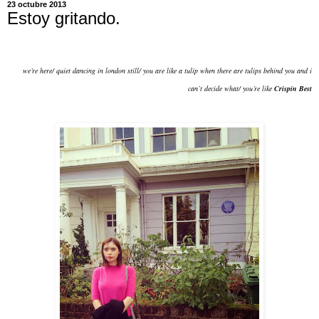
23 octubre 2013
Estoy gritando.
we’re here/
quiet dancing in london still/
you are like a tulip when there are tulips behind you and i
can’t decide what/ you’re like
Crispin Best