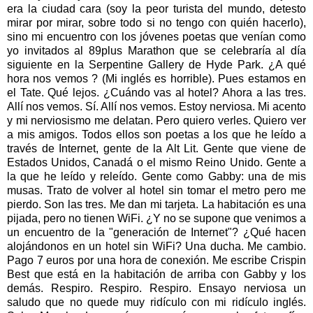
era la ciudad cara (soy la peor turista del mundo, detesto
mirar por mirar, sobre todo si no tengo con quién hacerlo),
sino mi encuentro con los jóvenes poetas que venían como
yo invitados al 89plus Marathon que se celebraría al día
siguiente en la Serpentine Gallery de Hyde Park. ¿A qué
hora nos vemos ? (Mi inglés es horrible). Pues estamos en
el Tate. Qué lejos. ¿Cuándo vas al hotel? Ahora a las tres.
Allí nos vemos. Sí. Allí nos vemos. Estoy nerviosa. Mi acento
y mi nerviosismo me delatan. Pero quiero verles. Quiero ver
a mis amigos. Todos ellos son poetas a los que he leído a
través de Internet, gente de la Alt Lit. Gente que viene de
Estados Unidos, Canadá o el mismo Reino Unido. Gente a
la que he leído y releído. Gente como Gabby: una de mis
musas. Trato de volver al hotel sin tomar el metro pero me
pierdo. Son las tres. Me dan mi tarjeta. La habitación es una
pijada, pero no tienen WiFi. ¿Y no se supone que venimos a
un encuentro de la "generación de Internet"? ¿Qué hacen
alojándonos en un hotel sin WiFi? Una ducha. Me cambio.
Pago 7 euros por una hora de conexión. Me escribe Crispin
Best que está en la habitación de arriba con Gabby y los
demás. Respiro. Respiro. Respiro. Ensayo nerviosa un
saludo que no quede muy ridículo con mi ridículo inglés.