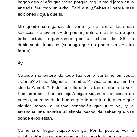
hagan otro el año que viene porque según me dijeron en la
entrada fue todo un éxito. Sold out. ¿Sabes si habrá más
ediciones? ojalá que sí.
Me quedé con ganas de verte, y de ver a toda esa
selección de jóvenes y de poetas, enterarme ahora de que
todo estaba organizando por un chico del 89 es
doblemente fabuloso (supongo que no podía ser de otra
forma).
Ay.
Cuando me enteré de todo fue como sentirme en casa.
¿Cómo? ¿Luna Miguel en Londres? ¿Acaso nunca me he
ido de Almería? Todo tan diferente, y tan similar a la vez.
Fue hermoso. Por eso ojalá sigas viajando por cosas de
poesía, además de lo bueno que te aporta a ti, puede que
alguien tenga la misma sensación que tuve yo, y le
arranque una sonrisa el simple hecho de saber que vas
donde ellos están.
Como si el hogar viajase contigo. Por la poesía. Por la
palabra. Por lo que representas. De todo lo bueno un poco.