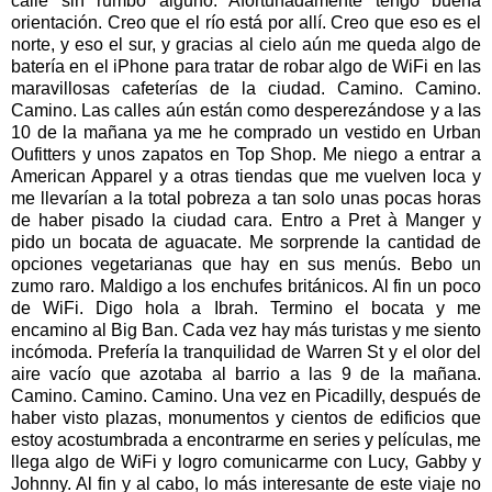
calle sin rumbo alguno. Afortunadamente tengo buena
orientación. Creo que el río está por allí. Creo que eso es el
norte, y eso el sur, y gracias al cielo aún me queda algo de
batería en el iPhone para tratar de robar algo de WiFi en las
maravillosas cafeterías de la ciudad. Camino. Camino.
Camino. Las calles aún están como desperezándose y a las
10 de la mañana ya me he comprado un vestido en Urban
Oufitters y unos zapatos en Top Shop. Me niego a entrar a
American Apparel y a otras tiendas que me vuelven loca y
me llevarían a la total pobreza a tan solo unas pocas horas
de haber pisado la ciudad cara. Entro a Pret à Manger y
pido un bocata de aguacate. Me sorprende la cantidad de
opciones vegetarianas que hay en sus menús. Bebo un
zumo raro. Maldigo a los enchufes británicos. Al fin un poco
de WiFi. Digo hola a Ibrah. Termino el bocata y me
encamino al Big Ban. Cada vez hay más turistas y me siento
incómoda. Prefería la tranquilidad de Warren St y el olor del
aire vacío que azotaba al barrio a las 9 de la mañana.
Camino. Camino. Camino. Una vez en Picadilly, después de
haber visto plazas, monumentos y cientos de edificios que
estoy acostumbrada a encontrarme en series y películas, me
llega algo de WiFi y logro comunicarme con Lucy, Gabby y
Johnny. Al fin y al cabo, lo más interesante de este viaje no