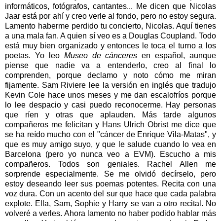
informáticos, fotógrafos, cantantes... Me dicen que Nicolas
Jaar está por ahí y creo verle al fondo, pero no estoy segura.
Lamento haberme perdido tu concierto, Nicolas. Aquí tienes
a una mala fan. A quien sí veo es a Douglas Coupland. Todo
está muy bien organizado y entonces le toca el turno a los
poetas. Yo leo
Museo de cánceres
en español, aunque
piense que nadie va a entenderlo, creo al final lo
comprenden, porque declamo y noto cómo me miran
fijamente. Sam Riviere lee la versión en inglés que tradujo
Kevin Cole hace unos meses y me dan escalofríos porque
lo lee despacio y casi puedo reconocerme. Hay personas
que ríen y otras que aplauden. Más tarde algunos
compañeros me felicitan y Hans Ulrich Obrist me dice que
se ha reído mucho con el "cáncer de Enrique Vila-Matas", y
que es muy amigo suyo, y que le salude cuando lo vea en
Barcelona (pero yo nunca veo a EVM). Escucho a mis
compañeros. Todos son geniales. Rachel Allen me
sorprende especialmente. Se me olvidó decírselo, pero
estoy deseando leer sus poemas potentes. Recita con una
voz dura. Con un acento del sur que hace que cada palabra
explote. Ella, Sam, Sophie y Harry se van a otro recital. No
volveré a verles. Ahora lamento no haber podido hablar más