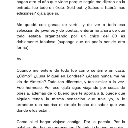
hagan otro el año que viene porque según me dijeron en la
entrada fue todo un éxito. Sold out. ¿Sabes si habrá más
ediciones? ojalá que sí.
Me quedé con ganas de verte, y de ver a toda esa
selección de jóvenes y de poetas, enterarme ahora de que
todo estaba organizando por un chico del 89 es
doblemente fabuloso (supongo que no podía ser de otra
forma).
Ay.
Cuando me enteré de todo fue como sentirme en casa.
¿Cómo? ¿Luna Miguel en Londres? ¿Acaso nunca me he
ido de Almería? Todo tan diferente, y tan similar a la vez.
Fue hermoso. Por eso ojalá sigas viajando por cosas de
poesía, además de lo bueno que te aporta a ti, puede que
alguien tenga la misma sensación que tuve yo, y le
arranque una sonrisa el simple hecho de saber que vas
donde ellos están.
Como si el hogar viajase contigo. Por la poesía. Por la
palabra. Por lo que representas. De todo lo bueno un poco.