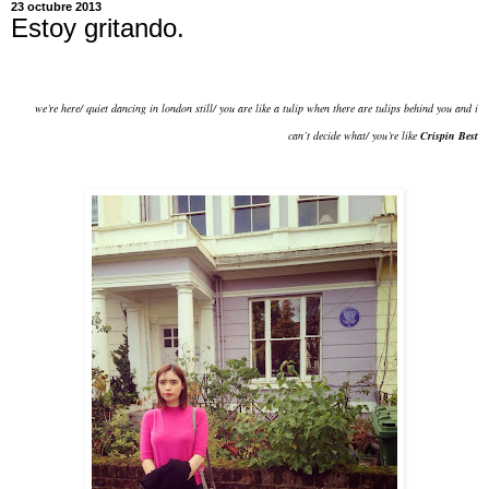
23 octubre 2013
Estoy gritando.
we’re here/
quiet dancing in london still/
you are like a tulip when there are tulips behind you and i
can’t decide what/ you’re like
Crispin Best