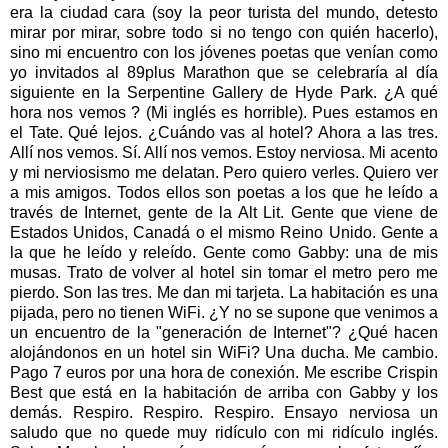
era la ciudad cara (soy la peor turista del mundo, detesto
mirar por mirar, sobre todo si no tengo con quién hacerlo),
sino mi encuentro con los jóvenes poetas que venían como
yo invitados al 89plus Marathon que se celebraría al día
siguiente en la Serpentine Gallery de Hyde Park. ¿A qué
hora nos vemos ? (Mi inglés es horrible). Pues estamos en
el Tate. Qué lejos. ¿Cuándo vas al hotel? Ahora a las tres.
Allí nos vemos. Sí. Allí nos vemos. Estoy nerviosa. Mi acento
y mi nerviosismo me delatan. Pero quiero verles. Quiero ver
a mis amigos. Todos ellos son poetas a los que he leído a
través de Internet, gente de la Alt Lit. Gente que viene de
Estados Unidos, Canadá o el mismo Reino Unido. Gente a
la que he leído y releído. Gente como Gabby: una de mis
musas. Trato de volver al hotel sin tomar el metro pero me
pierdo. Son las tres. Me dan mi tarjeta. La habitación es una
pijada, pero no tienen WiFi. ¿Y no se supone que venimos a
un encuentro de la "generación de Internet"? ¿Qué hacen
alojándonos en un hotel sin WiFi? Una ducha. Me cambio.
Pago 7 euros por una hora de conexión. Me escribe Crispin
Best que está en la habitación de arriba con Gabby y los
demás. Respiro. Respiro. Respiro. Ensayo nerviosa un
saludo que no quede muy ridículo con mi ridículo inglés.