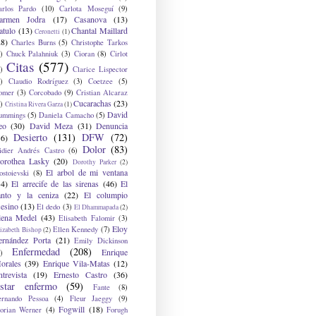
arlos Pardo
(10)
Carlota Moseguí
(9)
armen Jodra
(17)
Casanova
(13)
atulo
(13)
Chantal Maillard
Ceronetti
(1)
28)
Charles Burns
(5)
Christophe Tarkos
)
Chuck Palahniuk
(3)
Cioran
(8)
Cirlot
Citas
(577)
)
Clarice Lispector
)
Claudio Rodríguez
(3)
Coetzee
(5)
omer
(3)
Corcobado
(9)
Cristian Alcaraz
Cucarachas
(23)
)
Cristina Rivera Garza
(1)
David
ummings
(5)
Daniela Camacho
(5)
eo
(30)
David Meza
(31)
Denuncia
Desierto
(131)
DFW
(72)
36)
Dolor
(83)
idier Andrés Castro
(6)
orothea Lasky
(20)
Dorothy Parker
(2)
El arbol de mi ventana
ostoievski
(8)
34)
El arrecife de las sirenas
(46)
El
anto y la ceniza
(22)
El columpio
sesino
(13)
El dedo
(3)
El Dhammapada
(2)
lena Medel
(43)
Elisabeth Falomir
(3)
Eloy
Ellen Kennedy
(7)
izabeth Bishop
(2)
ernández Porta
(21)
Emily Dickinson
Enfermedad
(208)
Enrique
)
orales
(39)
Enrique Vila-Matas
(12)
ntrevista
(19)
Ernesto Castro
(36)
star enfermo
(59)
Fante
(8)
ernando Pessoa
(4)
Fleur Jaeggy
(9)
Fogwill
(18)
lorian Werner
(4)
Forugh