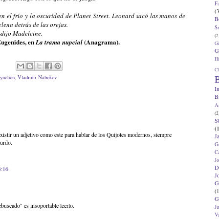
F
(3
n el frío y la oscuridad de Planet Street. Leonard sacó las manos de
B
elena detrás de las orejas.
S
-dijo Madeleine.
(2
Eugenides, en
(Anagrama).
La trama nupcial
G
G
Hi
Cl
B
ynchon
,
Vladimir Nabokov
I
B
A
(2
S
(
existir un adjetivo como este para hablar de los Quijotes modernos, siempre
J
surdo.
G
C
J
D
3:16
J
G
(1
G
ebuscado" es insoportable leerlo.
J
V