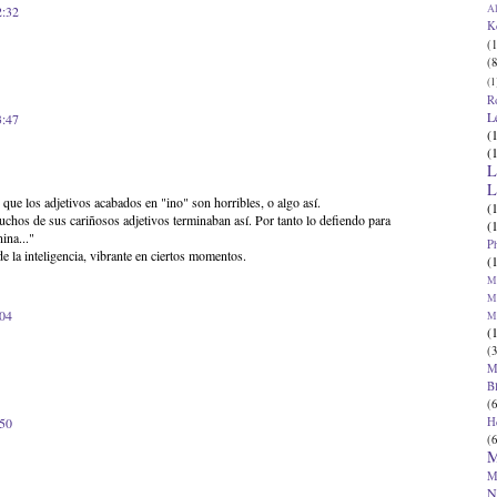
Al
2:32
K
(1
(8
(1
R
L
3:47
(
(
L
L
que los adjetivos acabados en "ino" son horribles, o algo así.
(
hos de sus cariñosos adjetivos terminaban así. Por tanto lo defiendo para
(
ina..."
P
e la inteligencia, vibrante en ciertos momentos.
(
Ma
Ma
:04
M
(
(3
M
B
(6
H
:50
(6
M
M
N