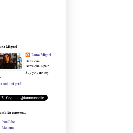
una Miguel
Luna Miguel
Barcelona,
Barcelona, Spain
Soy yo y no soy
o.
er todo mi perfil
ambién estoy en...
YouTube
Medium