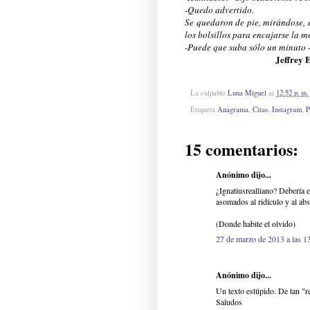
-Quedo advertido.
Se quedaron de pie, mirándose, e
los bolsillos para encajarse la m
-Puede que suba sólo un minuto 
Jeffrey 
La culpable
Luna Miguel
at
12:52 p. m.
Etiqueta
Anagrama
,
Citas
,
Instagram
,
P
15 comentarios:
Anónimo dijo...
¿Ignatiusrealliano? Debería 
asomados al ridículo y al ab
(Donde habite el olvido)
27 de marzo de 2013 a las 1
Anónimo dijo...
Un texto estúpido. De tan "r
Saludos