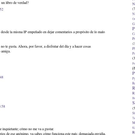
 un libro de verdad?
N
(7
:52
N
O
G
P
desde la misma IP empeñado en dejar comentarios a propósito de lo malo
C
P
(2
o te gusta. Ahora, por favor, a disfrutar del día y a hacer cosas
P
o amiga.
P
(
P
(
P
:48
P
R
R
R
Br
S
3:58
(5
S
T
M
K
e inquietante; cómo no me va a gustar.
R
rios de ese anónimo, ya sabes cómo funciona este país; demasiada envidia.