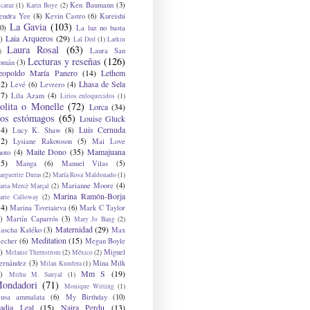
Ken Baumann
(3)
caraz
(1)
Karin Boye
(2)
endra Yee
(8)
Kevin Castro
(6)
Kureishi
La Gavia
(103)
0)
La luz no basta
Laia Arqueros
(29)
)
Lal Ded
(1)
Larkin
Laura Rosal
(63)
Laura San
)
Lecturas y reseñas
(126)
omán
(3)
eopoldo María Panero
(14)
Lethem
12)
Lhasa de Sela
Levé
(6)
Levrero
(4)
17)
Lila Azam
(4)
Lirios enloquecidos
(1)
olita o Monelle
(72)
Lorca
(34)
os estómagos
(65)
Louise Gluck
14)
Luis Cernuda
Lucy K. Shaw
(8)
12)
Lysiane Rakotoson
(5)
Mai Love
Maite Dono
(35)
Mamajuana
hoto
(4)
15)
Manga
(6)
Manuel Vilas
(5)
rguerite Duras
(2)
María Rosa Maldonado
(1)
Marianne Moore
(4)
ria-Mercè Marçal
(2)
Marina Ramón-Borja
arie Calloway
(2)
14)
Marina Tsvetaieva
(6)
Mark C Taylor
)
Martín Caparrós
(3)
Mary Jo Bang
(2)
Maternidad
(29)
ascha Kaléko
(3)
Max
Meditation
(15)
lecher
(6)
Megan Boyle
)
Miguel
Melanie Thernstrom
(2)
México
(2)
ernández
(3)
Mina Milk
Milan Kundera
(1)
Mm S
(19)
)
Mithu M. Sanyal
(1)
ondadori
(71)
Monique Witting
(1)
usa ammalata
(6)
My Birthday
(10)
adia Leal
(15)
Naira Perdu
(13)