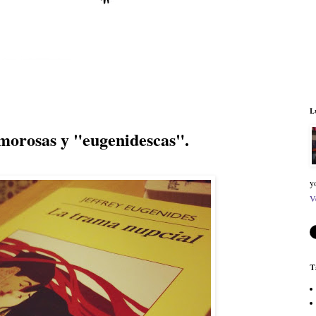
L
morosas y "eugenidescas".
y
V
T