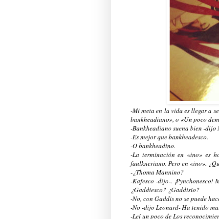
-Mi meta en la vida es llegar a s
bankheadiano», o «Un poco dem
-Bankheadiano suena bien -dijo 
-Es mejor que bankheadesco.
-O bankheadino.
-La terminación en «ino» es ho
faulkneriano. Pero en «ino». ¿Q
-¿Thoma Mannino?
-Kafesco -dijo-. ¡Pynchonesco! 
¿Gaddiesco? ¿Gaddisio?
-No, con Gaddis no se puede hac
-No -dijo Leonard- Ha tenido ma
-Leí un poco de Los reconocimien