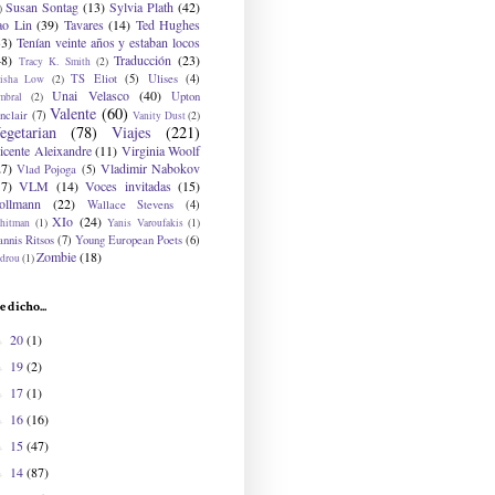
Susan Sontag
(13)
Sylvia Plath
(42)
)
ao Lin
(39)
Tavares
(14)
Ted Hughes
33)
Tenían veinte años y estaban locos
48)
Traducción
(23)
Tracy K. Smith
(2)
TS Eliot
(5)
Ulises
(4)
risha Low
(2)
Unai Velasco
(40)
Upton
mbral
(2)
Valente
(60)
nclair
(7)
Vanity Dust
(2)
egetarian
(78)
Viajes
(221)
icente Aleixandre
(11)
Virginia Woolf
27)
Vladimir Nabokov
Vlad Pojoga
(5)
17)
VLM
(14)
Voces invitadas
(15)
ollmann
(22)
Wallace Stevens
(4)
XIo
(24)
hitman
(1)
Yanis Varoufakis
(1)
nnis Ritsos
(7)
Young European Poets
(6)
Zombie
(18)
drou
(1)
e dicho...
20
(1)
►
19
(2)
►
17
(1)
►
16
(16)
►
15
(47)
►
14
(87)
►