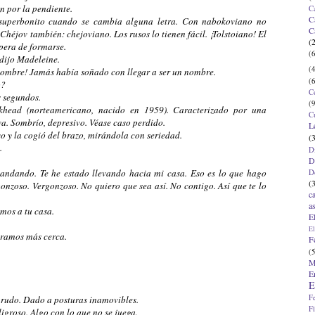
n por la pendiente.
C
C
s superbonito cuando se cambia alguna letra. Con nabokoviano no
C
Chéjov también: chejoviano. Los rusos lo tienen fácil. ¡Tolstoiano! El
(
spera de formarse.
(6
-dijo Madeleine.
(4
 nombre! Jamás había soñado con llegar a ser un nombre.
(6
o?
C
 segundos.
(9
khead (norteamericano, nacido en 1959). Caracterizado por una
C
va. Sombrío, depresivo. Véase caso perdido.
L
o y la cogió del brazo, mirándola con seriedad.
(
.
D
D
 andando. Te he estado llevando hacia mi casa. Eso es lo que hago
D
(
onzoso. Vergonzoso. No quiero que sea así. No contigo. Así que te lo
c
a
amos a tu casa.
E
El
iéramos más cerca.
F
(5
M
E
E
F
arudo. Dado a posturas inamovibles.
F
igroso. Algo con lo que no se juega.