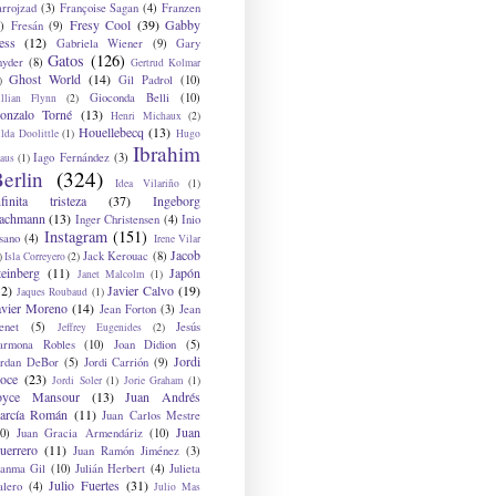
arrojzad
(3)
Françoise Sagan
(4)
Franzen
Fresy Cool
(39)
Gabby
)
Fresán
(9)
ess
(12)
Gabriela Wiener
(9)
Gary
Gatos
(126)
nyder
(8)
Gertrud Kolmar
Ghost World
(14)
Gil Padrol
(10)
)
Gioconda Belli
(10)
illian Flynn
(2)
onzalo Torné
(13)
Henri Michaux
(2)
Houellebecq
(13)
lda Doolittle
(1)
Hugo
Ibrahim
Iago Fernández
(3)
aus
(1)
erlin
(324)
Idea Vilariño
(1)
nfinita tristeza
(37)
Ingeborg
achmann
(13)
Inger Christensen
(4)
Inio
Instagram
(151)
sano
(4)
Irene Vilar
Jacob
Jack Kerouac
(8)
)
Isla Correyero
(2)
teinberg
(11)
Japón
Janet Malcolm
(1)
12)
Javier Calvo
(19)
Jaques Roubaud
(1)
avier Moreno
(14)
Jean Forton
(3)
Jean
enet
(5)
Jesús
Jeffrey Eugenides
(2)
armona Robles
(10)
Joan Didion
(5)
Jordi
ordan DeBor
(5)
Jordi Carrión
(9)
oce
(23)
Jordi Soler
(1)
Jorie Graham
(1)
oyce Mansour
(13)
Juan Andrés
arcía Román
(11)
Juan Carlos Mestre
Juan
0)
Juan Gracia Armendáriz
(10)
uerrero
(11)
Juan Ramón Jiménez
(3)
uanma Gil
(10)
Julián Herbert
(4)
Julieta
Julio Fuertes
(31)
alero
(4)
Julio Mas