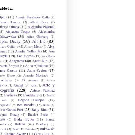
ablo de...
9plus
(11)
Agustín Fernández Mallo
(8)
l-amin Emran
(3)
Albert Camus
(2)
lberto Olmos
(12)
Alejandra Pizarnik
38)
Aleksandra
Alejandro Cinque
(6)
aliszewska
(34)
Allen Ginsberg
(6)
lpha Decay
(59)
Alt Lit
(83)
Alvy
lvaro Guijarro
(5)
Alvaro Mutis
(4)
inger
(13)
Amelie Nothomb
(14)
Ana
arrete
(19)
Ana Gorria
(12)
Ana María
Anagrama
(40)
Anais Nin
(18)
oix
(1)
Anna Ajmátova
(16)
natole Broyard
(4)
nne Carson
(11)
Anne Sexton
(17)
Antonio Machado
(5)
nnie Ernaux
(2)
ollinaire
(3)
AR Ammons
(1)
Ariana
Arte y
Artaud
(3)
arwicz
(1)
Arte
(1)
otografía
(228)
Arturo Sánchez
12)
Barthes
(19)
Baudelaire
(21)
Beatriz
Begoña Callejón
(12)
eciado
(2)
Ben Brooks
(13)
eigbeder
(9)
Benn
(8)
erta García Faet
(25)
Betty Blue
(51)
irgitta Trotzig
(6)
Blackie Books
(4)
Blake Butler
(11)
lake
(6)
Blanca
Bolaño
(47)
arela
(8)
Bradbury
(3)
Bukowski
recht
(3)
Breece DJ Pancake
(2)
37)
Capitán Swing
(11)
Carlos Lust
(8)