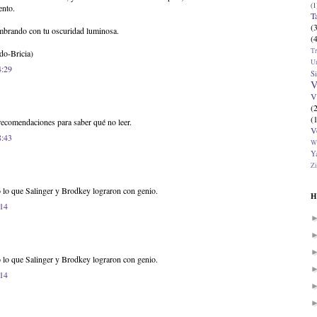
(1
ento.
T
(
mbrando con tu oscuridad luminosa.
(
T
do-Bricia)
U
4:29
Si
V
V
(
(
comendaciones para saber qué no leer.
V
8:43
W
Ya
Zi
o lo que Salinger y Brodkey lograron con genio.
H
:14
o lo que Salinger y Brodkey lograron con genio.
:14