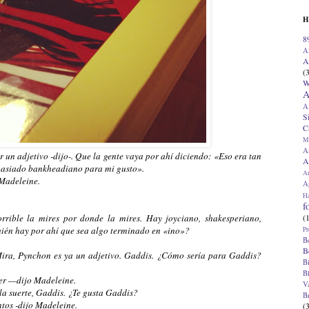
H
8
A
A
(
W
A
A
S
C
M
A
er un adjetivo -dijo-. Que la gente vaya por ahí diciendo: «Eso era tan
A
asiado bankheadiano para mi gusto».
A
Madeleine.
Ap
H
f
(
rrible la mires por donde la mires. Hay joyciano, shakesperiano,
uién hay por ahí que sea algo terminado en «ino»?
Pr
B
B
Mira, Pynchon es ya un adjetivo. Gaddis. ¿Cómo sería para Gaddis?
B
B
er —dijo Madeleine.
V
la suerte, Gaddis. ¿Te gusta Gaddis?
B
tos -dijo Madeleine.
(