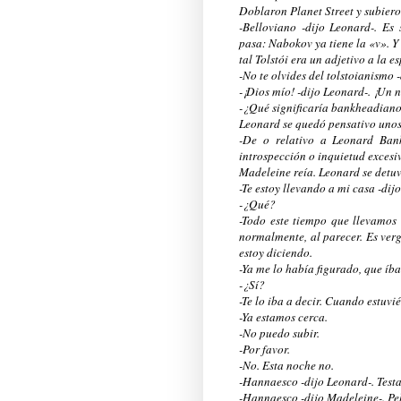
Doblaron Planet Street y subiero
-Belloviano -dijo Leonard-. E
pasa: Nabokov ya tiene la «v». Y 
tal Tolstói era un adjetivo a la e
-No te olvides del tolstoianismo 
-¡Dios mío! -dijo Leonard-. ¡Un
-¿Qué significaría bankheadian
Leonard se quedó pensativo unos
-De o relativo a Leonard Ban
introspección o inquietud excesi
Madeleine reía. Leonard se detuv
-Te estoy llevando a mi casa -dijo
-¿Qué?
-Todo este tiempo que llevamos
normalmente, al parecer. Es verg
estoy diciendo.
-Ya me lo había figurado, que íb
-¿Sí?
-Te lo iba a decir. Cuando estuv
-Ya estamos cerca.
-No puedo subir.
-Por favor.
-No. Esta noche no.
-Hannaesco -dijo Leonard-. Test
-Hannaesco -dijo Madeleine-. Pel