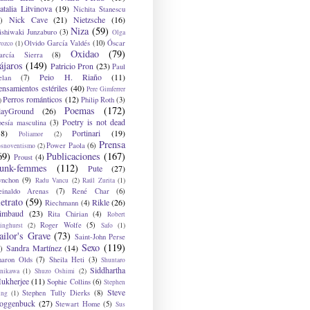
atalia Litvinova
(19)
Nichita Stanescu
Nick Cave
(21)
Nietzsche
(16)
)
Niza
(59)
ishiwaki Junzaburo
(3)
Olga
Olvido García Valdés
(10)
Óscar
rozco
(1)
Oxidao
(79)
arcía Sierra
(8)
ájaros
(149)
Patricio Pron
(23)
Paul
Peio H. Riaño
(11)
elan
(7)
ensamientos estériles
(40)
Pere Gimferrer
Perros románticos
(12)
Philip Roth
(3)
)
Poemas
(172)
layGround
(26)
Poetry is not dead
oesía masculina
(3)
38)
Portinari
(19)
Poliamor
(2)
Prensa
Power Paola
(6)
osnoventismo
(2)
69)
Publicaciones
(167)
Proust
(4)
unk-femmes
(112)
Pute
(27)
ynchon
(9)
Radu Vancu
(2)
Raúl Zurita
(1)
einaldo Arenas
(7)
René Char
(6)
etrato
(59)
Rikle
(26)
Riechmann
(4)
imbaud
(23)
Rita Chirian
(4)
Robert
Roger Wolfe
(5)
inghurst
(2)
Safo
(1)
ailor's Grave
(73)
Saint-John Perse
Sexo
(119)
Sandra Martínez
(14)
)
haron Olds
(7)
Sheila Heti
(3)
Shuntaro
Siddhartha
anikawa
(1)
Shuzo Oshimi
(2)
ukherjee
(11)
Sophie Collins
(6)
Stephen
Steve
Stephen Tully Dierks
(8)
ing
(1)
oggenbuck
(27)
Stewart Home
(5)
Sus