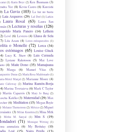
Ken Baumann
(3)
caraz
(1)
Karin Boye
(2)
endra Yee
(8)
Kevin Castro
(6)
Kureishi
La Gavia
(103)
0)
La luz no basta
Laia Arqueros
(29)
)
Lal Ded
(1)
Larkin
Laura Rosal
(63)
Laura San
)
Lecturas y reseñas
(126)
omán
(3)
eopoldo María Panero
(14)
Lethem
12)
Lhasa de Sela
Levé
(6)
Levrero
(4)
17)
Lila Azam
(4)
Lirios enloquecidos
(1)
olita o Monelle
(72)
Lorca
(34)
os estómagos
(65)
Louise Gluck
14)
Luis Cernuda
Lucy K. Shaw
(8)
12)
Lysiane Rakotoson
(5)
Mai Love
Maite Dono
(35)
Mamajuana
hoto
(4)
15)
Manga
(6)
Manuel Vilas
(5)
rguerite Duras
(2)
María Rosa Maldonado
(1)
Marianne Moore
(4)
ria-Mercè Marçal
(2)
Marina Ramón-Borja
arie Calloway
(2)
14)
Marina Tsvetaieva
(6)
Mark C Taylor
)
Martín Caparrós
(3)
Mary Jo Bang
(2)
Maternidad
(29)
ascha Kaléko
(3)
Max
Meditation
(15)
lecher
(6)
Megan Boyle
)
Miguel
Melanie Thernstrom
(2)
México
(2)
ernández
(3)
Mina Milk
Milan Kundera
(1)
Mm S
(19)
)
Mithu M. Sanyal
(1)
ondadori
(71)
Monique Witting
(1)
usa ammalata
(6)
My Birthday
(10)
adia Leal
(15)
Naira Perdu
(13)