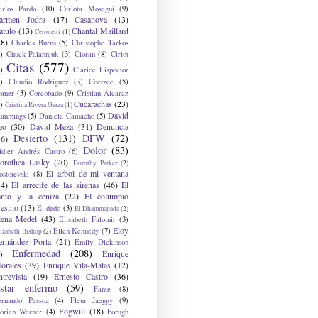
arlos Pardo
(10)
Carlota Moseguí
(9)
armen Jodra
(17)
Casanova
(13)
atulo
(13)
Chantal Maillard
Ceronetti
(1)
28)
Charles Burns
(5)
Christophe Tarkos
)
Chuck Palahniuk
(3)
Cioran
(8)
Cirlot
Citas
(577)
)
Clarice Lispector
)
Claudio Rodríguez
(3)
Coetzee
(5)
omer
(3)
Corcobado
(9)
Cristian Alcaraz
Cucarachas
(23)
)
Cristina Rivera Garza
(1)
David
ummings
(5)
Daniela Camacho
(5)
eo
(30)
David Meza
(31)
Denuncia
Desierto
(131)
DFW
(72)
36)
Dolor
(83)
idier Andrés Castro
(6)
orothea Lasky
(20)
Dorothy Parker
(2)
El arbol de mi ventana
ostoievski
(8)
34)
El arrecife de las sirenas
(46)
El
anto y la ceniza
(22)
El columpio
sesino
(13)
El dedo
(3)
El Dhammapada
(2)
lena Medel
(43)
Elisabeth Falomir
(3)
Eloy
Ellen Kennedy
(7)
izabeth Bishop
(2)
ernández Porta
(21)
Emily Dickinson
Enfermedad
(208)
Enrique
)
orales
(39)
Enrique Vila-Matas
(12)
ntrevista
(19)
Ernesto Castro
(36)
star enfermo
(59)
Fante
(8)
ernando Pessoa
(4)
Fleur Jaeggy
(9)
Fogwill
(18)
lorian Werner
(4)
Forugh