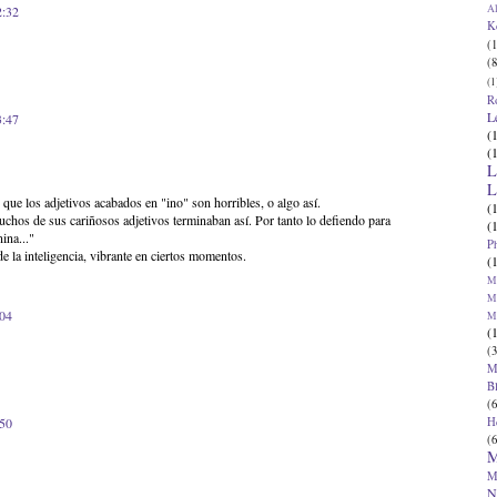
Al
2:32
K
(1
(8
(1
R
L
3:47
(
(
L
L
que los adjetivos acabados en "ino" son horribles, o algo así.
(
hos de sus cariñosos adjetivos terminaban así. Por tanto lo defiendo para
(
ina..."
P
e la inteligencia, vibrante en ciertos momentos.
(
Ma
Ma
:04
M
(
(3
M
B
(6
H
:50
(6
M
M
N