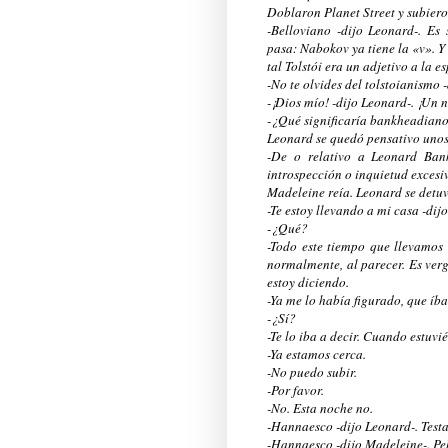
Doblaron Planet Street y subiero
-Belloviano -dijo Leonard-. E
pasa: Nabokov ya tiene la «v». Y 
tal Tolstói era un adjetivo a la e
-No te olvides del tolstoianismo 
-¡Dios mío! -dijo Leonard-. ¡Un
-¿Qué significaría bankheadian
Leonard se quedó pensativo unos
-De o relativo a Leonard Ban
introspección o inquietud excesi
Madeleine reía. Leonard se detuv
-Te estoy llevando a mi casa -dijo
-¿Qué?
-Todo este tiempo que llevamos
normalmente, al parecer. Es verg
estoy diciendo.
-Ya me lo había figurado, que íb
-¿Sí?
-Te lo iba a decir. Cuando estuv
-Ya estamos cerca.
-No puedo subir.
-Por favor.
-No. Esta noche no.
-Hannaesco -dijo Leonard-. Test
-Hannaesco -dijo Madeleine-. Pel