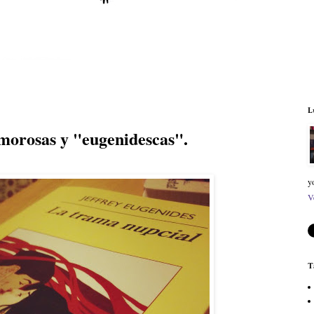
L
morosas y "eugenidescas".
y
V
T