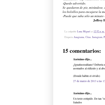
-Quedo advertido.
Se quedaron de pie, mirándose, e
los bolsillos para encajarse la m
-Puede que suba sólo un minuto 
Jeffrey 
La culpable
Luna Miguel
at
12:52 p. m.
Etiqueta
Anagrama
,
Citas
,
Instagram
,
P
15 comentarios:
Anónimo dijo...
¿Ignatiusrealliano? Debería 
asomados al ridículo y al ab
(Donde habite el olvido)
27 de marzo de 2013 a las 1
Anónimo dijo...
Un texto estúpido. De tan "r
Saludos