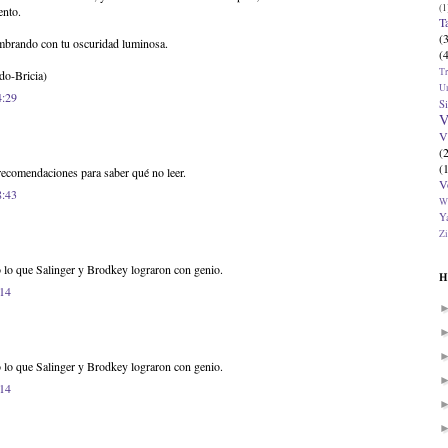
(1
ento.
T
(
mbrando con tu oscuridad luminosa.
(
T
do-Bricia)
U
4:29
Si
V
V
(
(
comendaciones para saber qué no leer.
V
8:43
W
Ya
Zi
o lo que Salinger y Brodkey lograron con genio.
H
:14
o lo que Salinger y Brodkey lograron con genio.
:14