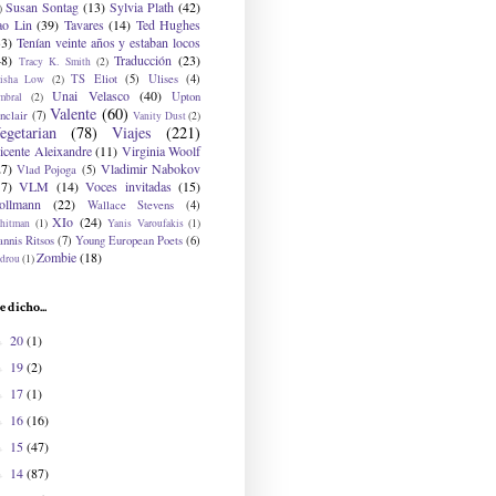
Susan Sontag
(13)
Sylvia Plath
(42)
)
ao Lin
(39)
Tavares
(14)
Ted Hughes
33)
Tenían veinte años y estaban locos
48)
Traducción
(23)
Tracy K. Smith
(2)
TS Eliot
(5)
Ulises
(4)
risha Low
(2)
Unai Velasco
(40)
Upton
mbral
(2)
Valente
(60)
nclair
(7)
Vanity Dust
(2)
egetarian
(78)
Viajes
(221)
icente Aleixandre
(11)
Virginia Woolf
27)
Vladimir Nabokov
Vlad Pojoga
(5)
17)
VLM
(14)
Voces invitadas
(15)
ollmann
(22)
Wallace Stevens
(4)
XIo
(24)
hitman
(1)
Yanis Varoufakis
(1)
nnis Ritsos
(7)
Young European Poets
(6)
Zombie
(18)
drou
(1)
e dicho...
20
(1)
►
19
(2)
►
17
(1)
►
16
(16)
►
15
(47)
►
14
(87)
►