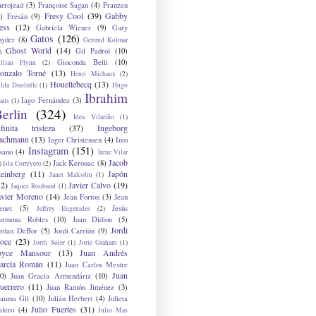
arrojzad
(3)
Françoise Sagan
(4)
Franzen
Fresy Cool
(39)
Gabby
)
Fresán
(9)
ess
(12)
Gabriela Wiener
(9)
Gary
Gatos
(126)
nyder
(8)
Gertrud Kolmar
Ghost World
(14)
Gil Padrol
(10)
)
Gioconda Belli
(10)
illian Flynn
(2)
onzalo Torné
(13)
Henri Michaux
(2)
Houellebecq
(13)
lda Doolittle
(1)
Hugo
Ibrahim
Iago Fernández
(3)
aus
(1)
erlin
(324)
Idea Vilariño
(1)
nfinita tristeza
(37)
Ingeborg
achmann
(13)
Inger Christensen
(4)
Inio
Instagram
(151)
sano
(4)
Irene Vilar
Jacob
Jack Kerouac
(8)
)
Isla Correyero
(2)
teinberg
(11)
Japón
Janet Malcolm
(1)
12)
Javier Calvo
(19)
Jaques Roubaud
(1)
avier Moreno
(14)
Jean Forton
(3)
Jean
enet
(5)
Jesús
Jeffrey Eugenides
(2)
armona Robles
(10)
Joan Didion
(5)
Jordi
ordan DeBor
(5)
Jordi Carrión
(9)
oce
(23)
Jordi Soler
(1)
Jorie Graham
(1)
oyce Mansour
(13)
Juan Andrés
arcía Román
(11)
Juan Carlos Mestre
Juan
0)
Juan Gracia Armendáriz
(10)
uerrero
(11)
Juan Ramón Jiménez
(3)
uanma Gil
(10)
Julián Herbert
(4)
Julieta
Julio Fuertes
(31)
alero
(4)
Julio Mas