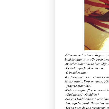
-Mi meta en la vida es llegar a s
bankheadiano», o «Un poco dem
-Bankheadiano suena bien -dijo 
-Es mejor que bankheadesco.
-O bankheadino.
-La terminación en «ino» es ho
faulkneriano. Pero en «ino». ¿Q
-¿Thoma Mannino?
-Kafesco -dijo-. ¡Pynchonesco! 
¿Gaddiesco? ¿Gaddisio?
-No, con Gaddis no se puede hac
-No -dijo Leonard- Ha tenido ma
-Leí un poco de Los reconocimien