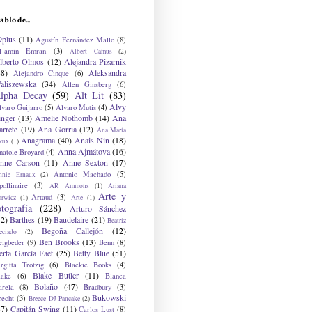
ablo de...
9plus
(11)
Agustín Fernández Mallo
(8)
l-amin Emran
(3)
Albert Camus
(2)
lberto Olmos
(12)
Alejandra Pizarnik
38)
Aleksandra
Alejandro Cinque
(6)
aliszewska
(34)
Allen Ginsberg
(6)
lpha Decay
(59)
Alt Lit
(83)
Alvy
lvaro Guijarro
(5)
Alvaro Mutis
(4)
inger
(13)
Amelie Nothomb
(14)
Ana
arrete
(19)
Ana Gorria
(12)
Ana María
Anagrama
(40)
Anais Nin
(18)
oix
(1)
Anna Ajmátova
(16)
natole Broyard
(4)
nne Carson
(11)
Anne Sexton
(17)
Antonio Machado
(5)
nnie Ernaux
(2)
ollinaire
(3)
AR Ammons
(1)
Ariana
Arte y
Artaud
(3)
arwicz
(1)
Arte
(1)
otografía
(228)
Arturo Sánchez
12)
Barthes
(19)
Baudelaire
(21)
Beatriz
Begoña Callejón
(12)
eciado
(2)
Ben Brooks
(13)
eigbeder
(9)
Benn
(8)
erta García Faet
(25)
Betty Blue
(51)
irgitta Trotzig
(6)
Blackie Books
(4)
Blake Butler
(11)
lake
(6)
Blanca
Bolaño
(47)
arela
(8)
Bradbury
(3)
Bukowski
recht
(3)
Breece DJ Pancake
(2)
37)
Capitán Swing
(11)
Carlos Lust
(8)