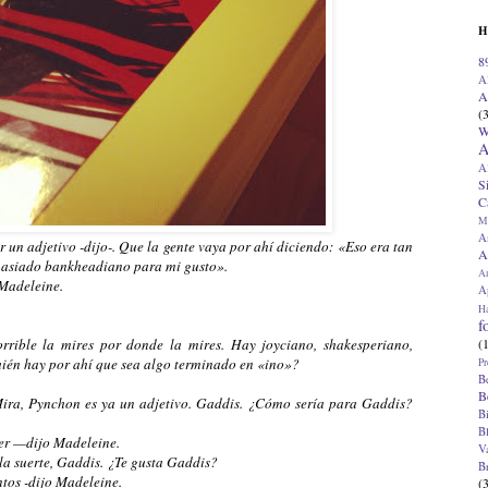
H
8
A
A
(
W
A
A
S
C
M
A
er un adjetivo -dijo-. Que la gente vaya por ahí diciendo: «Eso era tan
A
asiado bankheadiano para mi gusto».
A
Madeleine.
Ap
H
f
(
rrible la mires por donde la mires. Hay joyciano, shakesperiano,
uién hay por ahí que sea algo terminado en «ino»?
Pr
B
B
Mira, Pynchon es ya un adjetivo. Gaddis. ¿Cómo sería para Gaddis?
B
B
er —dijo Madeleine.
V
la suerte, Gaddis. ¿Te gusta Gaddis?
B
tos -dijo Madeleine.
(