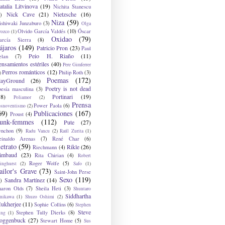
atalia Litvinova
(19)
Nichita Stanescu
Nick Cave
(21)
Nietzsche
(16)
)
Niza
(59)
ishiwaki Junzaburo
(3)
Olga
Olvido García Valdés
(10)
Óscar
rozco
(1)
Oxidao
(79)
arcía Sierra
(8)
ájaros
(149)
Patricio Pron
(23)
Paul
Peio H. Riaño
(11)
elan
(7)
ensamientos estériles
(40)
Pere Gimferrer
Perros románticos
(12)
Philip Roth
(3)
)
Poemas
(172)
layGround
(26)
Poetry is not dead
oesía masculina
(3)
38)
Portinari
(19)
Poliamor
(2)
Prensa
Power Paola
(6)
osnoventismo
(2)
69)
Publicaciones
(167)
Proust
(4)
unk-femmes
(112)
Pute
(27)
ynchon
(9)
Radu Vancu
(2)
Raúl Zurita
(1)
einaldo Arenas
(7)
René Char
(6)
etrato
(59)
Rikle
(26)
Riechmann
(4)
imbaud
(23)
Rita Chirian
(4)
Robert
Roger Wolfe
(5)
inghurst
(2)
Safo
(1)
ailor's Grave
(73)
Saint-John Perse
Sexo
(119)
Sandra Martínez
(14)
)
haron Olds
(7)
Sheila Heti
(3)
Shuntaro
Siddhartha
anikawa
(1)
Shuzo Oshimi
(2)
ukherjee
(11)
Sophie Collins
(6)
Stephen
Steve
Stephen Tully Dierks
(8)
ing
(1)
oggenbuck
(27)
Stewart Home
(5)
Sus