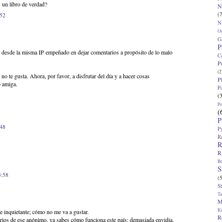
 un libro de verdad?
N
(7
:52
N
O
G
P
desde la misma IP empeñado en dejar comentarios a propósito de lo malo
C
P
(2
o te gusta. Ahora, por favor, a disfrutar del día y a hacer cosas
P
o amiga.
P
(
P
(
P
:48
P
R
R
R
Br
S
3:58
(5
S
T
M
K
e inquietante; cómo no me va a gustar.
R
rios de ese anónimo, ya sabes cómo funciona este país; demasiada envidia.