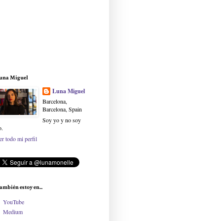
una Miguel
Luna Miguel
Barcelona,
Barcelona, Spain
Soy yo y no soy
o.
er todo mi perfil
ambién estoy en...
YouTube
Medium