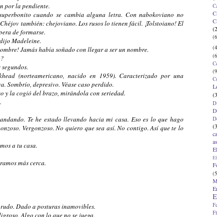
n por la pendiente.
C
C
s superbonito cuando se cambia alguna letra. Con nabokoviano no
C
Chéjov también: chejoviano. Los rusos lo tienen fácil. ¡Tolstoiano! El
(
spera de formarse.
(6
-dijo Madeleine.
(4
 nombre! Jamás había soñado con llegar a ser un nombre.
(6
o?
C
 segundos.
(9
khead (norteamericano, nacido en 1959). Caracterizado por una
C
va. Sombrío, depresivo. Véase caso perdido.
L
o y la cogió del brazo, mirándola con seriedad.
(
.
D
D
 andando. Te he estado llevando hacia mi casa. Eso es lo que hago
D
(
onzoso. Vergonzoso. No quiero que sea así. No contigo. Así que te lo
c
a
amos a tu casa.
E
El
iéramos más cerca.
F
(5
M
E
E
F
arudo. Dado a posturas inamovibles.
F
igroso. Algo con lo que no se juega.