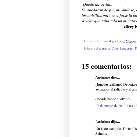
-Quedo advertido.
Se quedaron de pie, mirándose, e
los bolsillos para encajarse la m
-Puede que suba sólo un minuto 
Jeffrey 
La culpable
Luna Miguel
at
12:52 p. m.
Etiqueta
Anagrama
,
Citas
,
Instagram
,
P
15 comentarios:
Anónimo dijo...
¿Ignatiusrealliano? Debería 
asomados al ridículo y al ab
(Donde habite el olvido)
27 de marzo de 2013 a las 1
Anónimo dijo...
Un texto estúpido. De tan "r
Saludos