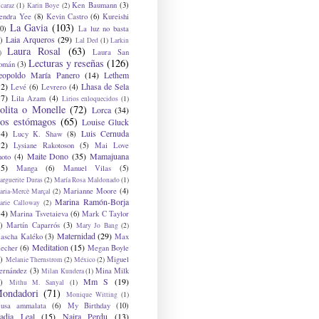
Ken Baumann
(3)
caraz
(1)
Karin Boye
(2)
endra Yee
(8)
Kevin Castro
(6)
Kureishi
La Gavia
(103)
0)
La luz no basta
Laia Arqueros
(29)
)
Lal Ded
(1)
Larkin
Laura Rosal
(63)
Laura San
)
Lecturas y reseñas
(126)
omán
(3)
eopoldo María Panero
(14)
Lethem
12)
Lhasa de Sela
Levé
(6)
Levrero
(4)
17)
Lila Azam
(4)
Lirios enloquecidos
(1)
olita o Monelle
(72)
Lorca
(34)
os estómagos
(65)
Louise Gluck
14)
Luis Cernuda
Lucy K. Shaw
(8)
12)
Lysiane Rakotoson
(5)
Mai Love
Maite Dono
(35)
Mamajuana
hoto
(4)
15)
Manga
(6)
Manuel Vilas
(5)
rguerite Duras
(2)
María Rosa Maldonado
(1)
Marianne Moore
(4)
ria-Mercè Marçal
(2)
Marina Ramón-Borja
arie Calloway
(2)
14)
Marina Tsvetaieva
(6)
Mark C Taylor
)
Martín Caparrós
(3)
Mary Jo Bang
(2)
Maternidad
(29)
ascha Kaléko
(3)
Max
Meditation
(15)
lecher
(6)
Megan Boyle
)
Miguel
Melanie Thernstrom
(2)
México
(2)
ernández
(3)
Mina Milk
Milan Kundera
(1)
Mm S
(19)
)
Mithu M. Sanyal
(1)
ondadori
(71)
Monique Witting
(1)
usa ammalata
(6)
My Birthday
(10)
adia Leal
(15)
Naira Perdu
(13)