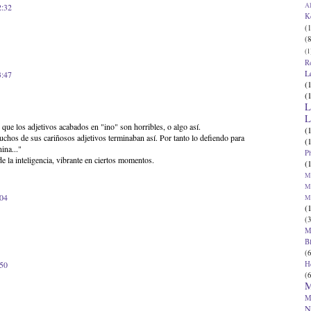
Al
2:32
K
(1
(8
(1
R
L
3:47
(
(
L
L
que los adjetivos acabados en "ino" son horribles, o algo así.
(
hos de sus cariñosos adjetivos terminaban así. Por tanto lo defiendo para
(
ina..."
P
e la inteligencia, vibrante en ciertos momentos.
(
Ma
Ma
:04
M
(
(3
M
B
(6
H
:50
(6
M
M
N