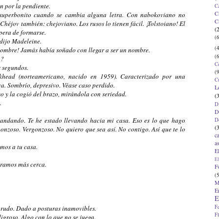
n por la pendiente.
C
C
s superbonito cuando se cambia alguna letra. Con nabokoviano no
C
Chéjov también: chejoviano. Los rusos lo tienen fácil. ¡Tolstoiano! El
(
spera de formarse.
(6
-dijo Madeleine.
(4
 nombre! Jamás había soñado con llegar a ser un nombre.
(6
o?
C
 segundos.
(9
khead (norteamericano, nacido en 1959). Caracterizado por una
C
va. Sombrío, depresivo. Véase caso perdido.
L
o y la cogió del brazo, mirándola con seriedad.
(
.
D
D
 andando. Te he estado llevando hacia mi casa. Eso es lo que hago
D
(
onzoso. Vergonzoso. No quiero que sea así. No contigo. Así que te lo
c
a
amos a tu casa.
E
El
iéramos más cerca.
F
(5
M
E
E
F
arudo. Dado a posturas inamovibles.
F
igroso. Algo con lo que no se juega.