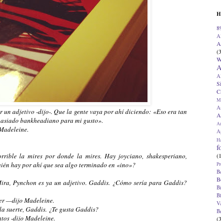
H
8
A
A
(
W
A
A
S
C
M
A
er un adjetivo -dijo-. Que la gente vaya por ahí diciendo: «Eso era tan
A
asiado bankheadiano para mi gusto».
A
Madeleine.
Ap
H
f
(
rrible la mires por donde la mires. Hay joyciano, shakesperiano,
uién hay por ahí que sea algo terminado en «ino»?
Pr
B
B
Mira, Pynchon es ya un adjetivo. Gaddis. ¿Cómo sería para Gaddis?
B
B
er —dijo Madeleine.
V
la suerte, Gaddis. ¿Te gusta Gaddis?
B
tos -dijo Madeleine.
(