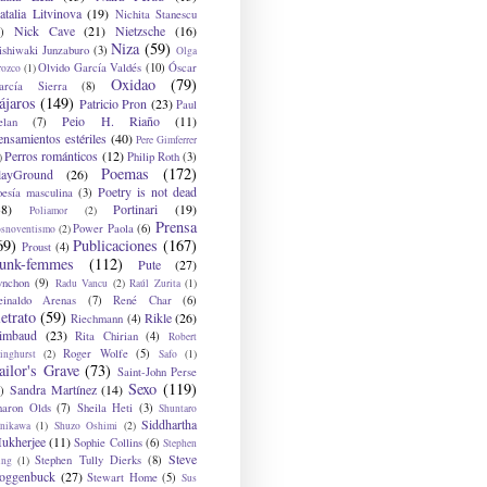
atalia Litvinova
(19)
Nichita Stanescu
Nick Cave
(21)
Nietzsche
(16)
)
Niza
(59)
ishiwaki Junzaburo
(3)
Olga
Olvido García Valdés
(10)
Óscar
rozco
(1)
Oxidao
(79)
arcía Sierra
(8)
ájaros
(149)
Patricio Pron
(23)
Paul
Peio H. Riaño
(11)
elan
(7)
ensamientos estériles
(40)
Pere Gimferrer
Perros románticos
(12)
Philip Roth
(3)
)
Poemas
(172)
layGround
(26)
Poetry is not dead
oesía masculina
(3)
38)
Portinari
(19)
Poliamor
(2)
Prensa
Power Paola
(6)
osnoventismo
(2)
69)
Publicaciones
(167)
Proust
(4)
unk-femmes
(112)
Pute
(27)
ynchon
(9)
Radu Vancu
(2)
Raúl Zurita
(1)
einaldo Arenas
(7)
René Char
(6)
etrato
(59)
Rikle
(26)
Riechmann
(4)
imbaud
(23)
Rita Chirian
(4)
Robert
Roger Wolfe
(5)
inghurst
(2)
Safo
(1)
ailor's Grave
(73)
Saint-John Perse
Sexo
(119)
Sandra Martínez
(14)
)
haron Olds
(7)
Sheila Heti
(3)
Shuntaro
Siddhartha
anikawa
(1)
Shuzo Oshimi
(2)
ukherjee
(11)
Sophie Collins
(6)
Stephen
Steve
Stephen Tully Dierks
(8)
ing
(1)
oggenbuck
(27)
Stewart Home
(5)
Sus