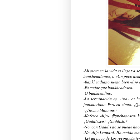
-Mi meta en la vida es llegar a s
bankheadiano», o «Un poco dem
-Bankheadiano suena bien -dijo 
-Es mejor que bankheadesco.
-O bankheadino.
-La terminación en «ino» es ho
faulkneriano. Pero en «ino». ¿Q
-¿Thoma Mannino?
-Kafesco -dijo-. ¡Pynchonesco! 
¿Gaddiesco? ¿Gaddisio?
-No, con Gaddis no se puede hac
-No -dijo Leonard- Ha tenido ma
-Leí un poco de Los reconocimien