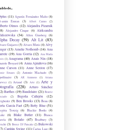
ablo de...
9plus
(11)
Agustín Fernández Mallo
(8)
l-amin Emran
(3)
Albert Camus
(2)
lberto Olmos
(12)
Alejandra Pizarnik
38)
Aleksandra
Alejandro Cinque
(6)
aliszewska
(34)
Allen Ginsberg
(6)
lpha Decay
(59)
Alt Lit
(83)
Alvy
lvaro Guijarro
(5)
Alvaro Mutis
(4)
inger
(13)
Amelie Nothomb
(14)
Ana
arrete
(19)
Ana Gorria
(12)
Ana María
Anagrama
(40)
Anais Nin
(18)
oix
(1)
Anna Ajmátova
(16)
natole Broyard
(4)
nne Carson
(11)
Anne Sexton
(17)
Antonio Machado
(5)
nnie Ernaux
(2)
ollinaire
(3)
AR Ammons
(1)
Ariana
Arte y
Artaud
(3)
arwicz
(1)
Arte
(1)
otografía
(228)
Arturo Sánchez
12)
Barthes
(19)
Baudelaire
(21)
Beatriz
Begoña Callejón
(12)
eciado
(2)
Ben Brooks
(13)
eigbeder
(9)
Benn
(8)
erta García Faet
(25)
Betty Blue
(51)
irgitta Trotzig
(6)
Blackie Books
(4)
Blake Butler
(11)
lake
(6)
Blanca
Bolaño
(47)
arela
(8)
Bradbury
(3)
Bukowski
recht
(3)
Breece DJ Pancake
(2)
37)
Capitán Swing
(11)
Carlos Lust
(8)