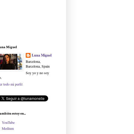
una Miguel
Luna Miguel
Barcelona,
Barcelona, Spain
Soy yo y no soy
o.
er todo mi perfil
ambién estoy en...
YouTube
Medium