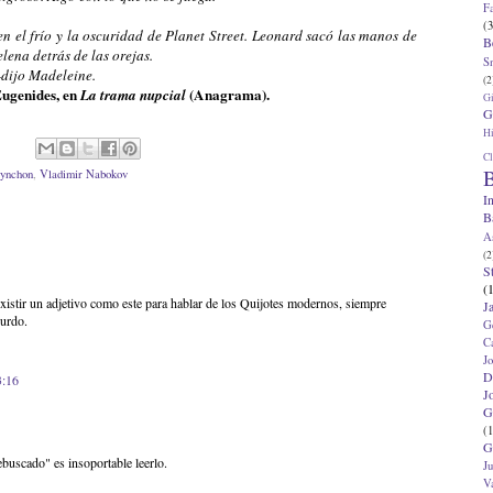
F
(3
n el frío y la oscuridad de Planet Street. Leonard sacó las manos de
B
elena detrás de las orejas.
S
-dijo Madeleine.
(2
Eugenides, en
(Anagrama).
La trama nupcial
G
G
Hi
Cl
B
ynchon
,
Vladimir Nabokov
I
B
A
(2
S
(
existir un adjetivo como este para hablar de los Quijotes modernos, siempre
J
surdo.
G
C
J
D
3:16
J
G
(1
G
ebuscado" es insoportable leerlo.
J
V