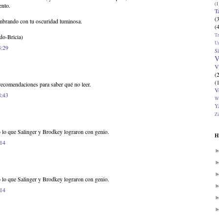
(1
ento.
T
(
mbrando con tu oscuridad luminosa.
(
T
do-Bricia)
U
4:29
Si
V
V
(
(
comendaciones para saber qué no leer.
V
8:43
W
Ya
Zi
o lo que Salinger y Brodkey lograron con genio.
H
:14
o lo que Salinger y Brodkey lograron con genio.
:14