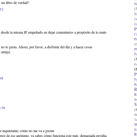
 un libro de verdad?
N
(7
:52
N
O
G
P
desde la misma IP empeñado en dejar comentarios a propósito de lo malo
C
P
(2
o te gusta. Ahora, por favor, a disfrutar del día y a hacer cosas
P
o amiga.
P
(
P
(
P
:48
P
R
R
R
Br
S
3:58
(5
S
T
M
K
e inquietante; cómo no me va a gustar.
R
rios de ese anónimo, ya sabes cómo funciona este país; demasiada envidia.