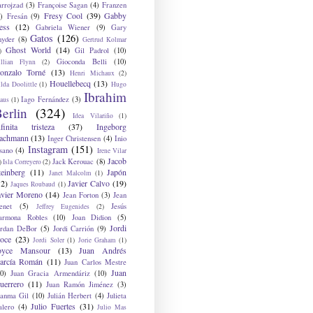
arrojzad
(3)
Françoise Sagan
(4)
Franzen
Fresy Cool
(39)
Gabby
)
Fresán
(9)
ess
(12)
Gabriela Wiener
(9)
Gary
Gatos
(126)
nyder
(8)
Gertrud Kolmar
Ghost World
(14)
Gil Padrol
(10)
)
Gioconda Belli
(10)
illian Flynn
(2)
onzalo Torné
(13)
Henri Michaux
(2)
Houellebecq
(13)
lda Doolittle
(1)
Hugo
Ibrahim
Iago Fernández
(3)
aus
(1)
erlin
(324)
Idea Vilariño
(1)
nfinita tristeza
(37)
Ingeborg
achmann
(13)
Inger Christensen
(4)
Inio
Instagram
(151)
sano
(4)
Irene Vilar
Jacob
Jack Kerouac
(8)
)
Isla Correyero
(2)
teinberg
(11)
Japón
Janet Malcolm
(1)
12)
Javier Calvo
(19)
Jaques Roubaud
(1)
avier Moreno
(14)
Jean Forton
(3)
Jean
enet
(5)
Jesús
Jeffrey Eugenides
(2)
armona Robles
(10)
Joan Didion
(5)
Jordi
ordan DeBor
(5)
Jordi Carrión
(9)
oce
(23)
Jordi Soler
(1)
Jorie Graham
(1)
oyce Mansour
(13)
Juan Andrés
arcía Román
(11)
Juan Carlos Mestre
Juan
0)
Juan Gracia Armendáriz
(10)
uerrero
(11)
Juan Ramón Jiménez
(3)
uanma Gil
(10)
Julián Herbert
(4)
Julieta
Julio Fuertes
(31)
alero
(4)
Julio Mas