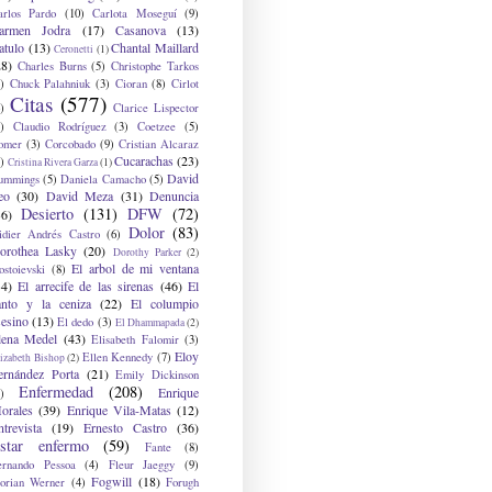
arlos Pardo
(10)
Carlota Moseguí
(9)
armen Jodra
(17)
Casanova
(13)
atulo
(13)
Chantal Maillard
Ceronetti
(1)
28)
Charles Burns
(5)
Christophe Tarkos
)
Chuck Palahniuk
(3)
Cioran
(8)
Cirlot
Citas
(577)
)
Clarice Lispector
)
Claudio Rodríguez
(3)
Coetzee
(5)
omer
(3)
Corcobado
(9)
Cristian Alcaraz
Cucarachas
(23)
)
Cristina Rivera Garza
(1)
David
ummings
(5)
Daniela Camacho
(5)
eo
(30)
David Meza
(31)
Denuncia
Desierto
(131)
DFW
(72)
36)
Dolor
(83)
idier Andrés Castro
(6)
orothea Lasky
(20)
Dorothy Parker
(2)
El arbol de mi ventana
ostoievski
(8)
34)
El arrecife de las sirenas
(46)
El
anto y la ceniza
(22)
El columpio
sesino
(13)
El dedo
(3)
El Dhammapada
(2)
lena Medel
(43)
Elisabeth Falomir
(3)
Eloy
Ellen Kennedy
(7)
izabeth Bishop
(2)
ernández Porta
(21)
Emily Dickinson
Enfermedad
(208)
Enrique
)
orales
(39)
Enrique Vila-Matas
(12)
ntrevista
(19)
Ernesto Castro
(36)
star enfermo
(59)
Fante
(8)
ernando Pessoa
(4)
Fleur Jaeggy
(9)
Fogwill
(18)
lorian Werner
(4)
Forugh