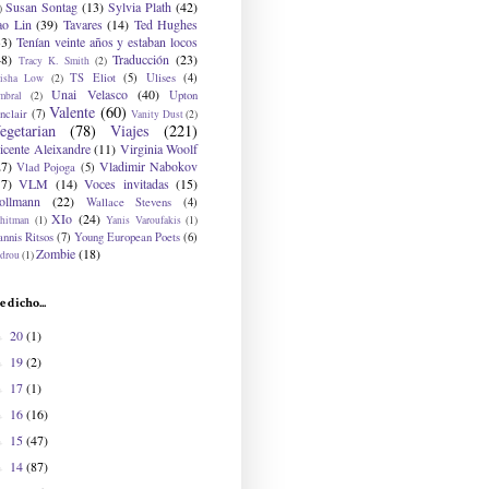
Susan Sontag
(13)
Sylvia Plath
(42)
)
ao Lin
(39)
Tavares
(14)
Ted Hughes
33)
Tenían veinte años y estaban locos
48)
Traducción
(23)
Tracy K. Smith
(2)
TS Eliot
(5)
Ulises
(4)
risha Low
(2)
Unai Velasco
(40)
Upton
mbral
(2)
Valente
(60)
nclair
(7)
Vanity Dust
(2)
egetarian
(78)
Viajes
(221)
icente Aleixandre
(11)
Virginia Woolf
27)
Vladimir Nabokov
Vlad Pojoga
(5)
17)
VLM
(14)
Voces invitadas
(15)
ollmann
(22)
Wallace Stevens
(4)
XIo
(24)
hitman
(1)
Yanis Varoufakis
(1)
nnis Ritsos
(7)
Young European Poets
(6)
Zombie
(18)
drou
(1)
e dicho...
20
(1)
►
19
(2)
►
17
(1)
►
16
(16)
►
15
(47)
►
14
(87)
►