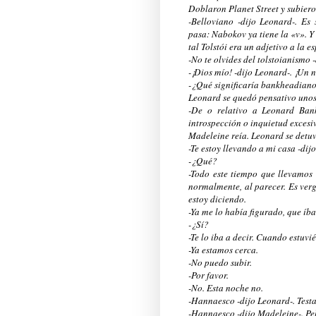
Doblaron Planet Street y subiero
-Belloviano -dijo Leonard-. E
pasa: Nabokov ya tiene la «v». Y 
tal Tolstói era un adjetivo a la e
-No te olvides del tolstoianismo 
-¡Dios mío! -dijo Leonard-. ¡Un
-¿Qué significaría bankheadian
Leonard se quedó pensativo unos
-De o relativo a Leonard Ban
introspección o inquietud excesi
Madeleine reía. Leonard se detuv
-Te estoy llevando a mi casa -dijo
-¿Qué?
-Todo este tiempo que llevamos
normalmente, al parecer. Es verg
estoy diciendo.
-Ya me lo había figurado, que íb
-¿Sí?
-Te lo iba a decir. Cuando estuv
-Ya estamos cerca.
-No puedo subir.
-Por favor.
-No. Esta noche no.
-Hannaesco -dijo Leonard-. Test
-Hannaesco -dijo Madeleine-. Pel