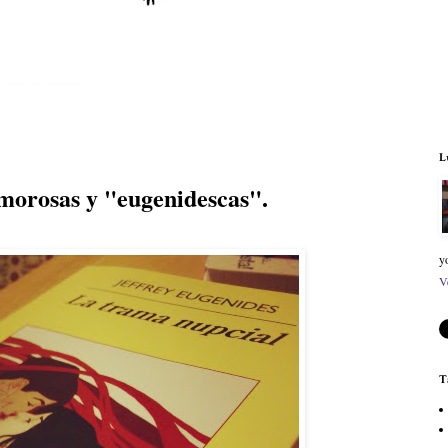
L
morosas y "eugenidescas".
y
V
T