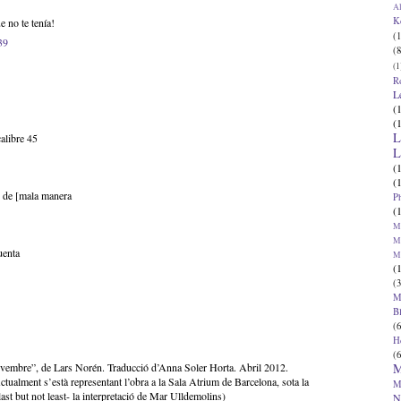
Al
K
e no te tenía!
(1
39
(8
(1
R
L
(
(
L
alibre 45
L
(
(
o de [mala manera
P
(
Ma
Ma
uenta
M
(
(3
M
B
(6
H
(6
M
novembre”, de Lars Norén. Traducció d’Anna Soler Horta. Abril 2012.
tualment s’està representant l’obra a la Sala Atrium de Barcelona, sota la
M
ast but not least- la interpretació de Mar Ulldemolins)
N