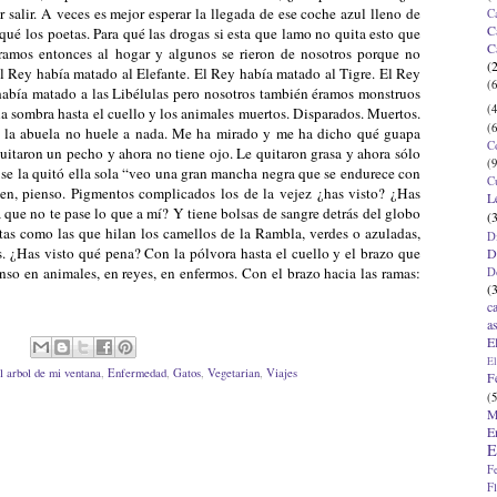
 salir. A veces es mejor esperar la llegada de ese coche azul lleno de
C
C
qué los poetas. Para qué las drogas si esta que lamo no quita esto que
C
ramos entonces al hogar y algunos se rieron de nosotros porque no
(
l Rey había matado al Elefante. El Rey había matado al Tigre. El Rey
(6
había matado a las Libélulas pero nosotros también éramos monstruos
(4
 sombra hasta el cuello y los animales muertos. Disparados. Muertos.
(6
e la abuela no huele a nada. Me ha mirado y me ha dicho qué guapa
C
quitaron un pecho y ahora no tiene ojo. Le quitaron grasa y ahora sólo
(9
o se la quitó ella sola “veo una gran mancha negra que se endurece con
C
en, pienso. Pigmentos complicados los de la vejez ¿has visto? ¿Has
L
 que no te pase lo que a mí? Y tiene bolsas de sangre detrás del globo
(
tas como las que hilan los camellos de la Rambla, verdes o azuladas,
D
s. ¿Has visto qué pena? Con la pólvora hasta el cuello y el brazo que
D
enso en animales, en reyes, en enfermos. Con el brazo hacia las ramas:
D
(
c
a
E
El
l arbol de mi ventana
,
Enfermedad
,
Gatos
,
Vegetarian
,
Viajes
F
(5
M
E
E
F
F