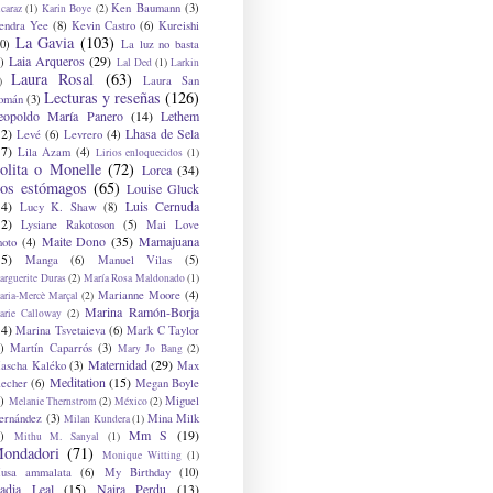
Ken Baumann
(3)
caraz
(1)
Karin Boye
(2)
endra Yee
(8)
Kevin Castro
(6)
Kureishi
La Gavia
(103)
0)
La luz no basta
Laia Arqueros
(29)
)
Lal Ded
(1)
Larkin
Laura Rosal
(63)
Laura San
)
Lecturas y reseñas
(126)
omán
(3)
eopoldo María Panero
(14)
Lethem
12)
Lhasa de Sela
Levé
(6)
Levrero
(4)
17)
Lila Azam
(4)
Lirios enloquecidos
(1)
olita o Monelle
(72)
Lorca
(34)
os estómagos
(65)
Louise Gluck
14)
Luis Cernuda
Lucy K. Shaw
(8)
12)
Lysiane Rakotoson
(5)
Mai Love
Maite Dono
(35)
Mamajuana
hoto
(4)
15)
Manga
(6)
Manuel Vilas
(5)
rguerite Duras
(2)
María Rosa Maldonado
(1)
Marianne Moore
(4)
ria-Mercè Marçal
(2)
Marina Ramón-Borja
arie Calloway
(2)
14)
Marina Tsvetaieva
(6)
Mark C Taylor
)
Martín Caparrós
(3)
Mary Jo Bang
(2)
Maternidad
(29)
ascha Kaléko
(3)
Max
Meditation
(15)
lecher
(6)
Megan Boyle
)
Miguel
Melanie Thernstrom
(2)
México
(2)
ernández
(3)
Mina Milk
Milan Kundera
(1)
Mm S
(19)
)
Mithu M. Sanyal
(1)
ondadori
(71)
Monique Witting
(1)
usa ammalata
(6)
My Birthday
(10)
adia Leal
(15)
Naira Perdu
(13)