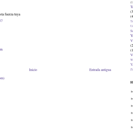
(1
T
(
sta fuerza tuya
(
57
T
U
Si
V
V
(
06
(
V
W
Ya
Inicio
Entrada antigua
Zi
om)
H