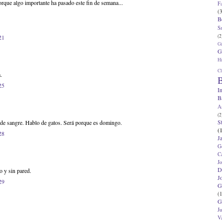
orque algo importante ha pasado este fin de semana...
F
(3
B
S
(2
21
G
G
Hi
Cl
.
B
25
I
B
A
(2
S
de sangre. Hablo de gatos. Será porque es domingo.
(
28
J
G
C
J
D
o y sin pared.
J
29
G
(1
G
J
V