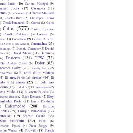
arlos Pardo
(10)
Carlota Moseguí
(9)
armen Jodra
(17)
Casanova
(13)
atulo
(13)
Chantal Maillard
Ceronetti
(1)
28)
Charles Burns
(5)
Christophe Tarkos
)
Chuck Palahniuk
(3)
Cioran
(8)
Cirlot
Citas
(577)
)
Clarice Lispector
)
Claudio Rodríguez
(3)
Coetzee
(5)
omer
(3)
Corcobado
(9)
Cristian Alcaraz
Cucarachas
(23)
)
Cristina Rivera Garza
(1)
David
ummings
(5)
Daniela Camacho
(5)
eo
(30)
David Meza
(31)
Denuncia
Desierto
(131)
DFW
(72)
36)
Dolor
(83)
idier Andrés Castro
(6)
orothea Lasky
(20)
Dorothy Parker
(2)
El arbol de mi ventana
ostoievski
(8)
34)
El arrecife de las sirenas
(46)
El
anto y la ceniza
(22)
El columpio
sesino
(13)
El dedo
(3)
El Dhammapada
(2)
lena Medel
(43)
Elisabeth Falomir
(3)
Eloy
Ellen Kennedy
(7)
izabeth Bishop
(2)
ernández Porta
(21)
Emily Dickinson
Enfermedad
(208)
Enrique
)
orales
(39)
Enrique Vila-Matas
(12)
ntrevista
(19)
Ernesto Castro
(36)
star enfermo
(59)
Fante
(8)
ernando Pessoa
(4)
Fleur Jaeggy
(9)
Fogwill
(18)
lorian Werner
(4)
Forugh