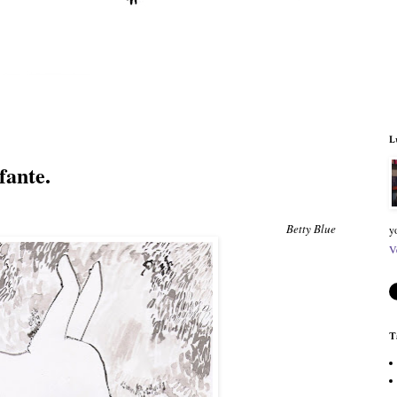
L
fante.
Betty Blue
y
V
T