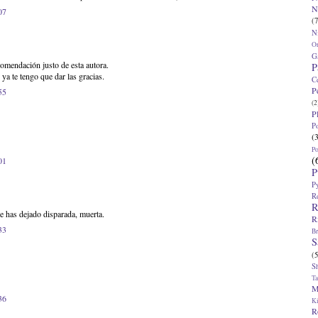
N
07
(7
N
O
G
mendación justo de esta autora.
P
ya te tengo que dar las gracias.
C
P
55
(2
P
P
(
P
(
01
P
P
R
R
e has dejado disparada, muerta.
R
33
Br
S
(5
S
T
M
36
K
R