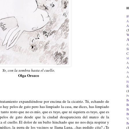
H
8
A
A
(
W
A
A
S
C
M
A
A
Yo, con la sombra hasta el cuello.
A
Olga Orozco
Ap
H
f
(
Pr
B
 tratamiento expandiéndose por encima de la cicatriz. Tú, echando de
B
 hay pelos de gato pero has limpiado la casa, me dices, has limpiado
B
e tanto resto que no es mío, que es tuyo, que ni siquiera es tuyo, que es
B
pelos de gato desde que la ciudad desapareciera del marco de la
V
ta el cuello. El dolor de un bulto hinchado que no nos deja respirar y
B
 médico, la perra de los vecinos se llama Luna, ¿has pedido cita? ¿Te
(