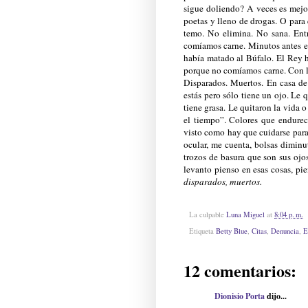
sigue doliendo? A veces es mejor
poetas y lleno de drogas. O para 
temo. No elimina. No sana. Ent
comíamos carne. Minutos antes e
había matado al Búfalo. El Rey 
porque no comíamos carne. Con la
Disparados. Muertos. En casa d
estás pero sólo tiene un ojo. Le 
tiene grasa. Le quitaron la vida 
el tiempo”. Colores que endurec
visto como hay que cuidarse para
ocular, me cuenta, bolsas diminu
trozos de basura que son sus ojo
levanto pienso en esas cosas, pi
disparados, muertos.
La culpable
Luna Miguel
at
8:04 p. m.
Etiqueta
Betty Blue
,
Citas
,
Denuncia
,
E
12 comentarios:
Dionisio Porta
dijo...