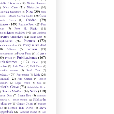
atalia Litvinova
(19)
Nichita Stanescu
Nick Cave
(21)
Nietzsche
(16)
)
Niza
(59)
ishiwaki Junzaburo
(3)
Olga
Olvido García Valdés
(10)
Óscar
rozco
(1)
Oxidao
(79)
arcía Sierra
(8)
ájaros
(149)
Patricio Pron
(23)
Paul
Peio H. Riaño
(11)
elan
(7)
ensamientos estériles
(40)
Pere Gimferrer
Perros románticos
(12)
Philip Roth
(3)
)
Poemas
(172)
layGround
(26)
Poetry is not dead
oesía masculina
(3)
38)
Portinari
(19)
Poliamor
(2)
Prensa
Power Paola
(6)
osnoventismo
(2)
69)
Publicaciones
(167)
Proust
(4)
unk-femmes
(112)
Pute
(27)
ynchon
(9)
Radu Vancu
(2)
Raúl Zurita
(1)
einaldo Arenas
(7)
René Char
(6)
etrato
(59)
Rikle
(26)
Riechmann
(4)
imbaud
(23)
Rita Chirian
(4)
Robert
Roger Wolfe
(5)
inghurst
(2)
Safo
(1)
ailor's Grave
(73)
Saint-John Perse
Sexo
(119)
Sandra Martínez
(14)
)
haron Olds
(7)
Sheila Heti
(3)
Shuntaro
Siddhartha
anikawa
(1)
Shuzo Oshimi
(2)
ukherjee
(11)
Sophie Collins
(6)
Stephen
Steve
Stephen Tully Dierks
(8)
ing
(1)
oggenbuck
(27)
Stewart Home
(5)
Sus