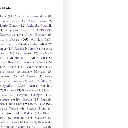
ablo de...
9plus
(11)
Agustín Fernández Mallo
(8)
l-amin Emran
(3)
Albert Camus
(2)
lberto Olmos
(12)
Alejandra Pizarnik
38)
Aleksandra
Alejandro Cinque
(6)
aliszewska
(34)
Allen Ginsberg
(6)
lpha Decay
(59)
Alt Lit
(83)
Alvy
lvaro Guijarro
(5)
Alvaro Mutis
(4)
inger
(13)
Amelie Nothomb
(14)
Ana
arrete
(19)
Ana Gorria
(12)
Ana María
Anagrama
(40)
Anais Nin
(18)
oix
(1)
Anna Ajmátova
(16)
natole Broyard
(4)
nne Carson
(11)
Anne Sexton
(17)
Antonio Machado
(5)
nnie Ernaux
(2)
ollinaire
(3)
AR Ammons
(1)
Ariana
Arte y
Artaud
(3)
arwicz
(1)
Arte
(1)
otografía
(228)
Arturo Sánchez
12)
Barthes
(19)
Baudelaire
(21)
Beatriz
Begoña Callejón
(12)
eciado
(2)
Ben Brooks
(13)
eigbeder
(9)
Benn
(8)
erta García Faet
(25)
Betty Blue
(51)
irgitta Trotzig
(6)
Blackie Books
(4)
Blake Butler
(11)
lake
(6)
Blanca
Bolaño
(47)
arela
(8)
Bradbury
(3)
Bukowski
recht
(3)
Breece DJ Pancake
(2)
37)
Capitán Swing
(11)
Carlos Lust
(8)