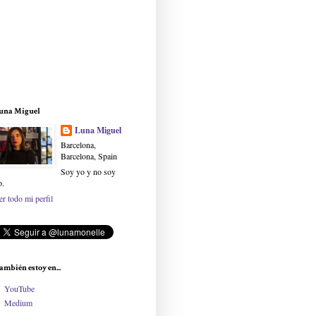
una Miguel
Luna Miguel
Barcelona,
Barcelona, Spain
Soy yo y no soy
o.
er todo mi perfil
ambién estoy en...
YouTube
Medium