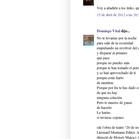
Voy a añadirte a los links, qu
15 de abril de 2012 a las 20:
Domingo Vital
dijo...
No te levantas por la noche
para salir de la oscuridad
empuñando un revólver del c
y disparar al primero
que pase
porque no puedes más
porque te han tomado el pel
y se han aprovechado de tí
porque estás harto
de mentiras
Porque por fin te has dado c
de que no hay
ninguna solución
Pero te mueres de ganas
de hacerlo
Lo harías
si tuvieras cojones
(de l’obra de teatre “20 de 
Lleonard Muntaner Editor. Ac
direcció de Moisés Maica i -l