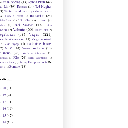
Susan Sontag
(13)
Sylvia Plath
(42)
)
ao Lin
(39)
Tavares
(14)
Ted Hughes
33)
Tenían veinte años y estaban locos
48)
Traducción
(23)
Tracy K. Smith
(2)
TS Eliot
(5)
Ulises
(4)
risha Low
(2)
Unai Velasco
(40)
Upton
mbral
(2)
Valente
(60)
nclair
(7)
Vanity Dust
(2)
egetarian
(78)
Viajes
(221)
icente Aleixandre
(11)
Virginia Woolf
27)
Vladimir Nabokov
Vlad Pojoga
(5)
17)
VLM
(14)
Voces invitadas
(15)
ollmann
(22)
Wallace Stevens
(4)
XIo
(24)
hitman
(1)
Yanis Varoufakis
(1)
nnis Ritsos
(7)
Young European Poets
(6)
Zombie
(18)
drou
(1)
e dicho...
20
(1)
►
19
(2)
►
17
(1)
►
16
(16)
►
15
(47)
►
14
(87)
►