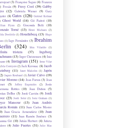
arrojzad
(3)
Françoise Sagan
(4)
Franzen
Fresy Cool
(39)
Gabby
)
Fresán
(9)
ess
(12)
Gabriela Wiener
(9)
Gary
Gatos
(126)
nyder
(8)
Gertrud Kolmar
Ghost World
(14)
Gil Padrol
(10)
)
Gioconda Belli
(10)
illian Flynn
(2)
onzalo Torné
(13)
Henri Michaux
(2)
Houellebecq
(13)
lda Doolittle
(1)
Hugo
Ibrahim
Iago Fernández
(3)
aus
(1)
erlin
(324)
Idea Vilariño
(1)
nfinita tristeza
(37)
Ingeborg
achmann
(13)
Inger Christensen
(4)
Inio
Instagram
(151)
sano
(4)
Irene Vilar
Jacob
Jack Kerouac
(8)
)
Isla Correyero
(2)
teinberg
(11)
Japón
Janet Malcolm
(1)
12)
Javier Calvo
(19)
Jaques Roubaud
(1)
avier Moreno
(14)
Jean Forton
(3)
Jean
enet
(5)
Jesús
Jeffrey Eugenides
(2)
armona Robles
(10)
Joan Didion
(5)
Jordi
ordan DeBor
(5)
Jordi Carrión
(9)
oce
(23)
Jordi Soler
(1)
Jorie Graham
(1)
oyce Mansour
(13)
Juan Andrés
arcía Román
(11)
Juan Carlos Mestre
Juan
0)
Juan Gracia Armendáriz
(10)
uerrero
(11)
Juan Ramón Jiménez
(3)
uanma Gil
(10)
Julián Herbert
(4)
Julieta
Julio Fuertes
(31)
alero
(4)
Julio Mas