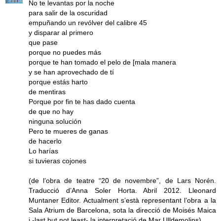
No te levantas por la noche
para salir de la oscuridad
empuñando un revólver del calibre 45
y disparar al primero
que pase
porque no puedes más
porque te han tomado el pelo de [mala manera
y se han aprovechado de tí
porque estás harto
de mentiras
Porque por fin te has dado cuenta
de que no hay
ninguna solución
Pero te mueres de ganas
de hacerlo
Lo harías
si tuvieras cojones
(de l’obra de teatre “20 de novembre”, de Lars Norén.
Traducció d’Anna Soler Horta. Abril 2012. Lleonard
Muntaner Editor. Actualment s’està representant l’obra a la
Sala Atrium de Barcelona, sota la direcció de Moisés Maica
i -last but not least- la interpretació de Mar Ulldemolins)