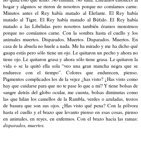
hogar y algunos se rieron de nosotros porque no comíamos carne.
Minutos antes el Rey había matado al Elefante. El Rey había
matado al Tigre. El Rey había matado al Búfalo. El Rey había
matado a las Libélulas pero nosotros también éramos monstruos
porque no comíamos carne. Con la sombra hasta el cuello y los
animales muertos. Disparados. Muertos. Disparados. Muertos. En
casa de la abuela no huele a nada. Me ha mirado y me ha dicho qué
guapa estás pero sólo tiene un ojo. Le quitaron un pecho y ahora no
tiene ojo. Le quitaron grasa y ahora sólo tiene grasa. Le quitaron la
vida o se la quitó ella sola “veo una gran mancha negra que se
endurece con el tiempo”. Colores que endurecen, pienso.
Pigmentos complicados los de la vejez ¿has visto? ¿Has visto como
hay que cuidarse para que no te pase lo que a mí? Y tiene bolsas de
sangre detrás del globo ocular, me cuenta, bolsas diminutas como
las que hilan los camellos de la Rambla, verdes o azuladas, trozos
de basura que son sus ojos. ¿Has visto qué pena? Con la pólvora
hasta el cuello y el brazo que levanto pienso en esas cosas, pienso
en animales, en reyes, en enfermos. Con el brazo hacia las ramas:
disparados, muertos.