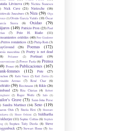
atalia Litvinova
(19)
Nichita Stanescu
Nick Cave
(21)
Nietzsche
(16)
)
Niza
(59)
ishiwaki Junzaburo
(3)
Olga
Olvido García Valdés
(10)
Óscar
rozco
(1)
Oxidao
(79)
arcía Sierra
(8)
ájaros
(149)
Patricio Pron
(23)
Paul
Peio H. Riaño
(11)
elan
(7)
ensamientos estériles
(40)
Pere Gimferrer
Perros románticos
(12)
Philip Roth
(3)
)
Poemas
(172)
layGround
(26)
Poetry is not dead
oesía masculina
(3)
38)
Portinari
(19)
Poliamor
(2)
Prensa
Power Paola
(6)
osnoventismo
(2)
69)
Publicaciones
(167)
Proust
(4)
unk-femmes
(112)
Pute
(27)
ynchon
(9)
Radu Vancu
(2)
Raúl Zurita
(1)
einaldo Arenas
(7)
René Char
(6)
etrato
(59)
Rikle
(26)
Riechmann
(4)
imbaud
(23)
Rita Chirian
(4)
Robert
Roger Wolfe
(5)
inghurst
(2)
Safo
(1)
ailor's Grave
(73)
Saint-John Perse
Sexo
(119)
Sandra Martínez
(14)
)
haron Olds
(7)
Sheila Heti
(3)
Shuntaro
Siddhartha
anikawa
(1)
Shuzo Oshimi
(2)
ukherjee
(11)
Sophie Collins
(6)
Stephen
Steve
Stephen Tully Dierks
(8)
ing
(1)
oggenbuck
(27)
Stewart Home
(5)
Sus