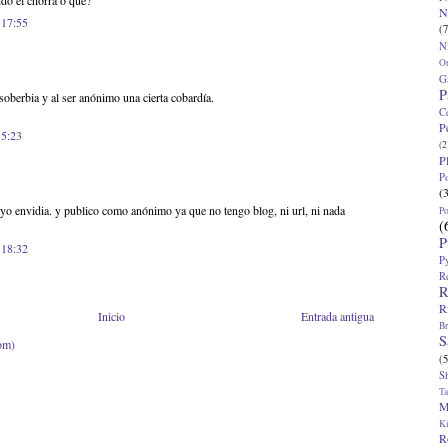
ndo el chorra o qué?
N
 17:55
(7
N
O
G
P
soberbia y al ser anónimo una cierta cobardía.
C
P
 5:23
(2
P
P
(
yo envidia. y publico como anónimo ya que no tengo blog, ni url, ni nada
P
(
P
 18:32
P
R
R
R
Inicio
Entrada antigua
Br
S
om)
(5
S
T
M
K
R