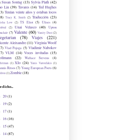
Susan Sontag
(13)
Sylvia Plath
(42)
)
ao Lin
(39)
Tavares
(14)
Ted Hughes
33)
Tenían veinte años y estaban locos
48)
Traducción
(23)
Tracy K. Smith
(2)
TS Eliot
(5)
Ulises
(4)
risha Low
(2)
Unai Velasco
(40)
Upton
mbral
(2)
Valente
(60)
nclair
(7)
Vanity Dust
(2)
egetarian
(78)
Viajes
(221)
icente Aleixandre
(11)
Virginia Woolf
27)
Vladimir Nabokov
Vlad Pojoga
(5)
17)
VLM
(14)
Voces invitadas
(15)
ollmann
(22)
Wallace Stevens
(4)
XIo
(24)
hitman
(1)
Yanis Varoufakis
(1)
nnis Ritsos
(7)
Young European Poets
(6)
Zombie
(18)
drou
(1)
e dicho...
20
(1)
►
19
(2)
►
17
(1)
►
16
(16)
►
15
(47)
►
14
(87)
►