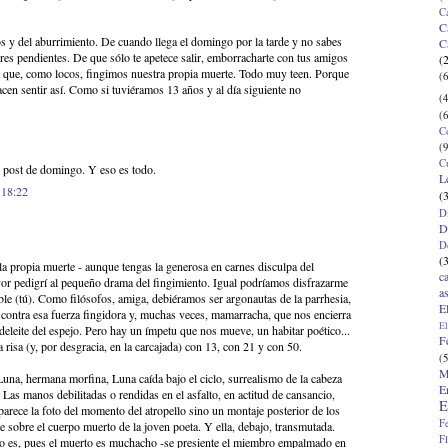
C
C
s y del aburrimiento. De cuando llega el domingo por la tarde y no sabes
C
res pendientes. De que sólo te apetece salir, emborracharte con tus amigos
(
a que, como locos, fingimos nuestra propia muerte. Todo muy teen. Porque
(6
en sentir así. Como si tuviéramos 13 años y al día siguiente no
(4
(6
C
(9
C
post de domingo. Y eso es todo.
L
 18:22
(
D
D
D
(
 la propia muerte - aunque tengas la generosa en carnes disculpa del
c
or pedigrí al pequeño drama del fingimiento. Igual podríamos disfrazarme
a
e (tú). Como filósofos, amiga, debiéramos ser argonautas de la parrhesia,
E
s contra esa fuerza fingidora y, muchas veces, mamarracha, que nos encierra
El
el deleite del espejo. Pero hay un ímpetu que nos mueve, un habitar poético...
F
a risa (y, por desgracia, en la carcajada) con 13, con 21 y con 50.
(5
M
una, hermana morfina, Luna caída bajo el ciclo, surrealismo de la cabeza
E
Las manos debilitadas o rendidas en el asfalto, en actitud de cansancio,
E
parece la foto del momento del atropello sino un montaje posterior de los
F
e sobre el cuerpo muerto de la joven poeta. Y ella, debajo, transmutada.
F
 lo es, pues el muerto es muchacho -se presiente el miembro empalmado en