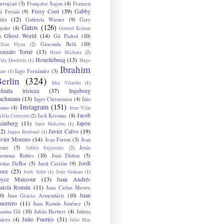
arrojzad
(3)
Françoise Sagan
(4)
Franzen
Fresy Cool
(39)
Gabby
)
Fresán
(9)
ess
(12)
Gabriela Wiener
(9)
Gary
Gatos
(126)
nyder
(8)
Gertrud Kolmar
Ghost World
(14)
Gil Padrol
(10)
)
Gioconda Belli
(10)
illian Flynn
(2)
onzalo Torné
(13)
Henri Michaux
(2)
Houellebecq
(13)
lda Doolittle
(1)
Hugo
Ibrahim
Iago Fernández
(3)
aus
(1)
erlin
(324)
Idea Vilariño
(1)
nfinita tristeza
(37)
Ingeborg
achmann
(13)
Inger Christensen
(4)
Inio
Instagram
(151)
sano
(4)
Irene Vilar
Jacob
Jack Kerouac
(8)
)
Isla Correyero
(2)
teinberg
(11)
Japón
Janet Malcolm
(1)
12)
Javier Calvo
(19)
Jaques Roubaud
(1)
avier Moreno
(14)
Jean Forton
(3)
Jean
enet
(5)
Jesús
Jeffrey Eugenides
(2)
armona Robles
(10)
Joan Didion
(5)
Jordi
ordan DeBor
(5)
Jordi Carrión
(9)
oce
(23)
Jordi Soler
(1)
Jorie Graham
(1)
oyce Mansour
(13)
Juan Andrés
arcía Román
(11)
Juan Carlos Mestre
Juan
0)
Juan Gracia Armendáriz
(10)
uerrero
(11)
Juan Ramón Jiménez
(3)
uanma Gil
(10)
Julián Herbert
(4)
Julieta
Julio Fuertes
(31)
alero
(4)
Julio Mas