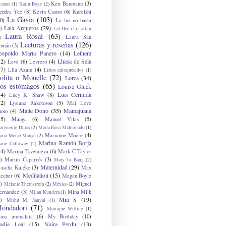
Ken Baumann
(3)
caraz
(1)
Karin Boye
(2)
endra Yee
(8)
Kevin Castro
(6)
Kureishi
La Gavia
(103)
0)
La luz no basta
Laia Arqueros
(29)
)
Lal Ded
(1)
Larkin
Laura Rosal
(63)
Laura San
)
Lecturas y reseñas
(126)
omán
(3)
eopoldo María Panero
(14)
Lethem
12)
Lhasa de Sela
Levé
(6)
Levrero
(4)
17)
Lila Azam
(4)
Lirios enloquecidos
(1)
olita o Monelle
(72)
Lorca
(34)
os estómagos
(65)
Louise Gluck
14)
Luis Cernuda
Lucy K. Shaw
(8)
12)
Lysiane Rakotoson
(5)
Mai Love
Maite Dono
(35)
Mamajuana
hoto
(4)
15)
Manga
(6)
Manuel Vilas
(5)
rguerite Duras
(2)
María Rosa Maldonado
(1)
Marianne Moore
(4)
ria-Mercè Marçal
(2)
Marina Ramón-Borja
arie Calloway
(2)
14)
Marina Tsvetaieva
(6)
Mark C Taylor
)
Martín Caparrós
(3)
Mary Jo Bang
(2)
Maternidad
(29)
ascha Kaléko
(3)
Max
Meditation
(15)
lecher
(6)
Megan Boyle
)
Miguel
Melanie Thernstrom
(2)
México
(2)
ernández
(3)
Mina Milk
Milan Kundera
(1)
Mm S
(19)
)
Mithu M. Sanyal
(1)
ondadori
(71)
Monique Witting
(1)
usa ammalata
(6)
My Birthday
(10)
adia Leal
(15)
Naira Perdu
(13)