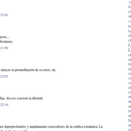
Al
K
(1
 21:01
(8
(1
R
L
(
post,...
(
fronteras.
L
 21:50
L
(
(
P
(
 intuyas la premeditación de su error, etc.
Ma
 22:01
Ma
M
(
(3
M
as. En eso consiste la libertad.
B
 22:16
(6
H
(6
M
M
mos hiperprofundos y ampliamente conocedores de la estética romántica. La
N