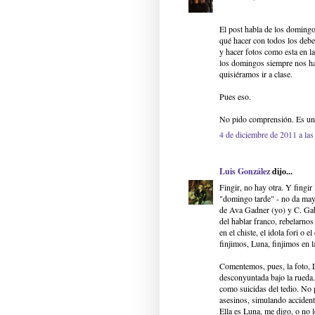
El post habla de los domingo
qué hacer con todos los debe
y hacer fotos como esta en l
los domingos siempre nos hac
quisiéramos ir a clase.
Pues eso.
No pido comprensión. Es un 
4 de diciembre de 2011 a las
Luis González
dijo...
Fingir, no hay otra. Y fingir
"domingo tarde" - no da may
de Ava Gadner (yo) y C. Gabl
del hablar franco, rebelarno
en el chiste, el idola fori o 
finjimos, Luna, finjimos en l
Comentemos, pues, la foto, L
desconyuntada bajo la rueda. 
como suicidas del tedio. No 
asesinos, simulando accident
Ella es Luna, me digo, o no