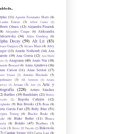
ablo de...
9plus
(11)
Agustín Fernández Mallo
(8)
l-amin Emran
(3)
Albert Camus
(2)
lberto Olmos
(12)
Alejandra Pizarnik
38)
Aleksandra
Alejandro Cinque
(6)
aliszewska
(34)
Allen Ginsberg
(6)
lpha Decay
(59)
Alt Lit
(83)
Alvy
lvaro Guijarro
(5)
Alvaro Mutis
(4)
inger
(13)
Amelie Nothomb
(14)
Ana
arrete
(19)
Ana Gorria
(12)
Ana María
Anagrama
(40)
Anais Nin
(18)
oix
(1)
Anna Ajmátova
(16)
natole Broyard
(4)
nne Carson
(11)
Anne Sexton
(17)
Antonio Machado
(5)
nnie Ernaux
(2)
ollinaire
(3)
AR Ammons
(1)
Ariana
Arte y
Artaud
(3)
arwicz
(1)
Arte
(1)
otografía
(228)
Arturo Sánchez
12)
Barthes
(19)
Baudelaire
(21)
Beatriz
Begoña Callejón
(12)
eciado
(2)
Ben Brooks
(13)
eigbeder
(9)
Benn
(8)
erta García Faet
(25)
Betty Blue
(51)
irgitta Trotzig
(6)
Blackie Books
(4)
Blake Butler
(11)
lake
(6)
Blanca
Bolaño
(47)
arela
(8)
Bradbury
(3)
Bukowski
recht
(3)
Breece DJ Pancake
(2)
37)
Capitán Swing
(11)
Carlos Lust
(8)