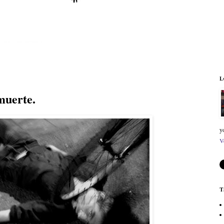
L
muerte.
y
V
T