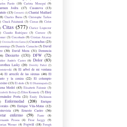
arlos Pardo
(10)
Carlota Moseguí
(9)
armen Jodra
(17)
Casanova
(13)
atulo
(13)
Chantal Maillard
Ceronetti
(1)
28)
Charles Burns
(5)
Christophe Tarkos
)
Chuck Palahniuk
(3)
Cioran
(8)
Cirlot
Citas
(577)
)
Clarice Lispector
)
Claudio Rodríguez
(3)
Coetzee
(5)
omer
(3)
Corcobado
(9)
Cristian Alcaraz
Cucarachas
(23)
)
Cristina Rivera Garza
(1)
David
ummings
(5)
Daniela Camacho
(5)
eo
(30)
David Meza
(31)
Denuncia
Desierto
(131)
DFW
(72)
36)
Dolor
(83)
idier Andrés Castro
(6)
orothea Lasky
(20)
Dorothy Parker
(2)
El arbol de mi ventana
ostoievski
(8)
34)
El arrecife de las sirenas
(46)
El
anto y la ceniza
(22)
El columpio
sesino
(13)
El dedo
(3)
El Dhammapada
(2)
lena Medel
(43)
Elisabeth Falomir
(3)
Eloy
Ellen Kennedy
(7)
izabeth Bishop
(2)
ernández Porta
(21)
Emily Dickinson
Enfermedad
(208)
Enrique
)
orales
(39)
Enrique Vila-Matas
(12)
ntrevista
(19)
Ernesto Castro
(36)
star enfermo
(59)
Fante
(8)
ernando Pessoa
(4)
Fleur Jaeggy
(9)
Fogwill
(18)
lorian Werner
(4)
Forugh