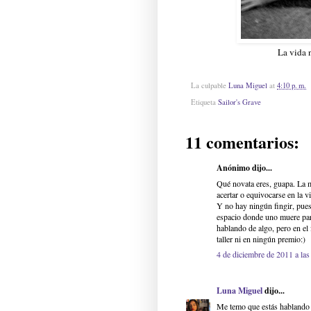
La vida n
La culpable
Luna Miguel
at
4:10 p. m.
Etiqueta
Sailor's Grave
11 comentarios:
Anónimo dijo...
Qué novata eres, guapa. La m
acertar o equivocarse en la v
Y no hay ningún fingir, pues 
espacio donde uno muere para
hablando de algo, pero en el
taller ni en ningún premio:)
4 de diciembre de 2011 a las
Luna Miguel
dijo...
Me temo que estás hablando d