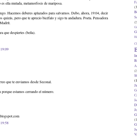
F
 o es ella mutada, metamorfosis de mariposa.
(3
B
ingo. Hacemos deberes aplazados para salvarnos. Debo, ahora, 19:04, decir
S
s quizás, pero que te aprecio bicéfalo y sigo tu andadura. Poeta. Pensadora
(2
 Madrít.
G
G
a que despiertes (bella).
Hi
Cl
B
 19:09
I
B
A
(2
S
(
rreo que te enviamos desde Seconal.
J
G
ón porque estamos cerrando el número.
C
J
D
J
G
a.blogspot.com
(1
 19:58
G
J
V