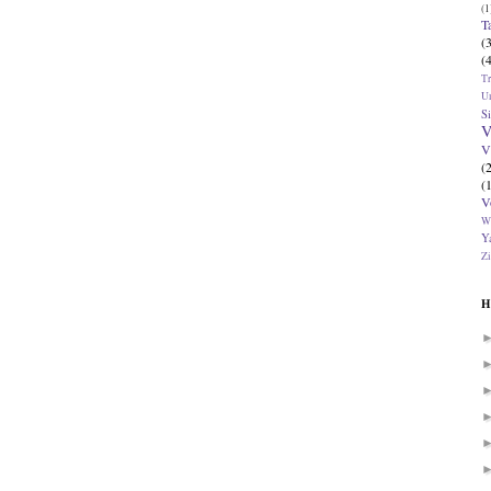
(1
T
(
(
T
U
Si
V
V
(
(
V
W
Ya
Zi
H