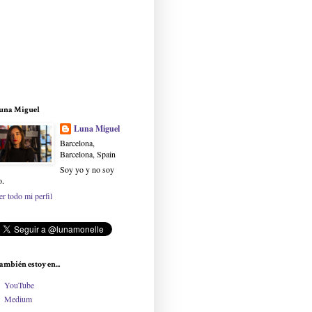
una Miguel
Luna Miguel
Barcelona,
Barcelona, Spain
Soy yo y no soy
o.
er todo mi perfil
ambién estoy en...
YouTube
Medium