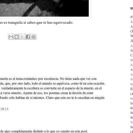
H
8
A
o es tranquila si sabes que te has equivocado.
A
(
W
A
A
S
C
M
A
A
A
uerte es el tema romántico por excelencia. No tiene nada que ver con
Ap
ida, que, por otro lado, todo el mundo se equivoca, como tú en esta ocasión.
H
verdaderamente la escritura se convierte en el espacio de la muerte, en el
f
 verse muerto. Aparte de eso, los poemas crean la ilusión de estar
(
 fondo sólo hablan de sí mismos. Claro que esto no te lo enseñan en ningún
Pr
B
B
 18:13
B
B
V
B
e algo completamente distinto a lo que yo cuento en este post.
(