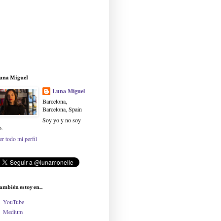
una Miguel
Luna Miguel
Barcelona,
Barcelona, Spain
Soy yo y no soy
o.
er todo mi perfil
ambién estoy en...
YouTube
Medium