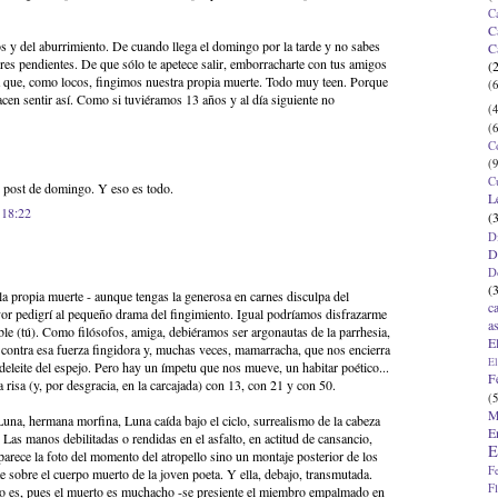
C
C
s y del aburrimiento. De cuando llega el domingo por la tarde y no sabes
C
res pendientes. De que sólo te apetece salir, emborracharte con tus amigos
(
a que, como locos, fingimos nuestra propia muerte. Todo muy teen. Porque
(6
en sentir así. Como si tuviéramos 13 años y al día siguiente no
(4
(6
C
(9
C
post de domingo. Y eso es todo.
L
 18:22
(
D
D
D
(
 la propia muerte - aunque tengas la generosa en carnes disculpa del
c
or pedigrí al pequeño drama del fingimiento. Igual podríamos disfrazarme
a
e (tú). Como filósofos, amiga, debiéramos ser argonautas de la parrhesia,
E
s contra esa fuerza fingidora y, muchas veces, mamarracha, que nos encierra
El
el deleite del espejo. Pero hay un ímpetu que nos mueve, un habitar poético...
F
a risa (y, por desgracia, en la carcajada) con 13, con 21 y con 50.
(5
M
una, hermana morfina, Luna caída bajo el ciclo, surrealismo de la cabeza
E
Las manos debilitadas o rendidas en el asfalto, en actitud de cansancio,
E
parece la foto del momento del atropello sino un montaje posterior de los
F
e sobre el cuerpo muerto de la joven poeta. Y ella, debajo, transmutada.
F
 lo es, pues el muerto es muchacho -se presiente el miembro empalmado en