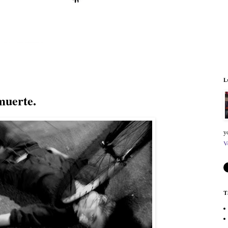
L
muerte.
y
V
T