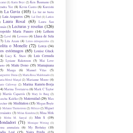
Ken Baumann
(3)
caraz
(1)
Karin Boye
(2)
endra Yee
(8)
Kevin Castro
(6)
Kureishi
La Gavia
(103)
0)
La luz no basta
Laia Arqueros
(29)
)
Lal Ded
(1)
Larkin
Laura Rosal
(63)
Laura San
)
Lecturas y reseñas
(126)
omán
(3)
eopoldo María Panero
(14)
Lethem
12)
Lhasa de Sela
Levé
(6)
Levrero
(4)
17)
Lila Azam
(4)
Lirios enloquecidos
(1)
olita o Monelle
(72)
Lorca
(34)
os estómagos
(65)
Louise Gluck
14)
Luis Cernuda
Lucy K. Shaw
(8)
12)
Lysiane Rakotoson
(5)
Mai Love
Maite Dono
(35)
Mamajuana
hoto
(4)
15)
Manga
(6)
Manuel Vilas
(5)
rguerite Duras
(2)
María Rosa Maldonado
(1)
Marianne Moore
(4)
ria-Mercè Marçal
(2)
Marina Ramón-Borja
arie Calloway
(2)
14)
Marina Tsvetaieva
(6)
Mark C Taylor
)
Martín Caparrós
(3)
Mary Jo Bang
(2)
Maternidad
(29)
ascha Kaléko
(3)
Max
Meditation
(15)
lecher
(6)
Megan Boyle
)
Miguel
Melanie Thernstrom
(2)
México
(2)
ernández
(3)
Mina Milk
Milan Kundera
(1)
Mm S
(19)
)
Mithu M. Sanyal
(1)
ondadori
(71)
Monique Witting
(1)
usa ammalata
(6)
My Birthday
(10)
adia Leal
(15)
Naira Perdu
(13)