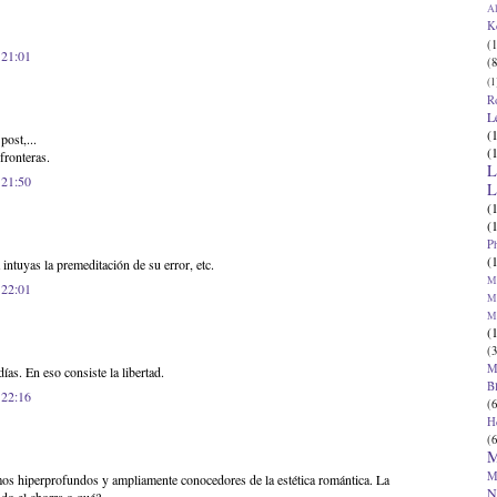
Al
K
(1
 21:01
(8
(1
R
L
(
post,...
(
fronteras.
L
 21:50
L
(
(
P
(
 intuyas la premeditación de su error, etc.
Ma
 22:01
Ma
M
(
(3
M
as. En eso consiste la libertad.
B
 22:16
(6
H
(6
M
M
mos hiperprofundos y ampliamente conocedores de la estética romántica. La
N