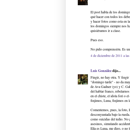
El post habla de los domingo
qué hacer con todos los debe
y hacer fotos como esta en l
los domingos siempre nos hac
quisiéramos ir a clase.
Pues eso.
No pido comprensión. Es un 
4 de diciembre de 2011 a las
Luis González
dijo...
Fingir, no hay otra. Y fingir
"domingo tarde" - no da may
de Ava Gadner (yo) y C. Gabl
del hablar franco, rebelarno
en el chiste, el idola fori o 
finjimos, Luna, finjimos en l
Comentemos, pues, la foto, L
desconyuntada bajo la rueda. 
como suicidas del tedio. No 
asesinos, simulando accident
Ella es Luna, me digo, o no