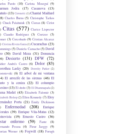
arlos Pardo
(10)
Carlota Moseguí
(9)
armen Jodra
(17)
Casanova
(13)
atulo
(13)
Chantal Maillard
Ceronetti
(1)
28)
Charles Burns
(5)
Christophe Tarkos
)
Chuck Palahniuk
(3)
Cioran
(8)
Cirlot
Citas
(577)
)
Clarice Lispector
)
Claudio Rodríguez
(3)
Coetzee
(5)
omer
(3)
Corcobado
(9)
Cristian Alcaraz
Cucarachas
(23)
)
Cristina Rivera Garza
(1)
David
ummings
(5)
Daniela Camacho
(5)
eo
(30)
David Meza
(31)
Denuncia
Desierto
(131)
DFW
(72)
36)
Dolor
(83)
idier Andrés Castro
(6)
orothea Lasky
(20)
Dorothy Parker
(2)
El arbol de mi ventana
ostoievski
(8)
34)
El arrecife de las sirenas
(46)
El
anto y la ceniza
(22)
El columpio
sesino
(13)
El dedo
(3)
El Dhammapada
(2)
lena Medel
(43)
Elisabeth Falomir
(3)
Eloy
Ellen Kennedy
(7)
izabeth Bishop
(2)
ernández Porta
(21)
Emily Dickinson
Enfermedad
(208)
Enrique
)
orales
(39)
Enrique Vila-Matas
(12)
ntrevista
(19)
Ernesto Castro
(36)
star enfermo
(59)
Fante
(8)
ernando Pessoa
(4)
Fleur Jaeggy
(9)
Fogwill
(18)
lorian Werner
(4)
Forugh