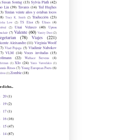
Susan Sontag
(13)
Sylvia Plath
(42)
)
ao Lin
(39)
Tavares
(14)
Ted Hughes
33)
Tenían veinte años y estaban locos
48)
Traducción
(23)
Tracy K. Smith
(2)
TS Eliot
(5)
Ulises
(4)
risha Low
(2)
Unai Velasco
(40)
Upton
mbral
(2)
Valente
(60)
nclair
(7)
Vanity Dust
(2)
egetarian
(78)
Viajes
(221)
icente Aleixandre
(11)
Virginia Woolf
27)
Vladimir Nabokov
Vlad Pojoga
(5)
17)
VLM
(14)
Voces invitadas
(15)
ollmann
(22)
Wallace Stevens
(4)
XIo
(24)
hitman
(1)
Yanis Varoufakis
(1)
nnis Ritsos
(7)
Young European Poets
(6)
Zombie
(18)
drou
(1)
e dicho...
20
(1)
►
19
(2)
►
17
(1)
►
16
(16)
►
15
(47)
►
14
(87)
►