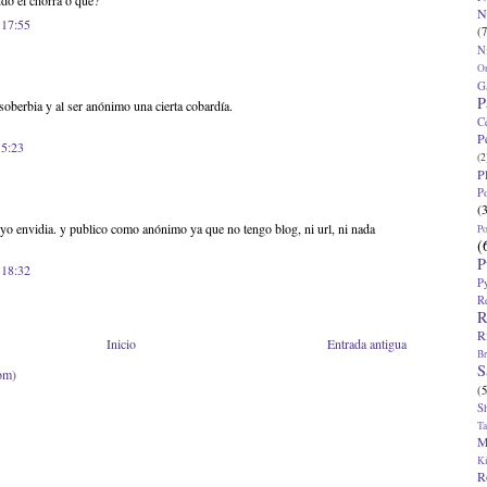
ndo el chorra o qué?
N
 17:55
(7
N
O
G
P
soberbia y al ser anónimo una cierta cobardía.
C
P
 5:23
(2
P
P
(
yo envidia. y publico como anónimo ya que no tengo blog, ni url, ni nada
P
(
P
 18:32
P
R
R
R
Inicio
Entrada antigua
Br
S
om)
(5
S
T
M
K
R