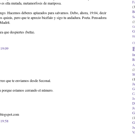
F
 o es ella mutada, metamorfosis de mariposa.
(3
B
ingo. Hacemos deberes aplazados para salvarnos. Debo, ahora, 19:04, decir
S
s quizás, pero que te aprecio bicéfalo y sigo tu andadura. Poeta. Pensadora
(2
 Madrít.
G
G
a que despiertes (bella).
Hi
Cl
B
 19:09
I
B
A
(2
S
(
rreo que te enviamos desde Seconal.
J
G
ón porque estamos cerrando el número.
C
J
D
J
G
a.blogspot.com
(1
 19:58
G
J
V