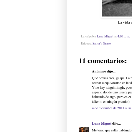
La vida n
La culpable
Luna Miguel
at
4:10 p. m.
Etiqueta
Sailor's Grave
11 comentarios:
Anónimo dijo...
Qué novata eres, guapa. La m
acertar o equivocarse en la v
Y no hay ningún fingir, pues 
espacio donde uno muere para
hablando de algo, pero en el
taller ni en ningún premio:)
4 de diciembre de 2011 a las
Luna Miguel
dijo...
Me temo que estás hablando d