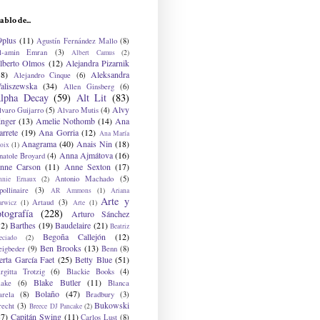
ablo de...
9plus
(11)
Agustín Fernández Mallo
(8)
l-amin Emran
(3)
Albert Camus
(2)
lberto Olmos
(12)
Alejandra Pizarnik
38)
Aleksandra
Alejandro Cinque
(6)
aliszewska
(34)
Allen Ginsberg
(6)
lpha Decay
(59)
Alt Lit
(83)
Alvy
lvaro Guijarro
(5)
Alvaro Mutis
(4)
inger
(13)
Amelie Nothomb
(14)
Ana
arrete
(19)
Ana Gorria
(12)
Ana María
Anagrama
(40)
Anais Nin
(18)
oix
(1)
Anna Ajmátova
(16)
natole Broyard
(4)
nne Carson
(11)
Anne Sexton
(17)
Antonio Machado
(5)
nnie Ernaux
(2)
ollinaire
(3)
AR Ammons
(1)
Ariana
Arte y
Artaud
(3)
arwicz
(1)
Arte
(1)
otografía
(228)
Arturo Sánchez
12)
Barthes
(19)
Baudelaire
(21)
Beatriz
Begoña Callejón
(12)
eciado
(2)
Ben Brooks
(13)
eigbeder
(9)
Benn
(8)
erta García Faet
(25)
Betty Blue
(51)
irgitta Trotzig
(6)
Blackie Books
(4)
Blake Butler
(11)
lake
(6)
Blanca
Bolaño
(47)
arela
(8)
Bradbury
(3)
Bukowski
recht
(3)
Breece DJ Pancake
(2)
37)
Capitán Swing
(11)
Carlos Lust
(8)