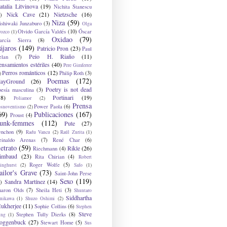
atalia Litvinova
(19)
Nichita Stanescu
Nick Cave
(21)
Nietzsche
(16)
)
Niza
(59)
ishiwaki Junzaburo
(3)
Olga
Olvido García Valdés
(10)
Óscar
rozco
(1)
Oxidao
(79)
arcía Sierra
(8)
ájaros
(149)
Patricio Pron
(23)
Paul
Peio H. Riaño
(11)
elan
(7)
ensamientos estériles
(40)
Pere Gimferrer
Perros románticos
(12)
Philip Roth
(3)
)
Poemas
(172)
layGround
(26)
Poetry is not dead
oesía masculina
(3)
38)
Portinari
(19)
Poliamor
(2)
Prensa
Power Paola
(6)
osnoventismo
(2)
69)
Publicaciones
(167)
Proust
(4)
unk-femmes
(112)
Pute
(27)
ynchon
(9)
Radu Vancu
(2)
Raúl Zurita
(1)
einaldo Arenas
(7)
René Char
(6)
etrato
(59)
Rikle
(26)
Riechmann
(4)
imbaud
(23)
Rita Chirian
(4)
Robert
Roger Wolfe
(5)
inghurst
(2)
Safo
(1)
ailor's Grave
(73)
Saint-John Perse
Sexo
(119)
Sandra Martínez
(14)
)
haron Olds
(7)
Sheila Heti
(3)
Shuntaro
Siddhartha
anikawa
(1)
Shuzo Oshimi
(2)
ukherjee
(11)
Sophie Collins
(6)
Stephen
Steve
Stephen Tully Dierks
(8)
ing
(1)
oggenbuck
(27)
Stewart Home
(5)
Sus