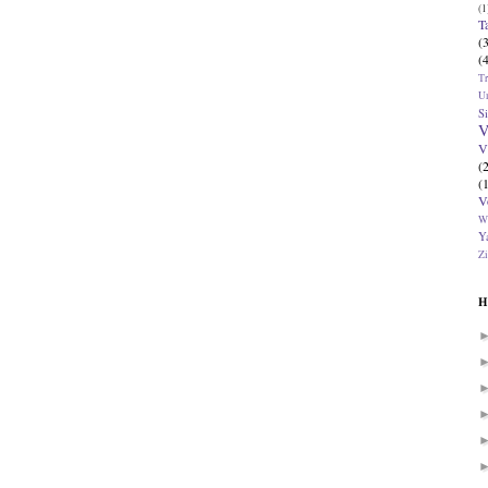
(1
T
(
(
T
U
Si
V
V
(
(
V
W
Ya
Zi
H