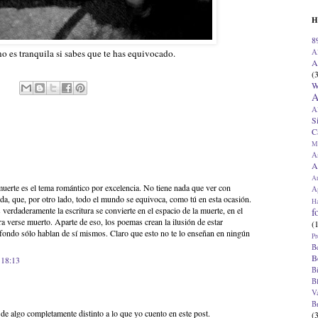
H
8
A
o es tranquila si sabes que te has equivocado.
A
(
W
A
A
S
C
M
A
A
A
uerte es el tema romántico por excelencia. No tiene nada que ver con
Ap
ida, que, por otro lado, todo el mundo se equivoca, como tú en esta ocasión.
H
verdaderamente la escritura se convierte en el espacio de la muerte, en el
f
 verse muerto. Aparte de eso, los poemas crean la ilusión de estar
(
 fondo sólo hablan de sí mismos. Claro que esto no te lo enseñan en ningún
Pr
B
B
 18:13
B
B
V
B
e algo completamente distinto a lo que yo cuento en este post.
(