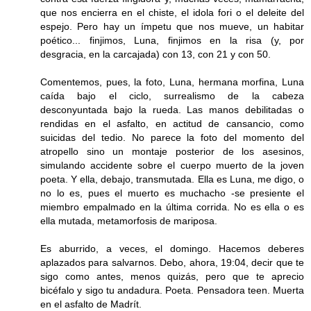
que nos encierra en el chiste, el idola fori o el deleite del
espejo. Pero hay un ímpetu que nos mueve, un habitar
poético... finjimos, Luna, finjimos en la risa (y, por
desgracia, en la carcajada) con 13, con 21 y con 50.
Comentemos, pues, la foto, Luna, hermana morfina, Luna
caída bajo el ciclo, surrealismo de la cabeza
desconyuntada bajo la rueda. Las manos debilitadas o
rendidas en el asfalto, en actitud de cansancio, como
suicidas del tedio. No parece la foto del momento del
atropello sino un montaje posterior de los asesinos,
simulando accidente sobre el cuerpo muerto de la joven
poeta. Y ella, debajo, transmutada. Ella es Luna, me digo, o
no lo es, pues el muerto es muchacho -se presiente el
miembro empalmado en la última corrida. No es ella o es
ella mutada, metamorfosis de mariposa.
Es aburrido, a veces, el domingo. Hacemos deberes
aplazados para salvarnos. Debo, ahora, 19:04, decir que te
sigo como antes, menos quizás, pero que te aprecio
bicéfalo y sigo tu andadura. Poeta. Pensadora teen. Muerta
en el asfalto de Madrít.