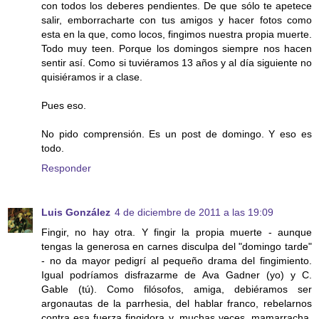
con todos los deberes pendientes. De que sólo te apetece
salir, emborracharte con tus amigos y hacer fotos como
esta en la que, como locos, fingimos nuestra propia muerte.
Todo muy teen. Porque los domingos siempre nos hacen
sentir así. Como si tuviéramos 13 años y al día siguiente no
quisiéramos ir a clase.
Pues eso.
No pido comprensión. Es un post de domingo. Y eso es
todo.
Responder
Luis González
4 de diciembre de 2011 a las 19:09
Fingir, no hay otra. Y fingir la propia muerte - aunque
tengas la generosa en carnes disculpa del "domingo tarde"
- no da mayor pedigrí al pequeño drama del fingimiento.
Igual podríamos disfrazarme de Ava Gadner (yo) y C.
Gable (tú). Como filósofos, amiga, debiéramos ser
argonautas de la parrhesia, del hablar franco, rebelarnos
contra esa fuerza fingidora y, muchas veces, mamarracha,