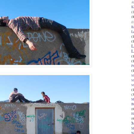
Al
K
(1
(8
(1
R
L
(
(
L
L
(
(
P
(
Ma
Ma
M
(
(3
M
B
(6
H
(6
M
M
N