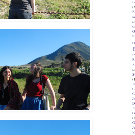
F
(3
B
S
(2
G
G
Hi
Cl
B
I
B
A
(2
S
(
J
G
C
J
D
J
G
(1
G
J
V