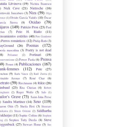
atalia Litvinova
(19)
Nichita Stanescu
Nick Cave
(21)
Nietzsche
(16)
)
Niza
(59)
ishiwaki Junzaburo
(3)
Olga
Olvido García Valdés
(10)
Óscar
rozco
(1)
Oxidao
(79)
arcía Sierra
(8)
ájaros
(149)
Patricio Pron
(23)
Paul
Peio H. Riaño
(11)
elan
(7)
ensamientos estériles
(40)
Pere Gimferrer
Perros románticos
(12)
Philip Roth
(3)
)
Poemas
(172)
layGround
(26)
Poetry is not dead
oesía masculina
(3)
38)
Portinari
(19)
Poliamor
(2)
Prensa
Power Paola
(6)
osnoventismo
(2)
69)
Publicaciones
(167)
Proust
(4)
unk-femmes
(112)
Pute
(27)
ynchon
(9)
Radu Vancu
(2)
Raúl Zurita
(1)
einaldo Arenas
(7)
René Char
(6)
etrato
(59)
Rikle
(26)
Riechmann
(4)
imbaud
(23)
Rita Chirian
(4)
Robert
Roger Wolfe
(5)
inghurst
(2)
Safo
(1)
ailor's Grave
(73)
Saint-John Perse
Sexo
(119)
Sandra Martínez
(14)
)
haron Olds
(7)
Sheila Heti
(3)
Shuntaro
Siddhartha
anikawa
(1)
Shuzo Oshimi
(2)
ukherjee
(11)
Sophie Collins
(6)
Stephen
Steve
Stephen Tully Dierks
(8)
ing
(1)
oggenbuck
(27)
Stewart Home
(5)
Sus