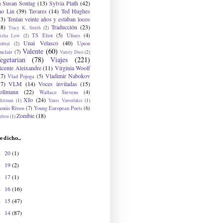
Susan Sontag
(13)
Sylvia Plath
(42)
)
ao Lin
(39)
Tavares
(14)
Ted Hughes
33)
Tenían veinte años y estaban locos
48)
Traducción
(23)
Tracy K. Smith
(2)
TS Eliot
(5)
Ulises
(4)
risha Low
(2)
Unai Velasco
(40)
Upton
mbral
(2)
Valente
(60)
nclair
(7)
Vanity Dust
(2)
egetarian
(78)
Viajes
(221)
icente Aleixandre
(11)
Virginia Woolf
27)
Vladimir Nabokov
Vlad Pojoga
(5)
17)
VLM
(14)
Voces invitadas
(15)
ollmann
(22)
Wallace Stevens
(4)
XIo
(24)
hitman
(1)
Yanis Varoufakis
(1)
nnis Ritsos
(7)
Young European Poets
(6)
Zombie
(18)
drou
(1)
e dicho...
20
(1)
►
19
(2)
►
17
(1)
►
16
(16)
►
15
(47)
►
14
(87)
►