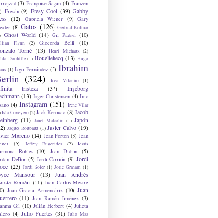
arrojzad
(3)
Françoise Sagan
(4)
Franzen
Fresy Cool
(39)
Gabby
)
Fresán
(9)
ess
(12)
Gabriela Wiener
(9)
Gary
Gatos
(126)
nyder
(8)
Gertrud Kolmar
Ghost World
(14)
Gil Padrol
(10)
)
Gioconda Belli
(10)
illian Flynn
(2)
onzalo Torné
(13)
Henri Michaux
(2)
Houellebecq
(13)
lda Doolittle
(1)
Hugo
Ibrahim
Iago Fernández
(3)
aus
(1)
erlin
(324)
Idea Vilariño
(1)
nfinita tristeza
(37)
Ingeborg
achmann
(13)
Inger Christensen
(4)
Inio
Instagram
(151)
sano
(4)
Irene Vilar
Jacob
Jack Kerouac
(8)
)
Isla Correyero
(2)
teinberg
(11)
Japón
Janet Malcolm
(1)
12)
Javier Calvo
(19)
Jaques Roubaud
(1)
avier Moreno
(14)
Jean Forton
(3)
Jean
enet
(5)
Jesús
Jeffrey Eugenides
(2)
armona Robles
(10)
Joan Didion
(5)
Jordi
ordan DeBor
(5)
Jordi Carrión
(9)
oce
(23)
Jordi Soler
(1)
Jorie Graham
(1)
oyce Mansour
(13)
Juan Andrés
arcía Román
(11)
Juan Carlos Mestre
Juan
0)
Juan Gracia Armendáriz
(10)
uerrero
(11)
Juan Ramón Jiménez
(3)
uanma Gil
(10)
Julián Herbert
(4)
Julieta
Julio Fuertes
(31)
alero
(4)
Julio Mas