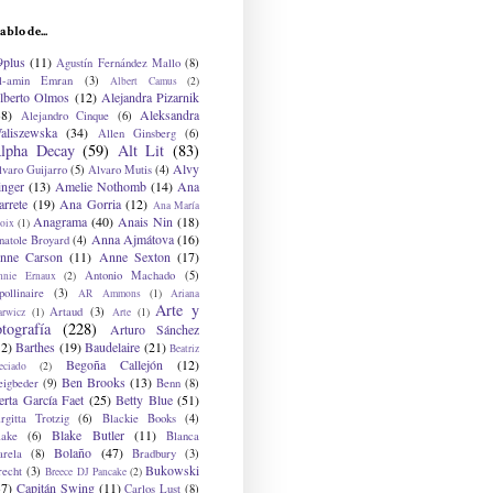
ablo de...
9plus
(11)
Agustín Fernández Mallo
(8)
l-amin Emran
(3)
Albert Camus
(2)
lberto Olmos
(12)
Alejandra Pizarnik
38)
Aleksandra
Alejandro Cinque
(6)
aliszewska
(34)
Allen Ginsberg
(6)
lpha Decay
(59)
Alt Lit
(83)
Alvy
lvaro Guijarro
(5)
Alvaro Mutis
(4)
inger
(13)
Amelie Nothomb
(14)
Ana
arrete
(19)
Ana Gorria
(12)
Ana María
Anagrama
(40)
Anais Nin
(18)
oix
(1)
Anna Ajmátova
(16)
natole Broyard
(4)
nne Carson
(11)
Anne Sexton
(17)
Antonio Machado
(5)
nnie Ernaux
(2)
ollinaire
(3)
AR Ammons
(1)
Ariana
Arte y
Artaud
(3)
arwicz
(1)
Arte
(1)
otografía
(228)
Arturo Sánchez
12)
Barthes
(19)
Baudelaire
(21)
Beatriz
Begoña Callejón
(12)
eciado
(2)
Ben Brooks
(13)
eigbeder
(9)
Benn
(8)
erta García Faet
(25)
Betty Blue
(51)
irgitta Trotzig
(6)
Blackie Books
(4)
Blake Butler
(11)
lake
(6)
Blanca
Bolaño
(47)
arela
(8)
Bradbury
(3)
Bukowski
recht
(3)
Breece DJ Pancake
(2)
37)
Capitán Swing
(11)
Carlos Lust
(8)