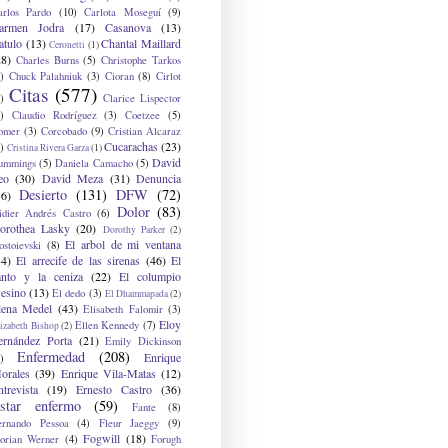
arlos Pardo
(10)
Carlota Moseguí
(9)
armen Jodra
(17)
Casanova
(13)
atulo
(13)
Chantal Maillard
Ceronetti
(1)
28)
Charles Burns
(5)
Christophe Tarkos
)
Chuck Palahniuk
(3)
Cioran
(8)
Cirlot
Citas
(577)
)
Clarice Lispector
)
Claudio Rodríguez
(3)
Coetzee
(5)
omer
(3)
Corcobado
(9)
Cristian Alcaraz
Cucarachas
(23)
)
Cristina Rivera Garza
(1)
David
ummings
(5)
Daniela Camacho
(5)
eo
(30)
David Meza
(31)
Denuncia
Desierto
(131)
DFW
(72)
36)
Dolor
(83)
idier Andrés Castro
(6)
orothea Lasky
(20)
Dorothy Parker
(2)
El arbol de mi ventana
ostoievski
(8)
34)
El arrecife de las sirenas
(46)
El
anto y la ceniza
(22)
El columpio
sesino
(13)
El dedo
(3)
El Dhammapada
(2)
lena Medel
(43)
Elisabeth Falomir
(3)
Eloy
Ellen Kennedy
(7)
izabeth Bishop
(2)
ernández Porta
(21)
Emily Dickinson
Enfermedad
(208)
Enrique
)
orales
(39)
Enrique Vila-Matas
(12)
ntrevista
(19)
Ernesto Castro
(36)
star enfermo
(59)
Fante
(8)
ernando Pessoa
(4)
Fleur Jaeggy
(9)
Fogwill
(18)
lorian Werner
(4)
Forugh