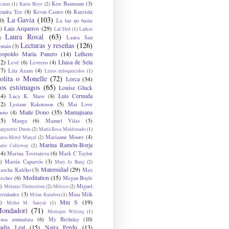
Ken Baumann
(3)
caraz
(1)
Karin Boye
(2)
endra Yee
(8)
Kevin Castro
(6)
Kureishi
La Gavia
(103)
0)
La luz no basta
Laia Arqueros
(29)
)
Lal Ded
(1)
Larkin
Laura Rosal
(63)
Laura San
)
Lecturas y reseñas
(126)
omán
(3)
eopoldo María Panero
(14)
Lethem
12)
Lhasa de Sela
Levé
(6)
Levrero
(4)
17)
Lila Azam
(4)
Lirios enloquecidos
(1)
olita o Monelle
(72)
Lorca
(34)
os estómagos
(65)
Louise Gluck
14)
Luis Cernuda
Lucy K. Shaw
(8)
12)
Lysiane Rakotoson
(5)
Mai Love
Maite Dono
(35)
Mamajuana
hoto
(4)
15)
Manga
(6)
Manuel Vilas
(5)
rguerite Duras
(2)
María Rosa Maldonado
(1)
Marianne Moore
(4)
ria-Mercè Marçal
(2)
Marina Ramón-Borja
arie Calloway
(2)
14)
Marina Tsvetaieva
(6)
Mark C Taylor
)
Martín Caparrós
(3)
Mary Jo Bang
(2)
Maternidad
(29)
ascha Kaléko
(3)
Max
Meditation
(15)
lecher
(6)
Megan Boyle
)
Miguel
Melanie Thernstrom
(2)
México
(2)
ernández
(3)
Mina Milk
Milan Kundera
(1)
Mm S
(19)
)
Mithu M. Sanyal
(1)
ondadori
(71)
Monique Witting
(1)
usa ammalata
(6)
My Birthday
(10)
adia Leal
(15)
Naira Perdu
(13)