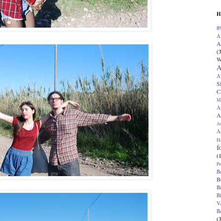
H
8
A
A
(
W
A
A
S
C
M
A
A
A
Ap
H
f
(
Pr
B
B
B
B
V
B
(