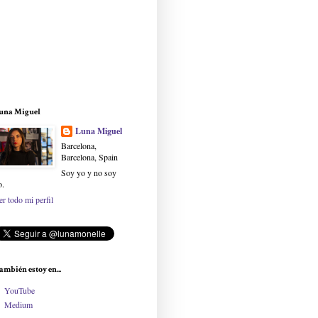
una Miguel
Luna Miguel
Barcelona,
Barcelona, Spain
Soy yo y no soy
o.
er todo mi perfil
ambién estoy en...
YouTube
Medium