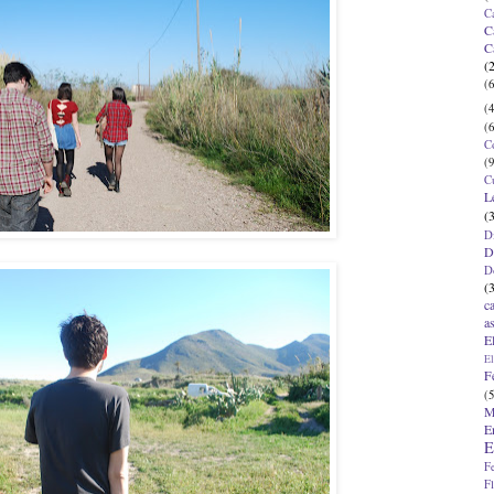
C
C
C
(
(6
(4
(6
C
(9
C
L
(
D
D
D
(
c
a
E
El
F
(5
M
E
E
F
F