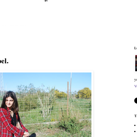
L
el.
y
V
T