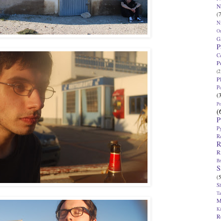
N
(7
N
O
G
P
C
P
(2
P
P
(
P
(
P
P
R
R
R
Br
S
(5
S
T
M
K
R