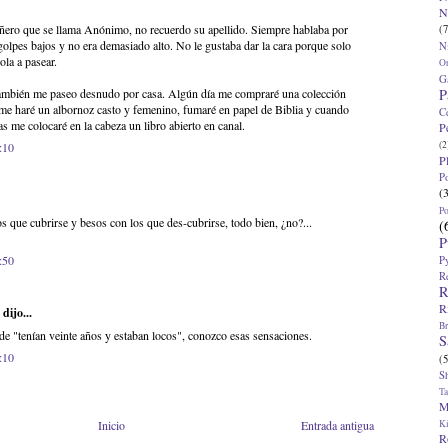
N
ñero que se llama Anónimo, no recuerdo su apellido. Siempre hablaba por
(7
golpes bajos y no era demasiado alto. No le gustaba dar la cara porque solo
N
ola a pasear.
O
G
P
también me paseo desnudo por casa. Algún día me compraré una colección
 me haré un albornoz casto y femenino, fumaré en papel de Biblia y cuando
C
ias me colocaré en la cabeza un libro abierto en canal.
P
(2
:10
P
P
(
P
os que cubrirse y besos con los que des-cubrirse, todo bien, ¿no?...
(
P
:50
P
R
R
R
dijo...
Br
e "tenían veinte años y estaban locos", conozco esas sensaciones.
S
:10
(5
S
T
M
K
Inicio
Entrada antigua
R