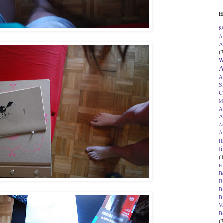
H
8
A
A
(
W
A
A
S
C
M
A
A
A
Ap
H
f
(
Pr
B
B
B
B
V
B
(