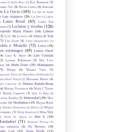
Ken Baumann
(3)
caraz
(1)
Karin Boye
(2)
endra Yee
(8)
Kevin Castro
(6)
Kureishi
La Gavia
(103)
0)
La luz no basta
Laia Arqueros
(29)
)
Lal Ded
(1)
Larkin
Laura Rosal
(63)
Laura San
)
Lecturas y reseñas
(126)
omán
(3)
eopoldo María Panero
(14)
Lethem
12)
Lhasa de Sela
Levé
(6)
Levrero
(4)
17)
Lila Azam
(4)
Lirios enloquecidos
(1)
olita o Monelle
(72)
Lorca
(34)
os estómagos
(65)
Louise Gluck
14)
Luis Cernuda
Lucy K. Shaw
(8)
12)
Lysiane Rakotoson
(5)
Mai Love
Maite Dono
(35)
Mamajuana
hoto
(4)
15)
Manga
(6)
Manuel Vilas
(5)
rguerite Duras
(2)
María Rosa Maldonado
(1)
Marianne Moore
(4)
ria-Mercè Marçal
(2)
Marina Ramón-Borja
arie Calloway
(2)
14)
Marina Tsvetaieva
(6)
Mark C Taylor
)
Martín Caparrós
(3)
Mary Jo Bang
(2)
Maternidad
(29)
ascha Kaléko
(3)
Max
Meditation
(15)
lecher
(6)
Megan Boyle
)
Miguel
Melanie Thernstrom
(2)
México
(2)
ernández
(3)
Mina Milk
Milan Kundera
(1)
Mm S
(19)
)
Mithu M. Sanyal
(1)
ondadori
(71)
Monique Witting
(1)
usa ammalata
(6)
My Birthday
(10)
adia Leal
(15)
Naira Perdu
(13)