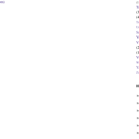
om)
(1
T
(
(
T
U
Si
V
V
(
(
V
W
Ya
Zi
H