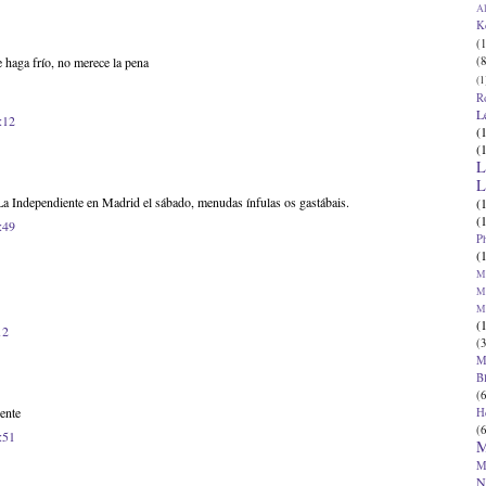
Al
K
(1
(8
 haga frío, no merece la pena
(1
R
L
:12
(
(
L
L
La Independiente en Madrid el sábado, menudas ínfulas os gastábais.
(
(
:49
P
(
Ma
Ma
M
(
12
(3
M
B
(6
ente
H
(6
:51
M
M
N