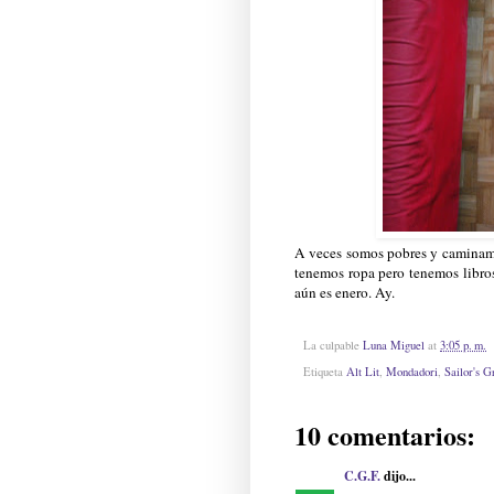
A veces somos pobres y caminamos 
tenemos ropa pero tenemos libros
aún es enero. Ay.
La culpable
Luna Miguel
at
3:05 p. m.
Etiqueta
Alt Lit
,
Mondadori
,
Sailor's G
10 comentarios:
C.G.F.
dijo...