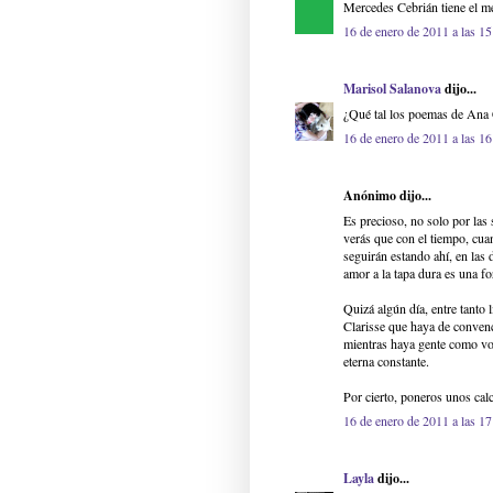
Mercedes Cebrián tiene el me
16 de enero de 2011 a las 15
Marisol Salanova
dijo...
¿Qué tal los poemas de Ana 
16 de enero de 2011 a las 16
Anónimo dijo...
Es precioso, no solo por las 
verás que con el tiempo, cuan
seguirán estando ahí, en las 
amor a la tapa dura es una fo
Quizá algún día, entre tanto l
Clarisse que haya de conven
mientras haya gente como vo
eterna constante.
Por cierto, poneros unos calc
16 de enero de 2011 a las 17
Layla
dijo...