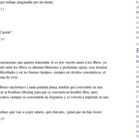
jor trabajo imaginable por mi mente.
F
(3
:11
B
S
(2
G
G
Carrete?
Hi
:10
Cl
B
I
B
sensaciones que quieres transmitir, lo es por vuestro amor a los libros, ya
A
do entre los libros se alternen biberones y profundas ojeras, esas lecturas
dificultades y en los buenos tiempos, siempre en círculos concéntricos, el
(2
S
rma de vivir.
(
J
ibraco electrónico y tanta pantalla plana, tendrás que convertirte en una
G
cer al bombero Montag para que se convierta en hombre libro, pero
C
sotros siempre se consumirán las hogueras y se volverá a imprimir en una
J
D
J
etines qué vais a coger catarro, qué chavales, ¡igual que mi hijo Jesús!
G
:39
(1
G
J
V