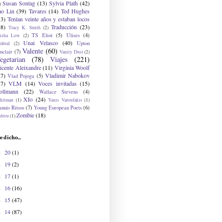
Susan Sontag
(13)
Sylvia Plath
(42)
)
ao Lin
(39)
Tavares
(14)
Ted Hughes
33)
Tenían veinte años y estaban locos
48)
Traducción
(23)
Tracy K. Smith
(2)
TS Eliot
(5)
Ulises
(4)
risha Low
(2)
Unai Velasco
(40)
Upton
mbral
(2)
Valente
(60)
nclair
(7)
Vanity Dust
(2)
egetarian
(78)
Viajes
(221)
icente Aleixandre
(11)
Virginia Woolf
27)
Vladimir Nabokov
Vlad Pojoga
(5)
17)
VLM
(14)
Voces invitadas
(15)
ollmann
(22)
Wallace Stevens
(4)
XIo
(24)
hitman
(1)
Yanis Varoufakis
(1)
nnis Ritsos
(7)
Young European Poets
(6)
Zombie
(18)
drou
(1)
e dicho...
20
(1)
►
19
(2)
►
17
(1)
►
16
(16)
►
15
(47)
►
14
(87)
►