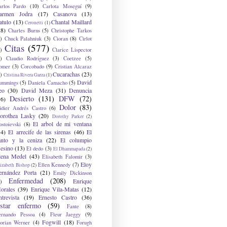
arlos Pardo
(10)
Carlota Moseguí
(9)
armen Jodra
(17)
Casanova
(13)
atulo
(13)
Chantal Maillard
Ceronetti
(1)
28)
Charles Burns
(5)
Christophe Tarkos
)
Chuck Palahniuk
(3)
Cioran
(8)
Cirlot
Citas
(577)
)
Clarice Lispector
)
Claudio Rodríguez
(3)
Coetzee
(5)
omer
(3)
Corcobado
(9)
Cristian Alcaraz
Cucarachas
(23)
)
Cristina Rivera Garza
(1)
David
ummings
(5)
Daniela Camacho
(5)
eo
(30)
David Meza
(31)
Denuncia
Desierto
(131)
DFW
(72)
36)
Dolor
(83)
idier Andrés Castro
(6)
orothea Lasky
(20)
Dorothy Parker
(2)
El arbol de mi ventana
ostoievski
(8)
34)
El arrecife de las sirenas
(46)
El
anto y la ceniza
(22)
El columpio
sesino
(13)
El dedo
(3)
El Dhammapada
(2)
lena Medel
(43)
Elisabeth Falomir
(3)
Eloy
Ellen Kennedy
(7)
izabeth Bishop
(2)
ernández Porta
(21)
Emily Dickinson
Enfermedad
(208)
Enrique
)
orales
(39)
Enrique Vila-Matas
(12)
ntrevista
(19)
Ernesto Castro
(36)
star enfermo
(59)
Fante
(8)
ernando Pessoa
(4)
Fleur Jaeggy
(9)
Fogwill
(18)
lorian Werner
(4)
Forugh