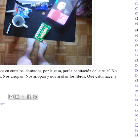
C
C
C
(
(6
(4
(6
C
(9
C
L
(
D
D
en círculos, desnudos, por la casa, por la habitación del aire, sí. No
D
. Nos arropan. Nos arropan y nos arañan los libros. Qué calor hace, y
(
c
a
E
El
rave
F
(5
M
E
E
F
F