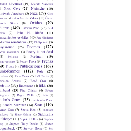
atalia Litvinova
(19)
Nichita Stanescu
Nick Cave
(21)
Nietzsche
(16)
)
Niza
(59)
ishiwaki Junzaburo
(3)
Olga
Olvido García Valdés
(10)
Óscar
rozco
(1)
Oxidao
(79)
arcía Sierra
(8)
ájaros
(149)
Patricio Pron
(23)
Paul
Peio H. Riaño
(11)
elan
(7)
ensamientos estériles
(40)
Pere Gimferrer
Perros románticos
(12)
Philip Roth
(3)
)
Poemas
(172)
layGround
(26)
Poetry is not dead
oesía masculina
(3)
38)
Portinari
(19)
Poliamor
(2)
Prensa
Power Paola
(6)
osnoventismo
(2)
69)
Publicaciones
(167)
Proust
(4)
unk-femmes
(112)
Pute
(27)
ynchon
(9)
Radu Vancu
(2)
Raúl Zurita
(1)
einaldo Arenas
(7)
René Char
(6)
etrato
(59)
Rikle
(26)
Riechmann
(4)
imbaud
(23)
Rita Chirian
(4)
Robert
Roger Wolfe
(5)
inghurst
(2)
Safo
(1)
ailor's Grave
(73)
Saint-John Perse
Sexo
(119)
Sandra Martínez
(14)
)
haron Olds
(7)
Sheila Heti
(3)
Shuntaro
Siddhartha
anikawa
(1)
Shuzo Oshimi
(2)
ukherjee
(11)
Sophie Collins
(6)
Stephen
Steve
Stephen Tully Dierks
(8)
ing
(1)
oggenbuck
(27)
Stewart Home
(5)
Sus