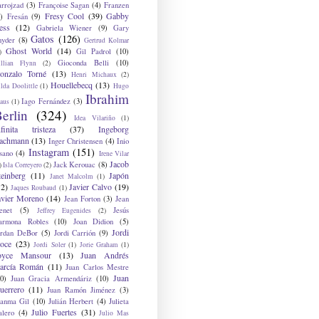
arrojzad
(3)
Françoise Sagan
(4)
Franzen
Fresy Cool
(39)
Gabby
)
Fresán
(9)
ess
(12)
Gabriela Wiener
(9)
Gary
Gatos
(126)
nyder
(8)
Gertrud Kolmar
Ghost World
(14)
Gil Padrol
(10)
)
Gioconda Belli
(10)
illian Flynn
(2)
onzalo Torné
(13)
Henri Michaux
(2)
Houellebecq
(13)
lda Doolittle
(1)
Hugo
Ibrahim
Iago Fernández
(3)
aus
(1)
erlin
(324)
Idea Vilariño
(1)
nfinita tristeza
(37)
Ingeborg
achmann
(13)
Inger Christensen
(4)
Inio
Instagram
(151)
sano
(4)
Irene Vilar
Jacob
Jack Kerouac
(8)
)
Isla Correyero
(2)
teinberg
(11)
Japón
Janet Malcolm
(1)
12)
Javier Calvo
(19)
Jaques Roubaud
(1)
avier Moreno
(14)
Jean Forton
(3)
Jean
enet
(5)
Jesús
Jeffrey Eugenides
(2)
armona Robles
(10)
Joan Didion
(5)
Jordi
ordan DeBor
(5)
Jordi Carrión
(9)
oce
(23)
Jordi Soler
(1)
Jorie Graham
(1)
oyce Mansour
(13)
Juan Andrés
arcía Román
(11)
Juan Carlos Mestre
Juan
0)
Juan Gracia Armendáriz
(10)
uerrero
(11)
Juan Ramón Jiménez
(3)
uanma Gil
(10)
Julián Herbert
(4)
Julieta
Julio Fuertes
(31)
alero
(4)
Julio Mas