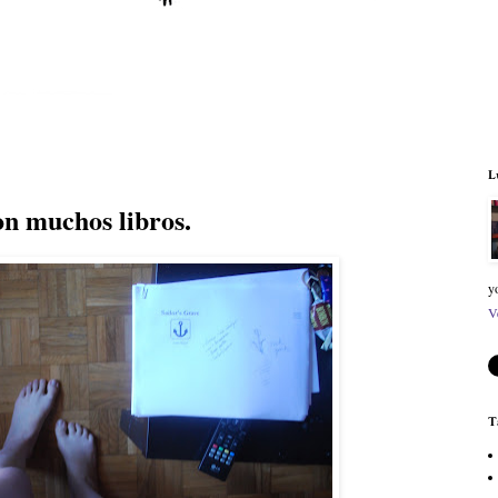
L
on muchos libros.
y
V
T