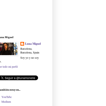
una Miguel
Luna Miguel
Barcelona,
Barcelona, Spain
Soy yo y no soy
o.
er todo mi perfil
ambién estoy en...
YouTube
Medium