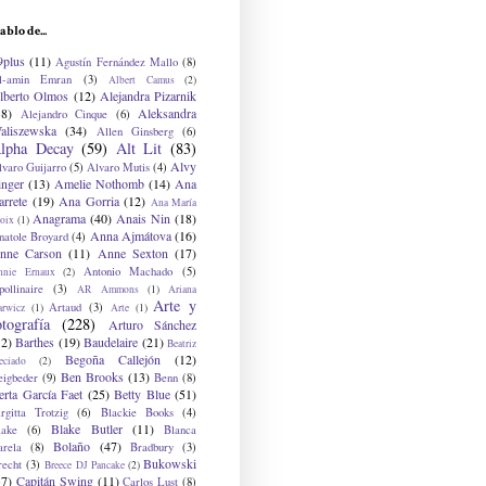
ablo de...
9plus
(11)
Agustín Fernández Mallo
(8)
l-amin Emran
(3)
Albert Camus
(2)
lberto Olmos
(12)
Alejandra Pizarnik
38)
Aleksandra
Alejandro Cinque
(6)
aliszewska
(34)
Allen Ginsberg
(6)
lpha Decay
(59)
Alt Lit
(83)
Alvy
lvaro Guijarro
(5)
Alvaro Mutis
(4)
inger
(13)
Amelie Nothomb
(14)
Ana
arrete
(19)
Ana Gorria
(12)
Ana María
Anagrama
(40)
Anais Nin
(18)
oix
(1)
Anna Ajmátova
(16)
natole Broyard
(4)
nne Carson
(11)
Anne Sexton
(17)
Antonio Machado
(5)
nnie Ernaux
(2)
ollinaire
(3)
AR Ammons
(1)
Ariana
Arte y
Artaud
(3)
arwicz
(1)
Arte
(1)
otografía
(228)
Arturo Sánchez
12)
Barthes
(19)
Baudelaire
(21)
Beatriz
Begoña Callejón
(12)
eciado
(2)
Ben Brooks
(13)
eigbeder
(9)
Benn
(8)
erta García Faet
(25)
Betty Blue
(51)
irgitta Trotzig
(6)
Blackie Books
(4)
Blake Butler
(11)
lake
(6)
Blanca
Bolaño
(47)
arela
(8)
Bradbury
(3)
Bukowski
recht
(3)
Breece DJ Pancake
(2)
37)
Capitán Swing
(11)
Carlos Lust
(8)