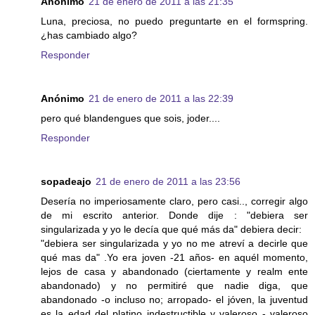
Anónimo
21 de enero de 2011 a las 21:35
Luna, preciosa, no puedo preguntarte en el formspring.
¿has cambiado algo?
Responder
Anónimo
21 de enero de 2011 a las 22:39
pero qué blandengues que sois, joder....
Responder
sopadeajo
21 de enero de 2011 a las 23:56
Desería no imperiosamente claro, pero casi.., corregir algo
de mi escrito anterior. Donde dije : "debiera ser
singularizada y yo le decía que qué más da" debiera decir:
"debiera ser singularizada y yo no me atreví a decirle que
qué mas da" .Yo era joven -21 años- en aquél momento,
lejos de casa y abandonado (ciertamente y realm ente
abandonado) y no permitiré que nadie diga, que
abandonado -o incluso no; arropado- el jóven, la juventud
es la edad del platino indestructible y valeroso - valeroso