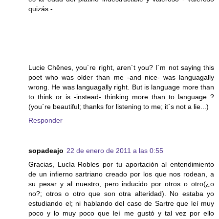
quizás -.
Lucie Chênes, you´re right, aren´t you? I´m not saying this
poet who was older than me -and nice- was languagally
wrong. He was languagally right. But is language more than
to think or is -instead- thinking more than to language ?
(you´re beautiful; thanks for listening to me; it´s not a lie...)
Responder
sopadeajo
22 de enero de 2011 a las 0:55
Gracias, Lucía Robles por tu aportación al entendimiento
de un infierno sartriano creado por los que nos rodean, a
su pesar y al nuestro, pero inducido por otros o otro(¿o
no?; otros o otro que son otra alteridad). No estaba yo
estudiando el; ni hablando del caso de Sartre que leí muy
poco y lo muy poco que leí me gustó y tal vez por ello