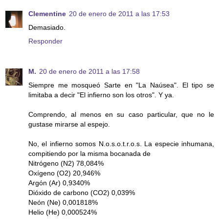
Clementine
20 de enero de 2011 a las 17:53
Demasiado.
Responder
M.
20 de enero de 2011 a las 17:58
Siempre me mosqueó Sarte en "La Naúsea". El tipo se
limitaba a decir "El infierno son los otros". Y ya.
Comprendo, al menos en su caso particular, que no le
gustase mirarse al espejo.
No, el infierno somos N.o.s.o.t.r.o.s. La especie inhumana,
compitiendo por la misma bocanada de
Nitrógeno (N2) 78,084%
Oxígeno (O2) 20,946%
Argón (Ar) 0,9340%
Dióxido de carbono (CO2) 0,039%
Neón (Ne) 0,001818%
Helio (He) 0,000524%