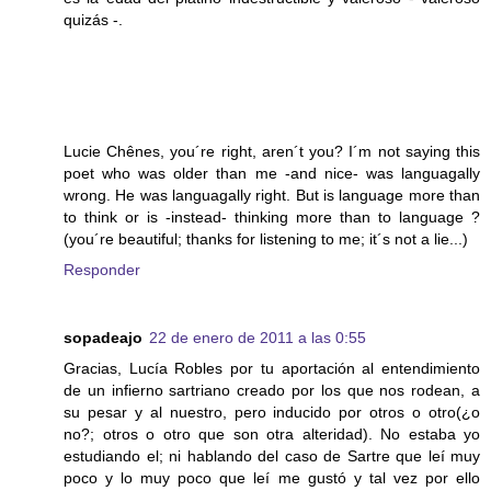
quizás -.
Lucie Chênes, you´re right, aren´t you? I´m not saying this
poet who was older than me -and nice- was languagally
wrong. He was languagally right. But is language more than
to think or is -instead- thinking more than to language ?
(you´re beautiful; thanks for listening to me; it´s not a lie...)
Responder
sopadeajo
22 de enero de 2011 a las 0:55
Gracias, Lucía Robles por tu aportación al entendimiento
de un infierno sartriano creado por los que nos rodean, a
su pesar y al nuestro, pero inducido por otros o otro(¿o
no?; otros o otro que son otra alteridad). No estaba yo
estudiando el; ni hablando del caso de Sartre que leí muy
poco y lo muy poco que leí me gustó y tal vez por ello