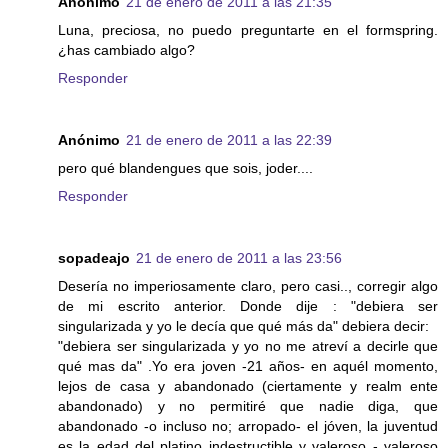
Anónimo
21 de enero de 2011 a las 21:35
Luna, preciosa, no puedo preguntarte en el formspring.
¿has cambiado algo?
Responder
Anónimo
21 de enero de 2011 a las 22:39
pero qué blandengues que sois, joder....
Responder
sopadeajo
21 de enero de 2011 a las 23:56
Desería no imperiosamente claro, pero casi.., corregir algo
de mi escrito anterior. Donde dije : "debiera ser
singularizada y yo le decía que qué más da" debiera decir:
"debiera ser singularizada y yo no me atreví a decirle que
qué mas da" .Yo era joven -21 años- en aquél momento,
lejos de casa y abandonado (ciertamente y realm ente
abandonado) y no permitiré que nadie diga, que
abandonado -o incluso no; arropado- el jóven, la juventud
es la edad del platino indestructible y valeroso - valeroso