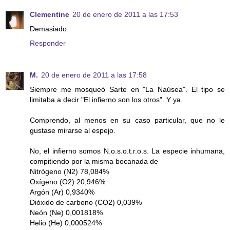
Clementine
20 de enero de 2011 a las 17:53
Demasiado.
Responder
M.
20 de enero de 2011 a las 17:58
Siempre me mosqueó Sarte en "La Naúsea". El tipo se
limitaba a decir "El infierno son los otros". Y ya.
Comprendo, al menos en su caso particular, que no le
gustase mirarse al espejo.
No, el infierno somos N.o.s.o.t.r.o.s. La especie inhumana,
compitiendo por la misma bocanada de
Nitrógeno (N2) 78,084%
Oxígeno (O2) 20,946%
Argón (Ar) 0,9340%
Dióxido de carbono (CO2) 0,039%
Neón (Ne) 0,001818%
Helio (He) 0,000524%