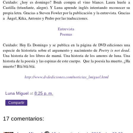
Cuidado: ¿hoy es domingo? Ibrah compra el vino blanco. Laura huele a
Castilla (triunfante, alegre). Y Luna aprende inglés intentando reconocer su
propia letra. Gracias a Steven Fowler por la publicación y la entrevista. Gracias
a Ángel, Kika, Antonio y Pedro por las traducciones.
Entrevista
Poemas
Cuidado: Hoy Es Domingo y se publica en la página de DVD ediciones una
especie de historieta sobre el argumento y nacimiento de
Poetry is not dead
.
Una historia de los libros de mamá. Una historia de los amores de luna. Una
historia de la poesía y las espinas de este cuerpo. Que la poesía ha muerto. ¿Ha
muerto? Blá blá blá.
http://www.dvdediciones.com/noticias_lmiguel.html
Luna Miguel
at
8:25 p. m.
Compartir
17 comentarios: