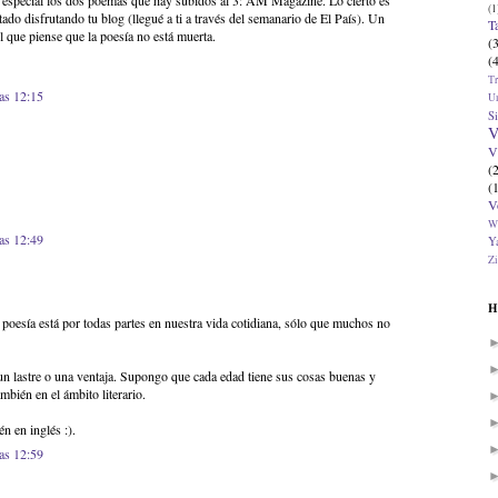
n especial los dos poemas que hay subidos al 3: AM Magazine. Lo cierto es
(1
ado disfrutando tu blog (llegué a ti a través del semanario de El País). Un
T
l que piense que la poesía no está muerta.
(
(
T
las 12:15
U
Si
V
V
(
(
V
W
las 12:49
Ya
Zi
H
 poesía está por todas partes en nuestra vida cotidiana, sólo que muchos no
un lastre o una ventaja. Supongo que cada edad tiene sus cosas buenas y
mbién en el ámbito literario.
 en inglés :).
las 12:59