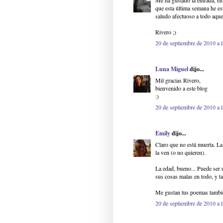
Me ha gustado la entrada, e
que esta última semana he est
saludo afectuoso a todo aque
Rivero ;)
20 de septiembre de 2010 a 
Luna Miguel
dijo...
Mil gracias Rivero,
bienvenido a este blog
:)
20 de septiembre de 2010 a 
Emily
dijo...
Claro que no está muerta. La
la ven (o no quieren).
La edad, bueno... Puede ser 
sus cosas malas en todo, y ta
Me gustan tus poemas también
20 de septiembre de 2010 a 