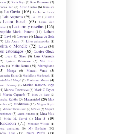
Ken Baumann
(3)
caraz
(1)
Karin Boye
(2)
endra Yee
(8)
Kevin Castro
(6)
Kureishi
La Gavia
(103)
0)
La luz no basta
Laia Arqueros
(29)
)
Lal Ded
(1)
Larkin
Laura Rosal
(63)
Laura San
)
Lecturas y reseñas
(126)
omán
(3)
eopoldo María Panero
(14)
Lethem
12)
Lhasa de Sela
Levé
(6)
Levrero
(4)
17)
Lila Azam
(4)
Lirios enloquecidos
(1)
olita o Monelle
(72)
Lorca
(34)
os estómagos
(65)
Louise Gluck
14)
Luis Cernuda
Lucy K. Shaw
(8)
12)
Lysiane Rakotoson
(5)
Mai Love
Maite Dono
(35)
Mamajuana
hoto
(4)
15)
Manga
(6)
Manuel Vilas
(5)
rguerite Duras
(2)
María Rosa Maldonado
(1)
Marianne Moore
(4)
ria-Mercè Marçal
(2)
Marina Ramón-Borja
arie Calloway
(2)
14)
Marina Tsvetaieva
(6)
Mark C Taylor
)
Martín Caparrós
(3)
Mary Jo Bang
(2)
Maternidad
(29)
ascha Kaléko
(3)
Max
Meditation
(15)
lecher
(6)
Megan Boyle
)
Miguel
Melanie Thernstrom
(2)
México
(2)
ernández
(3)
Mina Milk
Milan Kundera
(1)
Mm S
(19)
)
Mithu M. Sanyal
(1)
ondadori
(71)
Monique Witting
(1)
usa ammalata
(6)
My Birthday
(10)
adia Leal
(15)
Naira Perdu
(13)