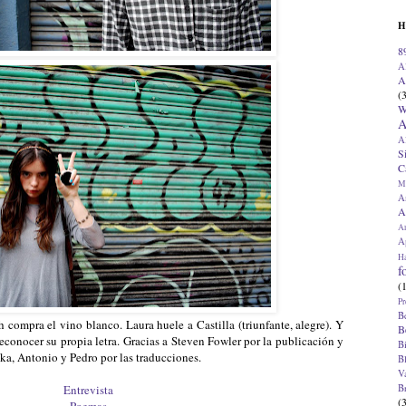
H
8
A
A
(
W
A
A
S
C
M
A
A
A
Ap
H
f
(
Pr
B
compra el vino blanco. Laura huele a Castilla (triunfante, alegre). Y
B
econocer su propia letra. Gracias a Steven Fowler por la publicación y
B
ika, Antonio y Pedro por las traducciones.
B
V
B
Entrevista
(
Poemas