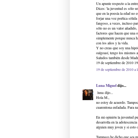
Un apunte respecto a la entr
Dices: 'la juventud es sólo u
que en la poesía la edad no e
forjar una voz poética sólid
fangoso, a veces, incluso par
sólo no es un valor añadido,
factores que hacen que una o
simplemente porque nunca hab
con los años y la vida.
Y no creas que soy una hipóc
oalgoasí, tengo los mismos a
Saludos también desde Madr
19 de septiembre de 2010 19
19 de septiembre de 2010 a 
Luna Miguel
dijo...
luna dijo...
Hola M.,
no estoy de acuerdo. Tampoc
cuarentona enfadada. Para n
En mi opinión la juventud pue
desarrolla en la adolescenci
alguien muy joven y si esto o
Tampoco he dicho que sea má