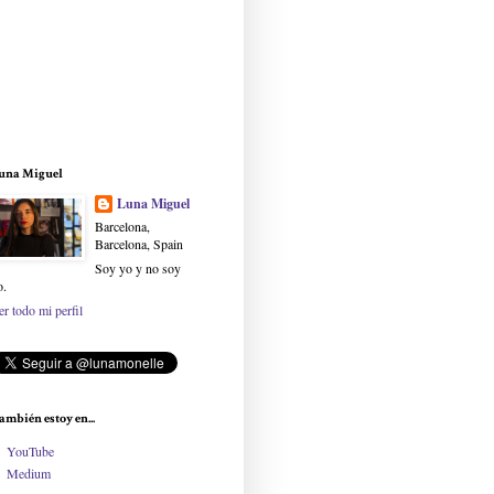
una Miguel
Luna Miguel
Barcelona,
Barcelona, Spain
Soy yo y no soy
o.
er todo mi perfil
ambién estoy en...
YouTube
Medium