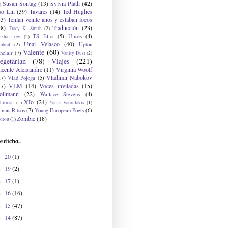
Susan Sontag
(13)
Sylvia Plath
(42)
)
ao Lin
(39)
Tavares
(14)
Ted Hughes
33)
Tenían veinte años y estaban locos
48)
Traducción
(23)
Tracy K. Smith
(2)
TS Eliot
(5)
Ulises
(4)
risha Low
(2)
Unai Velasco
(40)
Upton
mbral
(2)
Valente
(60)
nclair
(7)
Vanity Dust
(2)
egetarian
(78)
Viajes
(221)
icente Aleixandre
(11)
Virginia Woolf
27)
Vladimir Nabokov
Vlad Pojoga
(5)
17)
VLM
(14)
Voces invitadas
(15)
ollmann
(22)
Wallace Stevens
(4)
XIo
(24)
hitman
(1)
Yanis Varoufakis
(1)
nnis Ritsos
(7)
Young European Poets
(6)
Zombie
(18)
drou
(1)
e dicho...
20
(1)
►
19
(2)
►
17
(1)
►
16
(16)
►
15
(47)
►
14
(87)
►