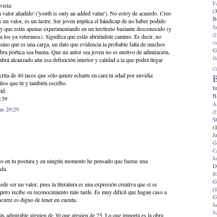
F
evista:
(3
n valor añadido' ('youth is only an added value'). No estoy de acuerdo. Creo
B
s un valor, es un lastre. Ser joven implica el hándicap de no haber podido
S
a y que estás apenas experimentando en un territorio bastante desconocido (y
(2
a los ya veteranos). Significa que estás abriéndote camino. Es decir, no
G
 sino que es una carga, un dato que evidencia la probable falta de muchos
G
bra poética sea buena. Que un autor sea joven no es motivo de admiración,
Hi
rá alcanzado aún esa definición interior y calidad a la que podrá llegar
Cl
rita de 40 tacos que sólo quiere echarte en cara tu edad por envidia
B
ños que tú y también escribo.
I
id.
B
:39
A
las 20:29
(2
S
(
J
G
C
J
o en tu postura y en ningún momento he pensado que fueras una
D
ada.
J
G
de ser un valor, pues la literatura es una expresión creativa que sí se
(1
a pero recibe su reconocimiento más tarde. Es muy difícil que hagan caso a
G
curre es digno de tener en cuenta.
J
V
s admirable alguien de 30 que alguien de 25. Lo que importa es la obra