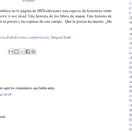
C
C
blica en la página de DVD ediciones una especie de historieta sobre
C
etry is not dead
. Una historia de los libros de mamá. Una historia de
(
de la poesía y las espinas de este cuerpo. Que la poesía ha muerto. ¿Ha
(6
(4
(6
www.dvdediciones.com/noticias_lmiguel.html
C
(9
C
L
(
D
D
D
(
c
a
io aquí los comentarios que había antes.
E
las 20:29
El
F
(5
M
E
com/
E
F
F