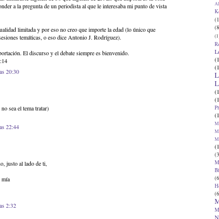
Al
nder a la pregunta de un periodista al que le interesaba mi punto de vista
K
(1
(8
ualidad limitada y por eso no creo que importe la edad (lo único que
(1
sesiones temáticas, o eso dice Antonio J. Rodríguez).
R
L
portación. El discurso y el debate siempre es bienvenido.
(
:14
(
las 20:30
L
L
(
(
P
no sea el tema tratar)
(
Ma
las 22:44
Ma
M
(
(3
M
 justo al lado de ti,
B
(6
e mía
H
(6
M
as 2:32
M
N