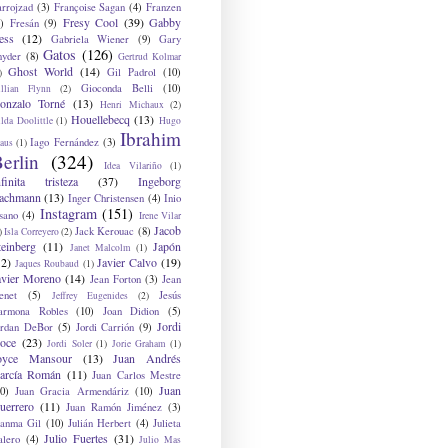
arrojzad
(3)
Françoise Sagan
(4)
Franzen
Fresy Cool
(39)
Gabby
)
Fresán
(9)
ess
(12)
Gabriela Wiener
(9)
Gary
Gatos
(126)
nyder
(8)
Gertrud Kolmar
Ghost World
(14)
Gil Padrol
(10)
)
Gioconda Belli
(10)
illian Flynn
(2)
onzalo Torné
(13)
Henri Michaux
(2)
Houellebecq
(13)
lda Doolittle
(1)
Hugo
Ibrahim
Iago Fernández
(3)
aus
(1)
erlin
(324)
Idea Vilariño
(1)
nfinita tristeza
(37)
Ingeborg
achmann
(13)
Inger Christensen
(4)
Inio
Instagram
(151)
sano
(4)
Irene Vilar
Jacob
Jack Kerouac
(8)
)
Isla Correyero
(2)
teinberg
(11)
Japón
Janet Malcolm
(1)
12)
Javier Calvo
(19)
Jaques Roubaud
(1)
avier Moreno
(14)
Jean Forton
(3)
Jean
enet
(5)
Jesús
Jeffrey Eugenides
(2)
armona Robles
(10)
Joan Didion
(5)
Jordi
ordan DeBor
(5)
Jordi Carrión
(9)
oce
(23)
Jordi Soler
(1)
Jorie Graham
(1)
oyce Mansour
(13)
Juan Andrés
arcía Román
(11)
Juan Carlos Mestre
Juan
0)
Juan Gracia Armendáriz
(10)
uerrero
(11)
Juan Ramón Jiménez
(3)
uanma Gil
(10)
Julián Herbert
(4)
Julieta
Julio Fuertes
(31)
alero
(4)
Julio Mas