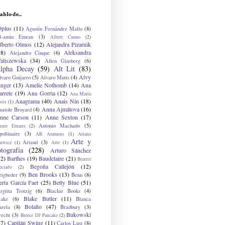
ablo de...
9plus
(11)
Agustín Fernández Mallo
(8)
l-amin Emran
(3)
Albert Camus
(2)
lberto Olmos
(12)
Alejandra Pizarnik
38)
Aleksandra
Alejandro Cinque
(6)
aliszewska
(34)
Allen Ginsberg
(6)
lpha Decay
(59)
Alt Lit
(83)
Alvy
lvaro Guijarro
(5)
Alvaro Mutis
(4)
inger
(13)
Amelie Nothomb
(14)
Ana
arrete
(19)
Ana Gorria
(12)
Ana María
Anagrama
(40)
Anais Nin
(18)
oix
(1)
Anna Ajmátova
(16)
natole Broyard
(4)
nne Carson
(11)
Anne Sexton
(17)
Antonio Machado
(5)
nnie Ernaux
(2)
ollinaire
(3)
AR Ammons
(1)
Ariana
Arte y
Artaud
(3)
arwicz
(1)
Arte
(1)
otografía
(228)
Arturo Sánchez
12)
Barthes
(19)
Baudelaire
(21)
Beatriz
Begoña Callejón
(12)
eciado
(2)
Ben Brooks
(13)
eigbeder
(9)
Benn
(8)
erta García Faet
(25)
Betty Blue
(51)
irgitta Trotzig
(6)
Blackie Books
(4)
Blake Butler
(11)
lake
(6)
Blanca
Bolaño
(47)
arela
(8)
Bradbury
(3)
Bukowski
recht
(3)
Breece DJ Pancake
(2)
37)
Capitán Swing
(11)
Carlos Lust
(8)