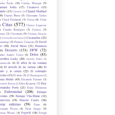
arlos Pardo
(10)
Carlota Moseguí
(9)
armen Jodra
(17)
Casanova
(13)
atulo
(13)
Chantal Maillard
Ceronetti
(1)
28)
Charles Burns
(5)
Christophe Tarkos
)
Chuck Palahniuk
(3)
Cioran
(8)
Cirlot
Citas
(577)
)
Clarice Lispector
)
Claudio Rodríguez
(3)
Coetzee
(5)
omer
(3)
Corcobado
(9)
Cristian Alcaraz
Cucarachas
(23)
)
Cristina Rivera Garza
(1)
David
ummings
(5)
Daniela Camacho
(5)
eo
(30)
David Meza
(31)
Denuncia
Desierto
(131)
DFW
(72)
36)
Dolor
(83)
idier Andrés Castro
(6)
orothea Lasky
(20)
Dorothy Parker
(2)
El arbol de mi ventana
ostoievski
(8)
34)
El arrecife de las sirenas
(46)
El
anto y la ceniza
(22)
El columpio
sesino
(13)
El dedo
(3)
El Dhammapada
(2)
lena Medel
(43)
Elisabeth Falomir
(3)
Eloy
Ellen Kennedy
(7)
izabeth Bishop
(2)
ernández Porta
(21)
Emily Dickinson
Enfermedad
(208)
Enrique
)
orales
(39)
Enrique Vila-Matas
(12)
ntrevista
(19)
Ernesto Castro
(36)
star enfermo
(59)
Fante
(8)
ernando Pessoa
(4)
Fleur Jaeggy
(9)
Fogwill
(18)
lorian Werner
(4)
Forugh