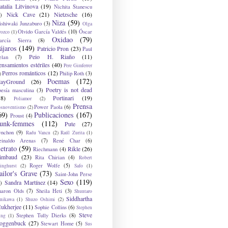
atalia Litvinova
(19)
Nichita Stanescu
Nick Cave
(21)
Nietzsche
(16)
)
Niza
(59)
ishiwaki Junzaburo
(3)
Olga
Olvido García Valdés
(10)
Óscar
rozco
(1)
Oxidao
(79)
arcía Sierra
(8)
ájaros
(149)
Patricio Pron
(23)
Paul
Peio H. Riaño
(11)
elan
(7)
ensamientos estériles
(40)
Pere Gimferrer
Perros románticos
(12)
Philip Roth
(3)
)
Poemas
(172)
layGround
(26)
Poetry is not dead
oesía masculina
(3)
38)
Portinari
(19)
Poliamor
(2)
Prensa
Power Paola
(6)
osnoventismo
(2)
69)
Publicaciones
(167)
Proust
(4)
unk-femmes
(112)
Pute
(27)
ynchon
(9)
Radu Vancu
(2)
Raúl Zurita
(1)
einaldo Arenas
(7)
René Char
(6)
etrato
(59)
Rikle
(26)
Riechmann
(4)
imbaud
(23)
Rita Chirian
(4)
Robert
Roger Wolfe
(5)
inghurst
(2)
Safo
(1)
ailor's Grave
(73)
Saint-John Perse
Sexo
(119)
Sandra Martínez
(14)
)
haron Olds
(7)
Sheila Heti
(3)
Shuntaro
Siddhartha
anikawa
(1)
Shuzo Oshimi
(2)
ukherjee
(11)
Sophie Collins
(6)
Stephen
Steve
Stephen Tully Dierks
(8)
ing
(1)
oggenbuck
(27)
Stewart Home
(5)
Sus