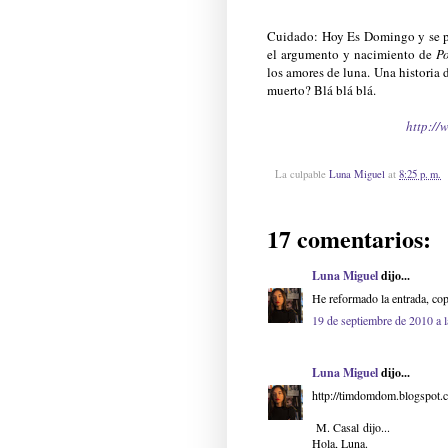
Cuidado: Hoy Es Domingo y se pu
el argumento y nacimiento de
Po
los amores de luna. Una historia 
muerto? Blá blá blá.
http://
La culpable
Luna Miguel
at
8:25 p. m.
17 comentarios:
Luna Miguel
dijo...
He reformado la entrada, cop
19 de septiembre de 2010 a 
Luna Miguel
dijo...
http://timdomdom.blogspot.
M. Casal dijo...
Hola, Luna.