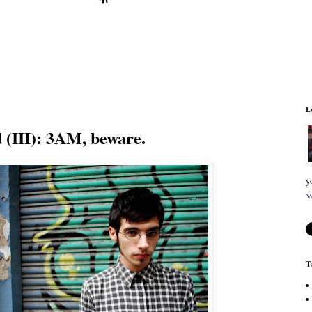
L
d (III): 3AM, beware.
y
V
T