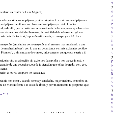
N
(7
N
mentario en contra de Luna Miguel.)
O
uedes escribir sobre pájaros, y ni tan siquiera tu visión sobre el pájaro es
G
P
esa el pájaro sino tú misma observando el pájaro y cuánto lo odias.
culpa de ello, que tan sólo eres una marioneta de las empresas que han visto
C
P
ntana de una probabilidad hermosa, la posibilidad de relanzar un género
rte de tu fantasía, sí, la poesía está muerta, su cuerpo yace frío hace
(2
P
ra mayorías (entiéndase como mayoría en el entorno más moderado a que
P
s de muchedumbres), con lo que no deberíamos ser más exigentes contigo
(
Picantes", y sin embargo lo somos, injustamente, aunque por suerte a ti,
P
(
lquier otro escritorcillo sin éxito nos da envidia y nos parece injusto y
P
cambio de una pequeña cuota de la atención que tú has logrado, pero eso,
P
emente.
R
ario, es obvio tampoco no verá la luz.
R
R
pecunia non olent", cuando serena y satisfecha, mujer madura, te tumbes en
Br
rte un Martini frente a la costa de Ibiza, y por un momento te preguntes qué
S
(5
as 7:13
S
T
M
K
R