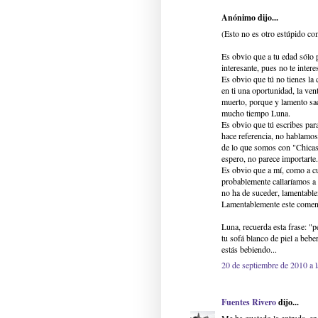
Anónimo dijo...
(Esto no es otro estúpido co
Es obvio que a tu edad sólo p
interesante, pues no te inter
Es obvio que tú no tienes la 
en ti una oportunidad, la ve
muerto, porque y lamento saca
mucho tiempo Luna.
Es obvio que tú escribes pa
hace referencia, no hablamo
de lo que somos con "Chicas 
espero, no parece importarte.
Es obvio que a mí, como a cua
probablemente callaríamos a 
no ha de suceder, lamentabl
Lamentablemente este coment
Luna, recuerda esta frase: "
tu sofá blanco de piel a bebe
estás bebiendo...
20 de septiembre de 2010 a l
Fuentes Rivero
dijo...