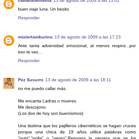
camaradeniebla
13 de agosto de 2009 a las 13:01
buen viaje luna. Un besito.
Responder
mistertamburino
13 de agosto de 2009 a las 17:23
Ante tanta adversidad emocional, al menos respira...por
eso te vas...
Responder
Pez Susurro
13 de agosto de 2009 a las 18:11
no me puedo callar más.
Me encanta Ladras o mueres.
Me descojono.
(Los dos de hoy son buenísimos)
Una lástima que los pajilleros cibernéticos se hagan cruces
porque una chica de 19 años utilice palabras como
"puta","polla" o "negro".Repugna la perrera que se ha