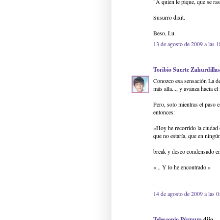
"A quien le pique, que se ra
Susurro dixit.
Beso, Lu.
13 de agosto de 2009 a las 1
Toribio Suerte Zahurdillas
Conozco esa sensación La de 
más alla..., y avanza hacia e
Pero, solo mientras el paso e
entonces:
»Hoy he recorrido la ciudad
que no estaría, que en ningú
break y deseo condensado en
«... Y lo he encontrado.»
.
14 de agosto de 2009 a las 0
Telescopio Púrpura
dijo...