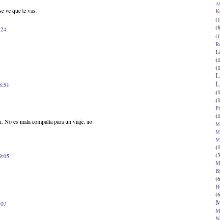
Al
se ve que te vas.
K
(1
(8
:24
(1
R
L
(
(
L
L
8:51
(
(
P
(
. No es mala compalía para un viaje, no.
Ma
Ma
M
(
(3
9:05
M
B
(6
H
(6
M
:07
M
N