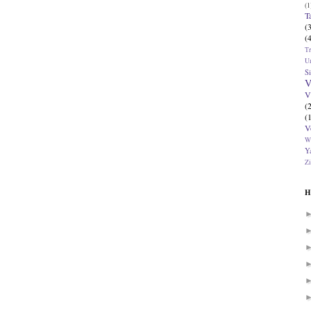
(1
T
(
(
T
U
Si
V
V
(
(
V
W
Ya
Zi
H