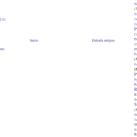
N
(7
N
2:51
O
G
P
C
P
Inicio
Entrada antigua
(2
om)
P
P
(
P
(
P
P
R
R
R
Br
S
(5
S
T
M
K
R