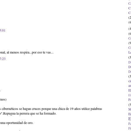
C
C
C
(
(6
(4
3:01
(6
C
(9
C
L
al, al menos respira...por eso te vas...
(
7:23
D
D
D
(
c
a
.
E
El
imos)
F
(5
s cibernéticos se hagan cruces porque una chica de 19 años utilice palabras
M
o".Repugna la perrera que se ha formado.
E
E
s una oportunidad de oro.
F
F