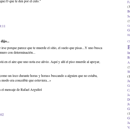
sque.O que le den por el culo."
F
(3
B
S
(2
8:11
G
G
Hi
dijo...
Cl
B
irse porque parece que te muerde el sitio, el suelo que pisas...Y uno busca
l muro con determinación...
I
B
stá en el aire que uno nota ese alivio. Aquí y allí el piso muerde al apoyar,
A
(2
S
 como un loco durante horas y horass buscando a alguien que no estaba,
(
n modo era conceible que estuviera...»
J
G
 el mensaje de Rafael Argullol
C
J
D
J
G
(1
:02
G
J
V