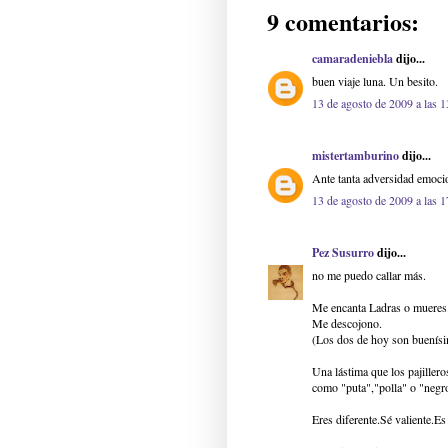
9 comentarios:
camaradeniebla
dijo...
buen viaje luna. Un besito.
13 de agosto de 2009 a las 1
mistertamburino
dijo...
Ante tanta adversidad emocion
13 de agosto de 2009 a las 1
Pez Susurro
dijo...
no me puedo callar más.
Me encanta Ladras o mueres
Me descojono.
(Los dos de hoy son buenís
Una lástima que los pajillero
como "puta","polla" o "negr
Eres diferente.Sé valiente.E