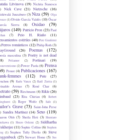
atalia Litvinova
(19)
Nichita Stanescu
Nick Cave
(21)
Nietzsche
(16)
)
Niza
(59)
ishiwaki Junzaburo
(3)
Olga
Olvido García Valdés
(10)
Óscar
rozco
(1)
Oxidao
(79)
arcía Sierra
(8)
ájaros
(149)
Patricio Pron
(23)
Paul
Peio H. Riaño
(11)
elan
(7)
ensamientos estériles
(40)
Pere Gimferrer
Perros románticos
(12)
Philip Roth
(3)
)
Poemas
(172)
layGround
(26)
Poetry is not dead
oesía masculina
(3)
38)
Portinari
(19)
Poliamor
(2)
Prensa
Power Paola
(6)
osnoventismo
(2)
69)
Publicaciones
(167)
Proust
(4)
unk-femmes
(112)
Pute
(27)
ynchon
(9)
Radu Vancu
(2)
Raúl Zurita
(1)
einaldo Arenas
(7)
René Char
(6)
etrato
(59)
Rikle
(26)
Riechmann
(4)
imbaud
(23)
Rita Chirian
(4)
Robert
Roger Wolfe
(5)
inghurst
(2)
Safo
(1)
ailor's Grave
(73)
Saint-John Perse
Sexo
(119)
Sandra Martínez
(14)
)
haron Olds
(7)
Sheila Heti
(3)
Shuntaro
Siddhartha
anikawa
(1)
Shuzo Oshimi
(2)
ukherjee
(11)
Sophie Collins
(6)
Stephen
Steve
Stephen Tully Dierks
(8)
ing
(1)
oggenbuck
(27)
Stewart Home
(5)
Sus