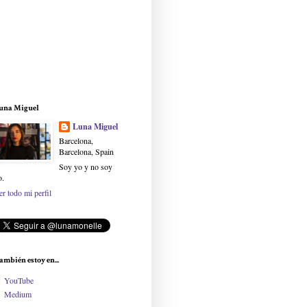
una Miguel
Luna Miguel
Barcelona,
Barcelona, Spain
Soy yo y no soy
o.
er todo mi perfil
ambién estoy en...
YouTube
Medium