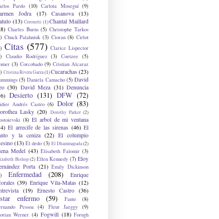
arlos Pardo
(10)
Carlota Moseguí
(9)
armen Jodra
(17)
Casanova
(13)
atulo
(13)
Chantal Maillard
Ceronetti
(1)
28)
Charles Burns
(5)
Christophe Tarkos
)
Chuck Palahniuk
(3)
Cioran
(8)
Cirlot
Citas
(577)
)
Clarice Lispector
)
Claudio Rodríguez
(3)
Coetzee
(5)
omer
(3)
Corcobado
(9)
Cristian Alcaraz
Cucarachas
(23)
)
Cristina Rivera Garza
(1)
David
ummings
(5)
Daniela Camacho
(5)
eo
(30)
David Meza
(31)
Denuncia
Desierto
(131)
DFW
(72)
36)
Dolor
(83)
idier Andrés Castro
(6)
orothea Lasky
(20)
Dorothy Parker
(2)
El arbol de mi ventana
ostoievski
(8)
34)
El arrecife de las sirenas
(46)
El
anto y la ceniza
(22)
El columpio
sesino
(13)
El dedo
(3)
El Dhammapada
(2)
lena Medel
(43)
Elisabeth Falomir
(3)
Eloy
Ellen Kennedy
(7)
izabeth Bishop
(2)
ernández Porta
(21)
Emily Dickinson
Enfermedad
(208)
Enrique
)
orales
(39)
Enrique Vila-Matas
(12)
ntrevista
(19)
Ernesto Castro
(36)
star enfermo
(59)
Fante
(8)
ernando Pessoa
(4)
Fleur Jaeggy
(9)
Fogwill
(18)
lorian Werner
(4)
Forugh