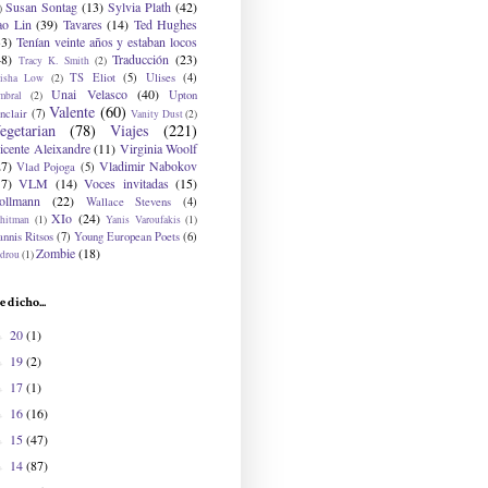
Susan Sontag
(13)
Sylvia Plath
(42)
)
ao Lin
(39)
Tavares
(14)
Ted Hughes
33)
Tenían veinte años y estaban locos
48)
Traducción
(23)
Tracy K. Smith
(2)
TS Eliot
(5)
Ulises
(4)
risha Low
(2)
Unai Velasco
(40)
Upton
mbral
(2)
Valente
(60)
nclair
(7)
Vanity Dust
(2)
egetarian
(78)
Viajes
(221)
icente Aleixandre
(11)
Virginia Woolf
27)
Vladimir Nabokov
Vlad Pojoga
(5)
17)
VLM
(14)
Voces invitadas
(15)
ollmann
(22)
Wallace Stevens
(4)
XIo
(24)
hitman
(1)
Yanis Varoufakis
(1)
nnis Ritsos
(7)
Young European Poets
(6)
Zombie
(18)
drou
(1)
e dicho...
20
(1)
►
19
(2)
►
17
(1)
►
16
(16)
►
15
(47)
►
14
(87)
►