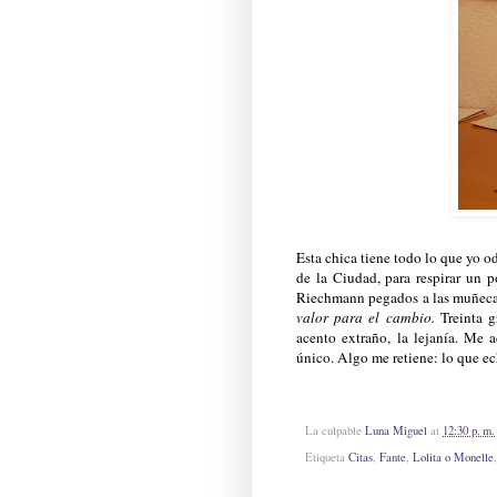
Esta chica tiene todo lo que yo o
de la Ciudad, para respirar un p
Riechmann pegados a las muñec
valor para el cambio.
Treinta g
acento extraño, la lejanía. Me 
único. Algo me retiene: lo que e
La culpable
Luna Miguel
at
12:30 p. m.
Etiqueta
Citas
,
Fante
,
Lolita o Monelle