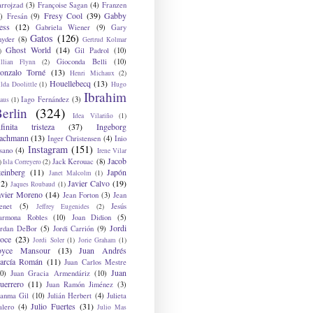
arrojzad
(3)
Françoise Sagan
(4)
Franzen
Fresy Cool
(39)
Gabby
)
Fresán
(9)
ess
(12)
Gabriela Wiener
(9)
Gary
Gatos
(126)
nyder
(8)
Gertrud Kolmar
Ghost World
(14)
Gil Padrol
(10)
)
Gioconda Belli
(10)
illian Flynn
(2)
onzalo Torné
(13)
Henri Michaux
(2)
Houellebecq
(13)
lda Doolittle
(1)
Hugo
Ibrahim
Iago Fernández
(3)
aus
(1)
erlin
(324)
Idea Vilariño
(1)
nfinita tristeza
(37)
Ingeborg
achmann
(13)
Inger Christensen
(4)
Inio
Instagram
(151)
sano
(4)
Irene Vilar
Jacob
Jack Kerouac
(8)
)
Isla Correyero
(2)
teinberg
(11)
Japón
Janet Malcolm
(1)
12)
Javier Calvo
(19)
Jaques Roubaud
(1)
avier Moreno
(14)
Jean Forton
(3)
Jean
enet
(5)
Jesús
Jeffrey Eugenides
(2)
armona Robles
(10)
Joan Didion
(5)
Jordi
ordan DeBor
(5)
Jordi Carrión
(9)
oce
(23)
Jordi Soler
(1)
Jorie Graham
(1)
oyce Mansour
(13)
Juan Andrés
arcía Román
(11)
Juan Carlos Mestre
Juan
0)
Juan Gracia Armendáriz
(10)
uerrero
(11)
Juan Ramón Jiménez
(3)
uanma Gil
(10)
Julián Herbert
(4)
Julieta
Julio Fuertes
(31)
alero
(4)
Julio Mas