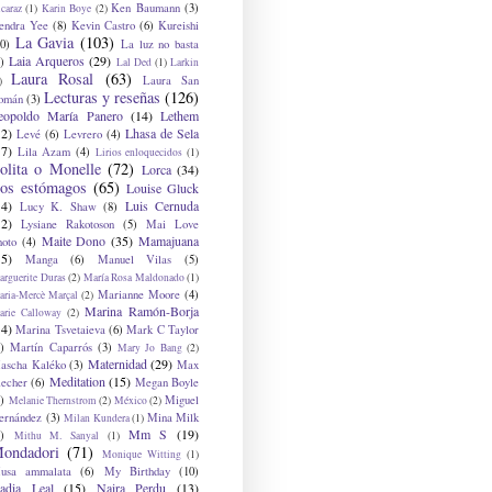
Ken Baumann
(3)
caraz
(1)
Karin Boye
(2)
endra Yee
(8)
Kevin Castro
(6)
Kureishi
La Gavia
(103)
0)
La luz no basta
Laia Arqueros
(29)
)
Lal Ded
(1)
Larkin
Laura Rosal
(63)
Laura San
)
Lecturas y reseñas
(126)
omán
(3)
eopoldo María Panero
(14)
Lethem
12)
Lhasa de Sela
Levé
(6)
Levrero
(4)
17)
Lila Azam
(4)
Lirios enloquecidos
(1)
olita o Monelle
(72)
Lorca
(34)
os estómagos
(65)
Louise Gluck
14)
Luis Cernuda
Lucy K. Shaw
(8)
12)
Lysiane Rakotoson
(5)
Mai Love
Maite Dono
(35)
Mamajuana
hoto
(4)
15)
Manga
(6)
Manuel Vilas
(5)
rguerite Duras
(2)
María Rosa Maldonado
(1)
Marianne Moore
(4)
ria-Mercè Marçal
(2)
Marina Ramón-Borja
arie Calloway
(2)
14)
Marina Tsvetaieva
(6)
Mark C Taylor
)
Martín Caparrós
(3)
Mary Jo Bang
(2)
Maternidad
(29)
ascha Kaléko
(3)
Max
Meditation
(15)
lecher
(6)
Megan Boyle
)
Miguel
Melanie Thernstrom
(2)
México
(2)
ernández
(3)
Mina Milk
Milan Kundera
(1)
Mm S
(19)
)
Mithu M. Sanyal
(1)
ondadori
(71)
Monique Witting
(1)
usa ammalata
(6)
My Birthday
(10)
adia Leal
(15)
Naira Perdu
(13)