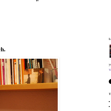
L
h.
y
V
T