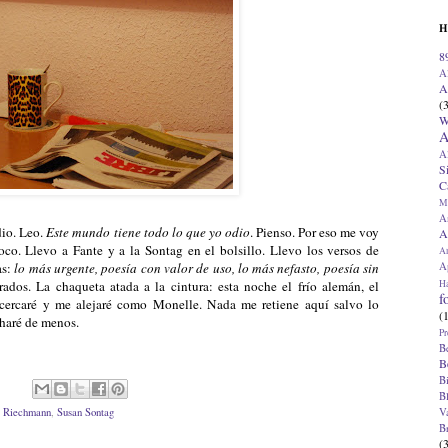
H
8
A
A
(
W
A
A
S
C
M
A
dio. Leo.
Este mundo tiene todo lo que yo odio
. Pienso. Por eso me voy
A
oco. Llevo a Fante y a la Sontag en el bolsillo. Llevo los versos de
A
Ap
as:
lo más urgente, poesía con valor de uso, lo más nefasto, poesía sin
H
rados. La chaqueta atada a la cintura: esta noche el frío alemán, el
f
acercaré y me alejaré como Monelle. Nada me retiene aquí salvo lo
(
charé de menos.
Pr
B
B
B
B
V
,
Riechmann
,
Susan Sontag
B
(