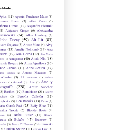
ablo de...
9plus
(11)
Agustín Fernández Mallo
(8)
l-amin Emran
(3)
Albert Camus
(2)
lberto Olmos
(12)
Alejandra Pizarnik
38)
Aleksandra
Alejandro Cinque
(6)
aliszewska
(34)
Allen Ginsberg
(6)
lpha Decay
(59)
Alt Lit
(83)
Alvy
lvaro Guijarro
(5)
Alvaro Mutis
(4)
inger
(13)
Amelie Nothomb
(14)
Ana
arrete
(19)
Ana Gorria
(12)
Ana María
Anagrama
(40)
Anais Nin
(18)
oix
(1)
Anna Ajmátova
(16)
natole Broyard
(4)
nne Carson
(11)
Anne Sexton
(17)
Antonio Machado
(5)
nnie Ernaux
(2)
ollinaire
(3)
AR Ammons
(1)
Ariana
Arte y
Artaud
(3)
arwicz
(1)
Arte
(1)
otografía
(228)
Arturo Sánchez
12)
Barthes
(19)
Baudelaire
(21)
Beatriz
Begoña Callejón
(12)
eciado
(2)
Ben Brooks
(13)
eigbeder
(9)
Benn
(8)
erta García Faet
(25)
Betty Blue
(51)
irgitta Trotzig
(6)
Blackie Books
(4)
Blake Butler
(11)
lake
(6)
Blanca
Bolaño
(47)
arela
(8)
Bradbury
(3)
Bukowski
recht
(3)
Breece DJ Pancake
(2)
37)
Capitán Swing
(11)
Carlos Lust
(8)