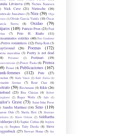
atalia Litvinova
(19)
Nichita Stanescu
Nick Cave
(21)
Nietzsche
(16)
)
Niza
(59)
ishiwaki Junzaburo
(3)
Olga
Olvido García Valdés
(10)
Óscar
rozco
(1)
Oxidao
(79)
arcía Sierra
(8)
ájaros
(149)
Patricio Pron
(23)
Paul
Peio H. Riaño
(11)
elan
(7)
ensamientos estériles
(40)
Pere Gimferrer
Perros románticos
(12)
Philip Roth
(3)
)
Poemas
(172)
layGround
(26)
Poetry is not dead
oesía masculina
(3)
38)
Portinari
(19)
Poliamor
(2)
Prensa
Power Paola
(6)
osnoventismo
(2)
69)
Publicaciones
(167)
Proust
(4)
unk-femmes
(112)
Pute
(27)
ynchon
(9)
Radu Vancu
(2)
Raúl Zurita
(1)
einaldo Arenas
(7)
René Char
(6)
etrato
(59)
Rikle
(26)
Riechmann
(4)
imbaud
(23)
Rita Chirian
(4)
Robert
Roger Wolfe
(5)
inghurst
(2)
Safo
(1)
ailor's Grave
(73)
Saint-John Perse
Sexo
(119)
Sandra Martínez
(14)
)
haron Olds
(7)
Sheila Heti
(3)
Shuntaro
Siddhartha
anikawa
(1)
Shuzo Oshimi
(2)
ukherjee
(11)
Sophie Collins
(6)
Stephen
Steve
Stephen Tully Dierks
(8)
ing
(1)
oggenbuck
(27)
Stewart Home
(5)
Sus