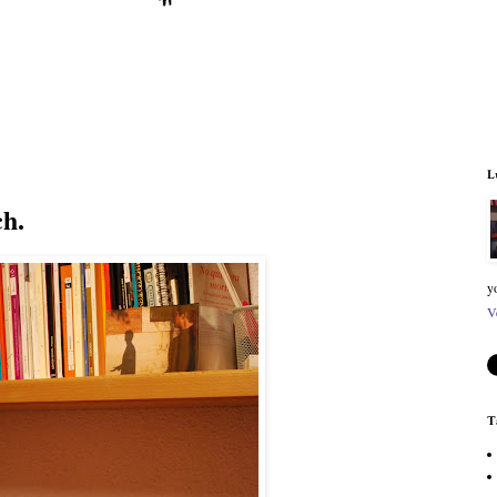
L
h.
y
V
T