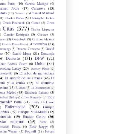
arlos Pardo
(10)
Carlota Moseguí
(9)
armen Jodra
(17)
Casanova
(13)
atulo
(13)
Chantal Maillard
Ceronetti
(1)
28)
Charles Burns
(5)
Christophe Tarkos
)
Chuck Palahniuk
(3)
Cioran
(8)
Cirlot
Citas
(577)
)
Clarice Lispector
)
Claudio Rodríguez
(3)
Coetzee
(5)
omer
(3)
Corcobado
(9)
Cristian Alcaraz
Cucarachas
(23)
)
Cristina Rivera Garza
(1)
David
ummings
(5)
Daniela Camacho
(5)
eo
(30)
David Meza
(31)
Denuncia
Desierto
(131)
DFW
(72)
36)
Dolor
(83)
idier Andrés Castro
(6)
orothea Lasky
(20)
Dorothy Parker
(2)
El arbol de mi ventana
ostoievski
(8)
34)
El arrecife de las sirenas
(46)
El
anto y la ceniza
(22)
El columpio
sesino
(13)
El dedo
(3)
El Dhammapada
(2)
lena Medel
(43)
Elisabeth Falomir
(3)
Eloy
Ellen Kennedy
(7)
izabeth Bishop
(2)
ernández Porta
(21)
Emily Dickinson
Enfermedad
(208)
Enrique
)
orales
(39)
Enrique Vila-Matas
(12)
ntrevista
(19)
Ernesto Castro
(36)
star enfermo
(59)
Fante
(8)
ernando Pessoa
(4)
Fleur Jaeggy
(9)
Fogwill
(18)
lorian Werner
(4)
Forugh