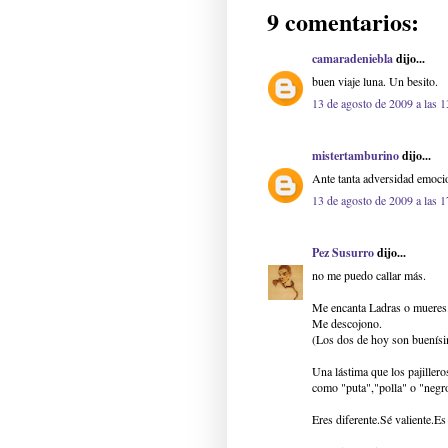
9 comentarios:
camaradeniebla
dijo...
buen viaje luna. Un besito.
13 de agosto de 2009 a las 1
mistertamburino
dijo...
Ante tanta adversidad emocion
13 de agosto de 2009 a las 1
Pez Susurro
dijo...
no me puedo callar más.
Me encanta Ladras o mueres
Me descojono.
(Los dos de hoy son buenís
Una lástima que los pajillero
como "puta","polla" o "negr
Eres diferente.Sé valiente.E