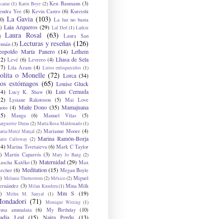
Ken Baumann
(3)
caraz
(1)
Karin Boye
(2)
endra Yee
(8)
Kevin Castro
(6)
Kureishi
La Gavia
(103)
0)
La luz no basta
Laia Arqueros
(29)
)
Lal Ded
(1)
Larkin
Laura Rosal
(63)
Laura San
)
Lecturas y reseñas
(126)
omán
(3)
eopoldo María Panero
(14)
Lethem
12)
Lhasa de Sela
Levé
(6)
Levrero
(4)
17)
Lila Azam
(4)
Lirios enloquecidos
(1)
olita o Monelle
(72)
Lorca
(34)
os estómagos
(65)
Louise Gluck
14)
Luis Cernuda
Lucy K. Shaw
(8)
12)
Lysiane Rakotoson
(5)
Mai Love
Maite Dono
(35)
Mamajuana
hoto
(4)
15)
Manga
(6)
Manuel Vilas
(5)
rguerite Duras
(2)
María Rosa Maldonado
(1)
Marianne Moore
(4)
ria-Mercè Marçal
(2)
Marina Ramón-Borja
arie Calloway
(2)
14)
Marina Tsvetaieva
(6)
Mark C Taylor
)
Martín Caparrós
(3)
Mary Jo Bang
(2)
Maternidad
(29)
ascha Kaléko
(3)
Max
Meditation
(15)
lecher
(6)
Megan Boyle
)
Miguel
Melanie Thernstrom
(2)
México
(2)
ernández
(3)
Mina Milk
Milan Kundera
(1)
Mm S
(19)
)
Mithu M. Sanyal
(1)
ondadori
(71)
Monique Witting
(1)
usa ammalata
(6)
My Birthday
(10)
adia Leal
(15)
Naira Perdu
(13)