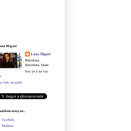
una Miguel
Luna Miguel
Barcelona,
Barcelona, Spain
Soy yo y no soy
o.
er todo mi perfil
ambién estoy en...
YouTube
Medium