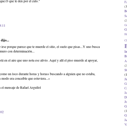
sque.O que le den por el culo."
F
(3
B
S
(2
8:11
G
G
Hi
dijo...
Cl
B
irse porque parece que te muerde el sitio, el suelo que pisas...Y uno busca
l muro con determinación...
I
B
stá en el aire que uno nota ese alivio. Aquí y allí el piso muerde al apoyar,
A
(2
S
 como un loco durante horas y horass buscando a alguien que no estaba,
(
n modo era conceible que estuviera...»
J
G
 el mensaje de Rafael Argullol
C
J
D
J
G
(1
:02
G
J
V