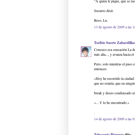
"A quien le pique, que se ra
Susurro dixit.
Beso, Lu.
13 de agosto de 2009 a las 1
Toribio Suerte Zahurdillas
Conozco esa sensación La de 
más alla..., y avanza hacia e
Pero, solo mientras el paso e
entonces:
»Hoy he recorrido la ciudad
que no estaría, que en ningú
break y deseo condensado en
«... Y lo he encontrado.»
.
14 de agosto de 2009 a las 0
Telescopio Púrpura
dijo...