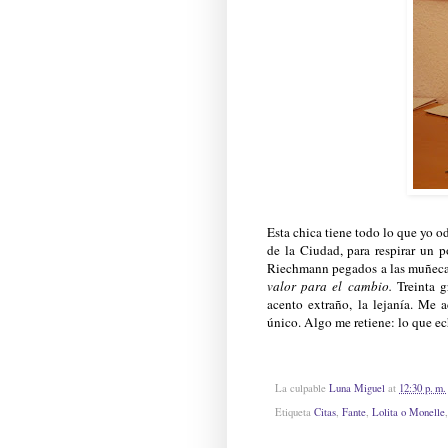
Esta chica tiene todo lo que yo o
de la Ciudad, para respirar un p
Riechmann pegados a las muñec
valor para el cambio.
Treinta g
acento extraño, la lejanía. Me 
único. Algo me retiene: lo que e
La culpable
Luna Miguel
at
12:30 p. m.
Etiqueta
Citas
,
Fante
,
Lolita o Monelle