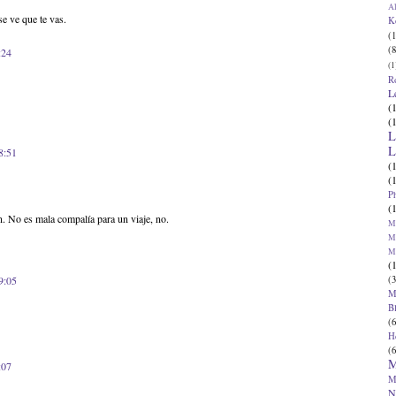
Al
se ve que te vas.
K
(1
(8
:24
(1
R
L
(
(
L
L
8:51
(
(
P
(
. No es mala compalía para un viaje, no.
Ma
Ma
M
(
(3
9:05
M
B
(6
H
(6
M
:07
M
N