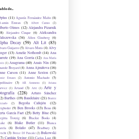
ablo de...
9plus
(11)
Agustín Fernández Mallo
(8)
l-amin Emran
(3)
Albert Camus
(2)
lberto Olmos
(12)
Alejandra Pizarnik
38)
Aleksandra
Alejandro Cinque
(6)
aliszewska
(34)
Allen Ginsberg
(6)
lpha Decay
(59)
Alt Lit
(83)
Alvy
lvaro Guijarro
(5)
Alvaro Mutis
(4)
inger
(13)
Amelie Nothomb
(14)
Ana
arrete
(19)
Ana Gorria
(12)
Ana María
Anagrama
(40)
Anais Nin
(18)
oix
(1)
Anna Ajmátova
(16)
natole Broyard
(4)
nne Carson
(11)
Anne Sexton
(17)
Antonio Machado
(5)
nnie Ernaux
(2)
ollinaire
(3)
AR Ammons
(1)
Ariana
Arte y
Artaud
(3)
arwicz
(1)
Arte
(1)
otografía
(228)
Arturo Sánchez
12)
Barthes
(19)
Baudelaire
(21)
Beatriz
Begoña Callejón
(12)
eciado
(2)
Ben Brooks
(13)
eigbeder
(9)
Benn
(8)
erta García Faet
(25)
Betty Blue
(51)
irgitta Trotzig
(6)
Blackie Books
(4)
Blake Butler
(11)
lake
(6)
Blanca
Bolaño
(47)
arela
(8)
Bradbury
(3)
Bukowski
recht
(3)
Breece DJ Pancake
(2)
37)
Capitán Swing
(11)
Carlos Lust
(8)