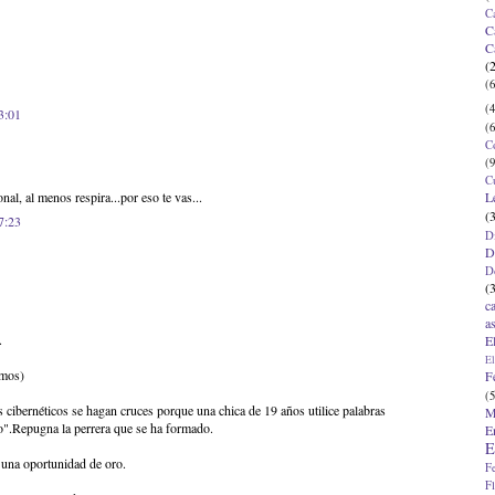
C
C
C
(
(6
(4
3:01
(6
C
(9
C
L
al, al menos respira...por eso te vas...
(
7:23
D
D
D
(
c
a
.
E
El
imos)
F
(5
s cibernéticos se hagan cruces porque una chica de 19 años utilice palabras
M
o".Repugna la perrera que se ha formado.
E
E
s una oportunidad de oro.
F
F