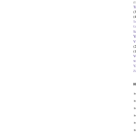
(1
T
(
(
T
U
Si
V
V
(
(
V
W
Ya
Zi
H