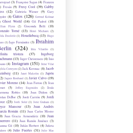
arrojzad
(3)
Françoise Sagan
(4)
Franzen
Fresy Cool
(39)
Gabby
)
Fresán
(9)
ess
(12)
Gabriela Wiener
(9)
Gary
Gatos
(126)
nyder
(8)
Gertrud Kolmar
Ghost World
(14)
Gil Padrol
(10)
)
Gioconda Belli
(10)
illian Flynn
(2)
onzalo Torné
(13)
Henri Michaux
(2)
Houellebecq
(13)
lda Doolittle
(1)
Hugo
Ibrahim
Iago Fernández
(3)
aus
(1)
erlin
(324)
Idea Vilariño
(1)
nfinita tristeza
(37)
Ingeborg
achmann
(13)
Inger Christensen
(4)
Inio
Instagram
(151)
sano
(4)
Irene Vilar
Jacob
Jack Kerouac
(8)
)
Isla Correyero
(2)
teinberg
(11)
Japón
Janet Malcolm
(1)
12)
Javier Calvo
(19)
Jaques Roubaud
(1)
avier Moreno
(14)
Jean Forton
(3)
Jean
enet
(5)
Jesús
Jeffrey Eugenides
(2)
armona Robles
(10)
Joan Didion
(5)
Jordi
ordan DeBor
(5)
Jordi Carrión
(9)
oce
(23)
Jordi Soler
(1)
Jorie Graham
(1)
oyce Mansour
(13)
Juan Andrés
arcía Román
(11)
Juan Carlos Mestre
Juan
0)
Juan Gracia Armendáriz
(10)
uerrero
(11)
Juan Ramón Jiménez
(3)
uanma Gil
(10)
Julián Herbert
(4)
Julieta
Julio Fuertes
(31)
alero
(4)
Julio Mas