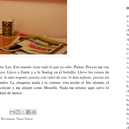
H
8
A
A
(
W
A
A
S
C
M
A
dio. Leo.
Este mundo tiene todo lo que yo odio
. Pienso. Por eso me voy
A
oco. Llevo a Fante y a la Sontag en el bolsillo. Llevo los versos de
A
Ap
as:
lo más urgente, poesía con valor de uso, lo más nefasto, poesía sin
H
rados. La chaqueta atada a la cintura: esta noche el frío alemán, el
f
acercaré y me alejaré como Monelle. Nada me retiene aquí salvo lo
(
charé de menos.
Pr
B
B
B
B
V
,
Riechmann
,
Susan Sontag
B
(