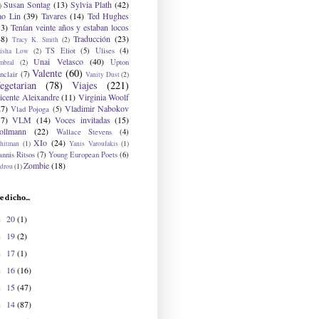
Susan Sontag
(13)
Sylvia Plath
(42)
)
ao Lin
(39)
Tavares
(14)
Ted Hughes
33)
Tenían veinte años y estaban locos
48)
Traducción
(23)
Tracy K. Smith
(2)
TS Eliot
(5)
Ulises
(4)
risha Low
(2)
Unai Velasco
(40)
Upton
mbral
(2)
Valente
(60)
nclair
(7)
Vanity Dust
(2)
egetarian
(78)
Viajes
(221)
icente Aleixandre
(11)
Virginia Woolf
27)
Vladimir Nabokov
Vlad Pojoga
(5)
17)
VLM
(14)
Voces invitadas
(15)
ollmann
(22)
Wallace Stevens
(4)
XIo
(24)
hitman
(1)
Yanis Varoufakis
(1)
nnis Ritsos
(7)
Young European Poets
(6)
Zombie
(18)
drou
(1)
e dicho...
20
(1)
►
19
(2)
►
17
(1)
►
16
(16)
►
15
(47)
►
14
(87)
►