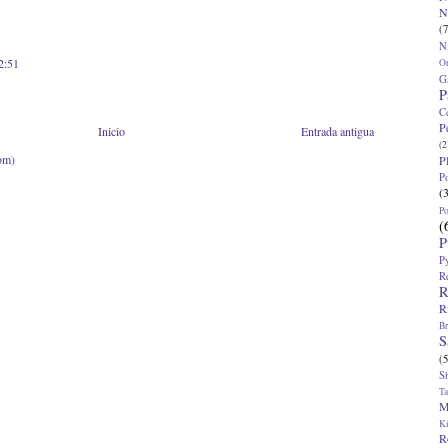
N
(7
N
2:51
O
G
P
C
P
Inicio
Entrada antigua
(2
om)
P
P
(
P
(
P
P
R
R
R
Br
S
(5
S
T
M
K
R