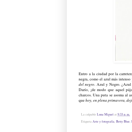
Entro a la ciudad por la carreter
negra, como el azul más intenso
del negro
. Azul y Negro. ¿Azul
Darío, ¡de modo que aquel pája
charcos. Una puta se asoma al as
que
hoy, en plena primavera, dej
La culpable
Luna Miguel
at
9:33 p. m.
Etiqueta
Arte y fotografía
,
Betty Blue
,