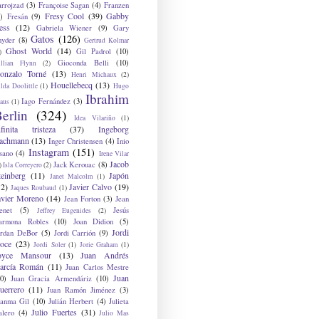
arrojzad
(3)
Françoise Sagan
(4)
Franzen
Fresy Cool
(39)
Gabby
)
Fresán
(9)
ess
(12)
Gabriela Wiener
(9)
Gary
Gatos
(126)
nyder
(8)
Gertrud Kolmar
Ghost World
(14)
Gil Padrol
(10)
)
Gioconda Belli
(10)
illian Flynn
(2)
onzalo Torné
(13)
Henri Michaux
(2)
Houellebecq
(13)
lda Doolittle
(1)
Hugo
Ibrahim
Iago Fernández
(3)
aus
(1)
erlin
(324)
Idea Vilariño
(1)
nfinita tristeza
(37)
Ingeborg
achmann
(13)
Inger Christensen
(4)
Inio
Instagram
(151)
sano
(4)
Irene Vilar
Jacob
Jack Kerouac
(8)
)
Isla Correyero
(2)
teinberg
(11)
Japón
Janet Malcolm
(1)
12)
Javier Calvo
(19)
Jaques Roubaud
(1)
avier Moreno
(14)
Jean Forton
(3)
Jean
enet
(5)
Jesús
Jeffrey Eugenides
(2)
armona Robles
(10)
Joan Didion
(5)
Jordi
ordan DeBor
(5)
Jordi Carrión
(9)
oce
(23)
Jordi Soler
(1)
Jorie Graham
(1)
oyce Mansour
(13)
Juan Andrés
arcía Román
(11)
Juan Carlos Mestre
Juan
0)
Juan Gracia Armendáriz
(10)
uerrero
(11)
Juan Ramón Jiménez
(3)
uanma Gil
(10)
Julián Herbert
(4)
Julieta
Julio Fuertes
(31)
alero
(4)
Julio Mas