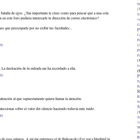
N
(7
batalla de egos. ¿Tan importante te crees como para pensar que a una sola
N
n en este foro pudiera interesarle tu dirección de correo electrónico?
O
G
nes que preocuparte por no exibir tus facultades...
P
C
P
50
(2
P
P
(
P
. La ilustración de tu entrada me ha recordado a ella.
(
20
P
P
R
R
R
 atención al que supuestamente quiera llamar la atención.
Br
S
eccionar sobre el valor del silencio haciendo todavía más ruido.
(5
40
S
T
M
K
R
 de esos pájaros. A mí me enternece el de Bukowski (I've got a bluebird in