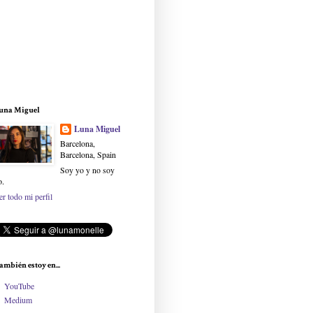
una Miguel
Luna Miguel
Barcelona,
Barcelona, Spain
Soy yo y no soy
o.
er todo mi perfil
ambién estoy en...
YouTube
Medium