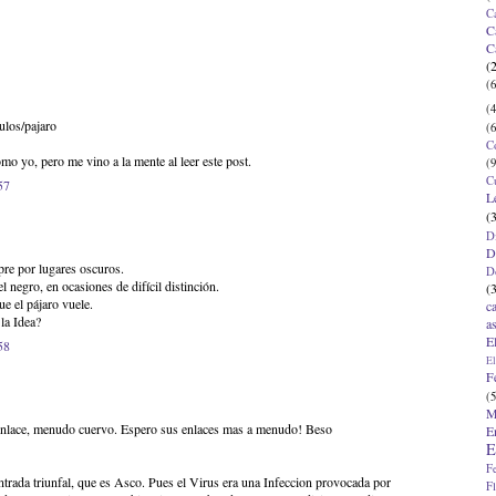
C
C
C
(
(6
(4
culos/pajaro
(6
C
omo yo, pero me vino a la mente al leer este post.
(9
C
57
L
(
D
D
pre por lugares oscuros.
D
l negro, en ocasiones de difícil distinción.
(
ue el pájaro vuele.
c
la Idea?
a
E
58
El
F
(5
M
 enlace, menudo cuervo. Espero sus enlaces mas a menudo! Beso
E
E
F
trada triunfal, que es Asco. Pues el Virus era una Infeccion provocada por
F