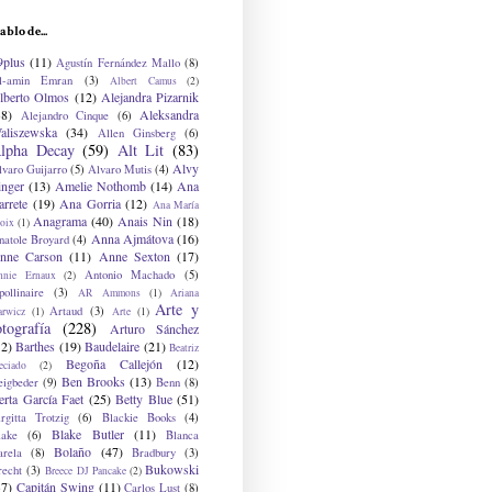
ablo de...
9plus
(11)
Agustín Fernández Mallo
(8)
l-amin Emran
(3)
Albert Camus
(2)
lberto Olmos
(12)
Alejandra Pizarnik
38)
Aleksandra
Alejandro Cinque
(6)
aliszewska
(34)
Allen Ginsberg
(6)
lpha Decay
(59)
Alt Lit
(83)
Alvy
lvaro Guijarro
(5)
Alvaro Mutis
(4)
inger
(13)
Amelie Nothomb
(14)
Ana
arrete
(19)
Ana Gorria
(12)
Ana María
Anagrama
(40)
Anais Nin
(18)
oix
(1)
Anna Ajmátova
(16)
natole Broyard
(4)
nne Carson
(11)
Anne Sexton
(17)
Antonio Machado
(5)
nnie Ernaux
(2)
ollinaire
(3)
AR Ammons
(1)
Ariana
Arte y
Artaud
(3)
arwicz
(1)
Arte
(1)
otografía
(228)
Arturo Sánchez
12)
Barthes
(19)
Baudelaire
(21)
Beatriz
Begoña Callejón
(12)
eciado
(2)
Ben Brooks
(13)
eigbeder
(9)
Benn
(8)
erta García Faet
(25)
Betty Blue
(51)
irgitta Trotzig
(6)
Blackie Books
(4)
Blake Butler
(11)
lake
(6)
Blanca
Bolaño
(47)
arela
(8)
Bradbury
(3)
Bukowski
recht
(3)
Breece DJ Pancake
(2)
37)
Capitán Swing
(11)
Carlos Lust
(8)