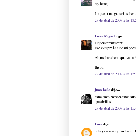
my heart)
Lo que sí me gustaria saber es
29 de abril de 2009 a las 13:
Luna Miguel
dijo...
Liquemmmmmmm!
Ese siempre ha sido mi poem
Ah,me han dicho que vas a A
Bisou.
29 de abril de 2009 a las 15:
juan bello
dijo...
entre tanto entretenemos nue
"palabrillas"
29 de abril de 2009 a las 15:
Lara
dijo...
tinta y corazón y mucho vuel