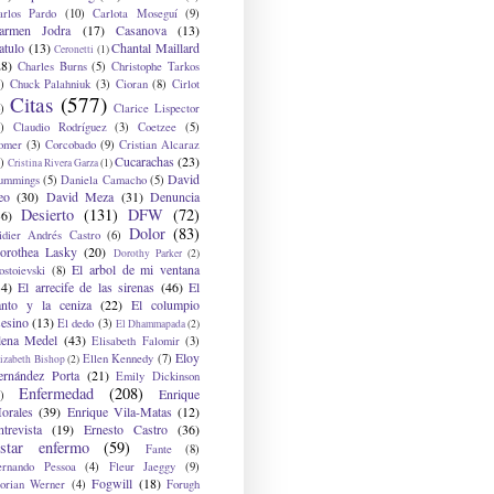
arlos Pardo
(10)
Carlota Moseguí
(9)
armen Jodra
(17)
Casanova
(13)
atulo
(13)
Chantal Maillard
Ceronetti
(1)
28)
Charles Burns
(5)
Christophe Tarkos
)
Chuck Palahniuk
(3)
Cioran
(8)
Cirlot
Citas
(577)
)
Clarice Lispector
)
Claudio Rodríguez
(3)
Coetzee
(5)
omer
(3)
Corcobado
(9)
Cristian Alcaraz
Cucarachas
(23)
)
Cristina Rivera Garza
(1)
David
ummings
(5)
Daniela Camacho
(5)
eo
(30)
David Meza
(31)
Denuncia
Desierto
(131)
DFW
(72)
36)
Dolor
(83)
idier Andrés Castro
(6)
orothea Lasky
(20)
Dorothy Parker
(2)
El arbol de mi ventana
ostoievski
(8)
34)
El arrecife de las sirenas
(46)
El
anto y la ceniza
(22)
El columpio
sesino
(13)
El dedo
(3)
El Dhammapada
(2)
lena Medel
(43)
Elisabeth Falomir
(3)
Eloy
Ellen Kennedy
(7)
izabeth Bishop
(2)
ernández Porta
(21)
Emily Dickinson
Enfermedad
(208)
Enrique
)
orales
(39)
Enrique Vila-Matas
(12)
ntrevista
(19)
Ernesto Castro
(36)
star enfermo
(59)
Fante
(8)
ernando Pessoa
(4)
Fleur Jaeggy
(9)
Fogwill
(18)
lorian Werner
(4)
Forugh