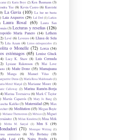
Ken Baumann
(3)
caraz
(1)
Karin Boye
(2)
endra Yee
(8)
Kevin Castro
(6)
Kureishi
La Gavia
(103)
0)
La luz no basta
Laia Arqueros
(29)
)
Lal Ded
(1)
Larkin
Laura Rosal
(63)
Laura San
)
Lecturas y reseñas
(126)
omán
(3)
eopoldo María Panero
(14)
Lethem
12)
Lhasa de Sela
Levé
(6)
Levrero
(4)
17)
Lila Azam
(4)
Lirios enloquecidos
(1)
olita o Monelle
(72)
Lorca
(34)
os estómagos
(65)
Louise Gluck
14)
Luis Cernuda
Lucy K. Shaw
(8)
12)
Lysiane Rakotoson
(5)
Mai Love
Maite Dono
(35)
Mamajuana
hoto
(4)
15)
Manga
(6)
Manuel Vilas
(5)
rguerite Duras
(2)
María Rosa Maldonado
(1)
Marianne Moore
(4)
ria-Mercè Marçal
(2)
Marina Ramón-Borja
arie Calloway
(2)
14)
Marina Tsvetaieva
(6)
Mark C Taylor
)
Martín Caparrós
(3)
Mary Jo Bang
(2)
Maternidad
(29)
ascha Kaléko
(3)
Max
Meditation
(15)
lecher
(6)
Megan Boyle
)
Miguel
Melanie Thernstrom
(2)
México
(2)
ernández
(3)
Mina Milk
Milan Kundera
(1)
Mm S
(19)
)
Mithu M. Sanyal
(1)
ondadori
(71)
Monique Witting
(1)
usa ammalata
(6)
My Birthday
(10)
adia Leal
(15)
Naira Perdu
(13)