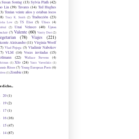
Susan Sontag
(13)
Sylvia Plath
(42)
)
ao Lin
(39)
Tavares
(14)
Ted Hughes
33)
Tenían veinte años y estaban locos
48)
Traducción
(23)
Tracy K. Smith
(2)
TS Eliot
(5)
Ulises
(4)
risha Low
(2)
Unai Velasco
(40)
Upton
mbral
(2)
Valente
(60)
nclair
(7)
Vanity Dust
(2)
egetarian
(78)
Viajes
(221)
icente Aleixandre
(11)
Virginia Woolf
27)
Vladimir Nabokov
Vlad Pojoga
(5)
17)
VLM
(14)
Voces invitadas
(15)
ollmann
(22)
Wallace Stevens
(4)
XIo
(24)
hitman
(1)
Yanis Varoufakis
(1)
nnis Ritsos
(7)
Young European Poets
(6)
Zombie
(18)
drou
(1)
e dicho...
20
(1)
►
19
(2)
►
17
(1)
►
16
(16)
►
15
(47)
►
14
(87)
►