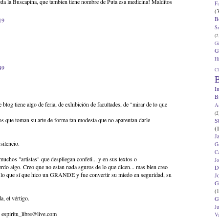
eda la Buscapina, que tambien tiene nombre de Puta esa medicina! Malditos
F
(3
B
19
S
(2
G
G
Hi
49
Cl
B
I
B
 blog tiene algo de feria, de exhibición de facultades, de "mirar de lo que
A
(2
 que toman su arte de forma tan modesta que no aparentan darle
S
(
J
silencio.
G
C
uchos "artistas" que despliegan confeti... y en sus textos o
J
rdo algo. Creo que no estan nada sguros de lo que dicen... mas bien creo
D
 lo que sí que hico un GRANDE y fue convertir su miedo en seguridad, su
J
G
(1
a, el vértigo.
G
J
 espiritu_libre@live.com
V