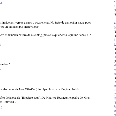
Al
51
K
(1
(8
(1
s, imágenes, versos ajenos y ocurrencias. No trato de demostrar nada, pues
R
o es un pasatiempos maravilloso.
L
(
to es también el foro de este blog, para cualquier cosa, aquí me tienes. Un
(
L
L
5
(
(
P
(
hombre."
Ma
7
Ma
M
(
(3
M
y acaba de morir Idea Vilariño (disculpad la asociación, tan obvia).
B
(6
ica deliciosa de "El pájaro azul". De Maurice Tourneur, el padre del Gran
H
es Tourneur).
(6
M
10
M
N