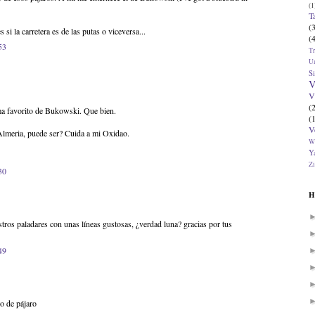
(1
T
(
 si la carretera es de las putas o viceversa...
(
53
T
U
Si
V
V
(
a favorito de Bukowski. Que bien.
(
V
lmeria, puede ser? Cuida a mi Oxidao.
W
Ya
Zi
30
H
stros paladares con unas líneas gustosas, ¿verdad luna? gracias por tus
49
o de pájaro