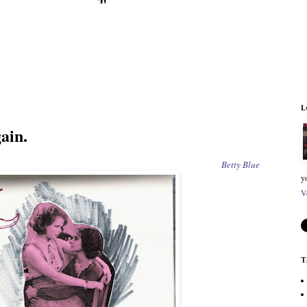
L
ain.
Betty Blue
y
V
T