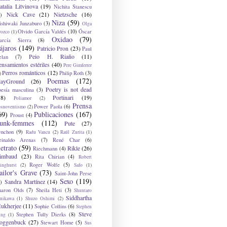
atalia Litvinova
(19)
Nichita Stanescu
Nick Cave
(21)
Nietzsche
(16)
)
Niza
(59)
ishiwaki Junzaburo
(3)
Olga
Olvido García Valdés
(10)
Óscar
rozco
(1)
Oxidao
(79)
arcía Sierra
(8)
ájaros
(149)
Patricio Pron
(23)
Paul
Peio H. Riaño
(11)
elan
(7)
ensamientos estériles
(40)
Pere Gimferrer
Perros románticos
(12)
Philip Roth
(3)
)
Poemas
(172)
layGround
(26)
Poetry is not dead
oesía masculina
(3)
38)
Portinari
(19)
Poliamor
(2)
Prensa
Power Paola
(6)
osnoventismo
(2)
69)
Publicaciones
(167)
Proust
(4)
unk-femmes
(112)
Pute
(27)
ynchon
(9)
Radu Vancu
(2)
Raúl Zurita
(1)
einaldo Arenas
(7)
René Char
(6)
etrato
(59)
Rikle
(26)
Riechmann
(4)
imbaud
(23)
Rita Chirian
(4)
Robert
Roger Wolfe
(5)
inghurst
(2)
Safo
(1)
ailor's Grave
(73)
Saint-John Perse
Sexo
(119)
Sandra Martínez
(14)
)
haron Olds
(7)
Sheila Heti
(3)
Shuntaro
Siddhartha
anikawa
(1)
Shuzo Oshimi
(2)
ukherjee
(11)
Sophie Collins
(6)
Stephen
Steve
Stephen Tully Dierks
(8)
ing
(1)
oggenbuck
(27)
Stewart Home
(5)
Sus