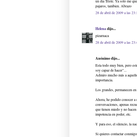
un dia Triste. Ya solo me qu
pajaros, tambien. Abrazo
28 de abril de 2009 a las 23:
Helena
dijo...
pizarnaca
28 de abril de 2009 a las 23:
Anónimo dijo...
Esta todo muy bien, pero este
soy capaz de hacer"...
Admiro mucho más a aquellos
importancia.
Los grandes, permanecen en 
Ahora, he podido conocer a m
conversaciones, apenas recue
que tienen miedo y no hacen
impotencia en poder, etc.
Y para eso, el silencio, la nad
Si quieres contactar conmigo