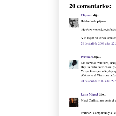
20 comentarios:
Clipman
dijo...
Hablando de pájaros
http://www.onetti.net/es/arti
A lo mejor no te ríes tanto c
28 de abril de 2009 a las 22:
Portinari
dijo...
Las entradas triunfales, siem
Hay un matiz entre el azul y e
Ya que tiene que salir, deja q
¿Cómo va el Virus que tatúa 
28 de abril de 2009 a las 22:
Luna Miguel
dijo...
Merci Carlitox, me gusta el
Portinari, Complutum y su en