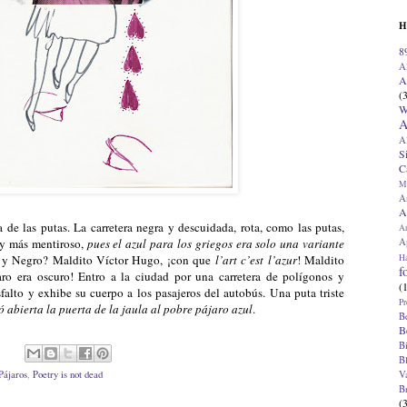
H
8
A
A
(
W
A
A
S
C
M
A
A
a de las putas. La carretera negra y descuidada, rota, como las putas,
A
Ap
 y más mentiroso,
pues el azul para los griegos era solo una variante
H
 y Negro? Maldito Víctor Hugo, ¡con que
l’art c’est l’azur
! Maldito
f
ro era oscuro! Entro a la ciudad por una carretera de polígonos y
(
falto y exhibe su cuerpo a los pasajeros del autobús. Una puta triste
Pr
ó abierta la puerta de la jaula al pobre pájaro azul
.
B
B
B
B
V
Pájaros
,
Poetry is not dead
B
(