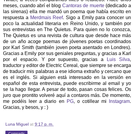
meses, cuando abrí el blog
Cantoras de muerte
(dedicado a
las sirenas) ella me mandó un poema que había escrito en
respuesta a
Merdmais Reef
. Sigo a Emily para conocer un
poco la actualidad literaria en Reino Unido, y también por
sus entrevistas en The Quietus. Para quien no lo conozca,
The Quietus es una revista de cultura que desde hace más
de un año acoge poemas de jóvenes poetas coordinados
por Karl Smith (también joven poeta asentado en Londres).
Gracias a Emily por sus geniales preguntas, y gracias a Karl
por el espacio. Y por supuesto, gracias a
Luis Silva
,
traductor y editor de Electric Cereal, que siempre se encarga
de traducir mis palabras a ese idioma extraño y cercano que
es el inglés. Si alguien está interesado en la versión en
español de esta entrevista, puede escribirme al email y yo
se la hago llegar. A pesar de todo, pasan cosas felices. Os
juro que prontito volveré aquí a contaros más. De momento,
me podéis leer a diario en
PG
, o cotillear mi
Instagram
.
Gracias, y besos, y : )
Luna Miguel
at
9:17 p. m.
Compartir