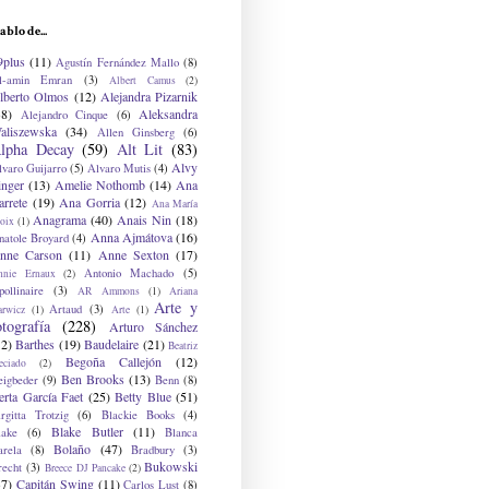
ablo de...
9plus
(11)
Agustín Fernández Mallo
(8)
l-amin Emran
(3)
Albert Camus
(2)
lberto Olmos
(12)
Alejandra Pizarnik
38)
Aleksandra
Alejandro Cinque
(6)
aliszewska
(34)
Allen Ginsberg
(6)
lpha Decay
(59)
Alt Lit
(83)
Alvy
lvaro Guijarro
(5)
Alvaro Mutis
(4)
inger
(13)
Amelie Nothomb
(14)
Ana
arrete
(19)
Ana Gorria
(12)
Ana María
Anagrama
(40)
Anais Nin
(18)
oix
(1)
Anna Ajmátova
(16)
natole Broyard
(4)
nne Carson
(11)
Anne Sexton
(17)
Antonio Machado
(5)
nnie Ernaux
(2)
ollinaire
(3)
AR Ammons
(1)
Ariana
Arte y
Artaud
(3)
arwicz
(1)
Arte
(1)
otografía
(228)
Arturo Sánchez
12)
Barthes
(19)
Baudelaire
(21)
Beatriz
Begoña Callejón
(12)
eciado
(2)
Ben Brooks
(13)
eigbeder
(9)
Benn
(8)
erta García Faet
(25)
Betty Blue
(51)
irgitta Trotzig
(6)
Blackie Books
(4)
Blake Butler
(11)
lake
(6)
Blanca
Bolaño
(47)
arela
(8)
Bradbury
(3)
Bukowski
recht
(3)
Breece DJ Pancake
(2)
37)
Capitán Swing
(11)
Carlos Lust
(8)