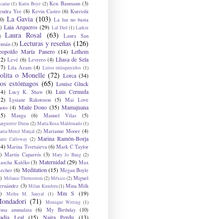
Ken Baumann
(3)
caraz
(1)
Karin Boye
(2)
endra Yee
(8)
Kevin Castro
(6)
Kureishi
La Gavia
(103)
0)
La luz no basta
Laia Arqueros
(29)
)
Lal Ded
(1)
Larkin
Laura Rosal
(63)
Laura San
)
Lecturas y reseñas
(126)
omán
(3)
eopoldo María Panero
(14)
Lethem
12)
Lhasa de Sela
Levé
(6)
Levrero
(4)
17)
Lila Azam
(4)
Lirios enloquecidos
(1)
olita o Monelle
(72)
Lorca
(34)
os estómagos
(65)
Louise Gluck
14)
Luis Cernuda
Lucy K. Shaw
(8)
12)
Lysiane Rakotoson
(5)
Mai Love
Maite Dono
(35)
Mamajuana
hoto
(4)
15)
Manga
(6)
Manuel Vilas
(5)
rguerite Duras
(2)
María Rosa Maldonado
(1)
Marianne Moore
(4)
ria-Mercè Marçal
(2)
Marina Ramón-Borja
arie Calloway
(2)
14)
Marina Tsvetaieva
(6)
Mark C Taylor
)
Martín Caparrós
(3)
Mary Jo Bang
(2)
Maternidad
(29)
ascha Kaléko
(3)
Max
Meditation
(15)
lecher
(6)
Megan Boyle
)
Miguel
Melanie Thernstrom
(2)
México
(2)
ernández
(3)
Mina Milk
Milan Kundera
(1)
Mm S
(19)
)
Mithu M. Sanyal
(1)
ondadori
(71)
Monique Witting
(1)
usa ammalata
(6)
My Birthday
(10)
adia Leal
(15)
Naira Perdu
(13)