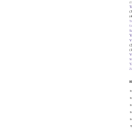
(1
T
(
(
T
U
Si
V
V
(
(
V
W
Ya
Zi
H