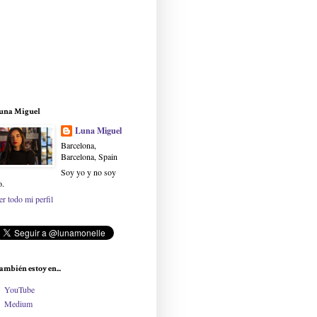
una Miguel
Luna Miguel
Barcelona,
Barcelona, Spain
Soy yo y no soy
o.
er todo mi perfil
ambién estoy en...
YouTube
Medium