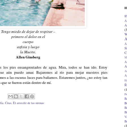
H
8
A
A
(
Tengo miedo de dejar de respirar –
W
primero el dolor en el
A
cuerpo
A
asfixia y luego
S
la Muerte.
C
Allen Ginsberg
M
A
A
n los pies ensangrentados de agua. Mira, todos se han ido. Estoy
A
ue aún puedo amar. Bajaremos al río para mojar nuestros pies
Ap
mos a las oscuras luces para bañarnos. Estaremos juntos, ¿no estoy tan
H
s que se fueron están dentro de mí.
f
(
Pr
B
B
fía
,
Citas
,
El arrecife de las sirenas
B
B
V
B
(