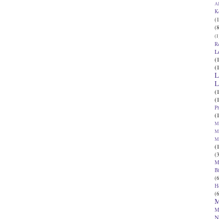
Al
K
(1
(8
(1
R
L
(
(
L
L
(
(
P
(
Ma
Ma
M
(
(3
M
B
(6
H
(6
M
M
N