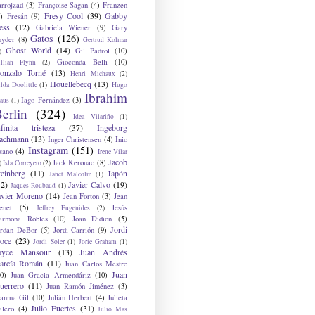
arrojzad
(3)
Françoise Sagan
(4)
Franzen
Fresy Cool
(39)
Gabby
)
Fresán
(9)
ess
(12)
Gabriela Wiener
(9)
Gary
Gatos
(126)
nyder
(8)
Gertrud Kolmar
Ghost World
(14)
Gil Padrol
(10)
)
Gioconda Belli
(10)
illian Flynn
(2)
onzalo Torné
(13)
Henri Michaux
(2)
Houellebecq
(13)
lda Doolittle
(1)
Hugo
Ibrahim
Iago Fernández
(3)
aus
(1)
erlin
(324)
Idea Vilariño
(1)
nfinita tristeza
(37)
Ingeborg
achmann
(13)
Inger Christensen
(4)
Inio
Instagram
(151)
sano
(4)
Irene Vilar
Jacob
Jack Kerouac
(8)
)
Isla Correyero
(2)
teinberg
(11)
Japón
Janet Malcolm
(1)
12)
Javier Calvo
(19)
Jaques Roubaud
(1)
avier Moreno
(14)
Jean Forton
(3)
Jean
enet
(5)
Jesús
Jeffrey Eugenides
(2)
armona Robles
(10)
Joan Didion
(5)
Jordi
ordan DeBor
(5)
Jordi Carrión
(9)
oce
(23)
Jordi Soler
(1)
Jorie Graham
(1)
oyce Mansour
(13)
Juan Andrés
arcía Román
(11)
Juan Carlos Mestre
Juan
0)
Juan Gracia Armendáriz
(10)
uerrero
(11)
Juan Ramón Jiménez
(3)
uanma Gil
(10)
Julián Herbert
(4)
Julieta
Julio Fuertes
(31)
alero
(4)
Julio Mas