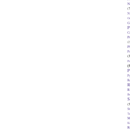
N
(7
N
O
G
P
C
P
(2
P
P
(
P
(
P
P
R
R
R
Br
S
(5
S
T
M
K
R