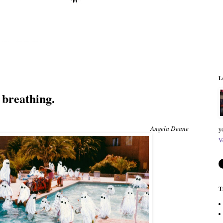
L
 breathing.
Angela Deane
y
V
T