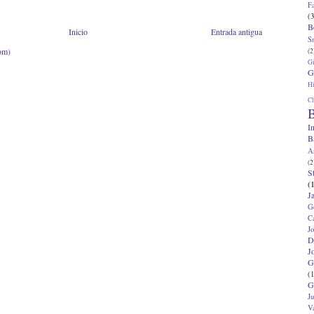
F
(3
B
Inicio
Entrada antigua
S
om)
(2
G
G
Hi
Cl
B
I
B
A
(2
S
(
J
G
C
J
D
J
G
(1
G
J
V