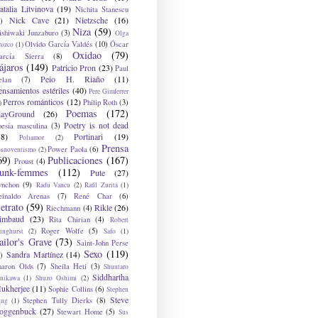
atalia Litvinova
(19)
Nichita Stanescu
Nick Cave
(21)
Nietzsche
(16)
)
Niza
(59)
ishiwaki Junzaburo
(3)
Olga
Olvido García Valdés
(10)
Óscar
rozco
(1)
Oxidao
(79)
arcía Sierra
(8)
ájaros
(149)
Patricio Pron
(23)
Paul
Peio H. Riaño
(11)
elan
(7)
ensamientos estériles
(40)
Pere Gimferrer
Perros románticos
(12)
Philip Roth
(3)
)
Poemas
(172)
layGround
(26)
Poetry is not dead
oesía masculina
(3)
38)
Portinari
(19)
Poliamor
(2)
Prensa
Power Paola
(6)
osnoventismo
(2)
69)
Publicaciones
(167)
Proust
(4)
unk-femmes
(112)
Pute
(27)
ynchon
(9)
Radu Vancu
(2)
Raúl Zurita
(1)
einaldo Arenas
(7)
René Char
(6)
etrato
(59)
Rikle
(26)
Riechmann
(4)
imbaud
(23)
Rita Chirian
(4)
Robert
Roger Wolfe
(5)
inghurst
(2)
Safo
(1)
ailor's Grave
(73)
Saint-John Perse
Sexo
(119)
Sandra Martínez
(14)
)
haron Olds
(7)
Sheila Heti
(3)
Shuntaro
Siddhartha
anikawa
(1)
Shuzo Oshimi
(2)
ukherjee
(11)
Sophie Collins
(6)
Stephen
Steve
Stephen Tully Dierks
(8)
ing
(1)
oggenbuck
(27)
Stewart Home
(5)
Sus