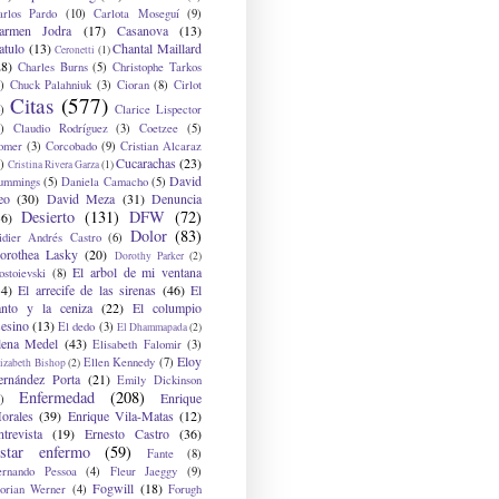
arlos Pardo
(10)
Carlota Moseguí
(9)
armen Jodra
(17)
Casanova
(13)
atulo
(13)
Chantal Maillard
Ceronetti
(1)
28)
Charles Burns
(5)
Christophe Tarkos
)
Chuck Palahniuk
(3)
Cioran
(8)
Cirlot
Citas
(577)
)
Clarice Lispector
)
Claudio Rodríguez
(3)
Coetzee
(5)
omer
(3)
Corcobado
(9)
Cristian Alcaraz
Cucarachas
(23)
)
Cristina Rivera Garza
(1)
David
ummings
(5)
Daniela Camacho
(5)
eo
(30)
David Meza
(31)
Denuncia
Desierto
(131)
DFW
(72)
36)
Dolor
(83)
idier Andrés Castro
(6)
orothea Lasky
(20)
Dorothy Parker
(2)
El arbol de mi ventana
ostoievski
(8)
34)
El arrecife de las sirenas
(46)
El
anto y la ceniza
(22)
El columpio
sesino
(13)
El dedo
(3)
El Dhammapada
(2)
lena Medel
(43)
Elisabeth Falomir
(3)
Eloy
Ellen Kennedy
(7)
izabeth Bishop
(2)
ernández Porta
(21)
Emily Dickinson
Enfermedad
(208)
Enrique
)
orales
(39)
Enrique Vila-Matas
(12)
ntrevista
(19)
Ernesto Castro
(36)
star enfermo
(59)
Fante
(8)
ernando Pessoa
(4)
Fleur Jaeggy
(9)
Fogwill
(18)
lorian Werner
(4)
Forugh