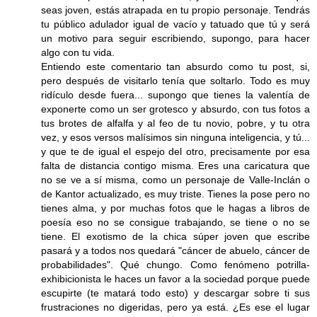
seas joven, estás atrapada en tu propio personaje. Tendrás
tu público adulador igual de vacío y tatuado que tú y será
un motivo para seguir escribiendo, supongo, para hacer
algo con tu vida.
Entiendo este comentario tan absurdo como tu post, si,
pero después de visitarlo tenía que soltarlo. Todo es muy
ridículo desde fuera... supongo que tienes la valentía de
exponerte como un ser grotesco y absurdo, con tus fotos a
tus brotes de alfalfa y al feo de tu novio, pobre, y tu otra
vez, y esos versos malísimos sin ninguna inteligencia, y tú...
y que te de igual el espejo del otro, precisamente por esa
falta de distancia contigo misma. Eres una caricatura que
no se ve a sí misma, como un personaje de Valle-Inclán o
de Kantor actualizado, es muy triste. Tienes la pose pero no
tienes alma, y por muchas fotos que le hagas a libros de
poesía eso no se consigue trabajando, se tiene o no se
tiene. El exotismo de la chica súper joven que escribe
pasará y a todos nos quedará "cáncer de abuelo, cáncer de
probabilidades". Qué chungo. Como fenómeno potrilla-
exhibicionista le haces un favor a la sociedad porque puede
escupirte (te matará todo esto) y descargar sobre ti sus
frustraciones no digeridas, pero ya está. ¿Es ese el lugar