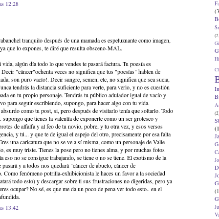
as 12:28
F
(3
B
S
(2
rabanchel tranquilo después de una mamada es espeluznante como imagen,
G
 ya que lo expones, te diré que resulta obsceno-MAL.
G
Hi
 vida, algún día todo lo que vendes te pasará factura. Tu poesía es
Cl
. Decir "cáncer"ochenta veces no significa que tus "poesías" hablen de
B
da, son puro vacío!. Decir sangre, semen, etc, no significa que sea sucia,
a tendrás la distancia suficiente para verte, para verlo, y no es cuestión
I
pada en tu propio personaje. Tendrás tu público adulador igual de vacío y
B
ivo para seguir escribiendo, supongo, para hacer algo con tu vida.
A
absurdo como tu post, si, pero después de visitarlo tenía que soltarlo. Todo
(2
.. supongo que tienes la valentía de exponerte como un ser grotesco y
S
rotes de alfalfa y al feo de tu novio, pobre, y tu otra vez, y esos versos
(
ncia, y tú... y que te de igual el espejo del otro, precisamente por esa falta
J
Eres una caricatura que no se ve a sí misma, como un personaje de Valle-
G
o, es muy triste. Tienes la pose pero no tienes alma, y por muchas fotos
C
ía eso no se consigue trabajando, se tiene o no se tiene. El exotismo de la
J
e pasará y a todos nos quedará "cáncer de abuelo, cáncer de
D
 Como fenómeno potrilla-exhibicionista le haces un favor a la sociedad
J
tará todo esto) y descargar sobre ti sus frustraciones no digeridas, pero ya
G
ieres ocupar? No sé, es que me da un poco de pena ver todo esto.. en el
(1
nfundida.
G
J
as 13:42
V