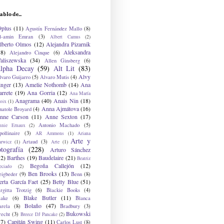
ablo de...
9plus
(11)
Agustín Fernández Mallo
(8)
l-amin Emran
(3)
Albert Camus
(2)
lberto Olmos
(12)
Alejandra Pizarnik
38)
Aleksandra
Alejandro Cinque
(6)
aliszewska
(34)
Allen Ginsberg
(6)
lpha Decay
(59)
Alt Lit
(83)
Alvy
lvaro Guijarro
(5)
Alvaro Mutis
(4)
inger
(13)
Amelie Nothomb
(14)
Ana
arrete
(19)
Ana Gorria
(12)
Ana María
Anagrama
(40)
Anais Nin
(18)
oix
(1)
Anna Ajmátova
(16)
natole Broyard
(4)
nne Carson
(11)
Anne Sexton
(17)
Antonio Machado
(5)
nnie Ernaux
(2)
ollinaire
(3)
AR Ammons
(1)
Ariana
Arte y
Artaud
(3)
arwicz
(1)
Arte
(1)
otografía
(228)
Arturo Sánchez
12)
Barthes
(19)
Baudelaire
(21)
Beatriz
Begoña Callejón
(12)
eciado
(2)
Ben Brooks
(13)
eigbeder
(9)
Benn
(8)
erta García Faet
(25)
Betty Blue
(51)
irgitta Trotzig
(6)
Blackie Books
(4)
Blake Butler
(11)
lake
(6)
Blanca
Bolaño
(47)
arela
(8)
Bradbury
(3)
Bukowski
recht
(3)
Breece DJ Pancake
(2)
37)
Capitán Swing
(11)
Carlos Lust
(8)