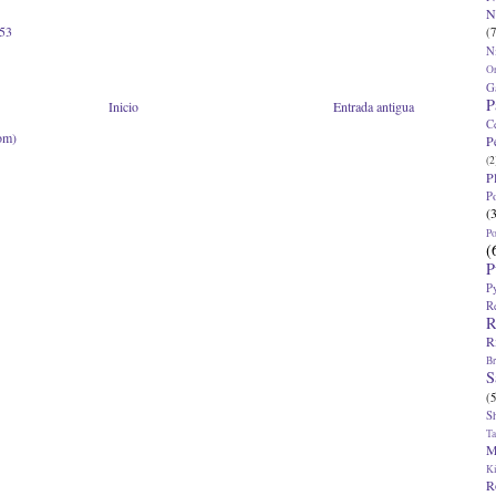
N
:53
(7
N
O
G
P
Inicio
Entrada antigua
C
om)
P
(2
P
P
(
P
(
P
P
R
R
R
Br
S
(5
S
T
M
K
R