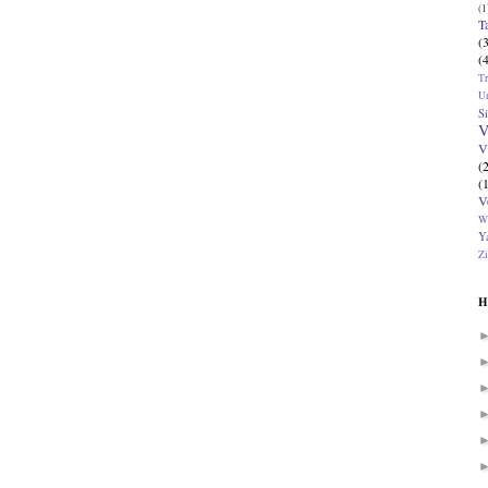
(1
T
(
(
T
U
Si
V
V
(
(
V
W
Ya
Zi
H