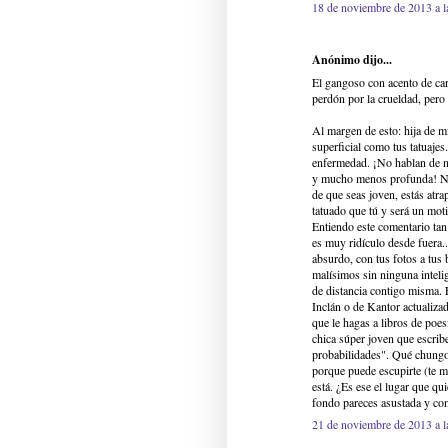
18 de noviembre de 2013 a l
Anónimo dijo...
El gangoso con acento de ca
perdón por la crueldad, pero
Al margen de esto: hija de mi
superficial como tus tatuajes
enfermedad. ¡No hablan de na
y mucho menos profunda! Nunc
de que seas joven, estás atra
tatuado que tú y será un mot
Entiendo este comentario tan 
es muy ridículo desde fuera.
absurdo, con tus fotos a tus b
malísimos sin ninguna intelige
de distancia contigo misma. 
Inclán o de Kantor actualizad
que le hagas a libros de poes
chica súper joven que escrib
probabilidades". Qué chungo.
porque puede escupirte (te ma
está. ¿Es ese el lugar que qu
fondo pareces asustada y co
21 de noviembre de 2013 a l