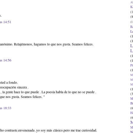
Al
K
(1
s.
(8
as 14:51
(1
R
L
(
(
 anónimo. Relajémonos, hagamos lo que nos gusta. Seamos felices.
L
L
(
as 14:56
(
P
(
Ma
Ma
ted a fondo.
M
eocupación sincera .
(
, la gente hace lo que puede . La poesía habla de lo que no se puede .
(3
que nos gusta. Seamos felices. "
M
B
as 18:33
(6
H
(6
M
M
ho contraste.envenenada .yo soy más clásico.pero me trae curiosidad.
N