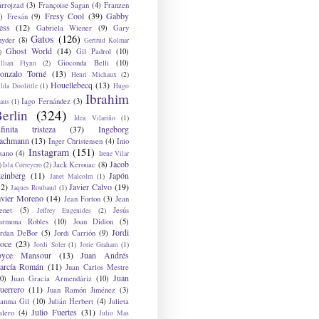
arrojzad
(3)
Françoise Sagan
(4)
Franzen
Fresy Cool
(39)
Gabby
)
Fresán
(9)
ess
(12)
Gabriela Wiener
(9)
Gary
Gatos
(126)
nyder
(8)
Gertrud Kolmar
Ghost World
(14)
Gil Padrol
(10)
)
Gioconda Belli
(10)
illian Flynn
(2)
onzalo Torné
(13)
Henri Michaux
(2)
Houellebecq
(13)
lda Doolittle
(1)
Hugo
Ibrahim
Iago Fernández
(3)
aus
(1)
erlin
(324)
Idea Vilariño
(1)
nfinita tristeza
(37)
Ingeborg
achmann
(13)
Inger Christensen
(4)
Inio
Instagram
(151)
sano
(4)
Irene Vilar
Jacob
Jack Kerouac
(8)
)
Isla Correyero
(2)
teinberg
(11)
Japón
Janet Malcolm
(1)
12)
Javier Calvo
(19)
Jaques Roubaud
(1)
avier Moreno
(14)
Jean Forton
(3)
Jean
enet
(5)
Jesús
Jeffrey Eugenides
(2)
armona Robles
(10)
Joan Didion
(5)
Jordi
ordan DeBor
(5)
Jordi Carrión
(9)
oce
(23)
Jordi Soler
(1)
Jorie Graham
(1)
oyce Mansour
(13)
Juan Andrés
arcía Román
(11)
Juan Carlos Mestre
Juan
0)
Juan Gracia Armendáriz
(10)
uerrero
(11)
Juan Ramón Jiménez
(3)
uanma Gil
(10)
Julián Herbert
(4)
Julieta
Julio Fuertes
(31)
alero
(4)
Julio Mas