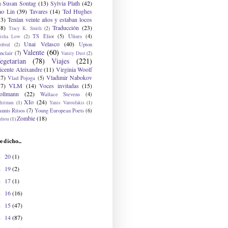
Susan Sontag
(13)
Sylvia Plath
(42)
)
ao Lin
(39)
Tavares
(14)
Ted Hughes
33)
Tenían veinte años y estaban locos
48)
Traducción
(23)
Tracy K. Smith
(2)
TS Eliot
(5)
Ulises
(4)
risha Low
(2)
Unai Velasco
(40)
Upton
mbral
(2)
Valente
(60)
nclair
(7)
Vanity Dust
(2)
egetarian
(78)
Viajes
(221)
icente Aleixandre
(11)
Virginia Woolf
27)
Vladimir Nabokov
Vlad Pojoga
(5)
17)
VLM
(14)
Voces invitadas
(15)
ollmann
(22)
Wallace Stevens
(4)
XIo
(24)
hitman
(1)
Yanis Varoufakis
(1)
nnis Ritsos
(7)
Young European Poets
(6)
Zombie
(18)
drou
(1)
e dicho...
20
(1)
►
19
(2)
►
17
(1)
►
16
(16)
►
15
(47)
►
14
(87)
►