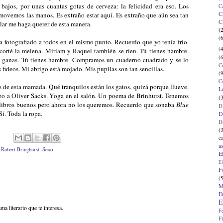
 bajos, por unas cuantas gotas de cerveza: la felicidad era eso. Los
C
C
s movemos las manos. Es extraño estar aquí. Es extraño que aún sea tan
C
ilar me haga querer de esta manera.
(
(6
ha fotografiado a todos en el mismo punto. Recuerdo que yo tenía frío.
(4
rté la melena. Miriam y Raquel también se ríen. Tú tienes hambre.
(6
 ganas. Tú tienes hambre. Compramos un cuaderno cuadrado y se lo
C
fideos. Mi abrigo está mojado. Mis pupilas son tan sencillas.
(9
C
 de esta mamada. Qué tranquilos están los gatos, quizá porque llueve.
L
 leo a Oliver Sacks. Yoga en el salón. Un poema de Brinhurst. Tenemos
(
libros buenos pero ahora no los queremos. Recuerdo que sonaba
Blue
D
Sí. Toda la ropa.
D
D
(
c
a
,
Robert Bringhurst
,
Sexo
E
El
F
(5
M
E
E
ma literario que te interesa.
F
F