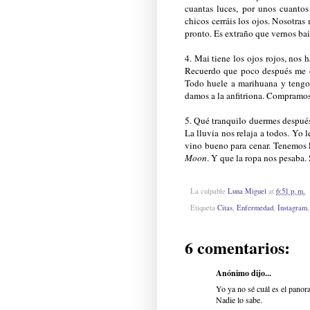
cuantas luces, por unos cuantos
chicos cerráis los ojos. Nosotra
pronto. Es extraño que vernos ba
4. Mai tiene los ojos rojos, nos 
Recuerdo que poco después me co
Todo huele a marihuana y tengo
damos a la anfitriona. Compramos 
5. Qué tranquilo duermes después
La lluvia nos relaja a todos. Yo
vino bueno para cenar. Tenemos 
Moon
. Y que la ropa nos pesaba. 
La culpable
Luna Miguel
at
6:51 p. m.
Etiqueta
Citas
,
Enfermedad
,
Instagram
6 comentarios:
Anónimo dijo...
Yo ya no sé cuál es el panora
Nadie lo sabe.