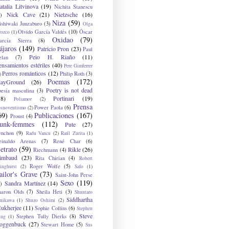
atalia Litvinova
(19)
Nichita Stanescu
Nick Cave
(21)
Nietzsche
(16)
)
Niza
(59)
ishiwaki Junzaburo
(3)
Olga
Olvido García Valdés
(10)
Óscar
rozco
(1)
Oxidao
(79)
arcía Sierra
(8)
ájaros
(149)
Patricio Pron
(23)
Paul
Peio H. Riaño
(11)
elan
(7)
ensamientos estériles
(40)
Pere Gimferrer
Perros románticos
(12)
Philip Roth
(3)
)
Poemas
(172)
layGround
(26)
Poetry is not dead
oesía masculina
(3)
38)
Portinari
(19)
Poliamor
(2)
Prensa
Power Paola
(6)
osnoventismo
(2)
69)
Publicaciones
(167)
Proust
(4)
unk-femmes
(112)
Pute
(27)
ynchon
(9)
Radu Vancu
(2)
Raúl Zurita
(1)
einaldo Arenas
(7)
René Char
(6)
etrato
(59)
Rikle
(26)
Riechmann
(4)
imbaud
(23)
Rita Chirian
(4)
Robert
Roger Wolfe
(5)
inghurst
(2)
Safo
(1)
ailor's Grave
(73)
Saint-John Perse
Sexo
(119)
Sandra Martínez
(14)
)
haron Olds
(7)
Sheila Heti
(3)
Shuntaro
Siddhartha
anikawa
(1)
Shuzo Oshimi
(2)
ukherjee
(11)
Sophie Collins
(6)
Stephen
Steve
Stephen Tully Dierks
(8)
ing
(1)
oggenbuck
(27)
Stewart Home
(5)
Sus