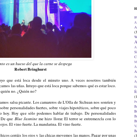
H
8
A
A
(
W
A
A
S
C
M
ento es un hueso del que la carne se despega
A
Robert Bringhurst
A
A
tuyo que está loca desde el minuto uno. A veces nosotros también
Ap
mos las uñas. Intuyo que está loca porque sabemos qué es estar loco.
H
f
Y quién no. ¿Quién no?
(
amos salsa picante. Los camareros de L'Olla de Sichuan nos sonríen y
Pr
B
obre personalidades fuertes, sobre viajes hipotéticos, sobre qué poco
B
rio hoy. Hoy que sólo podemos hablar de trabajo. De personalidades
B
s. De que
Blue Jasmine
me hizo llorar. El terror se entremezcla con lo
B
 ojos. El vino fuerte. La mandarina. El vino fuerte.
V
B
chicos cerráis los ojos y las chicas movemos las manos. Pagar por unas
(