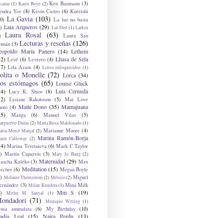
Ken Baumann
(3)
caraz
(1)
Karin Boye
(2)
endra Yee
(8)
Kevin Castro
(6)
Kureishi
La Gavia
(103)
0)
La luz no basta
Laia Arqueros
(29)
)
Lal Ded
(1)
Larkin
Laura Rosal
(63)
Laura San
)
Lecturas y reseñas
(126)
omán
(3)
eopoldo María Panero
(14)
Lethem
12)
Lhasa de Sela
Levé
(6)
Levrero
(4)
17)
Lila Azam
(4)
Lirios enloquecidos
(1)
olita o Monelle
(72)
Lorca
(34)
os estómagos
(65)
Louise Gluck
14)
Luis Cernuda
Lucy K. Shaw
(8)
12)
Lysiane Rakotoson
(5)
Mai Love
Maite Dono
(35)
Mamajuana
hoto
(4)
15)
Manga
(6)
Manuel Vilas
(5)
rguerite Duras
(2)
María Rosa Maldonado
(1)
Marianne Moore
(4)
ria-Mercè Marçal
(2)
Marina Ramón-Borja
arie Calloway
(2)
14)
Marina Tsvetaieva
(6)
Mark C Taylor
)
Martín Caparrós
(3)
Mary Jo Bang
(2)
Maternidad
(29)
ascha Kaléko
(3)
Max
Meditation
(15)
lecher
(6)
Megan Boyle
)
Miguel
Melanie Thernstrom
(2)
México
(2)
ernández
(3)
Mina Milk
Milan Kundera
(1)
Mm S
(19)
)
Mithu M. Sanyal
(1)
ondadori
(71)
Monique Witting
(1)
usa ammalata
(6)
My Birthday
(10)
adia Leal
(15)
Naira Perdu
(13)