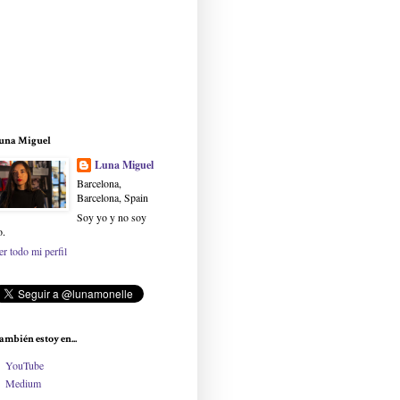
una Miguel
Luna Miguel
Barcelona,
Barcelona, Spain
Soy yo y no soy
o.
er todo mi perfil
ambién estoy en...
YouTube
Medium