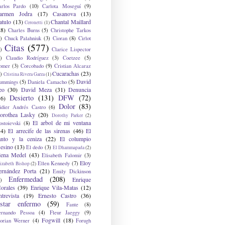
arlos Pardo
(10)
Carlota Moseguí
(9)
armen Jodra
(17)
Casanova
(13)
atulo
(13)
Chantal Maillard
Ceronetti
(1)
28)
Charles Burns
(5)
Christophe Tarkos
)
Chuck Palahniuk
(3)
Cioran
(8)
Cirlot
Citas
(577)
)
Clarice Lispector
)
Claudio Rodríguez
(3)
Coetzee
(5)
omer
(3)
Corcobado
(9)
Cristian Alcaraz
Cucarachas
(23)
)
Cristina Rivera Garza
(1)
David
ummings
(5)
Daniela Camacho
(5)
eo
(30)
David Meza
(31)
Denuncia
Desierto
(131)
DFW
(72)
36)
Dolor
(83)
idier Andrés Castro
(6)
orothea Lasky
(20)
Dorothy Parker
(2)
El arbol de mi ventana
ostoievski
(8)
34)
El arrecife de las sirenas
(46)
El
anto y la ceniza
(22)
El columpio
sesino
(13)
El dedo
(3)
El Dhammapada
(2)
lena Medel
(43)
Elisabeth Falomir
(3)
Eloy
Ellen Kennedy
(7)
izabeth Bishop
(2)
ernández Porta
(21)
Emily Dickinson
Enfermedad
(208)
Enrique
)
orales
(39)
Enrique Vila-Matas
(12)
ntrevista
(19)
Ernesto Castro
(36)
star enfermo
(59)
Fante
(8)
ernando Pessoa
(4)
Fleur Jaeggy
(9)
Fogwill
(18)
lorian Werner
(4)
Forugh