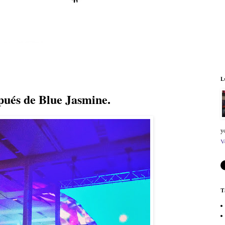
L
pués de Blue Jasmine.
y
V
T