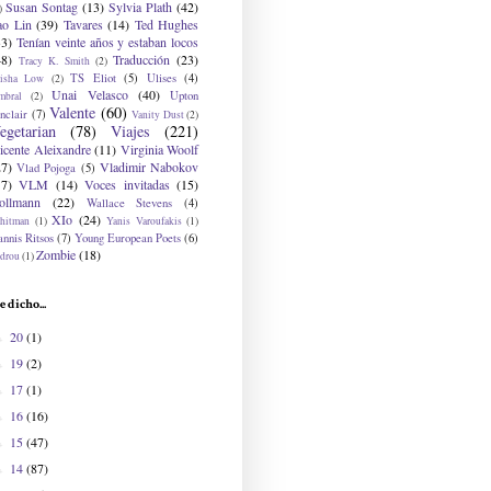
Susan Sontag
(13)
Sylvia Plath
(42)
)
ao Lin
(39)
Tavares
(14)
Ted Hughes
33)
Tenían veinte años y estaban locos
48)
Traducción
(23)
Tracy K. Smith
(2)
TS Eliot
(5)
Ulises
(4)
risha Low
(2)
Unai Velasco
(40)
Upton
mbral
(2)
Valente
(60)
nclair
(7)
Vanity Dust
(2)
egetarian
(78)
Viajes
(221)
icente Aleixandre
(11)
Virginia Woolf
27)
Vladimir Nabokov
Vlad Pojoga
(5)
17)
VLM
(14)
Voces invitadas
(15)
ollmann
(22)
Wallace Stevens
(4)
XIo
(24)
hitman
(1)
Yanis Varoufakis
(1)
nnis Ritsos
(7)
Young European Poets
(6)
Zombie
(18)
drou
(1)
e dicho...
20
(1)
►
19
(2)
►
17
(1)
►
16
(16)
►
15
(47)
►
14
(87)
►