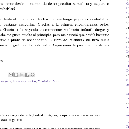
cisamente desde la muerte -desde un peculiar, surrealista y asqueroso
C
C
s hablará.
C
(
n desde el inframundo. Ambas con ese lenguaje guarro y detestable.
(6
 bastante masculina. Gracias a la primera encontraremos pelos,
(4
. Gracias a la segunda encontraremos violencia infantil, drogas y
(6
oche me gustó mucho al principio, pero me pareció que perdía bastante
C
stuve a punto de abandonarlo. El libro de Palahniuk me hizo reír a
(9
quien le guste mucho este autor,
Condenada
le parecerá una de sus
C
L
(
nes.
D
D
D
(
c
nstagram
,
Lecturas y reseñas
,
Mondadori
,
Sexo
a
E
El
F
(5
M
E
he le sobran, ciertamente, bastantes páginas, porque cuando uno se acerca a
E
a escatología anal.
F
F
anniuk (me suena como a hindú, pakistano o bangladeshiano), sin embargo