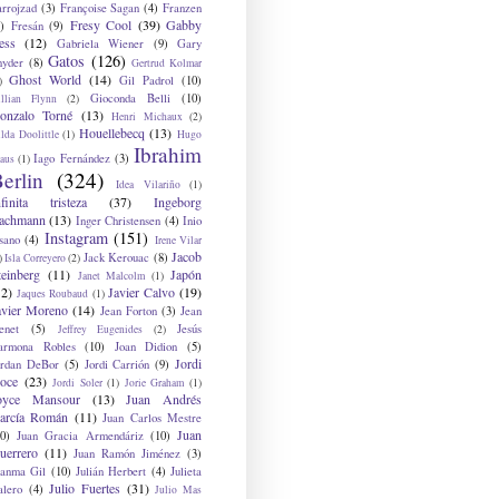
arrojzad
(3)
Françoise Sagan
(4)
Franzen
Fresy Cool
(39)
Gabby
)
Fresán
(9)
ess
(12)
Gabriela Wiener
(9)
Gary
Gatos
(126)
nyder
(8)
Gertrud Kolmar
Ghost World
(14)
Gil Padrol
(10)
)
Gioconda Belli
(10)
illian Flynn
(2)
onzalo Torné
(13)
Henri Michaux
(2)
Houellebecq
(13)
lda Doolittle
(1)
Hugo
Ibrahim
Iago Fernández
(3)
aus
(1)
erlin
(324)
Idea Vilariño
(1)
nfinita tristeza
(37)
Ingeborg
achmann
(13)
Inger Christensen
(4)
Inio
Instagram
(151)
sano
(4)
Irene Vilar
Jacob
Jack Kerouac
(8)
)
Isla Correyero
(2)
teinberg
(11)
Japón
Janet Malcolm
(1)
12)
Javier Calvo
(19)
Jaques Roubaud
(1)
avier Moreno
(14)
Jean Forton
(3)
Jean
enet
(5)
Jesús
Jeffrey Eugenides
(2)
armona Robles
(10)
Joan Didion
(5)
Jordi
ordan DeBor
(5)
Jordi Carrión
(9)
oce
(23)
Jordi Soler
(1)
Jorie Graham
(1)
oyce Mansour
(13)
Juan Andrés
arcía Román
(11)
Juan Carlos Mestre
Juan
0)
Juan Gracia Armendáriz
(10)
uerrero
(11)
Juan Ramón Jiménez
(3)
uanma Gil
(10)
Julián Herbert
(4)
Julieta
Julio Fuertes
(31)
alero
(4)
Julio Mas