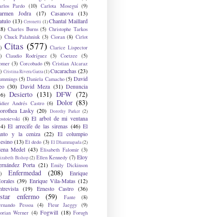
arlos Pardo
(10)
Carlota Moseguí
(9)
armen Jodra
(17)
Casanova
(13)
atulo
(13)
Chantal Maillard
Ceronetti
(1)
28)
Charles Burns
(5)
Christophe Tarkos
)
Chuck Palahniuk
(3)
Cioran
(8)
Cirlot
Citas
(577)
)
Clarice Lispector
)
Claudio Rodríguez
(3)
Coetzee
(5)
omer
(3)
Corcobado
(9)
Cristian Alcaraz
Cucarachas
(23)
)
Cristina Rivera Garza
(1)
David
ummings
(5)
Daniela Camacho
(5)
eo
(30)
David Meza
(31)
Denuncia
Desierto
(131)
DFW
(72)
36)
Dolor
(83)
idier Andrés Castro
(6)
orothea Lasky
(20)
Dorothy Parker
(2)
El arbol de mi ventana
ostoievski
(8)
34)
El arrecife de las sirenas
(46)
El
anto y la ceniza
(22)
El columpio
sesino
(13)
El dedo
(3)
El Dhammapada
(2)
lena Medel
(43)
Elisabeth Falomir
(3)
Eloy
Ellen Kennedy
(7)
izabeth Bishop
(2)
ernández Porta
(21)
Emily Dickinson
Enfermedad
(208)
Enrique
)
orales
(39)
Enrique Vila-Matas
(12)
ntrevista
(19)
Ernesto Castro
(36)
star enfermo
(59)
Fante
(8)
ernando Pessoa
(4)
Fleur Jaeggy
(9)
Fogwill
(18)
lorian Werner
(4)
Forugh