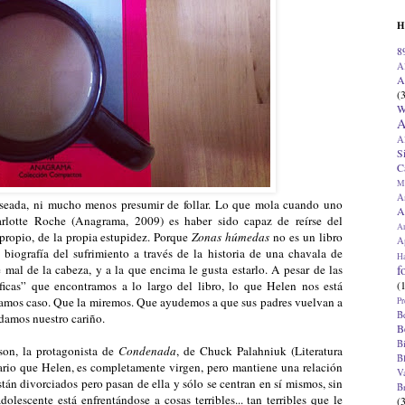
H
8
A
A
(
W
A
A
S
C
M
A
eseada, ni mucho menos presumir de follar. Lo que mola cuando uno
A
lotte Roche (Anagrama, 2009) es haber sido capaz de reírse del
A
 propio, de la propia estupidez. Porque
Zonas húmedas
no es un libro
Ap
 biografía del sufrimiento a través de la historia de una chavala de
H
f
 mal de la cabeza, y a la que encima le gusta estarlo. A pesar de las
(
icas” que encontramos a lo largo del libro, lo que Helen nos está
gamos caso. Que la miremos. Que ayudemos a que sus padres vuelvan a
Pr
B
edamos nuestro cariño.
B
B
son, la protagonista de
Condenada
, de Chuck Palahniuk (Literatura
B
rario que Helen, es completamente virgen, pero mantiene una relación
V
tán divorciados pero pasan de ella y sólo se centran en sí mismos, sin
B
olescente está enfrentándose a cosas terribles... tan terribles que le
(