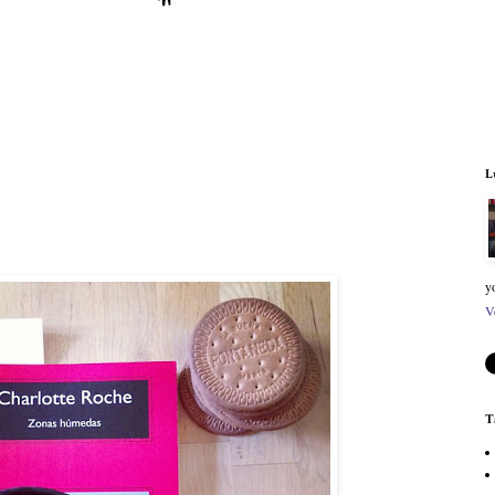
L
y
V
T