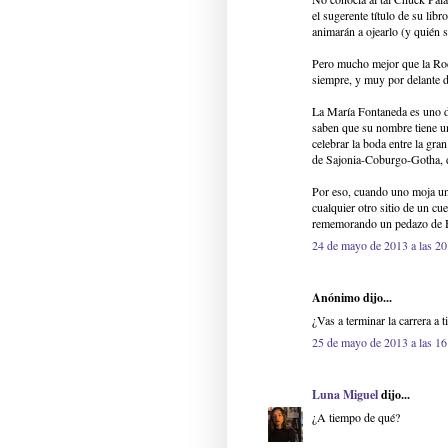
el sugerente título de su lib
animarán a ojearlo (y quién s
Pero mucho mejor que la Roch
siempre, y muy por delante d
La María Fontaneda es uno d
saben que su nombre tiene un
celebrar la boda entre la g
de Sajonia-Coburgo-Gotha, 
Por eso, cuando uno moja una 
cualquier otro sitio de un cu
rememorando un pedazo de H
24 de mayo de 2013 a las 20
Anónimo dijo...
¿Vas a terminar la carrera a 
25 de mayo de 2013 a las 16
Luna Miguel
dijo...
¿A tiempo de qué?