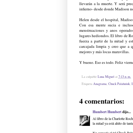
llevarán a la muerte. Y será pre
infierno- desde donde Madison no
Helen desde el hospital, Madiso
Con esa mente sucia e incluso
menstruaciones y anos operados
lugares hediondos. El libro de R
fuerza a partir de la mitad y e
carcajada limpia y creo que a 
mejores y más locas maravillas.
Y bueno. Eso es todo. Feliz vier
La culpable
Luna Miguel
at
7:13 p. m.
Etiqueta
Anagrama
,
Chuck Palahniuk
,
I
4 comentarios:
Humbert Humbert
dijo...
Al libro de la Charlotte Roc
la mitad ya está ahíto de tant
No conocía al tal Chuck Pal