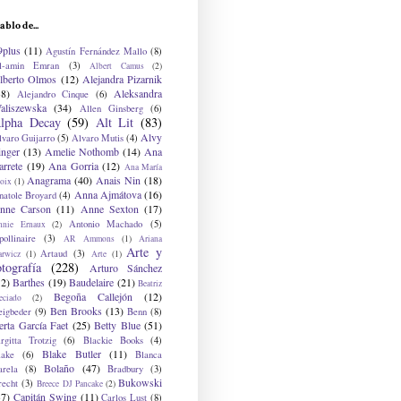
ablo de...
9plus
(11)
Agustín Fernández Mallo
(8)
l-amin Emran
(3)
Albert Camus
(2)
lberto Olmos
(12)
Alejandra Pizarnik
38)
Aleksandra
Alejandro Cinque
(6)
aliszewska
(34)
Allen Ginsberg
(6)
lpha Decay
(59)
Alt Lit
(83)
Alvy
lvaro Guijarro
(5)
Alvaro Mutis
(4)
inger
(13)
Amelie Nothomb
(14)
Ana
arrete
(19)
Ana Gorria
(12)
Ana María
Anagrama
(40)
Anais Nin
(18)
oix
(1)
Anna Ajmátova
(16)
natole Broyard
(4)
nne Carson
(11)
Anne Sexton
(17)
Antonio Machado
(5)
nnie Ernaux
(2)
ollinaire
(3)
AR Ammons
(1)
Ariana
Arte y
Artaud
(3)
arwicz
(1)
Arte
(1)
otografía
(228)
Arturo Sánchez
12)
Barthes
(19)
Baudelaire
(21)
Beatriz
Begoña Callejón
(12)
eciado
(2)
Ben Brooks
(13)
eigbeder
(9)
Benn
(8)
erta García Faet
(25)
Betty Blue
(51)
irgitta Trotzig
(6)
Blackie Books
(4)
Blake Butler
(11)
lake
(6)
Blanca
Bolaño
(47)
arela
(8)
Bradbury
(3)
Bukowski
recht
(3)
Breece DJ Pancake
(2)
37)
Capitán Swing
(11)
Carlos Lust
(8)