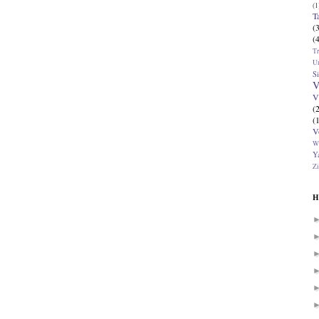
(1
T
(
(
T
U
Si
V
V
(
(
V
W
Ya
Zi
H