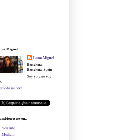
una Miguel
Luna Miguel
Barcelona,
Barcelona, Spain
Soy yo y no soy
o.
er todo mi perfil
ambién estoy en...
YouTube
Medium