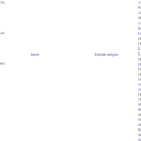
:54
Al
K
(1
(8
(1
R
:44
L
(
(
L
L
Inicio
Entrada antigua
(
om)
(
P
(
Ma
Ma
M
(
(3
M
B
(6
H
(6
M
M
N