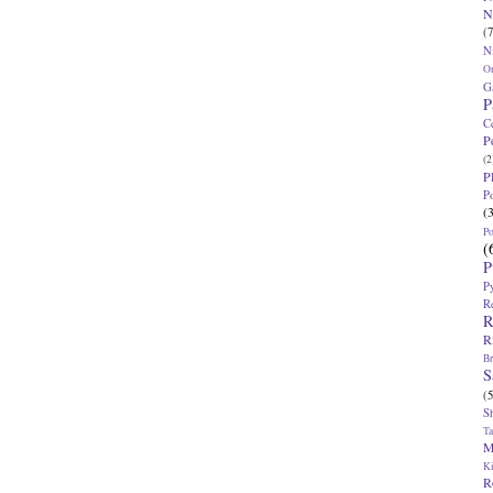
N
(7
N
O
G
P
C
P
(2
P
P
(
P
(
P
P
R
R
R
Br
S
(5
S
T
M
K
R