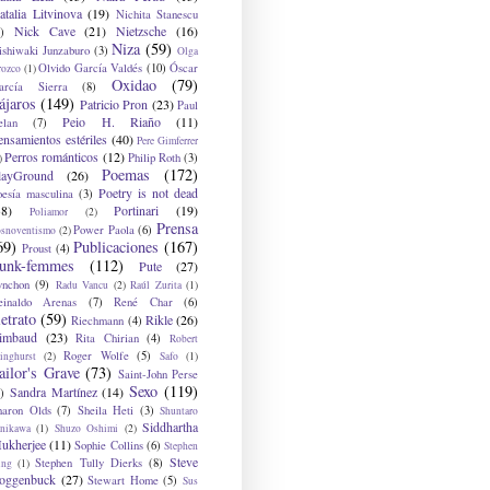
atalia Litvinova
(19)
Nichita Stanescu
Nick Cave
(21)
Nietzsche
(16)
)
Niza
(59)
ishiwaki Junzaburo
(3)
Olga
Olvido García Valdés
(10)
Óscar
rozco
(1)
Oxidao
(79)
arcía Sierra
(8)
ájaros
(149)
Patricio Pron
(23)
Paul
Peio H. Riaño
(11)
elan
(7)
ensamientos estériles
(40)
Pere Gimferrer
Perros románticos
(12)
Philip Roth
(3)
)
Poemas
(172)
layGround
(26)
Poetry is not dead
oesía masculina
(3)
38)
Portinari
(19)
Poliamor
(2)
Prensa
Power Paola
(6)
osnoventismo
(2)
69)
Publicaciones
(167)
Proust
(4)
unk-femmes
(112)
Pute
(27)
ynchon
(9)
Radu Vancu
(2)
Raúl Zurita
(1)
einaldo Arenas
(7)
René Char
(6)
etrato
(59)
Rikle
(26)
Riechmann
(4)
imbaud
(23)
Rita Chirian
(4)
Robert
Roger Wolfe
(5)
inghurst
(2)
Safo
(1)
ailor's Grave
(73)
Saint-John Perse
Sexo
(119)
Sandra Martínez
(14)
)
haron Olds
(7)
Sheila Heti
(3)
Shuntaro
Siddhartha
anikawa
(1)
Shuzo Oshimi
(2)
ukherjee
(11)
Sophie Collins
(6)
Stephen
Steve
Stephen Tully Dierks
(8)
ing
(1)
oggenbuck
(27)
Stewart Home
(5)
Sus