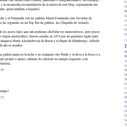
F
ro y la encarecida recomendación de la autora de este blog, seguramente me
(3
abe, quizá también a hojearlo).
B
S
e y el Palanniuk son las galletas María Fontaneda (mis favoritas de
(2
e las segundas en mi Top Ten de galletas, las Chiquilín de Artiach).
G
G
e los pocos lujos que aún podemos disfrutar los menesterosos, pero pocos
Hi
 origen aristocrático: fueron creadas en 1874 por un pastelero inglés para
ran duquesa María Alexándrovna de Rusia y el duque de Edimburgo, Alfredo
Cl
B
de ahí su nombre.
I
galleta maría en la leche o en cualquier otro fluido y la lleva a la boca (o a
B
erpo propio o ajeno), además de saborear un manjar exquisito, está
A
istoria.
(2
:56
S
(
J
G
C
tiempo?
J
D
:32
J
G
(1
G
J
V