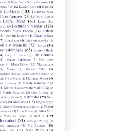
Ken Baumann
(3)
caraz
(1)
Karin Boye
(2)
endra Yee
(8)
Kevin Castro
(6)
Kureishi
La Gavia
(103)
0)
La luz no basta
Laia Arqueros
(29)
)
Lal Ded
(1)
Larkin
Laura Rosal
(63)
Laura San
)
Lecturas y reseñas
(126)
omán
(3)
eopoldo María Panero
(14)
Lethem
12)
Lhasa de Sela
Levé
(6)
Levrero
(4)
17)
Lila Azam
(4)
Lirios enloquecidos
(1)
olita o Monelle
(72)
Lorca
(34)
os estómagos
(65)
Louise Gluck
14)
Luis Cernuda
Lucy K. Shaw
(8)
12)
Lysiane Rakotoson
(5)
Mai Love
Maite Dono
(35)
Mamajuana
hoto
(4)
15)
Manga
(6)
Manuel Vilas
(5)
rguerite Duras
(2)
María Rosa Maldonado
(1)
Marianne Moore
(4)
ria-Mercè Marçal
(2)
Marina Ramón-Borja
arie Calloway
(2)
14)
Marina Tsvetaieva
(6)
Mark C Taylor
)
Martín Caparrós
(3)
Mary Jo Bang
(2)
Maternidad
(29)
ascha Kaléko
(3)
Max
Meditation
(15)
lecher
(6)
Megan Boyle
)
Miguel
Melanie Thernstrom
(2)
México
(2)
ernández
(3)
Mina Milk
Milan Kundera
(1)
Mm S
(19)
)
Mithu M. Sanyal
(1)
ondadori
(71)
Monique Witting
(1)
usa ammalata
(6)
My Birthday
(10)
adia Leal
(15)
Naira Perdu
(13)