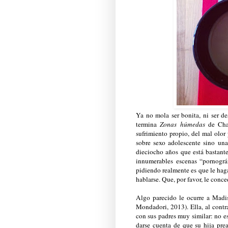
Ya no mola ser bonita, ni ser d
termina
Zonas húmedas
de Char
sufrimiento propio, del mal olor
sobre sexo adolescente sino una
dieciocho años que está bastante
innumerables escenas “pornográf
pidiendo realmente es que le ha
hablarse. Que, por favor, le conc
Algo parecido le ocurre a Madi
Mondadori, 2013). Ella, al cont
con sus padres muy similar: no es
darse cuenta de que su hija pread