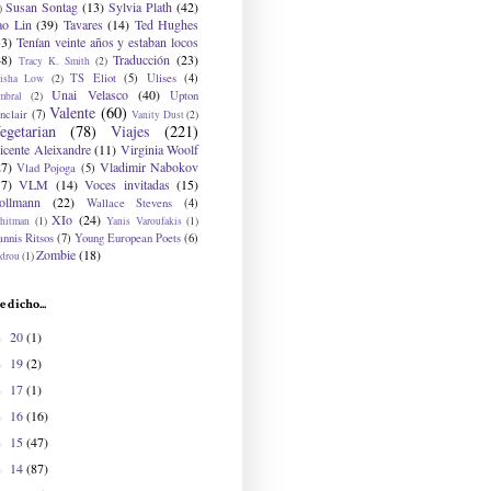
Susan Sontag
(13)
Sylvia Plath
(42)
)
ao Lin
(39)
Tavares
(14)
Ted Hughes
33)
Tenían veinte años y estaban locos
48)
Traducción
(23)
Tracy K. Smith
(2)
TS Eliot
(5)
Ulises
(4)
risha Low
(2)
Unai Velasco
(40)
Upton
mbral
(2)
Valente
(60)
nclair
(7)
Vanity Dust
(2)
egetarian
(78)
Viajes
(221)
icente Aleixandre
(11)
Virginia Woolf
27)
Vladimir Nabokov
Vlad Pojoga
(5)
17)
VLM
(14)
Voces invitadas
(15)
ollmann
(22)
Wallace Stevens
(4)
XIo
(24)
hitman
(1)
Yanis Varoufakis
(1)
nnis Ritsos
(7)
Young European Poets
(6)
Zombie
(18)
drou
(1)
e dicho...
20
(1)
►
19
(2)
►
17
(1)
►
16
(16)
►
15
(47)
►
14
(87)
►