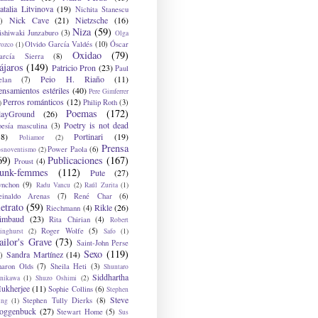
atalia Litvinova
(19)
Nichita Stanescu
Nick Cave
(21)
Nietzsche
(16)
)
Niza
(59)
ishiwaki Junzaburo
(3)
Olga
Olvido García Valdés
(10)
Óscar
rozco
(1)
Oxidao
(79)
arcía Sierra
(8)
ájaros
(149)
Patricio Pron
(23)
Paul
Peio H. Riaño
(11)
elan
(7)
ensamientos estériles
(40)
Pere Gimferrer
Perros románticos
(12)
Philip Roth
(3)
)
Poemas
(172)
layGround
(26)
Poetry is not dead
oesía masculina
(3)
38)
Portinari
(19)
Poliamor
(2)
Prensa
Power Paola
(6)
osnoventismo
(2)
69)
Publicaciones
(167)
Proust
(4)
unk-femmes
(112)
Pute
(27)
ynchon
(9)
Radu Vancu
(2)
Raúl Zurita
(1)
einaldo Arenas
(7)
René Char
(6)
etrato
(59)
Rikle
(26)
Riechmann
(4)
imbaud
(23)
Rita Chirian
(4)
Robert
Roger Wolfe
(5)
inghurst
(2)
Safo
(1)
ailor's Grave
(73)
Saint-John Perse
Sexo
(119)
Sandra Martínez
(14)
)
haron Olds
(7)
Sheila Heti
(3)
Shuntaro
Siddhartha
anikawa
(1)
Shuzo Oshimi
(2)
ukherjee
(11)
Sophie Collins
(6)
Stephen
Steve
Stephen Tully Dierks
(8)
ing
(1)
oggenbuck
(27)
Stewart Home
(5)
Sus