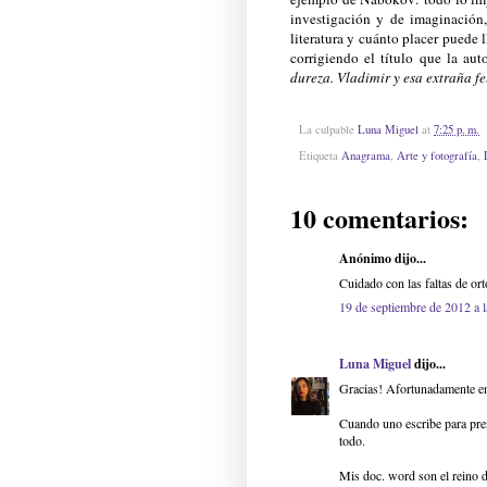
investigación y de imaginación
literatura y cuánto placer puede 
corrigiendo el título que la aut
dureza. Vladimir y esa extraña fe
La culpable
Luna Miguel
at
7:25 p. m.
Etiqueta
Anagrama
,
Arte y fotografía
,
10 comentarios:
Anónimo dijo...
Cuidado con las faltas de ort
19 de septiembre de 2012 a 
Luna Miguel
dijo...
Gracias! Afortunadamente en 
Cuando uno escribe para pren
todo.
Mis doc. word son el reino de