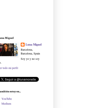
una Miguel
Luna Miguel
Barcelona,
Barcelona, Spain
Soy yo y no soy
o.
er todo mi perfil
ambién estoy en...
YouTube
Medium