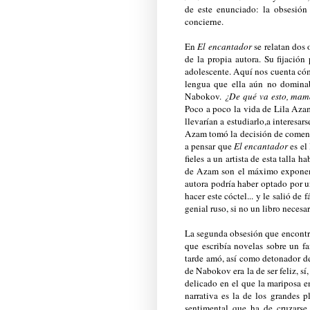
de este enunciado: la obsesió
concierne.
En
El encantador
se relatan dos 
de la propia autora. Su fijació
adolescente. Aquí nos cuenta cómo
lengua que ella aún no dominaba
Nabokov.
¿De qué va esto, ma
Poco a poco la vida de Lila Azam 
llevarían a estudiarlo,a interesar
Azam tomó la decisión de comenza
a pensar que
El encantador
es el
fieles a un artista de esta talla 
de Azam son el máximo exponente
autora podría haber optado por u
hacer este cóctel... y le salió de 
genial ruso, si no un libro necesa
La segunda obsesión que encontr
que escribía novelas sobre un f
tarde amó, así como detonador de
de Nabokov era la de ser feliz, s
delicado en el que la mariposa en
narrativa es la de los grandes p
sentimental que ha de cruzarse 