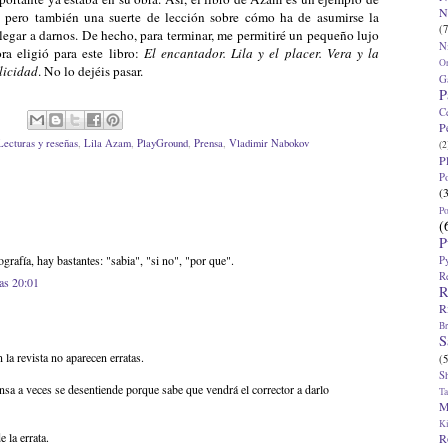
N
, pero también una suerte de lección sobre cómo ha de asumirse la
(7
llegar a darnos. De hecho, para terminar, me permitiré un pequeño lujo
N
ora eligió para este libro:
El encantador. Lila y el placer. Vera y la
O
licidad
. No lo dejéis pasar.
G
P
C
P
Lecturas y reseñas
,
Lila Azam
,
PlayGround
,
Prensa
,
Vladimir Nabokov
(2
P
P
(
P
(
P
ografía, hay bastantes: "sabia", "si no", "por que".
P
R
las 20:01
R
R
Br
S
la revista no aparecen erratas.
(5
S
sa a veces se desentiende porque sabe que vendrá el corrector a darlo
T
M
K
 la errata.
R