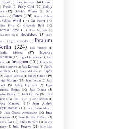
arrojzad
(3)
Françoise Sagan
(4)
Franzen
Fresy Cool
(39)
Gabby
)
Fresán
(9)
ess
(12)
Gabriela Wiener
(9)
Gary
Gatos
(126)
nyder
(8)
Gertrud Kolmar
Ghost World
(14)
Gil Padrol
(10)
)
Gioconda Belli
(10)
illian Flynn
(2)
onzalo Torné
(13)
Henri Michaux
(2)
Houellebecq
(13)
lda Doolittle
(1)
Hugo
Ibrahim
Iago Fernández
(3)
aus
(1)
erlin
(324)
Idea Vilariño
(1)
nfinita tristeza
(37)
Ingeborg
achmann
(13)
Inger Christensen
(4)
Inio
Instagram
(151)
sano
(4)
Irene Vilar
Jacob
Jack Kerouac
(8)
)
Isla Correyero
(2)
teinberg
(11)
Japón
Janet Malcolm
(1)
12)
Javier Calvo
(19)
Jaques Roubaud
(1)
avier Moreno
(14)
Jean Forton
(3)
Jean
enet
(5)
Jesús
Jeffrey Eugenides
(2)
armona Robles
(10)
Joan Didion
(5)
Jordi
ordan DeBor
(5)
Jordi Carrión
(9)
oce
(23)
Jordi Soler
(1)
Jorie Graham
(1)
oyce Mansour
(13)
Juan Andrés
arcía Román
(11)
Juan Carlos Mestre
Juan
0)
Juan Gracia Armendáriz
(10)
uerrero
(11)
Juan Ramón Jiménez
(3)
uanma Gil
(10)
Julián Herbert
(4)
Julieta
Julio Fuertes
(31)
alero
(4)
Julio Mas