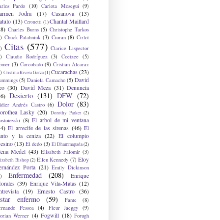
arlos Pardo
(10)
Carlota Moseguí
(9)
armen Jodra
(17)
Casanova
(13)
atulo
(13)
Chantal Maillard
Ceronetti
(1)
28)
Charles Burns
(5)
Christophe Tarkos
)
Chuck Palahniuk
(3)
Cioran
(8)
Cirlot
Citas
(577)
)
Clarice Lispector
)
Claudio Rodríguez
(3)
Coetzee
(5)
omer
(3)
Corcobado
(9)
Cristian Alcaraz
Cucarachas
(23)
)
Cristina Rivera Garza
(1)
David
ummings
(5)
Daniela Camacho
(5)
eo
(30)
David Meza
(31)
Denuncia
Desierto
(131)
DFW
(72)
36)
Dolor
(83)
idier Andrés Castro
(6)
orothea Lasky
(20)
Dorothy Parker
(2)
El arbol de mi ventana
ostoievski
(8)
34)
El arrecife de las sirenas
(46)
El
anto y la ceniza
(22)
El columpio
sesino
(13)
El dedo
(3)
El Dhammapada
(2)
lena Medel
(43)
Elisabeth Falomir
(3)
Eloy
Ellen Kennedy
(7)
izabeth Bishop
(2)
ernández Porta
(21)
Emily Dickinson
Enfermedad
(208)
Enrique
)
orales
(39)
Enrique Vila-Matas
(12)
ntrevista
(19)
Ernesto Castro
(36)
star enfermo
(59)
Fante
(8)
ernando Pessoa
(4)
Fleur Jaeggy
(9)
Fogwill
(18)
lorian Werner
(4)
Forugh