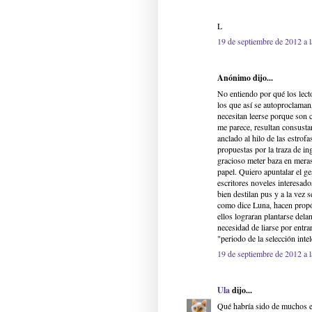
L
19 de septiembre de 2012 a 
Anónimo dijo...
No entiendo por qué los lect
los que así se autoproclaman,
necesitan leerse porque son c
me parece, resultan consustan
anclado al hilo de las estrof
propuestas por la traza de in
gracioso meter baza en meras 
papel. Quiero apuntalar el ge
escritores noveles interesado
bien destilan pus y a la vez 
como dice Luna, hacen propós
ellos lograran plantarse dela
necesidad de liarse por entr
"periodo de la selección inte
19 de septiembre de 2012 a 
Ula
dijo...
Qué habría sido de muchos es