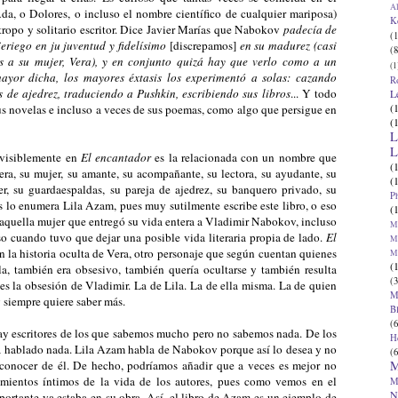
Al
a, o Dolores, o incluso el nombre científico de cualquier mariposa)
K
ntropo y solitario escritor. Dice Javier Marías que Nabokov
padecía de
(1
eriego en ju juventud y fidelísimo
[discrepamos]
en su madurez (casi
(8
os a su mujer, Vera), y en conjunto quizá hay que verlo como a un
(1
mayor dicha, los mayores éxtasis los experimentó a solas: cazando
R
de ajedrez, traduciendo a Pushkin, escribiendo sus libros
... Y todo
L
(
sus novelas e incluso a veces de sus poemas, como algo que persigue en
(
L
L
 visiblemente en
El encantador
es la relacionada con un nombre que
(
ra, su mujer, su amante, su acompañante, su lectora, su ayudante, su
(
er, su guardaespaldas, su pareja de ajedrez, su banquero privado, su
P
os lo enumera Lila Azam, pues muy sutilmente escribe este libro, o eso
(
de aquella mujer que entregó su vida entera a Vladimir Nabokov, incluso
Ma
uso cuando tuvo que dejar una posible vida literaria propia de lado.
El
Ma
en la historia oculta de Vera, otro personaje que según cuentan quienes
M
(
la, también era obsesivo, también quería ocultarse y también resulta
(3
es la obsesión de Vladimir. La de Lila. La de ella misma. La de quien
M
 siempre quiere saber más.
B
(6
ay escritores de los que sabemos mucho pero no sabemos nada. De los
H
a hablado nada. Lila Azam habla de Nabokov porque así lo desea y no
(6
M
conocer de él. De hecho, podríamos añadir que a veces es mejor no
amientos íntimos de la vida de los autores, pues como vemos en el
M
N
ortante ya estaba en su obra. Así, el libro de Azam es un ejemplo de