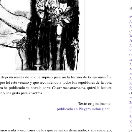
H
8
A
A
(
W
A
A
S
C
M
A
A
A
 dejo mi reseña de lo que supuso para mí la lectura de
El encantador.
Ap
 que leí este verano y que recomiendo a todos los seguidores de la obra
H
a ha publicado su novela corta
Cosas transparentes
, quizá la lectura
f
e y sea grata para vosotros.
(
Pr
B
Texto originalmente
B
publicado en Playgroundmag.net
.
B
B
*
V
B
bemos nada y escritores de los que sabemos demasiado, y sin embargo,
(