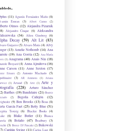
ablo de...
9plus
(11)
Agustín Fernández Mallo
(8)
l-amin Emran
(3)
Albert Camus
(2)
lberto Olmos
(12)
Alejandra Pizarnik
38)
Aleksandra
Alejandro Cinque
(6)
aliszewska
(34)
Allen Ginsberg
(6)
lpha Decay
(59)
Alt Lit
(83)
Alvy
lvaro Guijarro
(5)
Alvaro Mutis
(4)
inger
(13)
Amelie Nothomb
(14)
Ana
arrete
(19)
Ana Gorria
(12)
Ana María
Anagrama
(40)
Anais Nin
(18)
oix
(1)
Anna Ajmátova
(16)
natole Broyard
(4)
nne Carson
(11)
Anne Sexton
(17)
Antonio Machado
(5)
nnie Ernaux
(2)
ollinaire
(3)
AR Ammons
(1)
Ariana
Arte y
Artaud
(3)
arwicz
(1)
Arte
(1)
otografía
(228)
Arturo Sánchez
12)
Barthes
(19)
Baudelaire
(21)
Beatriz
Begoña Callejón
(12)
eciado
(2)
Ben Brooks
(13)
eigbeder
(9)
Benn
(8)
erta García Faet
(25)
Betty Blue
(51)
irgitta Trotzig
(6)
Blackie Books
(4)
Blake Butler
(11)
lake
(6)
Blanca
Bolaño
(47)
arela
(8)
Bradbury
(3)
Bukowski
recht
(3)
Breece DJ Pancake
(2)
37)
Capitán Swing
(11)
Carlos Lust
(8)