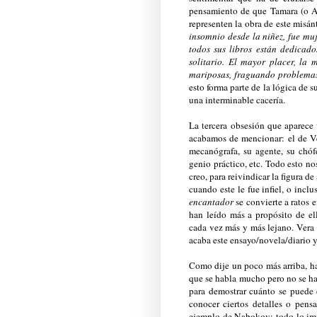
pensamiento de que Tamara (o Ad
representen la obra de este misá
insomnio desde la niñez, fue muj
todos sus libros están dedicad
solitario. El mayor placer, la 
mariposas, fraguando problemas 
esto forma parte de la lógica de 
una interminable cacería.
La tercera obsesión que aparece
acabamos de mencionar: el de Ve
mecanógrafa, su agente, su chóf
genio práctico, etc. Todo esto n
creo, para reivindicar la figura 
cuando este le fue infiel, o incl
encantador
se convierte a ratos 
han leído más a propósito de el
cada vez más y más lejano. Vera 
acaba este ensayo/novela/diario y
Como dije un poco más arriba, h
que se habla mucho pero no se h
para demostrar cuánto se puede 
conocer ciertos detalles o pens
ejemplo de Nabokov: todo lo imp