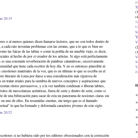
(1
T
(
(
las 20:15
T
U
Si
V
ores o al menos quienes dicen llamarse lectores, que no son todos dentro de
V
 a cada rato inventan problemas con las erratas, que a lo que es bien no
(
omo las falcas de las tablas o como la polilla de un mueble viejo, es decir,
(
ciales al hecho de por sí creador de los artistas. Si algo está perfectamente
V
as es una constante reverberación de palabras calamitosas, sucesivamente
W
genuidad que tiene cada escritor de hoy día. Y no es entonces plausible ni
Ya
cuestiones materiales de la voz, que es en últimas lo que se escribe en el
Zi
sto literario de Luna por darse a una consideración más rigurosa de
s en tratar eriales para la siembra de nuevos conceptos y aspiraciones que
H
secretan olores persuasivos, y a la vez también condenan o liberan tabúes,
itos de mescolanzas acéntricas, fuera de serie y dentro de serie, como si
nte de una bifurcación para sacar de esta un panorama de nociones claras sin
ar en uno de ellos. En resumidas cuentas, me tengo que es el llamado
lectual" lo que ha formado y deformada caracteres jóvenes de este siglo.
las 20:52
critores si no hubiera sido por los editores obsesionados con la corrección