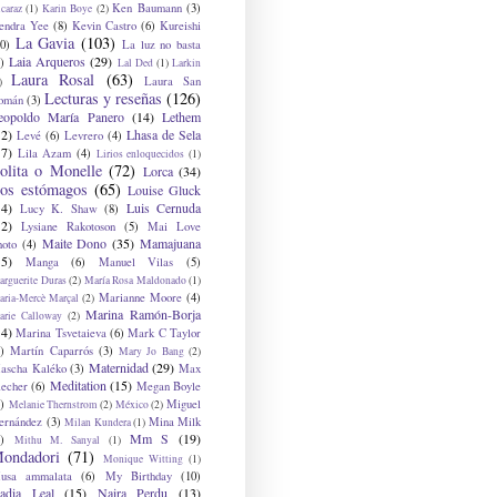
Ken Baumann
(3)
caraz
(1)
Karin Boye
(2)
endra Yee
(8)
Kevin Castro
(6)
Kureishi
La Gavia
(103)
0)
La luz no basta
Laia Arqueros
(29)
)
Lal Ded
(1)
Larkin
Laura Rosal
(63)
Laura San
)
Lecturas y reseñas
(126)
omán
(3)
eopoldo María Panero
(14)
Lethem
12)
Lhasa de Sela
Levé
(6)
Levrero
(4)
17)
Lila Azam
(4)
Lirios enloquecidos
(1)
olita o Monelle
(72)
Lorca
(34)
os estómagos
(65)
Louise Gluck
14)
Luis Cernuda
Lucy K. Shaw
(8)
12)
Lysiane Rakotoson
(5)
Mai Love
Maite Dono
(35)
Mamajuana
hoto
(4)
15)
Manga
(6)
Manuel Vilas
(5)
rguerite Duras
(2)
María Rosa Maldonado
(1)
Marianne Moore
(4)
ria-Mercè Marçal
(2)
Marina Ramón-Borja
arie Calloway
(2)
14)
Marina Tsvetaieva
(6)
Mark C Taylor
)
Martín Caparrós
(3)
Mary Jo Bang
(2)
Maternidad
(29)
ascha Kaléko
(3)
Max
Meditation
(15)
lecher
(6)
Megan Boyle
)
Miguel
Melanie Thernstrom
(2)
México
(2)
ernández
(3)
Mina Milk
Milan Kundera
(1)
Mm S
(19)
)
Mithu M. Sanyal
(1)
ondadori
(71)
Monique Witting
(1)
usa ammalata
(6)
My Birthday
(10)
adia Leal
(15)
Naira Perdu
(13)