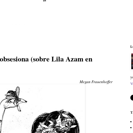
L
 obsesiona (sobre Lila Azam en
y
Megan Frauenhoffer
V
T