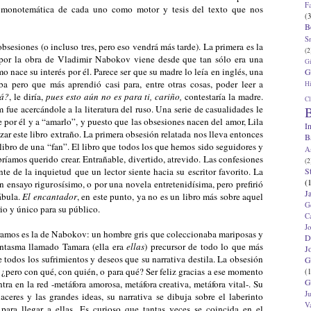
F
n monotemática de cada uno como motor y tesis del texto que nos
(3
B
S
obsesiones (o incluso tres, pero eso vendrá más tarde). La primera es la
(2
n por la obra de Vladimir Nabokov viene desde que tan sólo era una
G
 nace su interés por él. Parece ser que su madre lo leía en inglés, una
G
 pero que más aprendió casi para, entre otras cosas, poder leer a
Hi
má?
, le diría,
pues esto aún no es para ti, cariño,
contestaría la madre.
Cl
fue acercándole a la literatura del ruso. Una serie de casualidades le
B
se por él y a “amarlo”, y puesto que las obsesiones nacen del amor, Lila
I
r este libro extraño. La primera obsesión relatada nos lleva entonces
B
 libro de una “fan”. El libro que todos los que hemos sido seguidores y
A
habríamos querido crear. Entrañable, divertido, atrevido. Las confesiones
(2
S
 de la inquietud que un lector siente hacia su escritor favorito. La
(
n ensayo rigurosísimo, o por una novela entretenidísima, pero prefirió
J
fábula.
El encantador
, en este punto, ya no es un libro más sobre aquel
G
rio y único para su público.
C
J
amos es la de Nabokov: un hombre gris que coleccionaba mariposas y
D
antasma llamado Tamara (ella era
ellas
) precursor de todo lo que más
J
 todos los sufrimientos y deseos que su narrativa destila. La obsesión
G
í, ¿pero con qué, con quién, o para qué? Ser feliz gracias a ese momento
(1
G
tra en la red -metáfora amorosa, metáfora creativa, metáfora vital-. Su
J
laceres y las grandes ideas, su narrativa se dibuja sobre el laberinto
V
para llegar a ellas. Es curioso que tantas veces se coincida en el