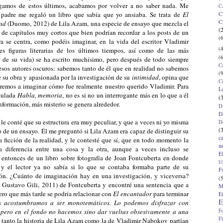
gamos de estos últimos, acabamos por volver a no saber nada. Me
C
C
padre me regaló un libro que sabía que yo ansiaba. Se trata de
El
C
dad
(Duomo, 2012) de Lila Azam, una especie de ensayo que mezcla el
(
se de capítulos muy cortos que bien podrían recordar a los posts de un
(6
a se centra, como podéis imaginar, en la vida del escritor Vladimir
(4
 figuras literarias de los últimos tiempos, así como de las más
(6
y de su vida) se ha escrito muchísimo, pero después de todo siempre
C
esos autores oscuros: sabemos tanto de él que en realidad no sabemos
(9
e su obra y apasionada por la investigación de su
intimidad
, opina que
C
aremos a imaginar cómo fue realmente nuestro querido Vladimir. Para
L
itulada
Habla, memoria
, no es si no un interrogante más en lo que a él
(
nformación, más misterio se genera alrededor.
D
D
le conté que su estructura era muy peculiar, y que a veces ni yo misma
D
(
 o de un ensayo. Él me preguntó si Lila Azam era capaz de distinguir su
c
a ficción de la realidad, y le contesté que sí, que en todo momento la
a
a diferencia entre una cosa y la otra, aunque a veces incluso se
E
 entonces de un libro sobre fotografía de Joan Fontcuberta en donde
El
 y el lector ya no sabía si lo que se contaba formaba parte de su
F
ón. ¿Cuánto de imaginación hay en una investigación, y viceversa?
(5
l Gustavo Gili, 2011) de Fontcuberta y encontré una sentencia que a
M
ero que más tarde se podría relacionar con
El encantador
para terminar
E
E
s acostumbramos a ser monotemáticos. Lo podemos disfrazar con
F
s, pero en el fondo no hacemos sino dar vueltas obsesivamente a una
F
o, tanto la historia de Lila Azam como la de Vladimir Nabokov partían