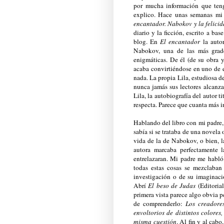
por mucha información que ten
explico. Hace unas semanas mi 
encantador. Nabokov y la felici
diario y la ficción, escrito a ba
blog. En
El encantador
la autor
Nabokov, una de las más grades
enigmáticas. De él (de su obra 
acaba convirtiéndose en uno de 
nada. La propia Lila, estudiosa d
nunca jamás sus lectores alcanz
Lila, la autobiografía del autor t
respecta. Parece que cuanta más i
Hablando del libro con mi padre, 
sabía si se trataba de una novela
vida de la de Nabokov, o bien, l
autora marcaba perfectamente l
entrelazaran. Mi padre me habló
todas estas cosas se mezclaban
investigación o de su imaginaci
Abrí
El beso de Judas
(Editoria
primera vista parece algo obvia p
de comprenderlo:
Los creadore
envoltorios de distintos colore
misma cuestión
. Al fin y al cab