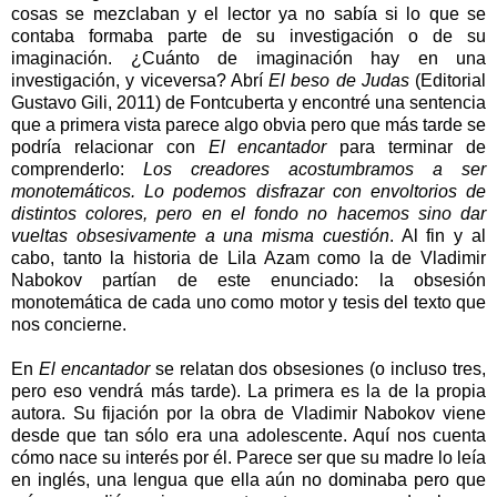
cosas se mezclaban y el lector ya no sabía si lo que se
contaba formaba parte de su investigación o de su
imaginación. ¿Cuánto de imaginación hay en una
investigación, y viceversa? Abrí
El beso de Judas
(Editorial
Gustavo Gili, 2011) de Fontcuberta y encontré una sentencia
que a primera vista parece algo obvia pero que más tarde se
podría relacionar con
El encantador
para terminar de
comprenderlo:
Los creadores acostumbramos a ser
monotemáticos. Lo podemos disfrazar con envoltorios de
distintos colores, pero en el fondo no hacemos sino dar
vueltas obsesivamente a una misma cuestión
. Al fin y al
cabo, tanto la historia de Lila Azam como la de Vladimir
Nabokov partían de este enunciado: la obsesión
monotemática de cada uno como motor y tesis del texto que
nos concierne.
En
El encantador
se relatan dos obsesiones (o incluso tres,
pero eso vendrá más tarde). La primera es la de la propia
autora. Su fijación por la obra de Vladimir Nabokov viene
desde que tan sólo era una adolescente. Aquí nos cuenta
cómo nace su interés por él. Parece ser que su madre lo leía
en inglés, una lengua que ella aún no dominaba pero que