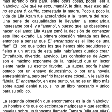
más aprendió casi para, entre otras cosas, poder leer a
Nabokov.
¿De qué va esto, mamá?
, le diría,
pues esto aún
no es para ti, cariño,
contestaría la madre. Poco a poco la
vida de Lila Azam fue acercándole a la literatura del ruso.
Una serie de casualidades le llevarían a estudiarlo,a
interesarse por él y a “amarlo”, y puesto que las obsesiones
nacen del amor, Lila Azam tomó la decisión de comenzar
este libro extraño. La primera obsesión relatada nos lleva
entonces a pensar que
El encantador
es el libro de una
“fan”. El libro que todos los que hemos sido seguidores y
fieles a un artista de esta talla habríamos querido crear.
Entrañable, divertido, atrevido. Las confesiones de Azam
son el máximo exponente de la inquietud que un lector
siente hacia su escritor favorito. La autora podría haber
optado por un ensayo rigurosísimo, o por una novela
entretenidísima, pero prefirió hacer este cóctel... y le salió de
fábula.
El encantador
, en este punto, ya no es un libro más
sobre aquel genial ruso, si no un libro necesario y único
para su público.
La segunda obsesión que encontramos es la de Nabokov:
un hombre gris que coleccionaba mariposas y que escribía
novelas sobre un fantasma llamado Tamara (ella era
ellas
)