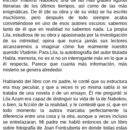
escritor Vladimir Nabokov, una de las más grades figuras
literarias de los últimos tiempos, así como de las más
enigmáticas. De él (de su obra y de su vida) se ha escrito
muchísimo, pero después de todo siempre acaba
convirtiéndose en uno de esos autores oscuros: sabemos
tanto de él que en realidad no sabemos nada. La propia
Lila, estudiosa de su obra y apasionada por la investigación
de su
intimidad
, opina que nunca jamás sus lectores
alcanzaremos a imaginar cómo fue realmente nuestro
querido Vladimir. Para Lila, la autobiografía del autor titulada
Habla, memoria
, no es si no un interrogante más en lo que a
él respecta. Parece que cuanta más información, más
misterio se genera alrededor.
Hablando del libro con mi padre, le conté que su estructura
era muy peculiar, y que a veces ni yo misma sabía si se
trataba de una novela o de un ensayo. Él me preguntó si
Lila Azam era capaz de distinguir su vida de la de Nabokov,
o bien, la ficción de la realidad, y le contesté que sí, que en
todo momento la autora marcaba perfectamente la
diferencia entre una cosa y la otra, aunque a veces incluso
se entrelazaran. Mi padre me habló entonces de un libro
sobre fotografía de Joan Fontcuberta en donde todas estas