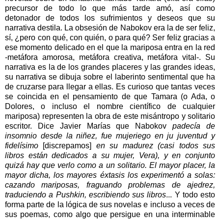
precursor de todo lo que más tarde amó, así como
detonador de todos los sufrimientos y deseos que su
narrativa destila. La obsesión de Nabokov era la de ser feliz,
sí, ¿pero con qué, con quién, o para qué? Ser feliz gracias a
ese momento delicado en el que la mariposa entra en la red
-metáfora amorosa, metáfora creativa, metáfora vital-. Su
narrativa es la de los grandes placeres y las grandes ideas,
su narrativa se dibuja sobre el laberinto sentimental que ha
de cruzarse para llegar a ellas. Es curioso que tantas veces
se coincida en el pensamiento de que Tamara (o Ada, o
Dolores, o incluso el nombre científico de cualquier
mariposa) representen la obra de este misántropo y solitario
escritor. Dice Javier Marías que Nabokov
padecía de
insomnio desde la niñez, fue mujeriego en ju juventud y
fidelísimo
[discrepamos]
en su madurez (casi todos sus
libros están dedicados a su mujer, Vera), y en conjunto
quizá hay que verlo como a un solitario. El mayor placer, la
mayor dicha, los mayores éxtasis los experimentó a solas:
cazando mariposas, fraguando problemas de ajedrez,
traduciendo a Pushkin, escribiendo sus libros
... Y todo esto
forma parte de la lógica de sus novelas e incluso a veces de
sus poemas, como algo que persigue en una interminable