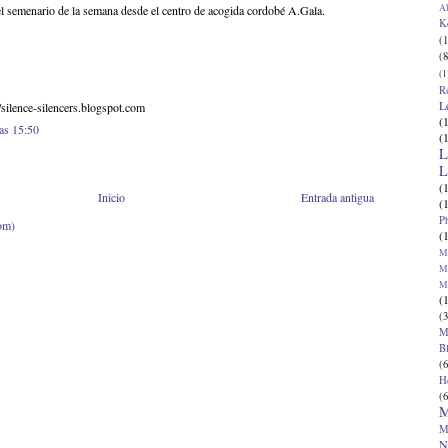
Al
l semenario de la semana desde el centro de acogida cordobé A.Gala.
K
(1
(8
(1
R
L
silence-silencers.blogspot.com
(
las 15:50
(
L
L
(
Inicio
Entrada antigua
(
P
om)
(
Ma
Ma
M
(
(3
M
B
(6
H
(6
M
M
N