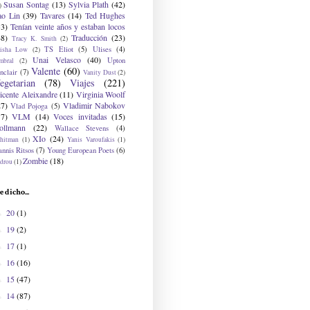
Susan Sontag
(13)
Sylvia Plath
(42)
)
ao Lin
(39)
Tavares
(14)
Ted Hughes
33)
Tenían veinte años y estaban locos
48)
Traducción
(23)
Tracy K. Smith
(2)
TS Eliot
(5)
Ulises
(4)
risha Low
(2)
Unai Velasco
(40)
Upton
mbral
(2)
Valente
(60)
nclair
(7)
Vanity Dust
(2)
egetarian
(78)
Viajes
(221)
icente Aleixandre
(11)
Virginia Woolf
27)
Vladimir Nabokov
Vlad Pojoga
(5)
17)
VLM
(14)
Voces invitadas
(15)
ollmann
(22)
Wallace Stevens
(4)
XIo
(24)
hitman
(1)
Yanis Varoufakis
(1)
nnis Ritsos
(7)
Young European Poets
(6)
Zombie
(18)
drou
(1)
e dicho...
20
(1)
►
19
(2)
►
17
(1)
►
16
(16)
►
15
(47)
►
14
(87)
►