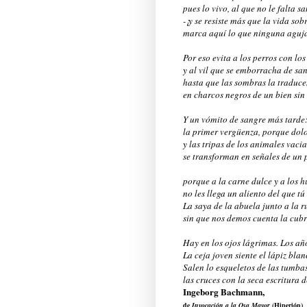
pues lo vivo, al que no le falta s
-¡y se resiste más que la vida sob
marca aquí lo que ninguna aguja
Por eso evita a los perros con los
y al vil que se emborracha de sa
hasta que las sombras la traduc
en charcos negros de un bien sin
Y un vómito de sangre más tarde
la primer vergüenza, porque dolo
y las tripas de los animales vaci
se transforman en señales de un 
porque a la carne dulce y a los 
no les llega un aliento del que tú
La saya de la abuela junto a la r
sin que nos demos cuenta la cubr
Hay en los ojos lágrimas. Los añ
La ceja joven siente el lápiz blan
Salen lo esqueletos de las tumbas
las cruces con la seca escritura d
Ingeborg Bachmann,
de
Invocación a la Osa Mayor
(Hiperión)