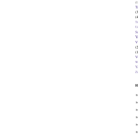
(1
T
(
(
T
U
Si
V
V
(
(
V
W
Ya
Zi
H