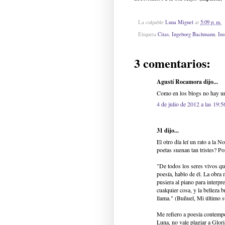
La culpable
Luna Miguel
at
5:09 p. m.
Etiqueta
Citas
,
Ingeborg Bachmann
,
In
3 comentarios:
Agustí Rocamora dijo...
Como en los blogs no hay un 
4 de julio de 2012 a las 19:5
31 dijo...
El otro día leí un rato a la 
poetas suenan tan tristes? P
"De todos los seres vivos qu
poesía, hablo de él. La obra 
pusiera al piano para interpr
cualquier cosa, y la belleza 
llama." (Buñuel, Mi último s
Me refiero a poesía contempo
Luna, no vale plagiar a Glori