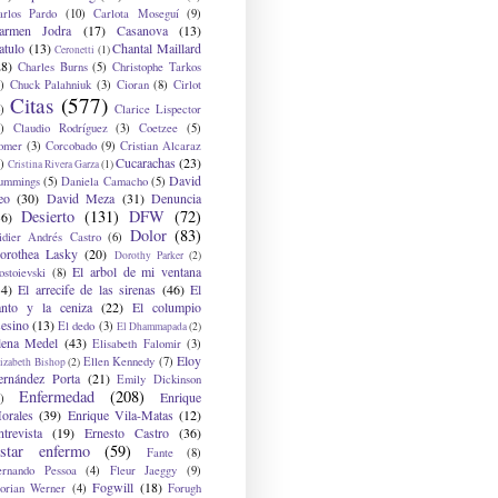
arlos Pardo
(10)
Carlota Moseguí
(9)
armen Jodra
(17)
Casanova
(13)
atulo
(13)
Chantal Maillard
Ceronetti
(1)
28)
Charles Burns
(5)
Christophe Tarkos
)
Chuck Palahniuk
(3)
Cioran
(8)
Cirlot
Citas
(577)
)
Clarice Lispector
)
Claudio Rodríguez
(3)
Coetzee
(5)
omer
(3)
Corcobado
(9)
Cristian Alcaraz
Cucarachas
(23)
)
Cristina Rivera Garza
(1)
David
ummings
(5)
Daniela Camacho
(5)
eo
(30)
David Meza
(31)
Denuncia
Desierto
(131)
DFW
(72)
36)
Dolor
(83)
idier Andrés Castro
(6)
orothea Lasky
(20)
Dorothy Parker
(2)
El arbol de mi ventana
ostoievski
(8)
34)
El arrecife de las sirenas
(46)
El
anto y la ceniza
(22)
El columpio
sesino
(13)
El dedo
(3)
El Dhammapada
(2)
lena Medel
(43)
Elisabeth Falomir
(3)
Eloy
Ellen Kennedy
(7)
izabeth Bishop
(2)
ernández Porta
(21)
Emily Dickinson
Enfermedad
(208)
Enrique
)
orales
(39)
Enrique Vila-Matas
(12)
ntrevista
(19)
Ernesto Castro
(36)
star enfermo
(59)
Fante
(8)
ernando Pessoa
(4)
Fleur Jaeggy
(9)
Fogwill
(18)
lorian Werner
(4)
Forugh