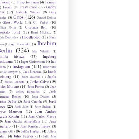
arrojzad
(3)
Françoise Sagan
(4)
Franzen
Fresy Cool
(39)
Gabby
)
Fresán
(9)
ess
(12)
Gabriela Wiener
(9)
Gary
Gatos
(126)
nyder
(8)
Gertrud Kolmar
Ghost World
(14)
Gil Padrol
(10)
)
Gioconda Belli
(10)
illian Flynn
(2)
onzalo Torné
(13)
Henri Michaux
(2)
Houellebecq
(13)
lda Doolittle
(1)
Hugo
Ibrahim
Iago Fernández
(3)
aus
(1)
erlin
(324)
Idea Vilariño
(1)
nfinita tristeza
(37)
Ingeborg
achmann
(13)
Inger Christensen
(4)
Inio
Instagram
(151)
sano
(4)
Irene Vilar
Jacob
Jack Kerouac
(8)
)
Isla Correyero
(2)
teinberg
(11)
Japón
Janet Malcolm
(1)
12)
Javier Calvo
(19)
Jaques Roubaud
(1)
avier Moreno
(14)
Jean Forton
(3)
Jean
enet
(5)
Jesús
Jeffrey Eugenides
(2)
armona Robles
(10)
Joan Didion
(5)
Jordi
ordan DeBor
(5)
Jordi Carrión
(9)
oce
(23)
Jordi Soler
(1)
Jorie Graham
(1)
oyce Mansour
(13)
Juan Andrés
arcía Román
(11)
Juan Carlos Mestre
Juan
0)
Juan Gracia Armendáriz
(10)
uerrero
(11)
Juan Ramón Jiménez
(3)
uanma Gil
(10)
Julián Herbert
(4)
Julieta
Julio Fuertes
(31)
alero
(4)
Julio Mas