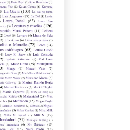
Ken Baumann
(3)
caraz
(1)
Karin Boye
(2)
endra Yee
(8)
Kevin Castro
(6)
Kureishi
La Gavia
(103)
0)
La luz no basta
Laia Arqueros
(29)
)
Lal Ded
(1)
Larkin
Laura Rosal
(63)
Laura San
)
Lecturas y reseñas
(126)
omán
(3)
eopoldo María Panero
(14)
Lethem
12)
Lhasa de Sela
Levé
(6)
Levrero
(4)
17)
Lila Azam
(4)
Lirios enloquecidos
(1)
olita o Monelle
(72)
Lorca
(34)
os estómagos
(65)
Louise Gluck
14)
Luis Cernuda
Lucy K. Shaw
(8)
12)
Lysiane Rakotoson
(5)
Mai Love
Maite Dono
(35)
Mamajuana
hoto
(4)
15)
Manga
(6)
Manuel Vilas
(5)
rguerite Duras
(2)
María Rosa Maldonado
(1)
Marianne Moore
(4)
ria-Mercè Marçal
(2)
Marina Ramón-Borja
arie Calloway
(2)
14)
Marina Tsvetaieva
(6)
Mark C Taylor
)
Martín Caparrós
(3)
Mary Jo Bang
(2)
Maternidad
(29)
ascha Kaléko
(3)
Max
Meditation
(15)
lecher
(6)
Megan Boyle
)
Miguel
Melanie Thernstrom
(2)
México
(2)
ernández
(3)
Mina Milk
Milan Kundera
(1)
Mm S
(19)
)
Mithu M. Sanyal
(1)
ondadori
(71)
Monique Witting
(1)
usa ammalata
(6)
My Birthday
(10)
adia Leal
(15)
Naira Perdu
(13)