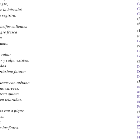
angre,
C
C
re la báscula!-
C
 registra.
(
(6
 belfos calientes
(4
ngre fresca
(6
en
C
 amo.
(9
C
: rubor
L
r y culpa existen,
(
ados
D
próximo futuro:
D
D
(
huesos con tuétano
c
 no careces.
a
ueca quieta
E
en telarañas.
El
F
os van a pique.
(5
co.
M
E
,
E
e las flores.
F
F