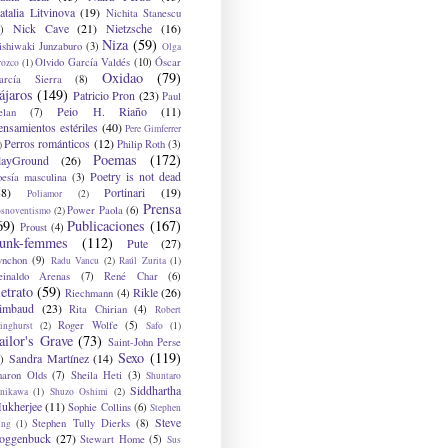
atalia Litvinova
(19)
Nichita Stanescu
Nick Cave
(21)
Nietzsche
(16)
)
Niza
(59)
ishiwaki Junzaburo
(3)
Olga
Olvido García Valdés
(10)
Óscar
rozco
(1)
Oxidao
(79)
arcía Sierra
(8)
ájaros
(149)
Patricio Pron
(23)
Paul
Peio H. Riaño
(11)
elan
(7)
ensamientos estériles
(40)
Pere Gimferrer
Perros románticos
(12)
Philip Roth
(3)
)
Poemas
(172)
layGround
(26)
Poetry is not dead
oesía masculina
(3)
38)
Portinari
(19)
Poliamor
(2)
Prensa
Power Paola
(6)
osnoventismo
(2)
69)
Publicaciones
(167)
Proust
(4)
unk-femmes
(112)
Pute
(27)
ynchon
(9)
Radu Vancu
(2)
Raúl Zurita
(1)
einaldo Arenas
(7)
René Char
(6)
etrato
(59)
Rikle
(26)
Riechmann
(4)
imbaud
(23)
Rita Chirian
(4)
Robert
Roger Wolfe
(5)
inghurst
(2)
Safo
(1)
ailor's Grave
(73)
Saint-John Perse
Sexo
(119)
Sandra Martínez
(14)
)
haron Olds
(7)
Sheila Heti
(3)
Shuntaro
Siddhartha
anikawa
(1)
Shuzo Oshimi
(2)
ukherjee
(11)
Sophie Collins
(6)
Stephen
Steve
Stephen Tully Dierks
(8)
ing
(1)
oggenbuck
(27)
Stewart Home
(5)
Sus