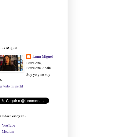
una Miguel
Luna Miguel
Barcelona,
Barcelona, Spain
Soy yo y no soy
o.
er todo mi perfil
ambién estoy en...
YouTube
Medium