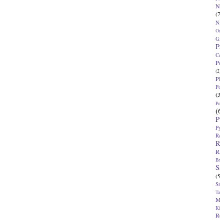
N
(7
N
O
G
P
C
P
(2
P
P
(
P
(
P
P
R
R
R
Br
S
(5
S
T
M
K
R