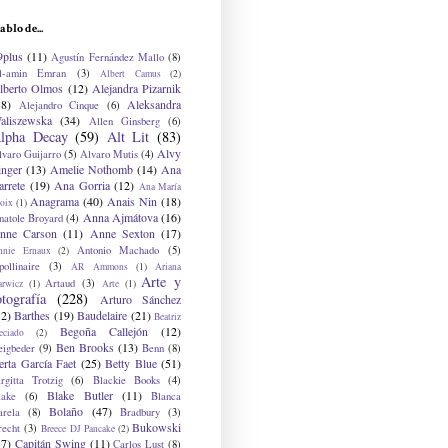
ablo de...
9plus
(11)
Agustín Fernández Mallo
(8)
l-amin Emran
(3)
Albert Camus
(2)
lberto Olmos
(12)
Alejandra Pizarnik
38)
Aleksandra
Alejandro Cinque
(6)
aliszewska
(34)
Allen Ginsberg
(6)
lpha Decay
(59)
Alt Lit
(83)
Alvy
lvaro Guijarro
(5)
Alvaro Mutis
(4)
inger
(13)
Amelie Nothomb
(14)
Ana
arrete
(19)
Ana Gorria
(12)
Ana María
Anagrama
(40)
Anais Nin
(18)
oix
(1)
Anna Ajmátova
(16)
natole Broyard
(4)
nne Carson
(11)
Anne Sexton
(17)
Antonio Machado
(5)
nnie Ernaux
(2)
ollinaire
(3)
AR Ammons
(1)
Ariana
Arte y
Artaud
(3)
arwicz
(1)
Arte
(1)
otografía
(228)
Arturo Sánchez
12)
Barthes
(19)
Baudelaire
(21)
Beatriz
Begoña Callejón
(12)
eciado
(2)
Ben Brooks
(13)
eigbeder
(9)
Benn
(8)
erta García Faet
(25)
Betty Blue
(51)
irgitta Trotzig
(6)
Blackie Books
(4)
Blake Butler
(11)
lake
(6)
Blanca
Bolaño
(47)
arela
(8)
Bradbury
(3)
Bukowski
recht
(3)
Breece DJ Pancake
(2)
37)
Capitán Swing
(11)
Carlos Lust
(8)