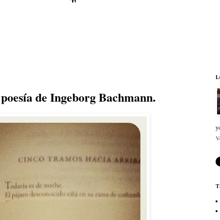
L
 poesía de Ingeborg Bachmann.
y
V
T