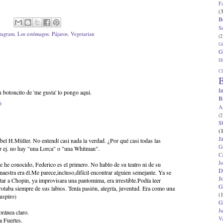
F
(3
B
S
stagram
,
Los estómagos
,
Pájaros
,
Vegetarian
(2
G
G
Hi
Cl
B
I
botoncito de 'me gusta' lo pongo aqui.
B
6
A
(2
S
(
J
Nobel H.Müller. No entendí casi nada la verdad. ¿Por qué casi todas las
G
or ej. no hay "una Lorca" o "una Whitman".
C
J
e he conocido, Federico es el primero. No hablo de su teatro ni de su
D
maestra era él.Me parece,incluso,difícil encontrar alguien semejante. Ya se
J
etar a Chopin, ya improvisara una pantomima, era irrestible.Podía leer
G
brotaba siempre de sus labios. Tenía pasión, alegría, juventud. Era como una
(1
uspiro)
G
J
ránea claro.
V
a Fuertes.