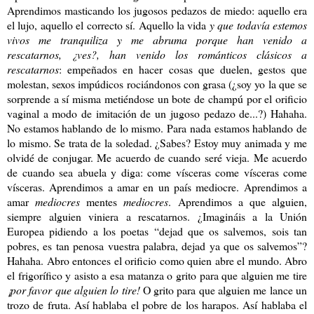
Aprendimos masticando los jugosos pedazos de miedo: aquello era
el lujo, aquello el correcto sí. Aquello la vida
y que todavía estemos
vivos me tranquiliza y me abruma porque han venido a
rescatarnos, ¿ves?, han venido los románticos clásicos a
rescatarnos
: empeñados en hacer cosas que duelen, gestos que
molestan, sexos impúdicos rociándonos con grasa (¿soy yo la que se
sorprende a sí misma metiéndose un bote de champú por el orificio
vaginal a modo de imitación de un jugoso pedazo de...?) Hahaha.
No estamos hablando de lo mismo. Para nada estamos hablando de
lo mismo. Se trata de la soledad. ¿Sabes? Estoy muy animada y me
olvidé de conjugar. Me acuerdo de cuando seré vieja. Me acuerdo
de cuando sea abuela y diga: come vísceras come vísceras come
vísceras. Aprendimos a amar en un país mediocre. Aprendimos a
amar
mediocres
mentes
mediocres
. Aprendimos a que alguien,
siempre alguien viniera a rescatarnos. ¿Imagináis a la Unión
Europea pidiendo a los poetas “dejad que os salvemos, sois tan
pobres, es tan penosa vuestra palabra, dejad ya que os salvemos”?
Hahaha. Abro entonces el orificio como quien abre el mundo. Abro
el frigorífico y asisto a esa matanza o grito para que alguien me tire
¡por favor que alguien lo tire!
O grito para que alguien me lance un
trozo de fruta. Así hablaba el pobre de los harapos. Así hablaba el