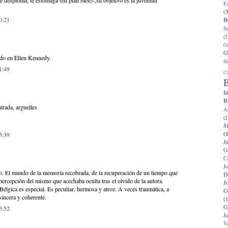
te desploma, te estomaga (en plan bien)-,su objetivo es la juventud
F
(3
B
0:21
S
(2
G
G
do en Ellen Kennedy.
Hi
1:49
Cl
B
I
B
trada, arguelles
A
(2
S
(
3:39
J
G
C
J
o. El mundo de la memoria recobrada, de la recuperación de un tiempo que
D
 percepción del mismo que acechaba oculta tras el olvido de la autora.
J
élgica es especial. Es peculiar, hermosa y atroz. A veces traumática, a
G
sincera y coherente.
(1
G
3:52
J
V