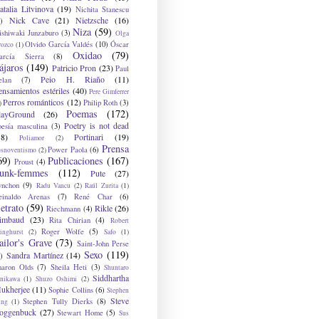
atalia Litvinova
(19)
Nichita Stanescu
Nick Cave
(21)
Nietzsche
(16)
)
Niza
(59)
ishiwaki Junzaburo
(3)
Olga
Olvido García Valdés
(10)
Óscar
rozco
(1)
Oxidao
(79)
arcía Sierra
(8)
ájaros
(149)
Patricio Pron
(23)
Paul
Peio H. Riaño
(11)
elan
(7)
ensamientos estériles
(40)
Pere Gimferrer
Perros románticos
(12)
Philip Roth
(3)
)
Poemas
(172)
layGround
(26)
Poetry is not dead
oesía masculina
(3)
38)
Portinari
(19)
Poliamor
(2)
Prensa
Power Paola
(6)
osnoventismo
(2)
69)
Publicaciones
(167)
Proust
(4)
unk-femmes
(112)
Pute
(27)
ynchon
(9)
Radu Vancu
(2)
Raúl Zurita
(1)
einaldo Arenas
(7)
René Char
(6)
etrato
(59)
Rikle
(26)
Riechmann
(4)
imbaud
(23)
Rita Chirian
(4)
Robert
Roger Wolfe
(5)
inghurst
(2)
Safo
(1)
ailor's Grave
(73)
Saint-John Perse
Sexo
(119)
Sandra Martínez
(14)
)
haron Olds
(7)
Sheila Heti
(3)
Shuntaro
Siddhartha
anikawa
(1)
Shuzo Oshimi
(2)
ukherjee
(11)
Sophie Collins
(6)
Stephen
Steve
Stephen Tully Dierks
(8)
ing
(1)
oggenbuck
(27)
Stewart Home
(5)
Sus