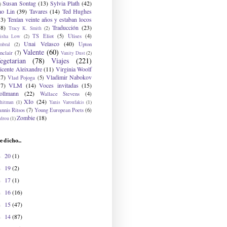
Susan Sontag
(13)
Sylvia Plath
(42)
)
ao Lin
(39)
Tavares
(14)
Ted Hughes
33)
Tenían veinte años y estaban locos
48)
Traducción
(23)
Tracy K. Smith
(2)
TS Eliot
(5)
Ulises
(4)
risha Low
(2)
Unai Velasco
(40)
Upton
mbral
(2)
Valente
(60)
nclair
(7)
Vanity Dust
(2)
egetarian
(78)
Viajes
(221)
icente Aleixandre
(11)
Virginia Woolf
27)
Vladimir Nabokov
Vlad Pojoga
(5)
17)
VLM
(14)
Voces invitadas
(15)
ollmann
(22)
Wallace Stevens
(4)
XIo
(24)
hitman
(1)
Yanis Varoufakis
(1)
nnis Ritsos
(7)
Young European Poets
(6)
Zombie
(18)
drou
(1)
e dicho...
20
(1)
►
19
(2)
►
17
(1)
►
16
(16)
►
15
(47)
►
14
(87)
►