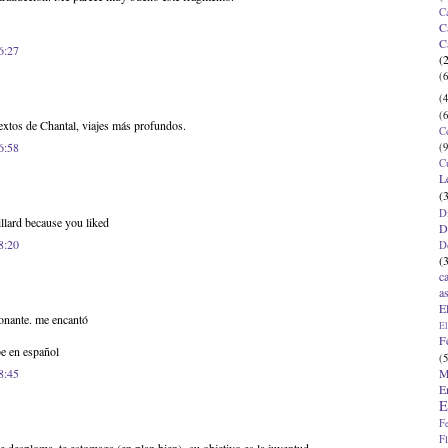
C
C
C
6:27
(
(6
(4
(6
textos de Chantal, viajes más profundos.
C
6:58
(9
C
L
(
D
lard because you liked
D
8:20
D
(
c
a
E
ionante. me encantó
El
F
be en español
(5
M
8:45
E
E
F
F