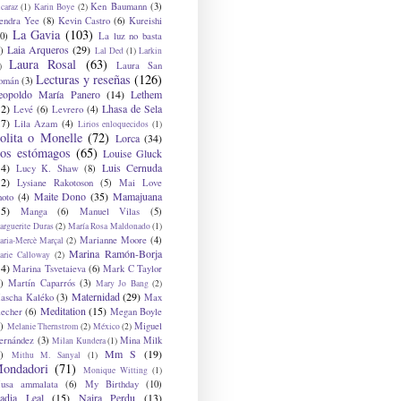
Ken Baumann
(3)
caraz
(1)
Karin Boye
(2)
endra Yee
(8)
Kevin Castro
(6)
Kureishi
La Gavia
(103)
0)
La luz no basta
Laia Arqueros
(29)
)
Lal Ded
(1)
Larkin
Laura Rosal
(63)
Laura San
)
Lecturas y reseñas
(126)
omán
(3)
eopoldo María Panero
(14)
Lethem
12)
Lhasa de Sela
Levé
(6)
Levrero
(4)
17)
Lila Azam
(4)
Lirios enloquecidos
(1)
olita o Monelle
(72)
Lorca
(34)
os estómagos
(65)
Louise Gluck
14)
Luis Cernuda
Lucy K. Shaw
(8)
12)
Lysiane Rakotoson
(5)
Mai Love
Maite Dono
(35)
Mamajuana
hoto
(4)
15)
Manga
(6)
Manuel Vilas
(5)
rguerite Duras
(2)
María Rosa Maldonado
(1)
Marianne Moore
(4)
ria-Mercè Marçal
(2)
Marina Ramón-Borja
arie Calloway
(2)
14)
Marina Tsvetaieva
(6)
Mark C Taylor
)
Martín Caparrós
(3)
Mary Jo Bang
(2)
Maternidad
(29)
ascha Kaléko
(3)
Max
Meditation
(15)
lecher
(6)
Megan Boyle
)
Miguel
Melanie Thernstrom
(2)
México
(2)
ernández
(3)
Mina Milk
Milan Kundera
(1)
Mm S
(19)
)
Mithu M. Sanyal
(1)
ondadori
(71)
Monique Witting
(1)
usa ammalata
(6)
My Birthday
(10)
adia Leal
(15)
Naira Perdu
(13)