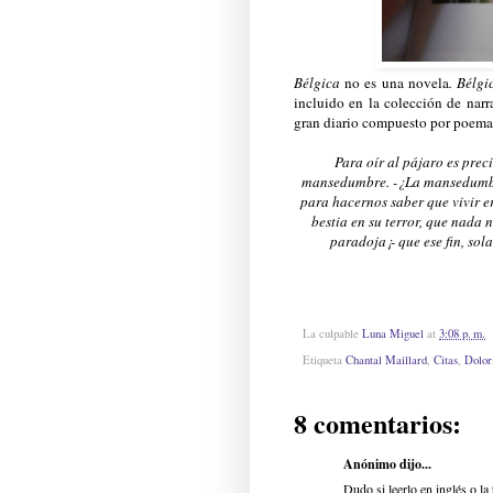
Bélgica
no es una novela
. Bélgi
incluido en la colección de narr
gran diario compuesto por poemas
Para oír al pájaro es prec
mansedumbre. -¿La mansedumbre
para hacernos saber que vivir e
bestia en su terror, que nada 
paradoja¡- que ese fin, sol
La culpable
Luna Miguel
at
3:08 p. m.
Etiqueta
Chantal Maillard
,
Citas
,
Dolor
8 comentarios:
Anónimo dijo...
Dudo si leerlo en inglés o l