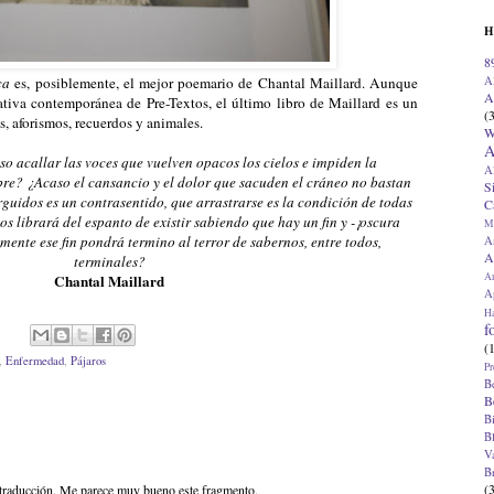
H
8
A
ca
es, posiblemente, el mejor poemario de Chantal Maillard. Aunque
A
ativa contemporánea de Pre-Textos, el último libro de Maillard es un
(
, aforismos, recuerdos y animales.
W
A
iso acallar las voces que vuelven opacos los cielos e impiden la
A
? ¿Acaso el cansancio y el dolor que sacuden el cráneo no bastan
S
rguidos es un contrasentido, que arrastrarse es la condición de todas
C
nos librará del espanto de existir sabiendo que hay un fin y -¡oscura
M
amente ese fin pondrá termino al terror de sabernos, entre todos,
A
A
terminales?
A
Chantal Maillard
Ap
H
f
(
,
Enfermedad
,
Pájaros
Pr
B
B
B
B
V
B
(
a traducción. Me parece muy bueno este fragmento.