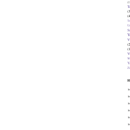
(1
T
(
(
T
U
Si
V
V
(
(
V
W
Ya
Zi
H