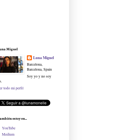
una Miguel
Luna Miguel
Barcelona,
Barcelona, Spain
Soy yo y no soy
o.
er todo mi perfil
ambién estoy en...
YouTube
Medium