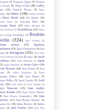
arrojzad
(3)
Françoise Sagan
(4)
Franzen
Fresy Cool
(39)
Gabby
)
Fresán
(9)
ess
(12)
Gabriela Wiener
(9)
Gary
Gatos
(126)
nyder
(8)
Gertrud Kolmar
Ghost World
(14)
Gil Padrol
(10)
)
Gioconda Belli
(10)
illian Flynn
(2)
onzalo Torné
(13)
Henri Michaux
(2)
Houellebecq
(13)
lda Doolittle
(1)
Hugo
Ibrahim
Iago Fernández
(3)
aus
(1)
erlin
(324)
Idea Vilariño
(1)
nfinita tristeza
(37)
Ingeborg
achmann
(13)
Inger Christensen
(4)
Inio
Instagram
(151)
sano
(4)
Irene Vilar
Jacob
Jack Kerouac
(8)
)
Isla Correyero
(2)
teinberg
(11)
Japón
Janet Malcolm
(1)
12)
Javier Calvo
(19)
Jaques Roubaud
(1)
avier Moreno
(14)
Jean Forton
(3)
Jean
enet
(5)
Jesús
Jeffrey Eugenides
(2)
armona Robles
(10)
Joan Didion
(5)
Jordi
ordan DeBor
(5)
Jordi Carrión
(9)
oce
(23)
Jordi Soler
(1)
Jorie Graham
(1)
oyce Mansour
(13)
Juan Andrés
arcía Román
(11)
Juan Carlos Mestre
Juan
0)
Juan Gracia Armendáriz
(10)
uerrero
(11)
Juan Ramón Jiménez
(3)
uanma Gil
(10)
Julián Herbert
(4)
Julieta
Julio Fuertes
(31)
alero
(4)
Julio Mas