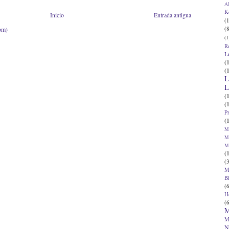
Al
K
Inicio
Entrada antigua
(1
(8
om)
(1
R
L
(
(
L
L
(
(
P
(
Ma
Ma
M
(
(3
M
B
(6
H
(6
M
M
N