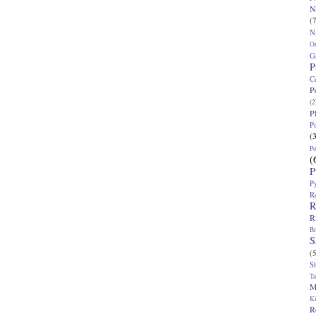
N
(7
N
O
G
P
C
P
(2
P
P
(
P
(
P
P
R
R
R
Br
S
(5
S
T
M
K
R