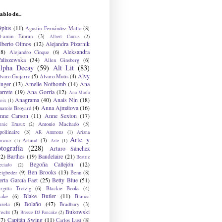
ablo de...
9plus
(11)
Agustín Fernández Mallo
(8)
l-amin Emran
(3)
Albert Camus
(2)
lberto Olmos
(12)
Alejandra Pizarnik
38)
Aleksandra
Alejandro Cinque
(6)
aliszewska
(34)
Allen Ginsberg
(6)
lpha Decay
(59)
Alt Lit
(83)
Alvy
lvaro Guijarro
(5)
Alvaro Mutis
(4)
inger
(13)
Amelie Nothomb
(14)
Ana
arrete
(19)
Ana Gorria
(12)
Ana María
Anagrama
(40)
Anais Nin
(18)
oix
(1)
Anna Ajmátova
(16)
natole Broyard
(4)
nne Carson
(11)
Anne Sexton
(17)
Antonio Machado
(5)
nnie Ernaux
(2)
ollinaire
(3)
AR Ammons
(1)
Ariana
Arte y
Artaud
(3)
arwicz
(1)
Arte
(1)
otografía
(228)
Arturo Sánchez
12)
Barthes
(19)
Baudelaire
(21)
Beatriz
Begoña Callejón
(12)
eciado
(2)
Ben Brooks
(13)
eigbeder
(9)
Benn
(8)
erta García Faet
(25)
Betty Blue
(51)
irgitta Trotzig
(6)
Blackie Books
(4)
Blake Butler
(11)
lake
(6)
Blanca
Bolaño
(47)
arela
(8)
Bradbury
(3)
Bukowski
recht
(3)
Breece DJ Pancake
(2)
37)
Capitán Swing
(11)
Carlos Lust
(8)