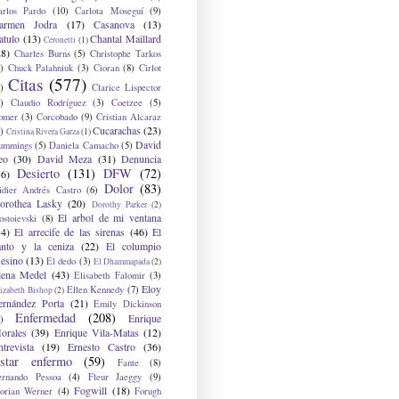
arlos Pardo
(10)
Carlota Moseguí
(9)
armen Jodra
(17)
Casanova
(13)
atulo
(13)
Chantal Maillard
Ceronetti
(1)
28)
Charles Burns
(5)
Christophe Tarkos
)
Chuck Palahniuk
(3)
Cioran
(8)
Cirlot
Citas
(577)
)
Clarice Lispector
)
Claudio Rodríguez
(3)
Coetzee
(5)
omer
(3)
Corcobado
(9)
Cristian Alcaraz
Cucarachas
(23)
)
Cristina Rivera Garza
(1)
David
ummings
(5)
Daniela Camacho
(5)
eo
(30)
David Meza
(31)
Denuncia
Desierto
(131)
DFW
(72)
36)
Dolor
(83)
idier Andrés Castro
(6)
orothea Lasky
(20)
Dorothy Parker
(2)
El arbol de mi ventana
ostoievski
(8)
34)
El arrecife de las sirenas
(46)
El
anto y la ceniza
(22)
El columpio
sesino
(13)
El dedo
(3)
El Dhammapada
(2)
lena Medel
(43)
Elisabeth Falomir
(3)
Eloy
Ellen Kennedy
(7)
izabeth Bishop
(2)
ernández Porta
(21)
Emily Dickinson
Enfermedad
(208)
Enrique
)
orales
(39)
Enrique Vila-Matas
(12)
ntrevista
(19)
Ernesto Castro
(36)
star enfermo
(59)
Fante
(8)
ernando Pessoa
(4)
Fleur Jaeggy
(9)
Fogwill
(18)
lorian Werner
(4)
Forugh