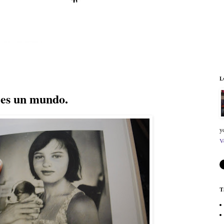
L
 es un mundo.
y
V
T