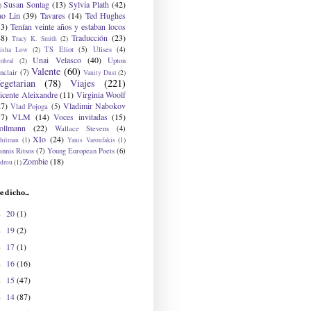
Susan Sontag
(13)
Sylvia Plath
(42)
)
ao Lin
(39)
Tavares
(14)
Ted Hughes
33)
Tenían veinte años y estaban locos
48)
Traducción
(23)
Tracy K. Smith
(2)
TS Eliot
(5)
Ulises
(4)
risha Low
(2)
Unai Velasco
(40)
Upton
mbral
(2)
Valente
(60)
nclair
(7)
Vanity Dust
(2)
egetarian
(78)
Viajes
(221)
icente Aleixandre
(11)
Virginia Woolf
27)
Vladimir Nabokov
Vlad Pojoga
(5)
17)
VLM
(14)
Voces invitadas
(15)
ollmann
(22)
Wallace Stevens
(4)
XIo
(24)
hitman
(1)
Yanis Varoufakis
(1)
nnis Ritsos
(7)
Young European Poets
(6)
Zombie
(18)
drou
(1)
e dicho...
20
(1)
►
19
(2)
►
17
(1)
►
16
(16)
►
15
(47)
►
14
(87)
►