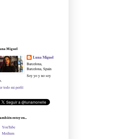
una Miguel
Luna Miguel
Barcelona,
Barcelona, Spain
Soy yo y no soy
o.
er todo mi perfil
ambién estoy en...
YouTube
Medium