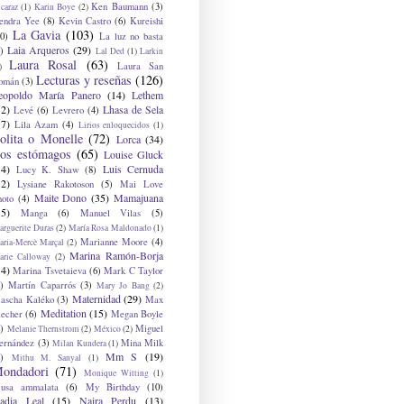
Ken Baumann
(3)
caraz
(1)
Karin Boye
(2)
endra Yee
(8)
Kevin Castro
(6)
Kureishi
La Gavia
(103)
0)
La luz no basta
Laia Arqueros
(29)
)
Lal Ded
(1)
Larkin
Laura Rosal
(63)
Laura San
)
Lecturas y reseñas
(126)
omán
(3)
eopoldo María Panero
(14)
Lethem
12)
Lhasa de Sela
Levé
(6)
Levrero
(4)
17)
Lila Azam
(4)
Lirios enloquecidos
(1)
olita o Monelle
(72)
Lorca
(34)
os estómagos
(65)
Louise Gluck
14)
Luis Cernuda
Lucy K. Shaw
(8)
12)
Lysiane Rakotoson
(5)
Mai Love
Maite Dono
(35)
Mamajuana
hoto
(4)
15)
Manga
(6)
Manuel Vilas
(5)
rguerite Duras
(2)
María Rosa Maldonado
(1)
Marianne Moore
(4)
ria-Mercè Marçal
(2)
Marina Ramón-Borja
arie Calloway
(2)
14)
Marina Tsvetaieva
(6)
Mark C Taylor
)
Martín Caparrós
(3)
Mary Jo Bang
(2)
Maternidad
(29)
ascha Kaléko
(3)
Max
Meditation
(15)
lecher
(6)
Megan Boyle
)
Miguel
Melanie Thernstrom
(2)
México
(2)
ernández
(3)
Mina Milk
Milan Kundera
(1)
Mm S
(19)
)
Mithu M. Sanyal
(1)
ondadori
(71)
Monique Witting
(1)
usa ammalata
(6)
My Birthday
(10)
adia Leal
(15)
Naira Perdu
(13)