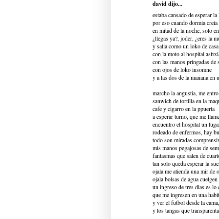
david dijo...
estaba cansado de esperar la 
por eso cuando dormia creia
en mitad de la noche, solo e
¿llegas ya?, joder, ¿eres la m
y salia como un loko de casa
con la moto al hospital asfix
con las manos pringadas de
con ojos de loko insomne
y a las dos de la mañana en 
marcho la angustia, me entro 
sanwich de tortilla en la maq
cafe y cigarro en la ppuerta
a esperar turno, que me llam
encuentro el hospital un lug
rodeado de enfermos, hay bue
todo son miradas comprensiv
mis manos pegajosas de se
fantasmas que salen de cuart
tan solo queda esperar la suer
ojala me atienda una mir de o
ojala bolsas de agua cuelgen
un ingreso de tres dias es l
que me ingresen en una habit
y ver el futbol desde la cama
y los tangas que transparenta 