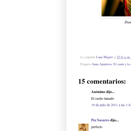
Dam
La culpable
Luna Miguel
at
12:11 a. m.
Etiqueta
Anna Ajmátova
,
El canto y la
15 comentarios:
Anónimo dijo...
El sueño tatuado
19 de julio de 2011 a las 1:4
Pez Susurro
dijo...
perfecto