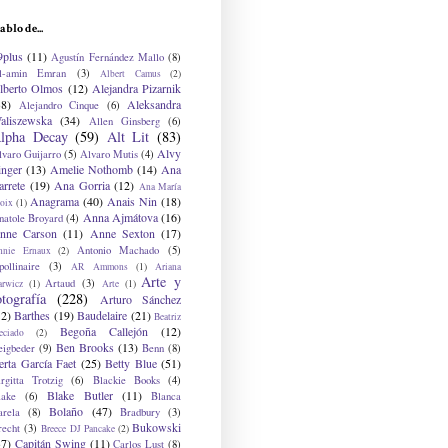
ablo de...
9plus
(11)
Agustín Fernández Mallo
(8)
l-amin Emran
(3)
Albert Camus
(2)
lberto Olmos
(12)
Alejandra Pizarnik
38)
Aleksandra
Alejandro Cinque
(6)
aliszewska
(34)
Allen Ginsberg
(6)
lpha Decay
(59)
Alt Lit
(83)
Alvy
lvaro Guijarro
(5)
Alvaro Mutis
(4)
inger
(13)
Amelie Nothomb
(14)
Ana
arrete
(19)
Ana Gorria
(12)
Ana María
Anagrama
(40)
Anais Nin
(18)
oix
(1)
Anna Ajmátova
(16)
natole Broyard
(4)
nne Carson
(11)
Anne Sexton
(17)
Antonio Machado
(5)
nnie Ernaux
(2)
ollinaire
(3)
AR Ammons
(1)
Ariana
Arte y
Artaud
(3)
arwicz
(1)
Arte
(1)
otografía
(228)
Arturo Sánchez
12)
Barthes
(19)
Baudelaire
(21)
Beatriz
Begoña Callejón
(12)
eciado
(2)
Ben Brooks
(13)
eigbeder
(9)
Benn
(8)
erta García Faet
(25)
Betty Blue
(51)
irgitta Trotzig
(6)
Blackie Books
(4)
Blake Butler
(11)
lake
(6)
Blanca
Bolaño
(47)
arela
(8)
Bradbury
(3)
Bukowski
recht
(3)
Breece DJ Pancake
(2)
37)
Capitán Swing
(11)
Carlos Lust
(8)