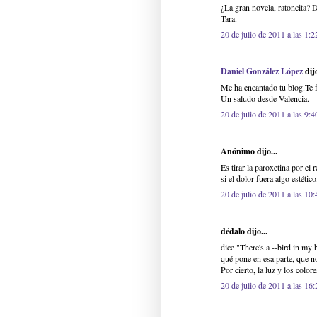
¿La gran novela, ratoncita?
Tara.
20 de julio de 2011 a las 1:2
Daniel González López
dijo
Me ha encantado tu blog.Te fe
Un saludo desde Valencia.
20 de julio de 2011 a las 9:4
Anónimo dijo...
Es tirar la paroxetina por el
si el dolor fuera algo estéti
20 de julio de 2011 a las 10:
dédalo dijo...
dice "There's a --bird in my 
qué pone en esa parte, que n
Por cierto, la luz y los color
20 de julio de 2011 a las 16: