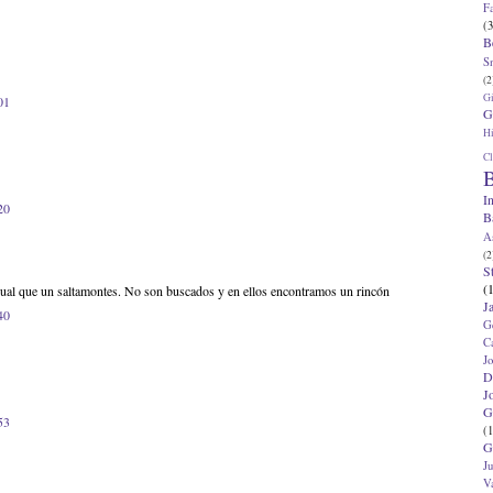
F
(3
B
S
(2
G
01
G
Hi
Cl
B
I
20
B
A
(2
S
(
gual que un saltamontes. No son buscados y en ellos encontramos un rincón
J
40
G
C
J
D
J
G
53
(1
G
J
V