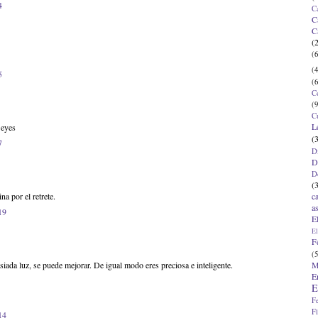
4
C
C
C
(
(6
(4
5
(6
C
(9
C
L
 eyes
(
7
D
D
D
(
c
na por el retrete.
a
19
E
El
F
(5
M
iada luz, se puede mejorar. De igual modo eres preciosa e inteligente.
E
E
F
F
14