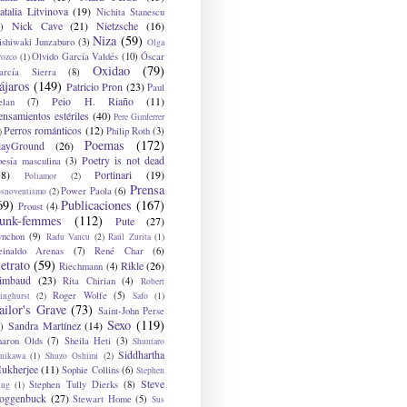
atalia Litvinova
(19)
Nichita Stanescu
Nick Cave
(21)
Nietzsche
(16)
)
Niza
(59)
ishiwaki Junzaburo
(3)
Olga
Olvido García Valdés
(10)
Óscar
rozco
(1)
Oxidao
(79)
arcía Sierra
(8)
ájaros
(149)
Patricio Pron
(23)
Paul
Peio H. Riaño
(11)
elan
(7)
ensamientos estériles
(40)
Pere Gimferrer
Perros románticos
(12)
Philip Roth
(3)
)
Poemas
(172)
layGround
(26)
Poetry is not dead
oesía masculina
(3)
38)
Portinari
(19)
Poliamor
(2)
Prensa
Power Paola
(6)
osnoventismo
(2)
69)
Publicaciones
(167)
Proust
(4)
unk-femmes
(112)
Pute
(27)
ynchon
(9)
Radu Vancu
(2)
Raúl Zurita
(1)
einaldo Arenas
(7)
René Char
(6)
etrato
(59)
Rikle
(26)
Riechmann
(4)
imbaud
(23)
Rita Chirian
(4)
Robert
Roger Wolfe
(5)
inghurst
(2)
Safo
(1)
ailor's Grave
(73)
Saint-John Perse
Sexo
(119)
Sandra Martínez
(14)
)
haron Olds
(7)
Sheila Heti
(3)
Shuntaro
Siddhartha
anikawa
(1)
Shuzo Oshimi
(2)
ukherjee
(11)
Sophie Collins
(6)
Stephen
Steve
Stephen Tully Dierks
(8)
ing
(1)
oggenbuck
(27)
Stewart Home
(5)
Sus