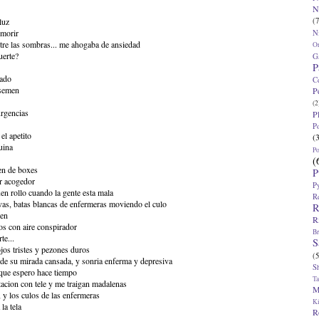
N
(7
luz
 morir
N
ntre las sombras... me ahogaba de ansiedad
O
uerte?
G
P
iado
C
 semen
P
(2
urgencias
P
P
el apetito
(
uina
P
(
en de boxes
P
ar acogedor
P
n rollo cuando la gente esta mala
R
as, batas blancas de enfermeras moviendo el culo
R
men
R
os con aire conspirador
Br
te...
S
jos tristes y pezones duros
(5
 de su mirada cansada, y sonria enferma y depresiva
S
o que espero hace tiempo
T
acion con tele y me traigan madalenas
M
, y los culos de las enfermeras
K
la tela
R