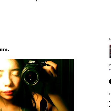
L
tum.
y
V
T