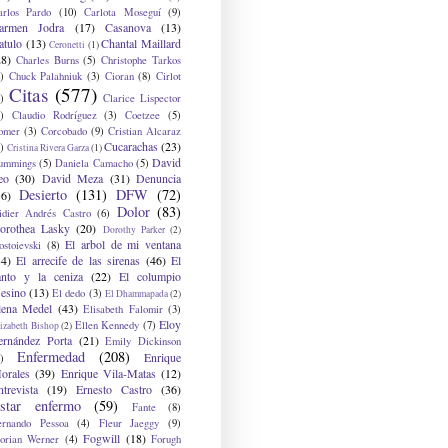
arlos Pardo
(10)
Carlota Moseguí
(9)
armen Jodra
(17)
Casanova
(13)
atulo
(13)
Chantal Maillard
Ceronetti
(1)
28)
Charles Burns
(5)
Christophe Tarkos
)
Chuck Palahniuk
(3)
Cioran
(8)
Cirlot
Citas
(577)
)
Clarice Lispector
)
Claudio Rodríguez
(3)
Coetzee
(5)
omer
(3)
Corcobado
(9)
Cristian Alcaraz
Cucarachas
(23)
)
Cristina Rivera Garza
(1)
David
ummings
(5)
Daniela Camacho
(5)
eo
(30)
David Meza
(31)
Denuncia
Desierto
(131)
DFW
(72)
36)
Dolor
(83)
idier Andrés Castro
(6)
orothea Lasky
(20)
Dorothy Parker
(2)
El arbol de mi ventana
ostoievski
(8)
34)
El arrecife de las sirenas
(46)
El
anto y la ceniza
(22)
El columpio
sesino
(13)
El dedo
(3)
El Dhammapada
(2)
lena Medel
(43)
Elisabeth Falomir
(3)
Eloy
Ellen Kennedy
(7)
izabeth Bishop
(2)
ernández Porta
(21)
Emily Dickinson
Enfermedad
(208)
Enrique
)
orales
(39)
Enrique Vila-Matas
(12)
ntrevista
(19)
Ernesto Castro
(36)
star enfermo
(59)
Fante
(8)
ernando Pessoa
(4)
Fleur Jaeggy
(9)
Fogwill
(18)
lorian Werner
(4)
Forugh