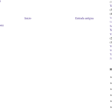
0
(1
T
(
(
Inicio
Entrada antigua
T
U
om)
Si
V
V
(
(
V
W
Ya
Zi
H