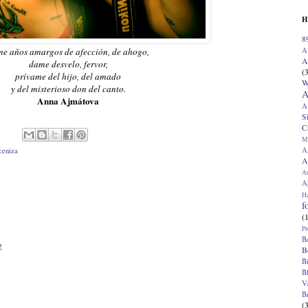
H
8
A
e años amargos de afección, de ahogo,
A
dame desvelo, fervor,
(
prívame del hijo, del amado
W
y del misterioso don del canto.
A
Anna Ajmátova
A
S
C
M
A
 ceniza
A
A
Ap
H
f
(
Pr
B
2
B
B
B
V
B
(