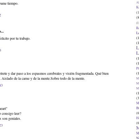
Al
 Dame tiempo.
K
(1
2
(8
(1
R
...
L
(
licito por tu trabajo.
(
L
0
L
(
(
P
(
 retrete y dar paso a los espasmos cerebrales y visión fragmentada. Qué bien
co. Aislado de la carne y de la mente.Sobre todo de la mente.
Ma
Ma
43
M
(
(3
M
B
heart"
(6
o consigo leer?
H
es son geniales.
(6
23
M
M
N