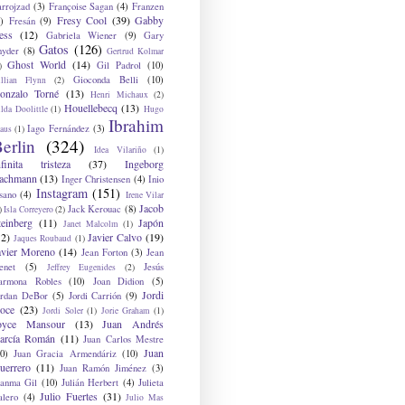
arrojzad
(3)
Françoise Sagan
(4)
Franzen
Fresy Cool
(39)
Gabby
)
Fresán
(9)
ess
(12)
Gabriela Wiener
(9)
Gary
Gatos
(126)
nyder
(8)
Gertrud Kolmar
Ghost World
(14)
Gil Padrol
(10)
)
Gioconda Belli
(10)
illian Flynn
(2)
onzalo Torné
(13)
Henri Michaux
(2)
Houellebecq
(13)
lda Doolittle
(1)
Hugo
Ibrahim
Iago Fernández
(3)
aus
(1)
erlin
(324)
Idea Vilariño
(1)
nfinita tristeza
(37)
Ingeborg
achmann
(13)
Inger Christensen
(4)
Inio
Instagram
(151)
sano
(4)
Irene Vilar
Jacob
Jack Kerouac
(8)
)
Isla Correyero
(2)
teinberg
(11)
Japón
Janet Malcolm
(1)
12)
Javier Calvo
(19)
Jaques Roubaud
(1)
avier Moreno
(14)
Jean Forton
(3)
Jean
enet
(5)
Jesús
Jeffrey Eugenides
(2)
armona Robles
(10)
Joan Didion
(5)
Jordi
ordan DeBor
(5)
Jordi Carrión
(9)
oce
(23)
Jordi Soler
(1)
Jorie Graham
(1)
oyce Mansour
(13)
Juan Andrés
arcía Román
(11)
Juan Carlos Mestre
Juan
0)
Juan Gracia Armendáriz
(10)
uerrero
(11)
Juan Ramón Jiménez
(3)
uanma Gil
(10)
Julián Herbert
(4)
Julieta
Julio Fuertes
(31)
alero
(4)
Julio Mas