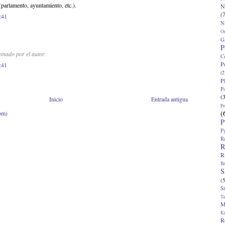
parlamento, ayuntamiento, etc.).
N
(7
:41
N
O
G
P
inado por el autor.
C
P
:41
(2
P
P
(
Inicio
Entrada antigua
P
(
om)
P
P
R
R
R
Br
S
(5
S
T
M
K
R