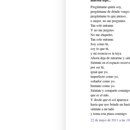
marsen dijo...
Pregúntame quién soy,
pregúntame de dónde vengo.
pregúntame lo que pienso,
o mejor, no me preguntes.
Tan solo mírame.
Y no me juzgues.
No me etiquetes.
Tan solo mírame.
Soy como tú,
soy lo que tú,
y mi esencia es la tuya.
Ahora deja de mirarme y sién
Siéntate en el espacio reserva
por ser tú,
igual que yo,
imperfecto como yo,
soñador como yo,
humano como yo.
Siéntate y comparte conmigo
que es el mío.
Y desde que el sol aparezca
hasta que nos brinde un hast
siéntate a mi lado
y toma esta plaza conmigo.
22 de mayo de 2011 a las 18