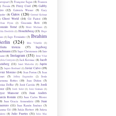
arrojzad
(3)
Françoise Sagan
(4)
Franzen
Fresy Cool
(39)
Gabby
)
Fresán
(9)
ess
(12)
Gabriela Wiener
(9)
Gary
Gatos
(126)
nyder
(8)
Gertrud Kolmar
Ghost World
(14)
Gil Padrol
(10)
)
Gioconda Belli
(10)
illian Flynn
(2)
onzalo Torné
(13)
Henri Michaux
(2)
Houellebecq
(13)
lda Doolittle
(1)
Hugo
Ibrahim
Iago Fernández
(3)
aus
(1)
erlin
(324)
Idea Vilariño
(1)
nfinita tristeza
(37)
Ingeborg
achmann
(13)
Inger Christensen
(4)
Inio
Instagram
(151)
sano
(4)
Irene Vilar
Jacob
Jack Kerouac
(8)
)
Isla Correyero
(2)
teinberg
(11)
Japón
Janet Malcolm
(1)
12)
Javier Calvo
(19)
Jaques Roubaud
(1)
avier Moreno
(14)
Jean Forton
(3)
Jean
enet
(5)
Jesús
Jeffrey Eugenides
(2)
armona Robles
(10)
Joan Didion
(5)
Jordi
ordan DeBor
(5)
Jordi Carrión
(9)
oce
(23)
Jordi Soler
(1)
Jorie Graham
(1)
oyce Mansour
(13)
Juan Andrés
arcía Román
(11)
Juan Carlos Mestre
Juan
0)
Juan Gracia Armendáriz
(10)
uerrero
(11)
Juan Ramón Jiménez
(3)
uanma Gil
(10)
Julián Herbert
(4)
Julieta
Julio Fuertes
(31)
alero
(4)
Julio Mas