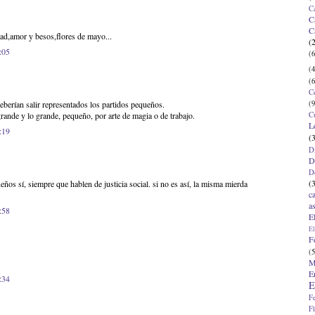
C
C
C
ad,amor y besos,flores de mayo...
(
:05
(6
(4
(6
C
(9
eberían salir representados los partidos pequeños.
C
ande y lo grande, pequeño, por arte de magia o de trabajo.
L
:19
(
D
D
D
(
eños sí, siempre que hablen de justicia social. si no es así, la misma mierda
c
a
:58
E
El
F
(5
M
E
:34
E
F
F