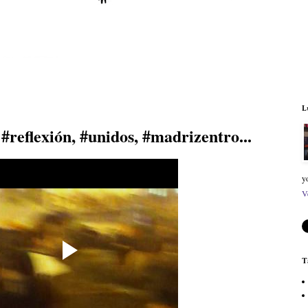
L
#reflexión, #unidos, #madrizentro...
y
V
T