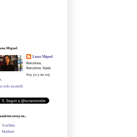
una Miguel
Luna Miguel
Barcelona,
Barcelona, Spain
Soy yo y no soy
o.
er todo mi perfil
ambién estoy en...
YouTube
Medium