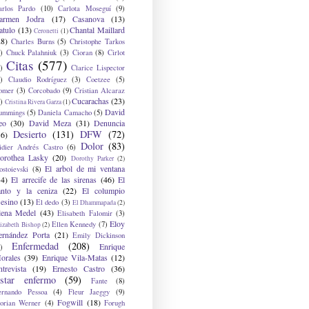
arlos Pardo
(10)
Carlota Moseguí
(9)
armen Jodra
(17)
Casanova
(13)
atulo
(13)
Chantal Maillard
Ceronetti
(1)
28)
Charles Burns
(5)
Christophe Tarkos
)
Chuck Palahniuk
(3)
Cioran
(8)
Cirlot
Citas
(577)
)
Clarice Lispector
)
Claudio Rodríguez
(3)
Coetzee
(5)
omer
(3)
Corcobado
(9)
Cristian Alcaraz
Cucarachas
(23)
)
Cristina Rivera Garza
(1)
David
ummings
(5)
Daniela Camacho
(5)
eo
(30)
David Meza
(31)
Denuncia
Desierto
(131)
DFW
(72)
36)
Dolor
(83)
idier Andrés Castro
(6)
orothea Lasky
(20)
Dorothy Parker
(2)
El arbol de mi ventana
ostoievski
(8)
34)
El arrecife de las sirenas
(46)
El
anto y la ceniza
(22)
El columpio
sesino
(13)
El dedo
(3)
El Dhammapada
(2)
lena Medel
(43)
Elisabeth Falomir
(3)
Eloy
Ellen Kennedy
(7)
izabeth Bishop
(2)
ernández Porta
(21)
Emily Dickinson
Enfermedad
(208)
Enrique
)
orales
(39)
Enrique Vila-Matas
(12)
ntrevista
(19)
Ernesto Castro
(36)
star enfermo
(59)
Fante
(8)
ernando Pessoa
(4)
Fleur Jaeggy
(9)
Fogwill
(18)
lorian Werner
(4)
Forugh