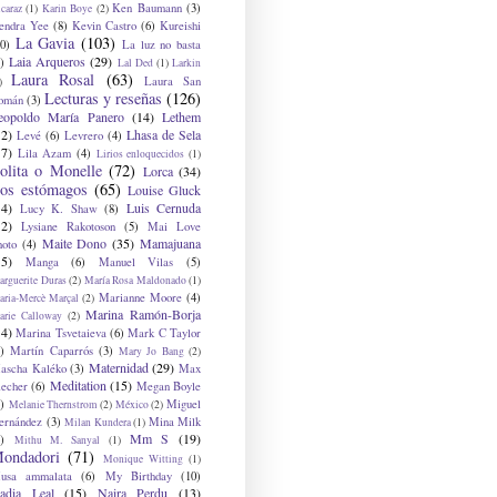
Ken Baumann
(3)
caraz
(1)
Karin Boye
(2)
endra Yee
(8)
Kevin Castro
(6)
Kureishi
La Gavia
(103)
0)
La luz no basta
Laia Arqueros
(29)
)
Lal Ded
(1)
Larkin
Laura Rosal
(63)
Laura San
)
Lecturas y reseñas
(126)
omán
(3)
eopoldo María Panero
(14)
Lethem
12)
Lhasa de Sela
Levé
(6)
Levrero
(4)
17)
Lila Azam
(4)
Lirios enloquecidos
(1)
olita o Monelle
(72)
Lorca
(34)
os estómagos
(65)
Louise Gluck
14)
Luis Cernuda
Lucy K. Shaw
(8)
12)
Lysiane Rakotoson
(5)
Mai Love
Maite Dono
(35)
Mamajuana
hoto
(4)
15)
Manga
(6)
Manuel Vilas
(5)
rguerite Duras
(2)
María Rosa Maldonado
(1)
Marianne Moore
(4)
ria-Mercè Marçal
(2)
Marina Ramón-Borja
arie Calloway
(2)
14)
Marina Tsvetaieva
(6)
Mark C Taylor
)
Martín Caparrós
(3)
Mary Jo Bang
(2)
Maternidad
(29)
ascha Kaléko
(3)
Max
Meditation
(15)
lecher
(6)
Megan Boyle
)
Miguel
Melanie Thernstrom
(2)
México
(2)
ernández
(3)
Mina Milk
Milan Kundera
(1)
Mm S
(19)
)
Mithu M. Sanyal
(1)
ondadori
(71)
Monique Witting
(1)
usa ammalata
(6)
My Birthday
(10)
adia Leal
(15)
Naira Perdu
(13)