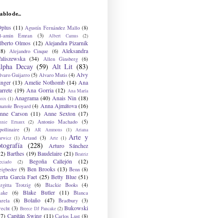
ablo de...
9plus
(11)
Agustín Fernández Mallo
(8)
l-amin Emran
(3)
Albert Camus
(2)
lberto Olmos
(12)
Alejandra Pizarnik
38)
Aleksandra
Alejandro Cinque
(6)
aliszewska
(34)
Allen Ginsberg
(6)
lpha Decay
(59)
Alt Lit
(83)
Alvy
lvaro Guijarro
(5)
Alvaro Mutis
(4)
inger
(13)
Amelie Nothomb
(14)
Ana
arrete
(19)
Ana Gorria
(12)
Ana María
Anagrama
(40)
Anais Nin
(18)
oix
(1)
Anna Ajmátova
(16)
natole Broyard
(4)
nne Carson
(11)
Anne Sexton
(17)
Antonio Machado
(5)
nnie Ernaux
(2)
ollinaire
(3)
AR Ammons
(1)
Ariana
Arte y
Artaud
(3)
arwicz
(1)
Arte
(1)
otografía
(228)
Arturo Sánchez
12)
Barthes
(19)
Baudelaire
(21)
Beatriz
Begoña Callejón
(12)
eciado
(2)
Ben Brooks
(13)
eigbeder
(9)
Benn
(8)
erta García Faet
(25)
Betty Blue
(51)
irgitta Trotzig
(6)
Blackie Books
(4)
Blake Butler
(11)
lake
(6)
Blanca
Bolaño
(47)
arela
(8)
Bradbury
(3)
Bukowski
recht
(3)
Breece DJ Pancake
(2)
37)
Capitán Swing
(11)
Carlos Lust
(8)