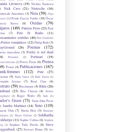
atalia Litvinova
(19)
Nichita Stanescu
Nick Cave
(21)
Nietzsche
(16)
)
Niza
(59)
ishiwaki Junzaburo
(3)
Olga
Olvido García Valdés
(10)
Óscar
rozco
(1)
Oxidao
(79)
arcía Sierra
(8)
ájaros
(149)
Patricio Pron
(23)
Paul
Peio H. Riaño
(11)
elan
(7)
ensamientos estériles
(40)
Pere Gimferrer
Perros románticos
(12)
Philip Roth
(3)
)
Poemas
(172)
layGround
(26)
Poetry is not dead
oesía masculina
(3)
38)
Portinari
(19)
Poliamor
(2)
Prensa
Power Paola
(6)
osnoventismo
(2)
69)
Publicaciones
(167)
Proust
(4)
unk-femmes
(112)
Pute
(27)
ynchon
(9)
Radu Vancu
(2)
Raúl Zurita
(1)
einaldo Arenas
(7)
René Char
(6)
etrato
(59)
Rikle
(26)
Riechmann
(4)
imbaud
(23)
Rita Chirian
(4)
Robert
Roger Wolfe
(5)
inghurst
(2)
Safo
(1)
ailor's Grave
(73)
Saint-John Perse
Sexo
(119)
Sandra Martínez
(14)
)
haron Olds
(7)
Sheila Heti
(3)
Shuntaro
Siddhartha
anikawa
(1)
Shuzo Oshimi
(2)
ukherjee
(11)
Sophie Collins
(6)
Stephen
Steve
Stephen Tully Dierks
(8)
ing
(1)
oggenbuck
(27)
Stewart Home
(5)
Sus