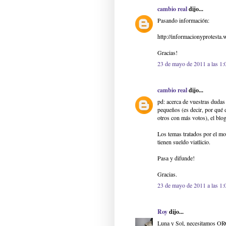
cambio real
dijo...
Pasando información:
http://informacionyprotesta
Gracias!
23 de mayo de 2011 a las 1:
cambio real
dijo...
pd: acerca de vuestras dudas 
pequeños (es decir, por qué
otros con más votos), el blog
Los temas tratados por el mo
tienen sueldo viatlicio.
Pasa y difunde!
Gracias.
23 de mayo de 2011 a las 1:
Roy
dijo...
Luna y Sol, necesitamos