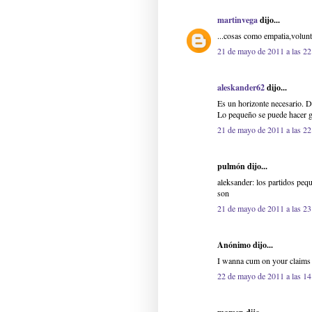
martinvega
dijo...
...cosas como empatia,volunt
21 de mayo de 2011 a las 22
aleskander62
dijo...
Es un horizonte necesario. D
Lo pequeño se puede hacer gr
21 de mayo de 2011 a las 22
pulmón dijo...
aleksander: los partidos pequ
son
21 de mayo de 2011 a las 23
Anónimo dijo...
I wanna cum on your claims
22 de mayo de 2011 a las 14