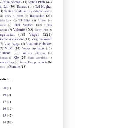
Susan Sontag
(13)
Sylvia Plath
(42)
)
ao Lin
(39)
Tavares
(14)
Ted Hughes
33)
Tenían veinte años y estaban locos
48)
Traducción
(23)
Tracy K. Smith
(2)
TS Eliot
(5)
Ulises
(4)
risha Low
(2)
Unai Velasco
(40)
Upton
mbral
(2)
Valente
(60)
nclair
(7)
Vanity Dust
(2)
egetarian
(78)
Viajes
(221)
icente Aleixandre
(11)
Virginia Woolf
27)
Vladimir Nabokov
Vlad Pojoga
(5)
17)
VLM
(14)
Voces invitadas
(15)
ollmann
(22)
Wallace Stevens
(4)
XIo
(24)
hitman
(1)
Yanis Varoufakis
(1)
nnis Ritsos
(7)
Young European Poets
(6)
Zombie
(18)
drou
(1)
e dicho...
20
(1)
►
19
(2)
►
17
(1)
►
16
(16)
►
15
(47)
►
14
(87)
►