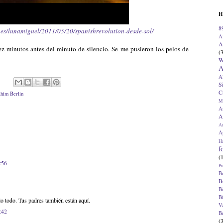
H
8
o.es/lunamiguel/2011/05/20/spanishrevolution-desde-sol/
A
A
iez minutos antes del minuto de silencio. Se me pusieron los pelos de
(
W
A
A
S
C
ahim Berlin
M
A
A
A
Ap
H
f
(
:56
Pr
B
B
B
B
 todo. Tus padres también están aquí.
V
:42
B
(