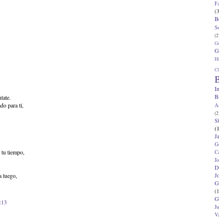
F
(3
B
S
(2
G
G
Hi
Cl
B
I
B
tate.
do para tí,
A
(2
S
(
J
G
 tu tiempo,
C
J
D
J
a luego,
G
(1
G
:13
J
V