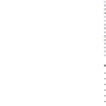
(1
T
(
(
T
U
Si
V
V
(
(
V
W
Ya
Zi
H