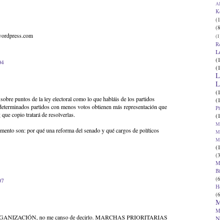
Al
K
(1
(8
.wordpress.com
(1
R
L
(
04
(
L
L
(
sobre puntos de la ley electoral como lo que habláis de los partidos
(
 determinados partidos con menos votos obtienen más representación que
P
 que copio tratará de resolverlas.
(
Ma
mento son: por qué una reforma del senado y qué cargos de políticos
Ma
M
(
(3
M
B
(6
07
H
(6
M
M
 ORGANIZACIÓN, no me canso de decirlo. MARCHAS PRIORITARIAS
N