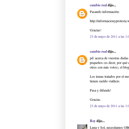
cambio real
dijo...
Pasando información:
http://informacionyprotesta
Gracias!
23 de mayo de 2011 a las 1:
cambio real
dijo...
pd: acerca de vuestras dudas 
pequeños (es decir, por qué
otros con más votos), el blog
Los temas tratados por el mo
tienen sueldo viatlicio.
Pasa y difunde!
Gracias.
23 de mayo de 2011 a las 1:
Roy
dijo...
Luna y Sol, necesitamos