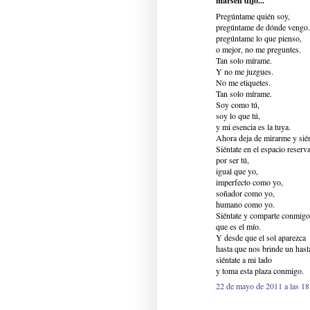
marsen dijo...
Pregúntame quién soy,
pregúntame de dónde vengo.
pregúntame lo que pienso,
o mejor, no me preguntes.
Tan solo mírame.
Y no me juzgues.
No me etiquetes.
Tan solo mírame.
Soy como tú,
soy lo que tú,
y mi esencia es la tuya.
Ahora deja de mirarme y sién
Siéntate en el espacio reserva
por ser tú,
igual que yo,
imperfecto como yo,
soñador como yo,
humano como yo.
Siéntate y comparte conmigo
que es el mío.
Y desde que el sol aparezca
hasta que nos brinde un hast
siéntate a mi lado
y toma esta plaza conmigo.
22 de mayo de 2011 a las 18