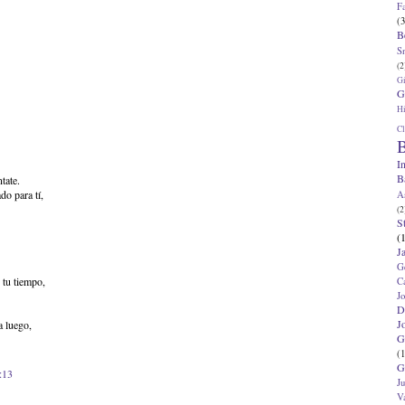
F
(3
B
S
(2
G
G
Hi
Cl
B
I
B
tate.
do para tí,
A
(2
S
(
J
G
 tu tiempo,
C
J
D
J
a luego,
G
(1
G
:13
J
V