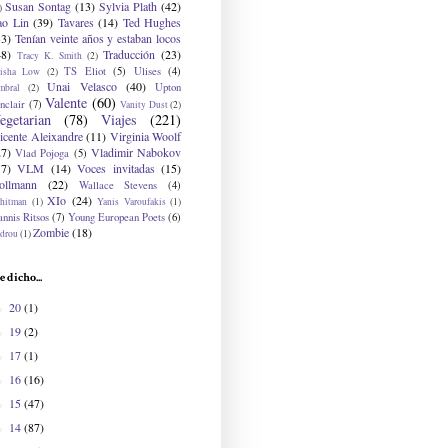
Susan Sontag
(13)
Sylvia Plath
(42)
)
ao Lin
(39)
Tavares
(14)
Ted Hughes
33)
Tenían veinte años y estaban locos
48)
Traducción
(23)
Tracy K. Smith
(2)
TS Eliot
(5)
Ulises
(4)
risha Low
(2)
Unai Velasco
(40)
Upton
mbral
(2)
Valente
(60)
nclair
(7)
Vanity Dust
(2)
egetarian
(78)
Viajes
(221)
icente Aleixandre
(11)
Virginia Woolf
27)
Vladimir Nabokov
Vlad Pojoga
(5)
17)
VLM
(14)
Voces invitadas
(15)
ollmann
(22)
Wallace Stevens
(4)
XIo
(24)
hitman
(1)
Yanis Varoufakis
(1)
nnis Ritsos
(7)
Young European Poets
(6)
Zombie
(18)
drou
(1)
e dicho...
20
(1)
►
19
(2)
►
17
(1)
►
16
(16)
►
15
(47)
►
14
(87)
►