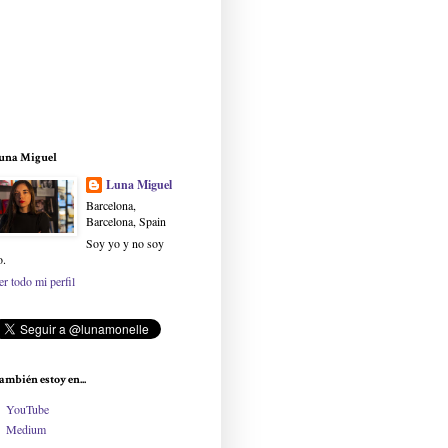
una Miguel
Luna Miguel
Barcelona,
Barcelona, Spain
Soy yo y no soy
o.
er todo mi perfil
ambién estoy en...
YouTube
Medium