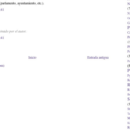
parlamento, ayuntamiento, etc.).
N
(7
:41
N
O
G
P
inado por el autor.
C
P
:41
(2
P
P
(
Inicio
Entrada antigua
P
(
om)
P
P
R
R
R
Br
S
(5
S
T
M
K
R