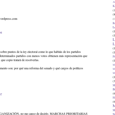
Al
K
(1
(8
.wordpress.com
(1
R
L
(
04
(
L
L
(
sobre puntos de la ley electoral como lo que habláis de los partidos
(
 determinados partidos con menos votos obtienen más representación que
P
 que copio tratará de resolverlas.
(
Ma
mento son: por qué una reforma del senado y qué cargos de políticos
Ma
M
(
(3
M
B
(6
07
H
(6
M
M
 ORGANIZACIÓN, no me canso de decirlo. MARCHAS PRIORITARIAS
N