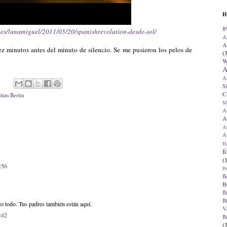
H
8
o.es/lunamiguel/2011/05/20/spanishrevolution-desde-sol/
A
A
iez minutos antes del minuto de silencio. Se me pusieron los pelos de
(
W
A
A
S
C
ahim Berlin
M
A
A
A
Ap
H
f
(
:56
Pr
B
B
B
B
 todo. Tus padres también están aquí.
V
:42
B
(