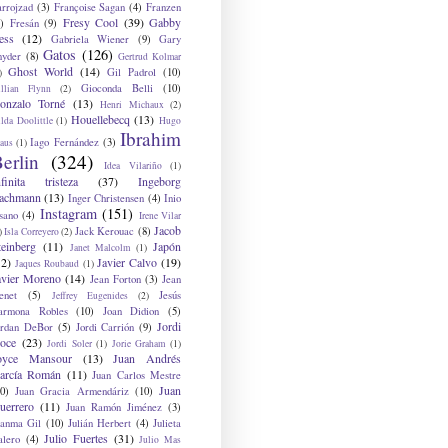
arrojzad
(3)
Françoise Sagan
(4)
Franzen
Fresy Cool
(39)
Gabby
)
Fresán
(9)
ess
(12)
Gabriela Wiener
(9)
Gary
Gatos
(126)
nyder
(8)
Gertrud Kolmar
Ghost World
(14)
Gil Padrol
(10)
)
Gioconda Belli
(10)
illian Flynn
(2)
onzalo Torné
(13)
Henri Michaux
(2)
Houellebecq
(13)
lda Doolittle
(1)
Hugo
Ibrahim
Iago Fernández
(3)
aus
(1)
erlin
(324)
Idea Vilariño
(1)
nfinita tristeza
(37)
Ingeborg
achmann
(13)
Inger Christensen
(4)
Inio
Instagram
(151)
sano
(4)
Irene Vilar
Jacob
Jack Kerouac
(8)
)
Isla Correyero
(2)
teinberg
(11)
Japón
Janet Malcolm
(1)
12)
Javier Calvo
(19)
Jaques Roubaud
(1)
avier Moreno
(14)
Jean Forton
(3)
Jean
enet
(5)
Jesús
Jeffrey Eugenides
(2)
armona Robles
(10)
Joan Didion
(5)
Jordi
ordan DeBor
(5)
Jordi Carrión
(9)
oce
(23)
Jordi Soler
(1)
Jorie Graham
(1)
oyce Mansour
(13)
Juan Andrés
arcía Román
(11)
Juan Carlos Mestre
Juan
0)
Juan Gracia Armendáriz
(10)
uerrero
(11)
Juan Ramón Jiménez
(3)
uanma Gil
(10)
Julián Herbert
(4)
Julieta
Julio Fuertes
(31)
alero
(4)
Julio Mas