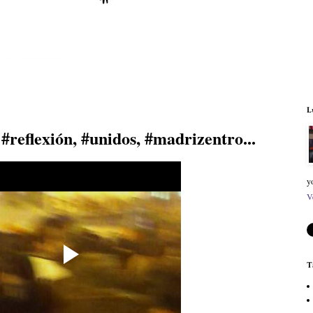
L
#reflexión, #unidos, #madrizentro...
y
V
T