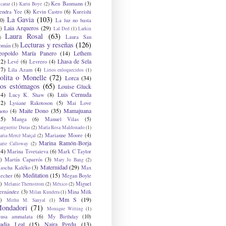
Ken Baumann
(3)
caraz
(1)
Karin Boye
(2)
endra Yee
(8)
Kevin Castro
(6)
Kureishi
La Gavia
(103)
0)
La luz no basta
Laia Arqueros
(29)
)
Lal Ded
(1)
Larkin
Laura Rosal
(63)
Laura San
)
Lecturas y reseñas
(126)
omán
(3)
eopoldo María Panero
(14)
Lethem
12)
Lhasa de Sela
Levé
(6)
Levrero
(4)
17)
Lila Azam
(4)
Lirios enloquecidos
(1)
olita o Monelle
(72)
Lorca
(34)
os estómagos
(65)
Louise Gluck
14)
Luis Cernuda
Lucy K. Shaw
(8)
12)
Lysiane Rakotoson
(5)
Mai Love
Maite Dono
(35)
Mamajuana
hoto
(4)
15)
Manga
(6)
Manuel Vilas
(5)
rguerite Duras
(2)
María Rosa Maldonado
(1)
Marianne Moore
(4)
ria-Mercè Marçal
(2)
Marina Ramón-Borja
arie Calloway
(2)
14)
Marina Tsvetaieva
(6)
Mark C Taylor
)
Martín Caparrós
(3)
Mary Jo Bang
(2)
Maternidad
(29)
ascha Kaléko
(3)
Max
Meditation
(15)
lecher
(6)
Megan Boyle
)
Miguel
Melanie Thernstrom
(2)
México
(2)
ernández
(3)
Mina Milk
Milan Kundera
(1)
Mm S
(19)
)
Mithu M. Sanyal
(1)
ondadori
(71)
Monique Witting
(1)
usa ammalata
(6)
My Birthday
(10)
adia Leal
(15)
Naira Perdu
(13)