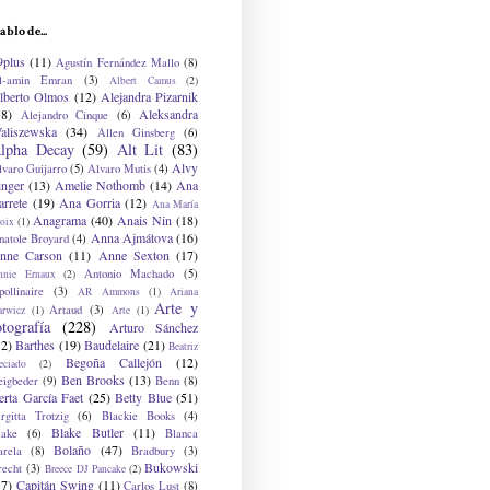
ablo de...
9plus
(11)
Agustín Fernández Mallo
(8)
l-amin Emran
(3)
Albert Camus
(2)
lberto Olmos
(12)
Alejandra Pizarnik
38)
Aleksandra
Alejandro Cinque
(6)
aliszewska
(34)
Allen Ginsberg
(6)
lpha Decay
(59)
Alt Lit
(83)
Alvy
lvaro Guijarro
(5)
Alvaro Mutis
(4)
inger
(13)
Amelie Nothomb
(14)
Ana
arrete
(19)
Ana Gorria
(12)
Ana María
Anagrama
(40)
Anais Nin
(18)
oix
(1)
Anna Ajmátova
(16)
natole Broyard
(4)
nne Carson
(11)
Anne Sexton
(17)
Antonio Machado
(5)
nnie Ernaux
(2)
ollinaire
(3)
AR Ammons
(1)
Ariana
Arte y
Artaud
(3)
arwicz
(1)
Arte
(1)
otografía
(228)
Arturo Sánchez
12)
Barthes
(19)
Baudelaire
(21)
Beatriz
Begoña Callejón
(12)
eciado
(2)
Ben Brooks
(13)
eigbeder
(9)
Benn
(8)
erta García Faet
(25)
Betty Blue
(51)
irgitta Trotzig
(6)
Blackie Books
(4)
Blake Butler
(11)
lake
(6)
Blanca
Bolaño
(47)
arela
(8)
Bradbury
(3)
Bukowski
recht
(3)
Breece DJ Pancake
(2)
37)
Capitán Swing
(11)
Carlos Lust
(8)