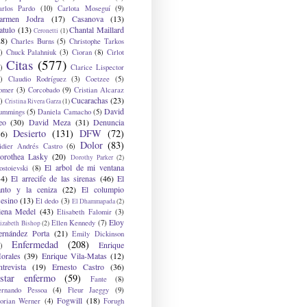
arlos Pardo
(10)
Carlota Moseguí
(9)
armen Jodra
(17)
Casanova
(13)
atulo
(13)
Chantal Maillard
Ceronetti
(1)
28)
Charles Burns
(5)
Christophe Tarkos
)
Chuck Palahniuk
(3)
Cioran
(8)
Cirlot
Citas
(577)
)
Clarice Lispector
)
Claudio Rodríguez
(3)
Coetzee
(5)
omer
(3)
Corcobado
(9)
Cristian Alcaraz
Cucarachas
(23)
)
Cristina Rivera Garza
(1)
David
ummings
(5)
Daniela Camacho
(5)
eo
(30)
David Meza
(31)
Denuncia
Desierto
(131)
DFW
(72)
36)
Dolor
(83)
idier Andrés Castro
(6)
orothea Lasky
(20)
Dorothy Parker
(2)
El arbol de mi ventana
ostoievski
(8)
34)
El arrecife de las sirenas
(46)
El
anto y la ceniza
(22)
El columpio
sesino
(13)
El dedo
(3)
El Dhammapada
(2)
lena Medel
(43)
Elisabeth Falomir
(3)
Eloy
Ellen Kennedy
(7)
izabeth Bishop
(2)
ernández Porta
(21)
Emily Dickinson
Enfermedad
(208)
Enrique
)
orales
(39)
Enrique Vila-Matas
(12)
ntrevista
(19)
Ernesto Castro
(36)
star enfermo
(59)
Fante
(8)
ernando Pessoa
(4)
Fleur Jaeggy
(9)
Fogwill
(18)
lorian Werner
(4)
Forugh