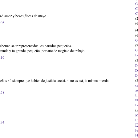
C
C
C
ad,amor y besos,flores de mayo...
(
:05
(6
(4
(6
C
(9
eberían salir representados los partidos pequeños.
C
ande y lo grande, pequeño, por arte de magia o de trabajo.
L
:19
(
D
D
D
(
eños sí, siempre que hablen de justicia social. si no es así, la misma mierda
c
a
:58
E
El
F
(5
M
E
:34
E
F
F