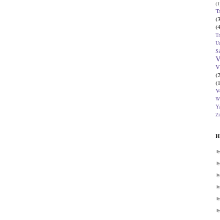
(1
T
(
(
T
U
Si
V
V
(
(
V
W
Ya
Zi
H