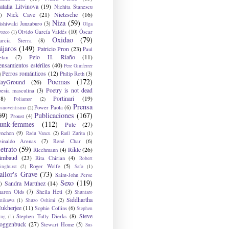
atalia Litvinova
(19)
Nichita Stanescu
Nick Cave
(21)
Nietzsche
(16)
)
Niza
(59)
ishiwaki Junzaburo
(3)
Olga
Olvido García Valdés
(10)
Óscar
rozco
(1)
Oxidao
(79)
arcía Sierra
(8)
ájaros
(149)
Patricio Pron
(23)
Paul
Peio H. Riaño
(11)
elan
(7)
ensamientos estériles
(40)
Pere Gimferrer
Perros románticos
(12)
Philip Roth
(3)
)
Poemas
(172)
layGround
(26)
Poetry is not dead
oesía masculina
(3)
38)
Portinari
(19)
Poliamor
(2)
Prensa
Power Paola
(6)
osnoventismo
(2)
69)
Publicaciones
(167)
Proust
(4)
unk-femmes
(112)
Pute
(27)
ynchon
(9)
Radu Vancu
(2)
Raúl Zurita
(1)
einaldo Arenas
(7)
René Char
(6)
etrato
(59)
Rikle
(26)
Riechmann
(4)
imbaud
(23)
Rita Chirian
(4)
Robert
Roger Wolfe
(5)
inghurst
(2)
Safo
(1)
ailor's Grave
(73)
Saint-John Perse
Sexo
(119)
Sandra Martínez
(14)
)
haron Olds
(7)
Sheila Heti
(3)
Shuntaro
Siddhartha
anikawa
(1)
Shuzo Oshimi
(2)
ukherjee
(11)
Sophie Collins
(6)
Stephen
Steve
Stephen Tully Dierks
(8)
ing
(1)
oggenbuck
(27)
Stewart Home
(5)
Sus