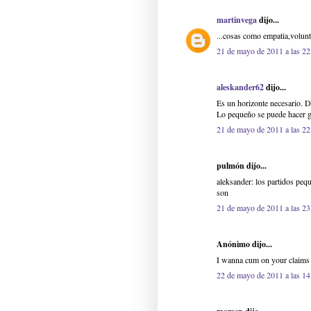
martinvega
dijo...
...cosas como empatia,volunt
21 de mayo de 2011 a las 22
aleskander62
dijo...
Es un horizonte necesario. D
Lo pequeño se puede hacer gr
21 de mayo de 2011 a las 22
pulmón dijo...
aleksander: los partidos pequ
son
21 de mayo de 2011 a las 23
Anónimo dijo...
I wanna cum on your claims
22 de mayo de 2011 a las 14