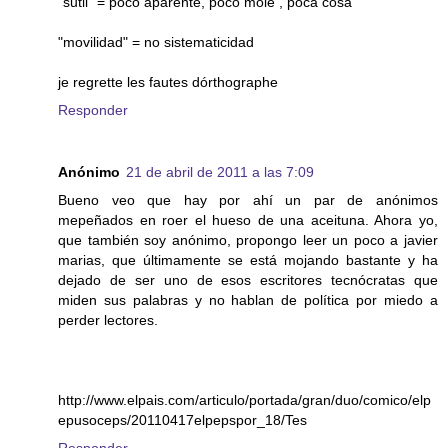
"sutil" = poco aparente, poco mole , poca cosa
"movilidad" = no sistematicidad
je regrette les fautes dórthographe
Responder
Anónimo
21 de abril de 2011 a las 7:09
Bueno veo que hay por ahí un par de anónimos
mepeñados en roer el hueso de una aceituna. Ahora yo,
que también soy anónimo, propongo leer un poco a javier
marias, que últimamente se está mojando bastante y ha
dejado de ser uno de esos escritores tecnócratas que
miden sus palabras y no hablan de política por miedo a
perder lectores.
http://www.elpais.com/articulo/portada/gran/duo/comico/elp
epusoceps/20110417elpepspor_18/Tes
Responder