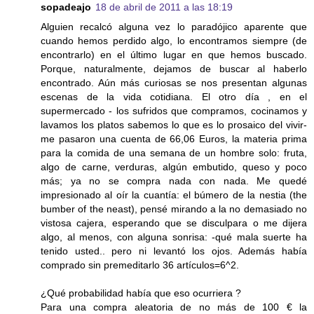
sopadeajo
18 de abril de 2011 a las 18:19
Alguien recalcó alguna vez lo paradójico aparente que
cuando hemos perdido algo, lo encontramos siempre (de
encontrarlo) en el último lugar en que hemos buscado.
Porque, naturalmente, dejamos de buscar al haberlo
encontrado. Aún más curiosas se nos presentan algunas
escenas de la vida cotidiana. El otro día , en el
supermercado - los sufridos que compramos, cocinamos y
lavamos los platos sabemos lo que es lo prosaico del vivir-
me pasaron una cuenta de 66,06 Euros, la materia prima
para la comida de una semana de un hombre solo: fruta,
algo de carne, verduras, algún embutido, queso y poco
más; ya no se compra nada con nada. Me quedé
impresionado al oír la cuantía: el búmero de la nestia (the
bumber of the neast), pensé mirando a la no demasiado no
vistosa cajera, esperando que se disculpara o me dijera
algo, al menos, con alguna sonrisa: -qué mala suerte ha
tenido usted.. pero ni levantó los ojos. Además había
comprado sin premeditarlo 36 artículos=6^2.
¿Qué probabilidad había que eso ocurriera ?
Para una compra aleatoria de no más de 100 € la