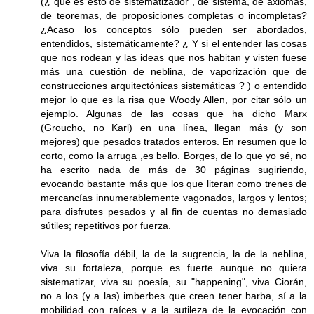
(¿ qué es esto de sistematizador , de sistema, de axiomas,
de teoremas, de proposiciones completas o incompletas?
¿Acaso los conceptos sólo pueden ser abordados,
entendidos, sistemáticamente? ¿ Y si el entender las cosas
que nos rodean y las ideas que nos habitan y visten fuese
más una cuestión de neblina, de vaporización que de
construcciones arquitectónicas sistemáticas ? ) o entendido
mejor lo que es la risa que Woody Allen, por citar sólo un
ejemplo. Algunas de las cosas que ha dicho Marx
(Groucho, no Karl) en una línea, llegan más (y son
mejores) que pesados tratados enteros. En resumen que lo
corto, como la arruga ,es bello. Borges, de lo que yo sé, no
ha escrito nada de más de 30 páginas sugiriendo,
evocando bastante más que los que literan como trenes de
mercancías innumerablemente vagonados, largos y lentos;
para disfrutes pesados y al fin de cuentas no demasiado
sútiles; repetitivos por fuerza.
Viva la filosofía débil, la de la sugrencia, la de la neblina,
viva su fortaleza, porque es fuerte aunque no quiera
sistematizar, viva su poesía, su "happening", viva Ciorán,
no a los (y a las) imberbes que creen tener barba, sí a la
mobilidad con raíces y a la sutileza de la evocación con