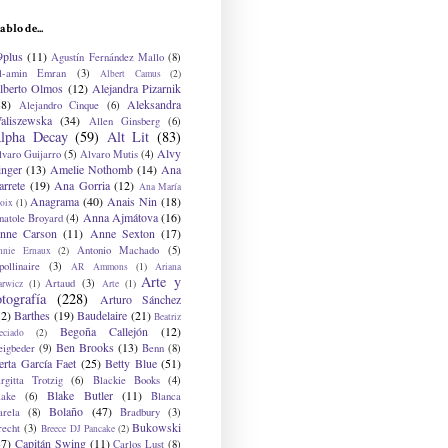
ablo de...
9plus
(11)
Agustín Fernández Mallo
(8)
l-amin Emran
(3)
Albert Camus
(2)
lberto Olmos
(12)
Alejandra Pizarnik
38)
Aleksandra
Alejandro Cinque
(6)
aliszewska
(34)
Allen Ginsberg
(6)
lpha Decay
(59)
Alt Lit
(83)
Alvy
lvaro Guijarro
(5)
Alvaro Mutis
(4)
inger
(13)
Amelie Nothomb
(14)
Ana
arrete
(19)
Ana Gorria
(12)
Ana María
Anagrama
(40)
Anais Nin
(18)
oix
(1)
Anna Ajmátova
(16)
natole Broyard
(4)
nne Carson
(11)
Anne Sexton
(17)
Antonio Machado
(5)
nnie Ernaux
(2)
ollinaire
(3)
AR Ammons
(1)
Ariana
Arte y
Artaud
(3)
arwicz
(1)
Arte
(1)
otografía
(228)
Arturo Sánchez
12)
Barthes
(19)
Baudelaire
(21)
Beatriz
Begoña Callejón
(12)
eciado
(2)
Ben Brooks
(13)
eigbeder
(9)
Benn
(8)
erta García Faet
(25)
Betty Blue
(51)
irgitta Trotzig
(6)
Blackie Books
(4)
Blake Butler
(11)
lake
(6)
Blanca
Bolaño
(47)
arela
(8)
Bradbury
(3)
Bukowski
recht
(3)
Breece DJ Pancake
(2)
37)
Capitán Swing
(11)
Carlos Lust
(8)