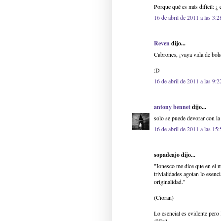
Porque qué es más difícil: ¿ e
16 de abril de 2011 a las 3:2
Reven
dijo...
Cabrones, ¡vaya vida de boh
:D
16 de abril de 2011 a las 9:2
antony bennet
dijo...
solo se puede devorar con la
16 de abril de 2011 a las 15:
sopadeajo dijo...
"Ionesco me dice que en el m
trivialidades agotan lo esenc
originalidad."
(Cioran)
Lo esencial es evidente pero 