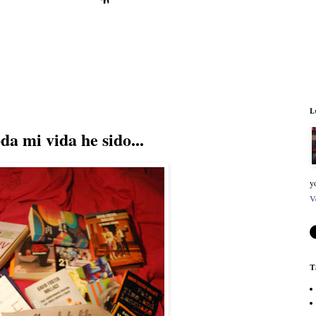
L
da mi vida he sido...
y
V
T