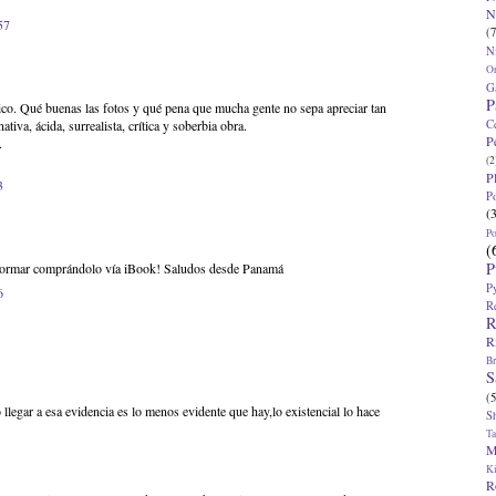
N
57
(7
N
O
G
P
co. Qué buenas las fotos y qué pena que mucha gente no sepa apreciar tan
C
tiva, ácida, surrealista, crítica y soberbia obra.
P
.
(2
P
3
P
(
P
(
P
formar comprándolo vía iBook! Saludos desde Panamá
P
6
R
R
R
Br
S
(5
 llegar a esa evidencia es lo menos evidente que hay,lo existencial lo hace
S
T
M
K
R