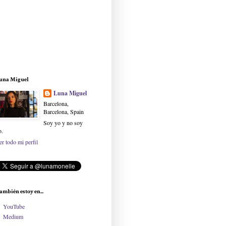
una Miguel
Luna Miguel
Barcelona,
Barcelona, Spain
Soy yo y no soy
o.
er todo mi perfil
ambién estoy en...
YouTube
Medium