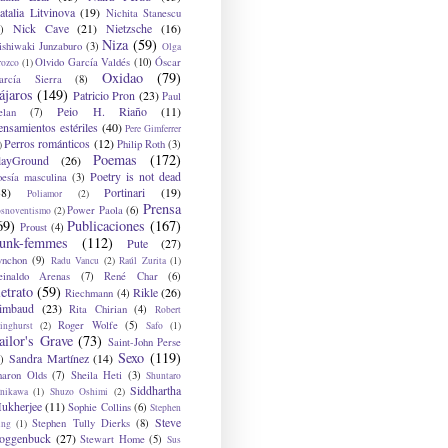
atalia Litvinova
(19)
Nichita Stanescu
Nick Cave
(21)
Nietzsche
(16)
)
Niza
(59)
ishiwaki Junzaburo
(3)
Olga
Olvido García Valdés
(10)
Óscar
rozco
(1)
Oxidao
(79)
arcía Sierra
(8)
ájaros
(149)
Patricio Pron
(23)
Paul
Peio H. Riaño
(11)
elan
(7)
ensamientos estériles
(40)
Pere Gimferrer
Perros románticos
(12)
Philip Roth
(3)
)
Poemas
(172)
layGround
(26)
Poetry is not dead
oesía masculina
(3)
38)
Portinari
(19)
Poliamor
(2)
Prensa
Power Paola
(6)
osnoventismo
(2)
69)
Publicaciones
(167)
Proust
(4)
unk-femmes
(112)
Pute
(27)
ynchon
(9)
Radu Vancu
(2)
Raúl Zurita
(1)
einaldo Arenas
(7)
René Char
(6)
etrato
(59)
Rikle
(26)
Riechmann
(4)
imbaud
(23)
Rita Chirian
(4)
Robert
Roger Wolfe
(5)
inghurst
(2)
Safo
(1)
ailor's Grave
(73)
Saint-John Perse
Sexo
(119)
Sandra Martínez
(14)
)
haron Olds
(7)
Sheila Heti
(3)
Shuntaro
Siddhartha
anikawa
(1)
Shuzo Oshimi
(2)
ukherjee
(11)
Sophie Collins
(6)
Stephen
Steve
Stephen Tully Dierks
(8)
ing
(1)
oggenbuck
(27)
Stewart Home
(5)
Sus