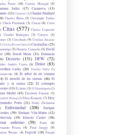
arlos Pardo
(10)
Carlota Moseguí
(9)
armen Jodra
(17)
Casanova
(13)
atulo
(13)
Chantal Maillard
Ceronetti
(1)
28)
Charles Burns
(5)
Christophe Tarkos
)
Chuck Palahniuk
(3)
Cioran
(8)
Cirlot
Citas
(577)
)
Clarice Lispector
)
Claudio Rodríguez
(3)
Coetzee
(5)
omer
(3)
Corcobado
(9)
Cristian Alcaraz
Cucarachas
(23)
)
Cristina Rivera Garza
(1)
David
ummings
(5)
Daniela Camacho
(5)
eo
(30)
David Meza
(31)
Denuncia
Desierto
(131)
DFW
(72)
36)
Dolor
(83)
idier Andrés Castro
(6)
orothea Lasky
(20)
Dorothy Parker
(2)
El arbol de mi ventana
ostoievski
(8)
34)
El arrecife de las sirenas
(46)
El
anto y la ceniza
(22)
El columpio
sesino
(13)
El dedo
(3)
El Dhammapada
(2)
lena Medel
(43)
Elisabeth Falomir
(3)
Eloy
Ellen Kennedy
(7)
izabeth Bishop
(2)
ernández Porta
(21)
Emily Dickinson
Enfermedad
(208)
Enrique
)
orales
(39)
Enrique Vila-Matas
(12)
ntrevista
(19)
Ernesto Castro
(36)
star enfermo
(59)
Fante
(8)
ernando Pessoa
(4)
Fleur Jaeggy
(9)
Fogwill
(18)
lorian Werner
(4)
Forugh