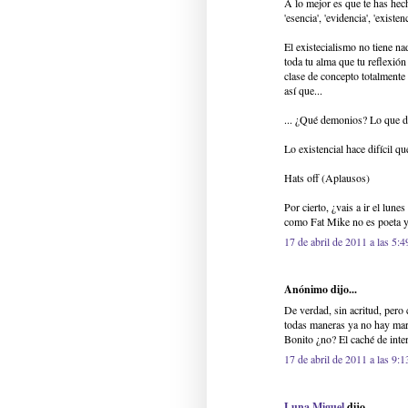
A lo mejor es que te has hec
'esencia', 'evidencia', 'existe
El existecialismo no tiene na
toda tu alma que tu reflexió
clase de concepto totalmente
así que...
... ¿Qué demonios? Lo que di
Lo existencial hace difícil qu
Hats off (Aplausos)
Por cierto, ¿vais a ir el l
como Fat Mike no es poeta y 
17 de abril de 2011 a las 5:4
Anónimo dijo...
De verdad, sin acritud, per
todas maneras ya no hay marc
Bonito ¿no? El caché de inte
17 de abril de 2011 a las 9:1
Luna Miguel
dijo...