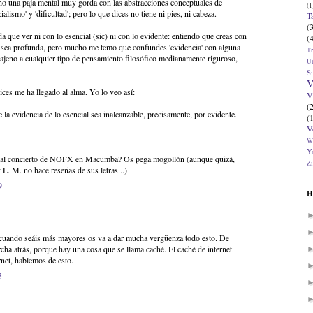
ho una paja mental muy gorda con las abstracciones conceptuales de
(1
ncialismo' y 'dificultad'; pero lo que dices no tiene ni pies, ni cabeza.
T
(
da que ver ni con lo esencial (sic) ni con lo evidente: entiendo que creas con
(
n sea profunda, pero mucho me temo que confundes 'evidencia' con alguna
T
 ajeno a cualquier tipo de pensamiento filosófico medianamente riguroso,
U
Si
V
ces me ha llegado al alma. Yo lo veo así:
V
(
e la evidencia de lo esencial sea inalcanzable, precisamente, por evidente.
(
V
W
Ya
unes al concierto de NOFX en Macumba? Os pega mogollón (aunque quizá,
Zi
L. M. no hace reseñas de sus letras...)
9
H
o cuando seáis más mayores os va a dar mucha vergüenza todo esto. De
ha atrás, porque hay una cosa que se llama caché. El caché de internet.
rnet, hablemos de esto.
3