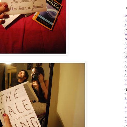
H
8
A
A
(
W
A
A
S
C
M
A
A
A
Ap
H
f
(
Pr
B
B
B
B
V
B
(