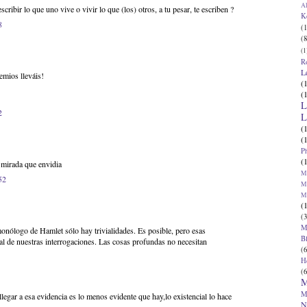
Al
scribir lo que uno vive o vivir lo que (los) otros, a tu pesar, te escriben ?
K
8
(1
(8
(1
R
L
emios lleváis!
(
(
L
2
L
(
(
P
(
 mirada que envidia
Ma
52
Ma
M
(
(3
M
onólogo de Hamlet sólo hay trivialidades. Es posible, pero esas
B
ial de nuestras interrogaciones. Las cosas profundas no necesitan
(6
H
(6
M
M
llegar a esa evidencia es lo menos evidente que hay,lo existencial lo hace
N