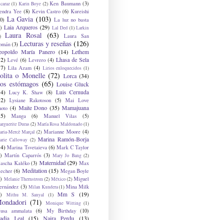
Ken Baumann
(3)
caraz
(1)
Karin Boye
(2)
endra Yee
(8)
Kevin Castro
(6)
Kureishi
La Gavia
(103)
0)
La luz no basta
Laia Arqueros
(29)
)
Lal Ded
(1)
Larkin
Laura Rosal
(63)
Laura San
)
Lecturas y reseñas
(126)
omán
(3)
eopoldo María Panero
(14)
Lethem
12)
Lhasa de Sela
Levé
(6)
Levrero
(4)
17)
Lila Azam
(4)
Lirios enloquecidos
(1)
olita o Monelle
(72)
Lorca
(34)
os estómagos
(65)
Louise Gluck
14)
Luis Cernuda
Lucy K. Shaw
(8)
12)
Lysiane Rakotoson
(5)
Mai Love
Maite Dono
(35)
Mamajuana
hoto
(4)
15)
Manga
(6)
Manuel Vilas
(5)
rguerite Duras
(2)
María Rosa Maldonado
(1)
Marianne Moore
(4)
ria-Mercè Marçal
(2)
Marina Ramón-Borja
arie Calloway
(2)
14)
Marina Tsvetaieva
(6)
Mark C Taylor
)
Martín Caparrós
(3)
Mary Jo Bang
(2)
Maternidad
(29)
ascha Kaléko
(3)
Max
Meditation
(15)
lecher
(6)
Megan Boyle
)
Miguel
Melanie Thernstrom
(2)
México
(2)
ernández
(3)
Mina Milk
Milan Kundera
(1)
Mm S
(19)
)
Mithu M. Sanyal
(1)
ondadori
(71)
Monique Witting
(1)
usa ammalata
(6)
My Birthday
(10)
adia Leal
(15)
Naira Perdu
(13)