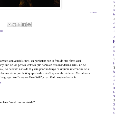
F
(3
B
+suena
S
(2
G
G
ori
Hi
Cl
B
I
B
A
(2
areceís convencidísimos, en particular con la foto de sus obras casi
S
soy uno de los peores lectores que habrá en esta mandarina azul - no he
(
a -, no he leído nada de él y aún peor no tengo ni siquiera referencias de su
J
lectura de lo que la Wiquipedia dice de él, que acabo de tener. Me interesa
G
 Language: An Essay on Free Will", cuyo título sugiere bastante.
C
9
J
D
J
G
(1
uese tan cómodo como vivirla!"
G
J
V