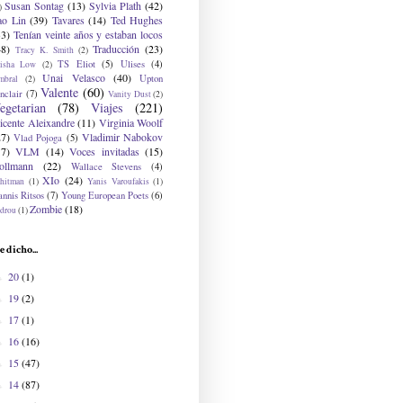
Susan Sontag
(13)
Sylvia Plath
(42)
)
ao Lin
(39)
Tavares
(14)
Ted Hughes
33)
Tenían veinte años y estaban locos
48)
Traducción
(23)
Tracy K. Smith
(2)
TS Eliot
(5)
Ulises
(4)
risha Low
(2)
Unai Velasco
(40)
Upton
mbral
(2)
Valente
(60)
nclair
(7)
Vanity Dust
(2)
egetarian
(78)
Viajes
(221)
icente Aleixandre
(11)
Virginia Woolf
27)
Vladimir Nabokov
Vlad Pojoga
(5)
17)
VLM
(14)
Voces invitadas
(15)
ollmann
(22)
Wallace Stevens
(4)
XIo
(24)
hitman
(1)
Yanis Varoufakis
(1)
nnis Ritsos
(7)
Young European Poets
(6)
Zombie
(18)
drou
(1)
e dicho...
20
(1)
►
19
(2)
►
17
(1)
►
16
(16)
►
15
(47)
►
14
(87)
►