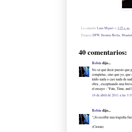
La culpable
Luna Miguel
at
1:22 a. m.
Etiqueta
DFW
,
Ibrahim Berlin
,
Mondad
40 comentarios:
Robín
dijo...
No sé qué decir puesto que p
completas, sino que yo, que 
leído nada o casi nada de nad
obra , exceptuando una breve 
el ensayo : "Fate, Time, and
16 de abril de 2011 a las 3:1
Robín
dijo...
"¡Si escribir una tragedia f
(Cioran)