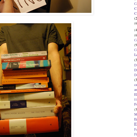
C
C
C
(
(6
(4
(6
C
(9
C
L
(
D
D
D
(
c
a
E
El
F
(5
M
E
E
F
F