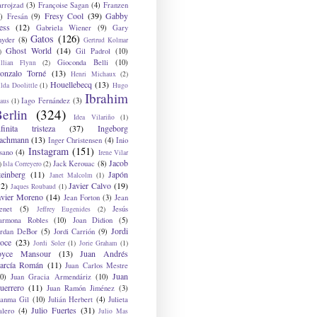
arrojzad
(3)
Françoise Sagan
(4)
Franzen
Fresy Cool
(39)
Gabby
)
Fresán
(9)
ess
(12)
Gabriela Wiener
(9)
Gary
Gatos
(126)
nyder
(8)
Gertrud Kolmar
Ghost World
(14)
Gil Padrol
(10)
)
Gioconda Belli
(10)
illian Flynn
(2)
onzalo Torné
(13)
Henri Michaux
(2)
Houellebecq
(13)
lda Doolittle
(1)
Hugo
Ibrahim
Iago Fernández
(3)
aus
(1)
erlin
(324)
Idea Vilariño
(1)
nfinita tristeza
(37)
Ingeborg
achmann
(13)
Inger Christensen
(4)
Inio
Instagram
(151)
sano
(4)
Irene Vilar
Jacob
Jack Kerouac
(8)
)
Isla Correyero
(2)
teinberg
(11)
Japón
Janet Malcolm
(1)
12)
Javier Calvo
(19)
Jaques Roubaud
(1)
avier Moreno
(14)
Jean Forton
(3)
Jean
enet
(5)
Jesús
Jeffrey Eugenides
(2)
armona Robles
(10)
Joan Didion
(5)
Jordi
ordan DeBor
(5)
Jordi Carrión
(9)
oce
(23)
Jordi Soler
(1)
Jorie Graham
(1)
oyce Mansour
(13)
Juan Andrés
arcía Román
(11)
Juan Carlos Mestre
Juan
0)
Juan Gracia Armendáriz
(10)
uerrero
(11)
Juan Ramón Jiménez
(3)
uanma Gil
(10)
Julián Herbert
(4)
Julieta
Julio Fuertes
(31)
alero
(4)
Julio Mas