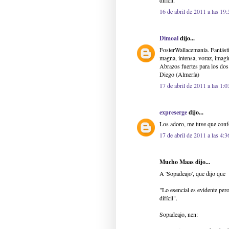
difícil.
16 de abril de 2011 a las 19:
Dimoal
dijo...
FosterWallacemanía. Fantásti
magna, intensa, voraz, imagina
Abrazos fuertes para los dos
Diego (Almería)
17 de abril de 2011 a las 1:0
expreserge
dijo...
Los adoro, me tuve que con
17 de abril de 2011 a las 4:3
Mucho Maas dijo...
A 'Sopadeajo', que dijo que
"Lo esencial es evidente pero
difícil".
Sopadeajo, nen: